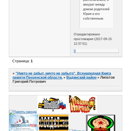
аккурат между
домом родителей
Юрия и его
собственным.
Отредактировано
простомария (2017-09-15
12:37:51)
0
Страница:
1
»
"Никто не забыт, ничто не забыто". Всенародная Книга
памяти Пензенской области.
»
Вадинский район
»
Липатов
Григорий Петрович