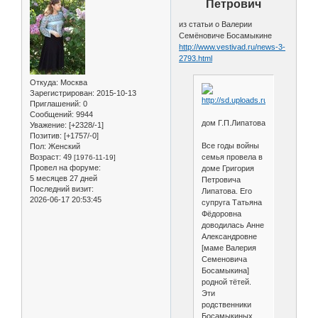
Петрович
из статьи о Валерии
Семёновиче Босамыкине
http://www.vestivad.ru/news-3-
2793.html
Откуда:
Москва
Зарегистрирован
: 2015-10-13
Приглашений:
0
Сообщений:
9944
дом Г.П.Липатова
Уважение:
[+2328/-1]
Позитив:
[+1757/-0]
Все годы войны
Пол:
Женский
Возраст:
49
семья провела в
[1976-11-19]
Провел на форуме:
доме Григория
5 месяцев 27 дней
Петровича
Последний визит:
Липатова. Его
2026-06-17 20:53:45
супруга Татьяна
Фёдоровна
доводилась Анне
Александровне
[маме Валерия
Семеновича
Босамыкина]
родной тётей.
Эти
родственники
Босамыкиных