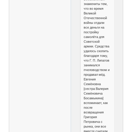
знамениты тем,
что во время
Великой
Отечественной
войны отдали
все деньги на
постройку
самолёта для
Советской
армии. Средства
удалось скопить
благодаря тому,
что Г. П. Липатов
занимался
пчеловодством и
продавал мёд.
Евгения
Семёновна
[сестра Валерия
Семёновича
Босамыкина]
вспоминает, как
после
возвращения
Григория
Петровича с
рынка, они все
вместе считали