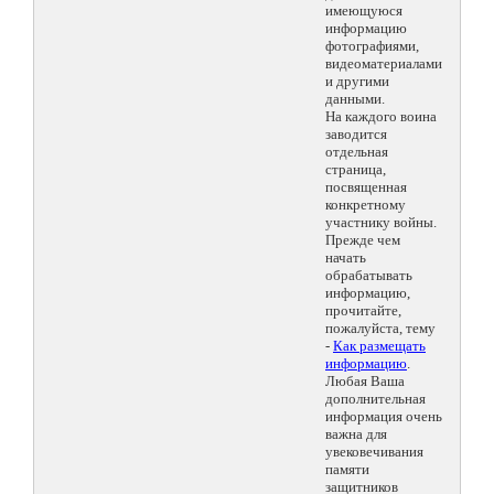
имеющуюся
информацию
фотографиями,
видеоматериалами
и другими
данными.
На каждого воина
заводится
отдельная
страница,
посвященная
конкретному
участнику войны.
Прежде чем
начать
обрабатывать
информацию,
прочитайте,
пожалуйста, тему
-
Как размещать
информацию
.
Любая Ваша
дополнительная
информация очень
важна для
увековечивания
памяти
защитников