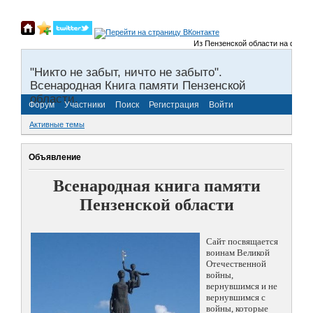
Из Пензенской области на фронты 
"Никто не забыт, ничто не забыто".
Всенародная Книга памяти Пензенской
области.
Форум
Участники
Поиск
Регистрация
Войти
Активные темы
Объявление
Всенародная книга памяти
Пензенской области
Сайт посвящается
воинам Великой
Отечественной
войны,
вернувшимся и не
вернувшимся с
войны, которые