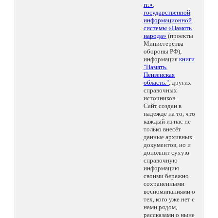
гг.»
,
государственной
информационной
системы «Память
народа»
(проекты
Министерства
обороны РФ),
информация
книги
"Память.
Пензенская
область."
, других
справочных
источников.
Сайт создан в
надежде на то, что
каждый из нас не
только внесёт
данные архивных
документов, но и
дополнит сухую
справочную
информацию
своими бережно
сохраненными
воспоминаниями о
тех, кого уже нет с
нами рядом,
рассказами о ныне