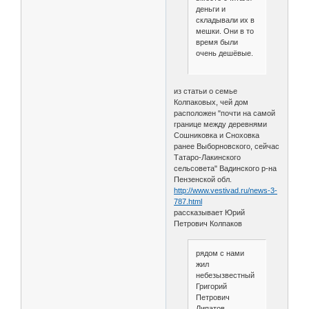
деньги и
складывали их в
мешки. Они в то
время были
очень дешёвые.
из статьи о семье
Колпаковых, чей дом
расположен "почти на самой
границе между деревнями
Сошниковка и Сноховка
ранее Выборновского, сейчас
Татаро-Лакинского
сельсовета" Вадинского р-на
Пензенской обл.
http://www.vestivad.ru/news-3-
787.html
рассказывает Юрий
Петрович Колпаков
рядом с нами
жил
небезызвестный
Григорий
Петрович
Липатов,