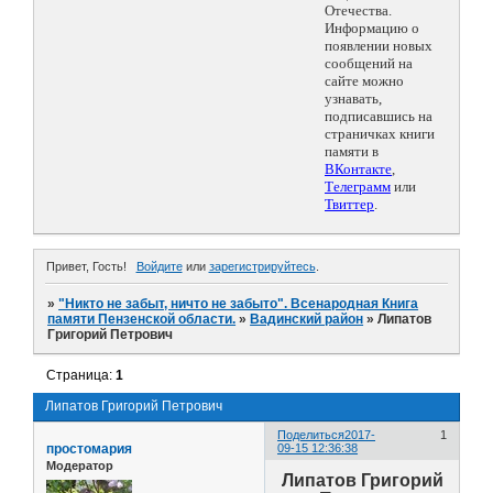
Отечества.
Информацию о
появлении новых
сообщений на
сайте можно
узнавать,
подписавшись на
страничках книги
памяти в
ВКонтакте
,
Телеграмм
или
Твиттер
.
Привет, Гость!
Войдите
или
зарегистрируйтесь
.
»
"Никто не забыт, ничто не забыто". Всенародная Книга
памяти Пензенской области.
»
Вадинский район
»
Липатов
Григорий Петрович
Страница:
1
Липатов Григорий Петрович
Поделиться
2017-
1
простомария
09-15 12:36:38
Модератор
Липатов Григорий