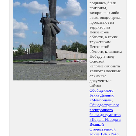
родились, были
призваны,
захоронены либо
в настоящее время
проживают на
территории
Пензенской
области, а также
труженикам
Пензенской
области, ковавшим
Победу в тылу.
Основой
наполнения сайта
являются военные
архивные
документы с
сайтов
Обобщенного
Банка Данных
«Мемориал»
,
Общедоступного
электронного
банка документов
«Подвиг Народа в
Великой
Отечественной
войне 1941-1945