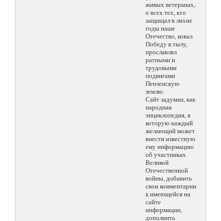
живых ветеранах,
о всех тех, кто
защищал в лихие
годы наше
Отечество, ковал
Победу в тылу,
прославлял
ратными и
трудовыми
подвигами
Пензенскую
землю.
Сайт задуман, как
народная
энциклопедия, в
которую каждый
желающий может
внести известную
ему информацию
об участниках
Великой
Отечественной
войны, добавить
свои комментарии
к имеющейся на
сайте
информации,
дополнить