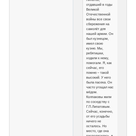
отдавший в годы
Великой
Отечественной
войны все свои
сбережения на
самолёт для
нашей армии. Он
был кузнецом,
имел свою
кузню. Мы,
ребятишки,
ходили к нему,
помогали. Я, как
сейчас, его
помню – такой
высокий. У него
была пасека. Он
часто угощал нас
мёдом.
Колпаковы жили
по соседству с
Г.П.Липатовым.
Сейчас, конечно,
от его усадьбы
ничего не
осталось. Но
место, где она
располагалась, в