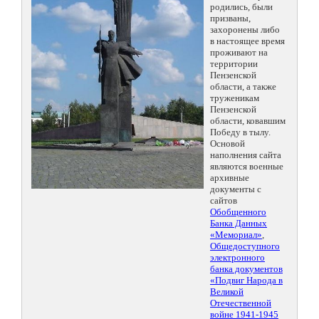
родились, были
призваны,
захоронены либо
в настоящее время
проживают на
территории
Пензенской
области, а также
труженикам
Пензенской
области, ковавшим
Победу в тылу.
Основой
наполнения сайта
являются военные
архивные
документы с
сайтов
Обобщенного
Банка Данных
«Мемориал»
,
Общедоступного
электронного
банка документов
«Подвиг Народа в
Великой
Отечественной
войне 1941-1945