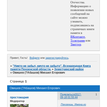
Отечества.
Информацию о
появлении новых
сообщений на
сайте можно
узнавать,
подписавшись на
страничках книги
памяти в
ВКонтакте
,
Телеграмм
или
Твиттер
.
Привет, Гость!
Войдите
или
зарегистрируйтесь
.
»
"Никто не забыт, ничто не забыто". Всенародная Книга
памяти Пензенской области.
»
Земетчинский район
»
Овишев (?Абашов) Михаил Егорович
Страница:
1
Овишев (?Абашов) Михаил Егорович
Поделиться
2017-
1
простомария
09-18 01:55:44
Модератор
,Пензенцы. Имена из