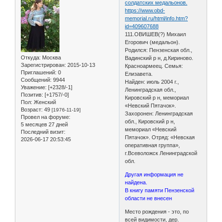
солдатских медальонов.
https://www.obd-
memorial.ru/html/info.htm?
id=409607688
111.ОВИШЕВ(?) Михаил
Егорович (медальон).
Родился: Пензенская обл.,
Откуда:
Москва
Вадинский р н, д.Кириново.
Зарегистрирован
: 2015-10-13
Красноармеец. Семья:
Приглашений:
0
Елизавета.
Сообщений:
9944
Найден: июль 2004 г.,
Уважение:
[+2328/-1]
Ленинградская обл.,
Позитив:
[+1757/-0]
Кировский р н, мемориал
Пол:
Женский
«Невский Пятачок».
Возраст:
49
[1976-11-19]
Захоронен: Ленинградская
Провел на форуме:
обл., Кировский р н,
5 месяцев 27 дней
мемориал «Невский
Последний визит:
Пятачок». Отряд: «Невская
2026-06-17 20:53:45
оперативная группа»,
г.Всеволожск Ленинградской
обл.
Другая информация не
найдена.
В книгу памяти Пензенской
области не внесен
Место рождения - это, по
всей видимости, дер.