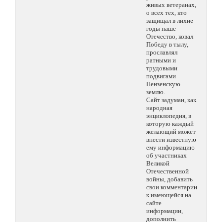
живых ветеранах,
о всех тех, кто
защищал в лихие
годы наше
Отечество, ковал
Победу в тылу,
прославлял
ратными и
трудовыми
подвигами
Пензенскую
землю.
Сайт задуман, как
народная
энциклопедия, в
которую каждый
желающий может
внести известную
ему информацию
об участниках
Великой
Отечественной
войны, добавить
свои комментарии
к имеющейся на
сайте
информации,
дополнить