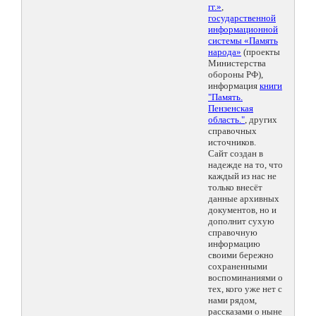
гг.»
,
государственной
информационной
системы «Память
народа»
(проекты
Министерства
обороны РФ),
информация
книги
"Память.
Пензенская
область."
, других
справочных
источников.
Сайт создан в
надежде на то, что
каждый из нас не
только внесёт
данные архивных
документов, но и
дополнит сухую
справочную
информацию
своими бережно
сохраненными
воспоминаниями о
тех, кого уже нет с
нами рядом,
рассказами о ныне