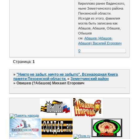
Кириллово ранее Вадинского,
ныне Земетчинского района
Пензенской области.
Исходя из этого, фамилия
могла быть записана как
Абашов, Абашев, Обашев,
Обышев
см.
Абашев (Абашов-
Абащов) Василий Егорович
0
Страница:
1
»
"Никто не забыт, ничто не забыто". Всенародная Книга
памяти Пензенской области.
»
Земетчинский район
»
Овишев (?Абашов) Михаил Егорович