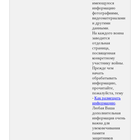
имеющуюся
информацию
фотографиями,
видеоматериалами
и другими
данными.
На каждого воина
заводится
отдельная
страница,
посвященная
конкретному
участнику войны.
Прежде чем
начать
обрабатывать
информацию,
прочитайте,
пожалуйста, тему
-
Как размещать
информацию
.
Любая Ваша
дополнительная
информация очень
важна для
увековечивания
памяти
защитников