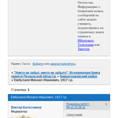
Отечества.
Информацию о
появлении новых
сообщений на
сайте можно
узнавать,
подписавшись на
страничках книги
памяти в
ВКонтакте
,
Телеграмм
или
Твиттер
.
Привет, Гость!
Войдите
или
зарегистрируйтесь
.
»
"Никто не забыт, ничто не забыто". Всенародная Книга
памяти Пензенской области.
»
Нижнеломовский район
»
Ембулаев Михаил Иванович, 1917 г.р.
Страница:
1
Ембулаев Михаил Иванович, 1917 г.р.
Поделиться
2017-
1
Виктор Колесников
09-21 21:08:11
Модератор
1050214008