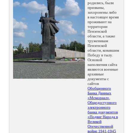
родились, были
призваны,
захоронены либо
в настоящее время
проживают на
территории
Пензенской
области, а также
труженикам
Пензенской
области, ковавшим
Победу в тылу.
Основой
наполнения сайта
являются военные
архивные
документы с
сайтов
Обобщенного
Банка Данных
«Мемориал»
,
Общедоступного
электронного
банка документов
«Подвиг Народа в
Великой
Отечественной
войне 1941-1945