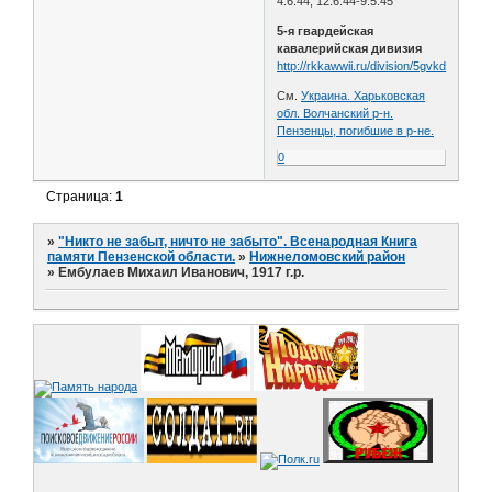
4.6.44, 12.6.44-9.5.45
5-я гвардейская
кавалерийская дивизия
http://rkkawwii.ru/division/5gvkdf1
См.
Украина. Харьковская
обл. Волчанский р-н.
Пензенцы, погибшие в р-не.
0
Страница:
1
»
"Никто не забыт, ничто не забыто". Всенародная Книга
памяти Пензенской области.
»
Нижнеломовский район
»
Ембулаев Михаил Иванович, 1917 г.р.