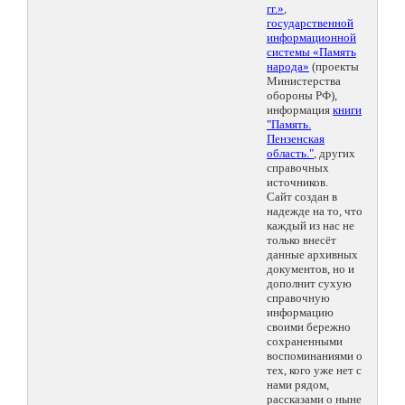
гг.»
,
государственной
информационной
системы «Память
народа»
(проекты
Министерства
обороны РФ),
информация
книги
"Память.
Пензенская
область."
, других
справочных
источников.
Сайт создан в
надежде на то, что
каждый из нас не
только внесёт
данные архивных
документов, но и
дополнит сухую
справочную
информацию
своими бережно
сохраненными
воспоминаниями о
тех, кого уже нет с
нами рядом,
рассказами о ныне