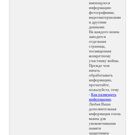
имеющуюся
информацию
фотографиями,
видеоматериалами
и другими
данными.
На каждого воина
заводится
отдельная
страница,
посвященная
конкретному
участнику войны.
Прежде чем
начать
обрабатывать
информацию,
прочитайте,
пожалуйста, тему
-
Как размещать
информацию
.
Любая Ваша
дополнительная
информация очень
важна для
увековечивания
памяти
защитников