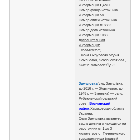
информации ЦАМО
Номер фонда источника
информации 58
Номер описи источника
информации 818883
Номер дела источника
информации 1083
Дополнительная
информация:
- кавалерист;
- жена Ембулаева Мария
Семеновна, Пензенская обл.,
Нижне-Ломовский р-н
Замуловка
(укр. Замулівка,
до 2016 г. — Жовтневое, до
1948 г. — Змеевка) — село,
Рубежненский сельский
совет,
Волчанский
район,
Харьковская область,
Украина.
Село Замуловка вытянуто
вдоль долины и находится на
расстоянии от 1 до 3
километров от Печенежского
водохранилища (правый