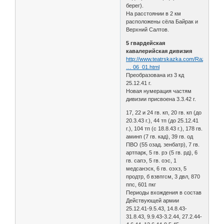
берег).
На расстоянии в 2 км
расположены сёла Байрак и
Верхний Салтов.
5 гвардейская
кавалерийская дивизия
http://www.teatrskazka.com/Raznoe/Pe
… 06_01.html
Преобразована из 3 кд
25.12.41 г.
Новая нумерация частям
дивизии присвоена 3.3.42 г.
17, 22 и 24 гв. кп, 20 гв. кп (до
20.3.43 г.), 44 тп (до 25.12.41
г.), 104 тп (с 18.8.43 г.), 178 гв.
аминп (7 гв. кад), 39 гв. од
ПВО (55 озад. зенбатр), 7 гв.
артпарк, 5 гв. рэ (5 гв. рд), 6
гв. сапэ, 5 гв. оэс, 1
медсанэск, 6 гв. оэхз, 5
продтр, б взвпгсм, 3 двл, 870
ппс, 601 пкг
Периоды вхождения в состав
Действующей армии
25.12.41-9.5.43, 14.8.43-
31.8.43, 9.9.43-3.2.44, 27.2.44-