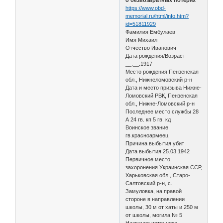
https://www.obd-
memorial.ru/html/info.htm?
id=51811929
Фамилия Ембулаев
Имя Михаил
Отчество Иванович
Дата рождения/Возраст
__.__.1917
Место рождения Пензенская
обл., Нижнеломовский р-н
Дата и место призыва Нижне-
Ломовский РВК, Пензенская
обл., Нижне-Ломовский р-н
Последнее место службы 28
А 24 гв. кп 5 гв. кд
Воинское звание
гв.красноармеец
Причина выбытия убит
Дата выбытия 25.03.1942
Первичное место
захоронения Украинская ССР,
Харьковская обл., Старо-
Салтовский р-н, с.
Замуловка, на правой
стороне в направлении
школы, 30 м от хаты и 250 м
от школы, могила № 5
Название источника