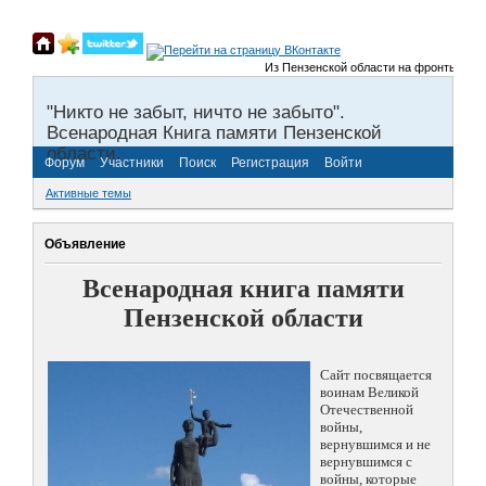
Из Пензенской области на фронты Велико
"Никто не забыт, ничто не забыто".
Всенародная Книга памяти Пензенской
области.
Форум
Участники
Поиск
Регистрация
Войти
Активные темы
Объявление
Всенародная книга памяти
Пензенской области
Сайт посвящается
воинам Великой
Отечественной
войны,
вернувшимся и не
вернувшимся с
войны, которые