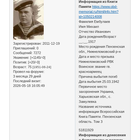
Информация из Книги
Памяти
https://www.obd-
memorial.ru/html/info.htm?
id=1050214008
Фамилия Ембулаев
Имя Михаил
Отчество Иванович
Дата рождения/Возраст
__.__.1917
Зарегистрирован
: 2011-12-19
Место рождения Пензенская
Приглашений:
0
обл., Нижнеломовский р-н
Сообщений:
7272
Дата и место призыва
Уважение:
[+1145/-0]
Нижнеломовский РВК
Позитив:
[+20/-0]
Воинское звание гв.
Возраст:
75
[1951-06-24]
Провел на форуме:
красноармеец
3 месяца 29 дней
Причина выбытия погиб
Последний визит:
Дата выбытия 25.03.1942
2026-05-18 16:05:49
Первичное место
захоронения Украина,
Харьковская обл., с.
Замулевка
Название источника
информации Всероссийская
Книга Памяти. Пензенская
область. Том 3
51811929
Информация из донесения
о безвозвратных потерях