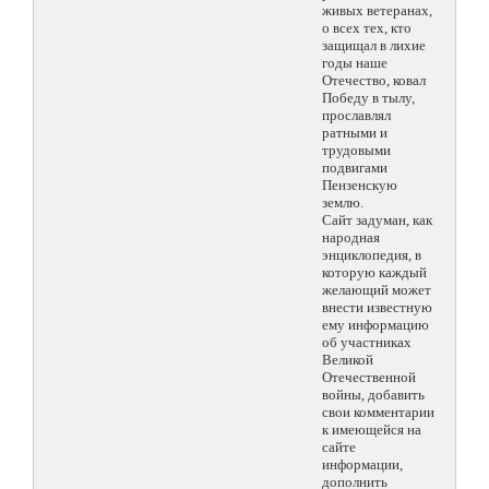
живых ветеранах,
о всех тех, кто
защищал в лихие
годы наше
Отечество, ковал
Победу в тылу,
прославлял
ратными и
трудовыми
подвигами
Пензенскую
землю.
Сайт задуман, как
народная
энциклопедия, в
которую каждый
желающий может
внести известную
ему информацию
об участниках
Великой
Отечественной
войны, добавить
свои комментарии
к имеющейся на
сайте
информации,
дополнить