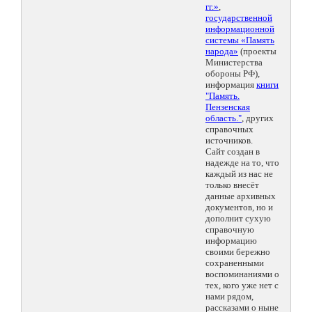
гг.»
,
государственной
информационной
системы «Память
народа»
(проекты
Министерства
обороны РФ),
информация
книги
"Память.
Пензенская
область."
, других
справочных
источников.
Сайт создан в
надежде на то, что
каждый из нас не
только внесёт
данные архивных
документов, но и
дополнит сухую
справочную
информацию
своими бережно
сохраненными
воспоминаниями о
тех, кого уже нет с
нами рядом,
рассказами о ныне