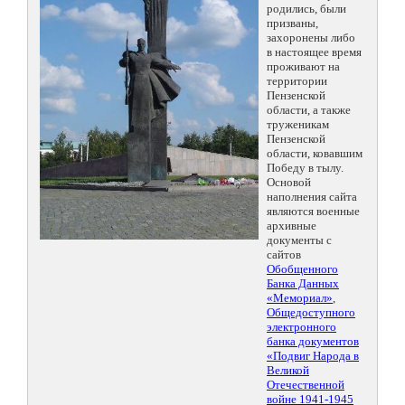
родились, были
призваны,
захоронены либо
в настоящее время
проживают на
территории
Пензенской
области, а также
труженикам
Пензенской
области, ковавшим
Победу в тылу.
Основой
наполнения сайта
являются военные
архивные
документы с
сайтов
Обобщенного
Банка Данных
«Мемориал»
,
Общедоступного
электронного
банка документов
«Подвиг Народа в
Великой
Отечественной
войне 1941-1945