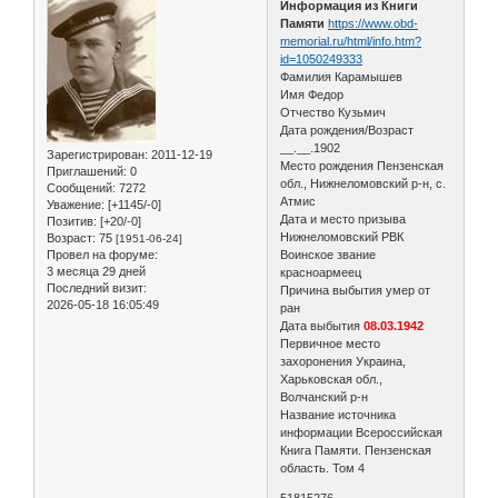
Информация из Книги
Памяти
https://www.obd-
memorial.ru/html/info.htm?
id=1050249333
Фамилия Карамышев
Имя Федор
Отчество Кузьмич
Дата рождения/Возраст
__.__.1902
Зарегистрирован
: 2011-12-19
Место рождения Пензенская
Приглашений:
0
обл., Нижнеломовский р-н, с.
Сообщений:
7272
Атмис
Уважение:
[+1145/-0]
Дата и место призыва
Позитив:
[+20/-0]
Нижнеломовский РВК
Возраст:
75
[1951-06-24]
Провел на форуме:
Воинское звание
3 месяца 29 дней
красноармеец
Последний визит:
Причина выбытия умер от
2026-05-18 16:05:49
ран
Дата выбытия
08.03.1942
Первичное место
захоронения Украина,
Харьковская обл.,
Волчанский р-н
Название источника
информации Всероссийская
Книга Памяти. Пензенская
область. Том 4
51815276