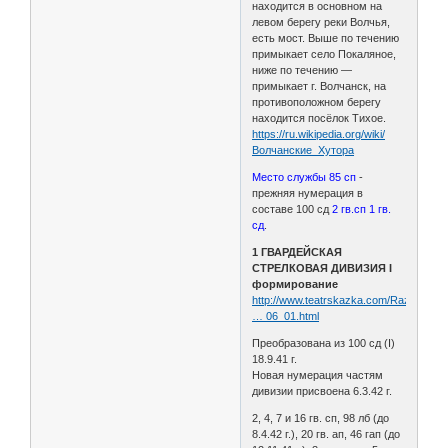
находится в основном на
левом берегу реки Волчья,
есть мост. Выше по течению
примыкает село Покаляное,
ниже по течению —
примыкает г. Волчанск, на
противоположном берегу
находится посёлок Тихое.
https://ru.wikipedia.org/wiki/
Волчанские_Хутора
Место службы 85 сп
-
прежняя нумерация в
составе 100 сд
2 гв.сп 1 гв.
сд
.
1 ГВАРДЕЙСКАЯ
СТРЕЛКОВАЯ ДИВИЗИЯ I
формирование
http://www.teatrskazka.com/Raznoe/Pe
… 06_01.html
Преобразована из 100 сд (I)
18.9.41 г.
Новая нумерация частям
дивизии присвоена 6.3.42 г.
2, 4, 7 и 16 гв. сп, 98 лб (до
8.4.42 г.), 20 гв. ап, 46 гап (до