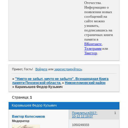
Отечества.
Информацию о
появлении новых
сообщений на
сайте можно
узнавать,
подписавшись на
страничках книги
памяти в
ВКонтакте
,
Телеграмм
или
Твиттер
.
Привет, Гость!
Войдите
или
зарегистрируйтесь
.
»
"Никто не забыт, ничто не забыто". Всенародная Книга
памяти Пензенской области.
»
Нижнеломовский район
»
Карамышев Федор Кузьмич
Страница:
1
Карамышев Федор Кузьмич
Поделиться
2017-
1
Виктор Колесников
10-12 12:19:07
Модератор
1050249333