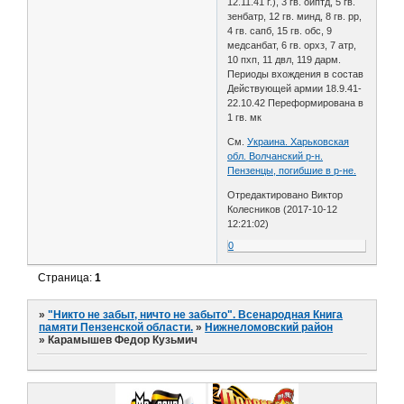
12.11.41 г.), 3 гв. оиптд, 5 гв.
зенбатр, 12 гв. минд, 8 гв. рр,
4 гв. сапб, 15 гв. обс, 9
медсанбат, 6 гв. орхз, 7 атр,
10 пхп, 11 двл, 119 дарм.
Периоды вхождения в состав
Действующей армии 18.9.41-
22.10.42 Переформирована в
1 гв. мк
См.
Украина. Харьковская
обл. Волчанский р-н.
Пензенцы, погибшие в р-не.
Отредактировано Виктор
Колесников (2017-10-12
12:21:02)
0
Страница:
1
»
"Никто не забыт, ничто не забыто". Всенародная Книга
памяти Пензенской области.
»
Нижнеломовский район
»
Карамышев Федор Кузьмич