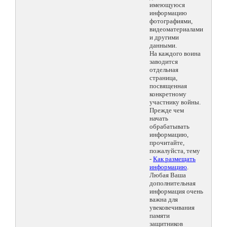
имеющуюся
информацию
фотографиями,
видеоматериалами
и другими
данными.
На каждого воина
заводится
отдельная
страница,
посвященная
конкретному
участнику войны.
Прежде чем
начать
обрабатывать
информацию,
прочитайте,
пожалуйста, тему
-
Как размещать
информацию
.
Любая Ваша
дополнительная
информация очень
важна для
увековечивания
памяти
защитников