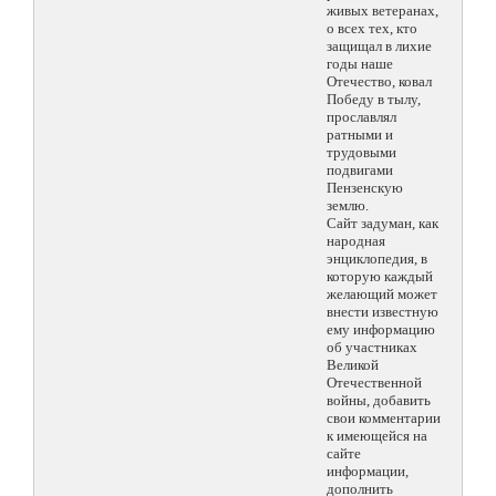
живых ветеранах,
о всех тех, кто
защищал в лихие
годы наше
Отечество, ковал
Победу в тылу,
прославлял
ратными и
трудовыми
подвигами
Пензенскую
землю.
Сайт задуман, как
народная
энциклопедия, в
которую каждый
желающий может
внести известную
ему информацию
об участниках
Великой
Отечественной
войны, добавить
свои комментарии
к имеющейся на
сайте
информации,
дополнить