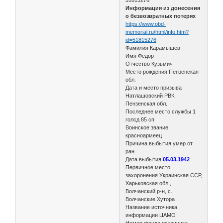
Информация из донесения
о безвозвратных потерях
https://www.obd-
memorial.ru/html/info.htm?
id=51815276
Фамилия Карамышев
Имя Федор
Отчество Кузьмич
Место рождения Пензенская
обл.
Дата и место призыва
Натлашовский РВК,
Пензенская обл.
Последнее место службы 1
голсд 85 сп
Воинское звание
красноармеец
Причина выбытия умер от
ран
Дата выбытия
05.03.1942
Первичное место
захоронения Украинская ССР,
Харьковская обл.,
Волчанский р-н, с.
Волчанские Хутора
Название источника
информации ЦАМО
Номер фонда источника