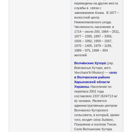
переведены на другие места
службы в связи с
завоеванием Азова. В 1877 –
волостной центр
Нижнеломовского уезда.
Численность населения: в
1714 – около 200, 1864 – 2511,
1877 – 2395, 1897 – 3356,
1926 – 3392, 1959 – 1567,
1970 – 1405, 1979 – 1199,
1989 – 975, 1998 – 854
жителей.
Волча́нские Хутора́
(укр.
Вовчанські Хутори, англ.
Vovchans'ki Кhutory) —
село
в Волчанском районе
Харьковской области
Украины.
Население по
переписи 2001 года
составляло 1337 (624/713 м/
ж) человек. Является
административным центром
Волчанско-Хуторского
сельсовета, в который, кроме
того, входят сёла Зыбино,
Покаляное и посёлок Тихое.
Село Волчанские Хутора