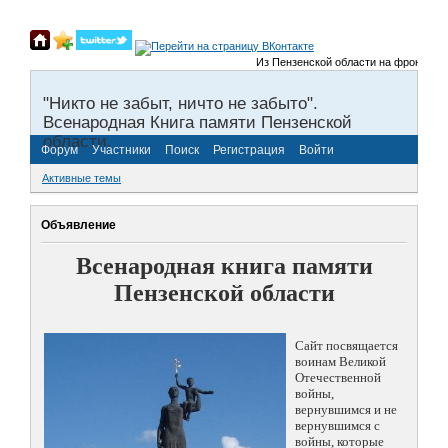
Из Пензенской области на фронты Вели
"Никто не забыт, ничто не забыто".
Всенародная Книга памяти Пензенской
области.
Форум
Участники
Поиск
Регистрация
Войти
Активные темы
Объявление
Всенародная книга памяти
Пензенской области
Сайт посвящается
воинам Великой
Отечественной
войны,
вернувшимся и не
вернувшимся с
войны, которые