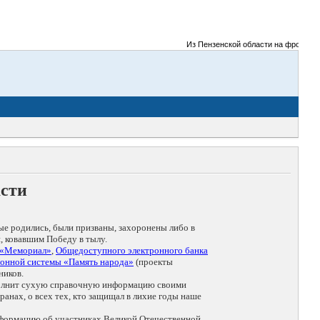
Из Пензенской области на фронты Вел
асти
ые родились, были призваны, захоронены либо в
, ковавшим Победу в тылу.
 «Мемориал»
,
Общедоступного электронного банка
онной системы «Память народа»
(проекты
ников.
дополнит сухую справочную информацию своими
анах, о всех тех, кто защищал в лихие годы наше
нформацию об участниках Великой Отечественной