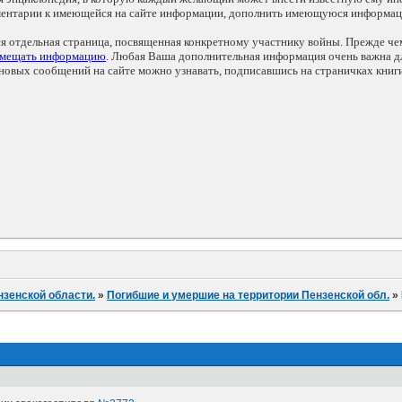
мментарии к имеющейся на сайте информации, дополнить имеющуюся информа
ся отдельная страница, посвященная конкретному участнику войны. Прежде ч
змещать информацию
. Любая Ваша дополнительная информация очень важна дл
овых сообщений на сайте можно узнавать, подписавшись на страничках книг
нзенской области.
»
Погибшие и умершие на территории Пензенской обл.
»