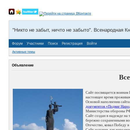
"Никто не забыт, ничто не забыто". Всенародная К
Форум
Участники
Поиск
Регистрация
Войти
Активные темы
Объявление
Все
Сайт посвящается воинам 
настоящее время проживаю
Основой наполнения сайта
документов «Подвиг Народ
Министерства обороны РФ
Сайт создан в надежде на
бережно сохраненными восп
Отечество, ковал Победу 
Сайт задуман, как народн