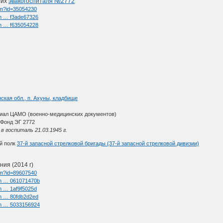
ших
эвакогоспиталя №2772
htm?id=35054230
im … f3ade67326
im … f635054228
ская обл., п. Ахуны, кладбище
иал ЦАМО (военно-медицинских документов)
Фонд ЭГ 2772
в госпиталь 21.03.1945 г.
ый полк
37-й запасной стрелковой бригады (37-й запасной стрелковой дивизии)
ия (2014 г)
htm?id=89607540
/im … 061071470b
im … 1af9f5025d
im … 80fdb2d2ed
/im … 5033156924