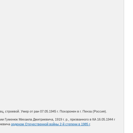
, строевой. Умер от ран 07.05.1945 г. Похоронен в г. Пенза (Россия).
и Гуменюк Михаила Дмитриевича, 1919 г. р., призванного в КА 16.05.1944 г
риевича
орденом Отечественной войны 2-й степени в 1985 г
.