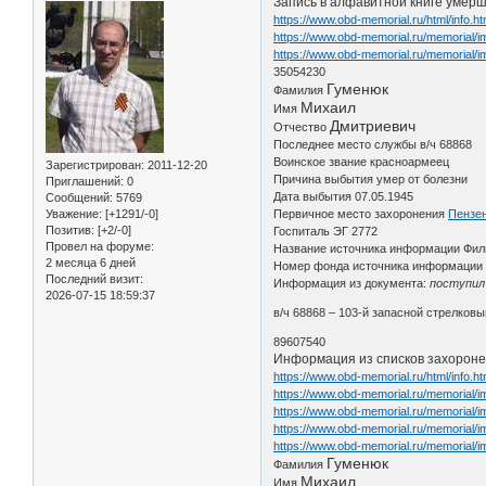
Запись в алфавитной книге умер
https://www.obd-memorial.ru/html/info.
https://www.obd-memorial.ru/memorial/
https://www.obd-memorial.ru/memorial/
35054230
Гуменюк
Фамилия
Михаил
Имя
Дмитриевич
Отчество
Последнее место службы в/ч 68868
Воинское звание красноармеец
Зарегистрирован
: 2011-12-20
Причина выбытия умер от болезни
Приглашений:
0
Дата выбытия 07.05.1945
Сообщений:
5769
Уважение:
[+1291/-0]
Первичное место захоронения
Пензен
Позитив:
[+2/-0]
Госпиталь ЭГ 2772
Провел на форуме:
Название источника информации Фил
2 месяца 6 дней
Номер фонда источника информации 
Последний визит:
Информация из документа:
поступил 
2026-07-15 18:59:37
в/ч 68868 – 103-й запасной стрелков
89607540
Информация из списков захоронен
https://www.obd-memorial.ru/html/info.
https://www.obd-memorial.ru/memorial
https://www.obd-memorial.ru/memorial/
https://www.obd-memorial.ru/memorial/
https://www.obd-memorial.ru/memorial
Гуменюк
Фамилия
Михаил
Имя