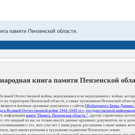
нига памяти Пензенской области.
народная книга памяти Пензенской обл
Великой Отечественной войны, вернувшимся и не вернувшимся с войны, котор
т на территории Пензенской области, а также труженикам Пензенской области
 являются военные архивные документы с сайтов
Обобщенного Банка Данных
а в Великой Отечественной войне 1941-1945 гг.»
,
государственной информаци
), информация
книги "Память. Пензенская область."
, других справочных источ
 то, что каждый из нас не только внесёт данные архивных документов, но и 
оминаниями о тех, кого уже нет с нами рядом, рассказами о ныне живых ветер
в тылу, прославлял ратными и трудовыми подвигами Пензенскую землю.
ая энциклопедия, в которую каждый желающий может внести известную ему и