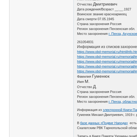
Дмитриевич
Отчество
Дата рождения/Возраст __.__.1927
Воинское звание красноармеец
Дата смерти 07.05.1945
Страна захоронения Россия
Регион захоронения Пензенская обл.
Место захоронения
г. Пенза, Ахунско
261054831
Информация из списков захорон
https://www.obd-memorial.ru/html/info.
https://www.obd-memorial.ru/memorial
https://www.obd-memorial.ru/memorial
https://www.obd-memorial.ru/memorial/
https://www.obd-memorial.ru/memorial
Гуменюк
Фамилия
М.
Имя
Д.
Отчество
Страна захоронения Россия
Регион захоронения Пензенская обл.
Место захоронения
г. Пенза, област
Информация из
электронной Книги П
Гуменюк Михаил Дмитриевич, 1919 г. р
В
базе данных «Подвиг Народа»
есть 
Скалатским РВК Тарнопольской обла
Запись в Книге Памяти Украины ошибо