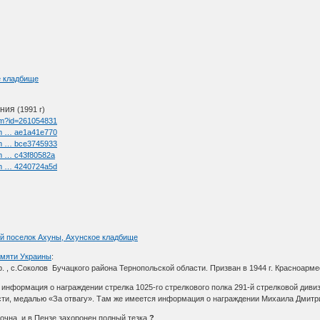
е кладбище
ения
(1991 г)
htm?id=261054831
/im … ae1a41e770
/im … bce3745933
im … c43f80582a
/im … 4240724a5d
ной поселок Ахуны, Ахунское кладбище
амяти Украины
:
. , с.Соколов Бучацкого района Тернопольской области. Призван в 1944 г. Красноармеец
информация о награждении стрелка 1025-го стрелкового полка 291-й стрелковой дивизи
сти, медалью «За отвагу». Там же имеется информация о награждении Михаила Дмит
чна, и в Пензе захоронен полный тезка
?