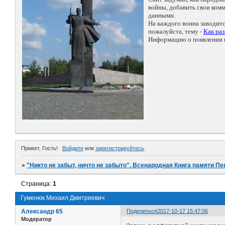
войны, добавить свои ко
данными.
На каждого воина заводит
пожалуйста, тему -
Как ра
Информацию о появлении н
Привет, Гость!
Войдите
или
зарегистрируйтесь
.
»
"Никто не забыт, ничто не забыто". Всенародная Книга памяти Пе
Страница:
1
Гуменюк Михаил Дмитриевич
Александр 65
Поделиться
2017-10-17 15:47:06
Модератор