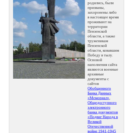
родились, были
призваны,
захоронены либо
в настоящее время
проживают на
территории
Пензенской
области, а также
труженикам
Пензенской
области, ковавшим
Победу в тылу.
Основой
наполнения сайта
являются военные
архивные
документы с
сайтов
Обобщенного
Банка Данных
«Мемориал»
,
Общедоступного
электронного
банка документов
«Подвиг Народа в
Великой
Отечественной
войне 1941-1945