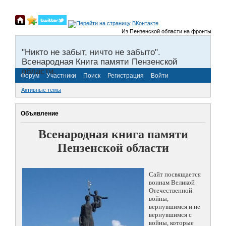
Из Пензенской области на фронты Великой
"Никто не забыт, ничто не забыто".
Всенародная Книга памяти Пензенской
области.
Форум
Участники
Поиск
Регистрация
Войти
Активные темы
Объявление
Всенародная книга памяти
Пензенской области
Сайт посвящается
воинам Великой
Отечественной
войны,
вернувшимся и не
вернувшимся с
войны, которые