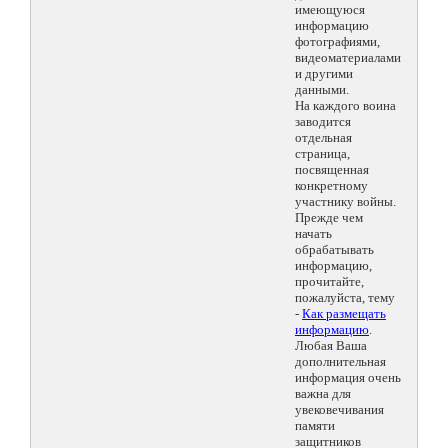
имеющуюся
информацию
фотографиями,
видеоматериалами
и другими
данными.
На каждого воина
заводится
отдельная
страница,
посвященная
конкретному
участнику войны.
Прежде чем
начать
обрабатывать
информацию,
прочитайте,
пожалуйста, тему
-
Как размещать
информацию
.
Любая Ваша
дополнительная
информация очень
важна для
увековечивания
памяти
защитников