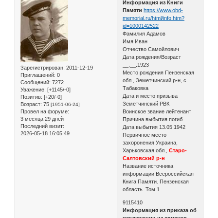
Информация из Книги
Памяти
https://www.obd-
memorial.ru/html/info.htm?
id=1000142522
Фамилия Адамов
Имя Иван
Отчество Самойлович
Дата рождения/Возраст
__.__.1923
Зарегистрирован
: 2011-12-19
Место рождения Пензенская
Приглашений:
0
обл., Земетчинский р-н, с.
Сообщений:
7272
Табаковка
Уважение:
[+1145/-0]
Дата и место призыва
Позитив:
[+20/-0]
Земетчинский РВК
Возраст:
75
[1951-06-24]
Провел на форуме:
Воинское звание лейтенант
3 месяца 29 дней
Причина выбытия погиб
Последний визит:
Дата выбытия 13.05.1942
2026-05-18 16:05:49
Первичное место
захоронения Украина,
Харьковская обл.,
Старо-
Салтовский р-н
Название источника
информации Всероссийская
Книга Памяти. Пензенская
область. Том 1
9115410
Информация из приказа об
исключении из списков