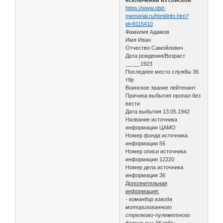
https://www.obd-
memorial.ru/html/info.htm?
id=9115410
Фамилия Адамов
Имя Иван
Отчество Самойлович
Дата рождения/Возраст
__.__.1923
Последнее место службы 36
тбр
Воинское звание лейтенант
Причина выбытия пропал без
вести
Дата выбытия 13.05.1942
Название источника
информации ЦАМО
Номер фонда источника
информации 56
Номер описи источника
информации 12220
Номер дела источника
информации 36
Дополнительная
информация:
- командир взвода
моторизованного
стрелково-пулеметного
батальона 36 тбр;