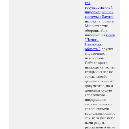
гг.»
,
государственной
информационной
системы «Память
народа»
(проекты
Министерства
обороны РФ),
информация
книги
"Память.
Пензенская
область."
, других
справочных
источников.
Сайт создан в
надежде на то, что
каждый из нас не
только внесёт
данные архивных
документов, но и
дополнит сухую
справочную
информацию
своими бережно
сохраненными
воспоминаниями о
тех, кого уже нет с
нами рядом,
рассказами о ныне