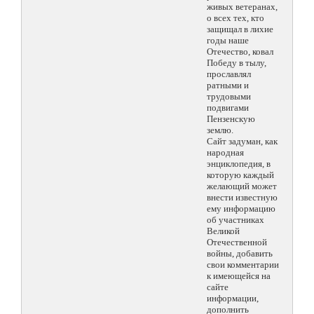
живых ветеранах,
о всех тех, кто
защищал в лихие
годы наше
Отечество, ковал
Победу в тылу,
прославлял
ратными и
трудовыми
подвигами
Пензенскую
землю.
Сайт задуман, как
народная
энциклопедия, в
которую каждый
желающий может
внести известную
ему информацию
об участниках
Великой
Отечественной
войны, добавить
свои комментарии
к имеющейся на
сайте
информации,
дополнить