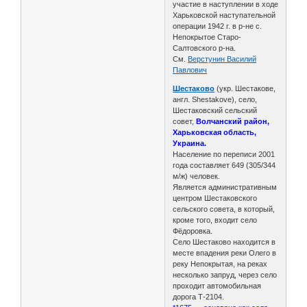
участие в наступлении в ходе
Харьковской наступательной
операции 1942 г. в р-не с.
Непокрытое Старо-
Салтовского р-на.
См.
Верстунин Василий
Павлович
Шестаково
(укр. Шестакове,
англ. Shestakove), село,
Шестаковский сельский
совет,
Волчанский район,
Харьковская область,
Украина.
Население по переписи 2001
года составляет 649 (305/344
м/ж) человек.
Является административным
центром Шестаковского
сельского совета, в который,
кроме того, входит село
Фёдоровка.
Село Шестаково находится в
месте впадения реки Олего в
реку Непокрытая, на реках
несколько запруд, через село
проходит автомобильная
дорога Т-2104.