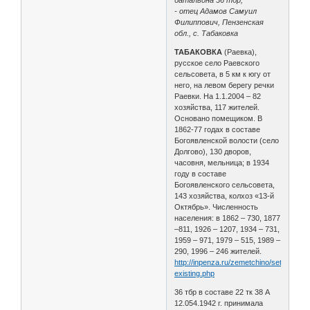
- отец Адамов Самуил
Филиппович, Пензенская
обл., с. Табаковка
ТАБАКОВКА
(Раевка),
русское село Раевского
сельсовета, в 5 км к югу от
него, на левом берегу речки
Раевки. На 1.1.2004 – 82
хозяйства, 117 жителей.
Основано помещиком. В
1862-77 годах в составе
Богоявленской волости (село
Долгово), 130 дворов,
часовня, мельница; в 1934
году в составе
Богоявленского сельсовета,
143 хозяйства, колхоз «13-й
Октябрь». Численность
населения: в 1862 – 730, 1877
–811, 1926 – 1207, 1934 – 731,
1959 – 971, 1979 – 515, 1989 –
290, 1996 – 246 жителей.
http://inpenza.ru/zemetchino/settlements
existing.php
36 тбр в составе 22 тк 38 А
12.054.1942 г. принимала