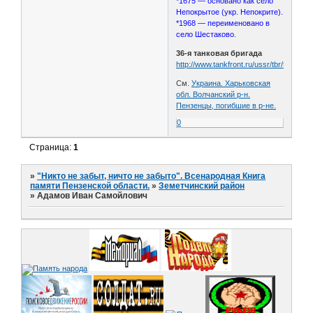
*1675 — основано как село
Непокрытое (укр. Непокрите).
*1968 — переименовано в
село Шестаково.
36-я танковая бригада
http://www.tankfront.ru/ussr/tbr/tbr036.h
См.
Украина. Харьковская
обл. Волчанский р-н.
Пензенцы, погибшие в р-не.
0
Страница:
1
»
"Никто не забыт, ничто не забыто". Всенародная Книга
памяти Пензенской области.
»
Земетчинский район
»
Адамов Иван Самойлович