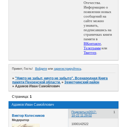
Отечества.
Информацию о
появлении новых
сообщений на
сайте можно
узнавать,
подписавшись на
страничках книги
памяти в
ВКонтакте
,
Телеграмм
или
Твиттер
.
Привет, Гость!
Войдите
или
зарегистрируйтесь
.
»
"Никто не забыт, ничто не забыто". Всенародная Книга
памяти Пензенской области.
»
Земетчинский район
»
Адамов Иван Самойлович
Страница:
1
Адамов Иван Самойлович
Поделиться
2017-
1
Виктор Колесников
10-22 11:29:02
Модератор
1000142522