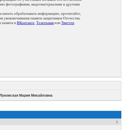
цию фотографиями, видеоматериалами и другими
ем начать обрабатывать информацию, прочитайте,
я увековечивания памяти защитников Отечества.
и памяти в
ВКонтакте
,
Телеграмм
или
Твиттер
.
Лукомская Мария Михайловна
1