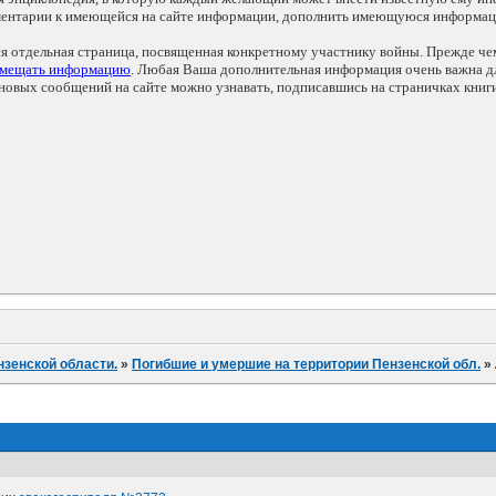
мментарии к имеющейся на сайте информации, дополнить имеющуюся информа
ся отдельная страница, посвященная конкретному участнику войны. Прежде ч
змещать информацию
. Любая Ваша дополнительная информация очень важна дл
овых сообщений на сайте можно узнавать, подписавшись на страничках книг
нзенской области.
»
Погибшие и умершие на территории Пензенской обл.
»