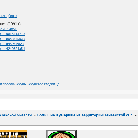
е кладбище
ия (1991 г)
d=261054851
/im … ae1a41e770
/im … bce3745933
im … c43f80582a
/im … 4240724a5d
ной поселок Ахуны, Ахунское кладбище
нзенской области.
»
Погибшие и умершие на территории Пензенской обл.
»