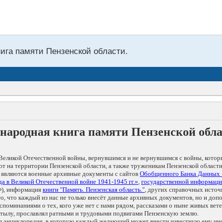
нига памяти Пензенской области.
народная книга памяти Пензенской обл
Великой Отечественной войны, вернувшимся и не вернувшимся с войны, котор
т на территории Пензенской области, а также труженикам Пензенской области
 являются военные архивные документы с сайтов
Обобщенного Банка Данных
а в Великой Отечественной войне 1941-1945 гг.»
,
государственной информаци
), информация
книги "Память. Пензенская область."
, других справочных источ
 то, что каждый из нас не только внесёт данные архивных документов, но и 
оминаниями о тех, кого уже нет с нами рядом, рассказами о ныне живых ветер
в тылу, прославлял ратными и трудовыми подвигами Пензенскую землю.
ая энциклопедия, в которую каждый желающий может внести известную ему и