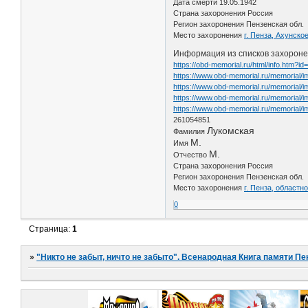
Дата смерти 19.05.1942
Страна захоронения Россия
Регион захоронения Пензенская обл.
Место захоронения
г. Пенза, Ахунско
Информация из списков захоронен
https://obd-memorial.ru/html/info.htm?i
https://www.obd-memorial.ru/memorial
https://www.obd-memorial.ru/memorial
https://www.obd-memorial.ru/memorial/
https://www.obd-memorial.ru/memorial
261054851
Лукомская
Фамилия
М.
Имя
М.
Отчество
Страна захоронения Россия
Регион захоронения Пензенская обл.
Место захоронения
г. Пенза, област
0
Страница:
1
»
"Никто не забыт, ничто не забыто". Всенародная Книга памяти Пе