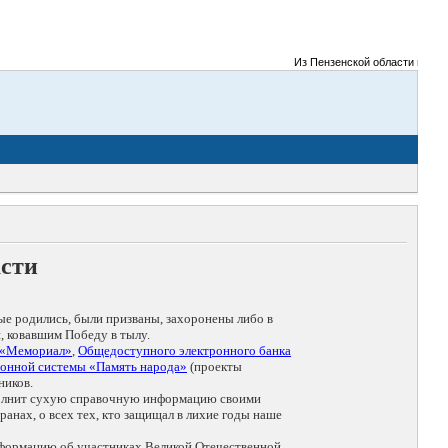
Из Пензенской области на фрон
асти
ые родились, были призваны, захоронены либо в
, ковавшим Победу в тылу.
 «Мемориал»
,
Общедоступного электронного банка
онной системы «Память народа»
(проекты
ников.
дополнит сухую справочную информацию своими
анах, о всех тех, кто защищал в лихие годы наше
нформацию об участниках Великой Отечественной