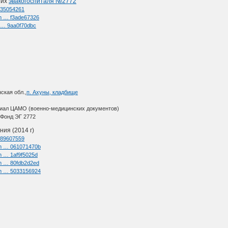
ших
эвакогоспиталя №2772
d=35054261
im … f3ade67326
l … 9aa0f70dbc
ская обл.,
п. Ахуны, кладбище
иал ЦАМО (военно-медицинских документов)
Фонд ЭГ 2772
ия (2014 г)
d=89607559
/im … 061071470b
im … 1af9f5025d
im … 80fdb2d2ed
/im … 5033156924