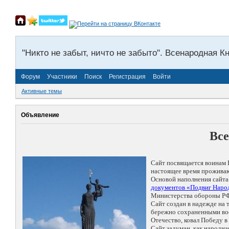
"Никто не забыт, ничто не забыто". Всенародная К
Форум
Участники
Поиск
Регистрация
Войти
Активные темы
Объявление
Все
Сайт посвящается воинам 
настоящее время проживаю
Основой наполнения сайта
документов «Подвиг Народ
Министерства обороны РФ
Сайт создан в надежде на
бережно сохраненными восп
Отечество, ковал Победу 
Сайт задуман, как народн