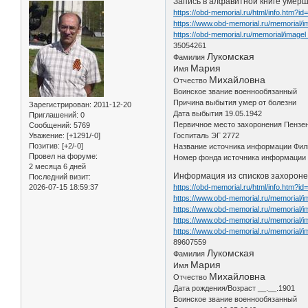
Запись в алфавитной книге умер
https://obd-memorial.ru/html/info.htm?i
https://www.obd-memorial.ru/memorial/
https://obd-memorial.ru/memorial/image
35054261
Лукомская
Фамилия
Мария
Имя
Михайловна
Отчество
Воинское звание военнообязанный
Причина выбытия умер от болезни
Зарегистрирован
: 2011-12-20
Дата выбытия 19.05.1942
Приглашений:
0
Первичное место захоронения Пензен
Сообщений:
5769
Уважение:
[+1291/-0]
Госпиталь ЭГ 2772
Позитив:
[+2/-0]
Название источника информации Фил
Провел на форуме:
Номер фонда источника информации 
2 месяца 6 дней
Информация из списков захоронен
Последний визит:
2026-07-15 18:59:37
https://obd-memorial.ru/html/info.htm?i
https://www.obd-memorial.ru/memorial
https://www.obd-memorial.ru/memorial/
https://www.obd-memorial.ru/memorial/
https://www.obd-memorial.ru/memorial
89607559
Лукомская
Фамилия
Мария
Имя
Михайловна
Отчество
Дата рождения/Возраст __.__.1901
Воинское звание военнообязанный