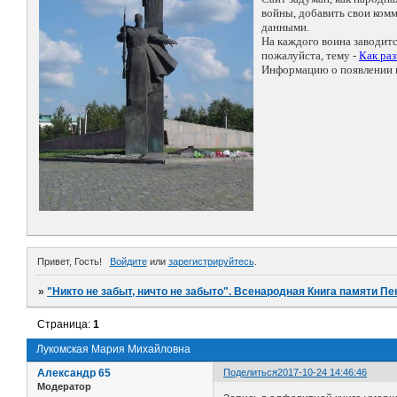
войны, добавить свои ко
данными.
На каждого воина заводит
пожалуйста, тему -
Как ра
Информацию о появлении н
Привет, Гость!
Войдите
или
зарегистрируйтесь
.
»
"Никто не забыт, ничто не забыто". Всенародная Книга памяти Пе
Страница:
1
Лукомская Мария Михайловна
Александр 65
Поделиться
2017-10-24 14:46:46
Модератор