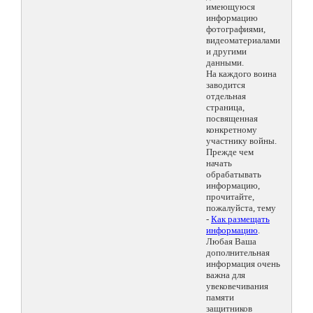
имеющуюся
информацию
фотографиями,
видеоматериалами
и другими
данными.
На каждого воина
заводится
отдельная
страница,
посвященная
конкретному
участнику войны.
Прежде чем
начать
обрабатывать
информацию,
прочитайте,
пожалуйста, тему
-
Как размещать
информацию
.
Любая Ваша
дополнительная
информация очень
важна для
увековечивания
памяти
защитников