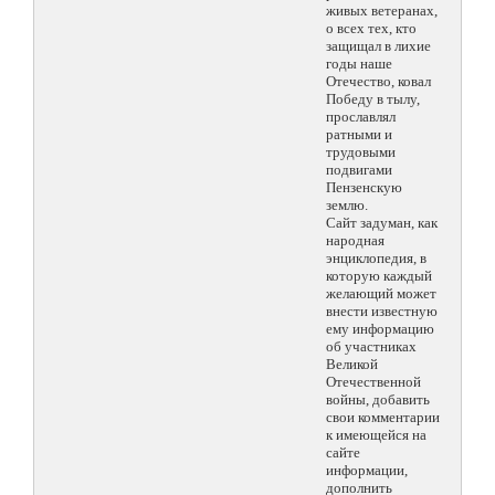
живых ветеранах,
о всех тех, кто
защищал в лихие
годы наше
Отечество, ковал
Победу в тылу,
прославлял
ратными и
трудовыми
подвигами
Пензенскую
землю.
Сайт задуман, как
народная
энциклопедия, в
которую каждый
желающий может
внести известную
ему информацию
об участниках
Великой
Отечественной
войны, добавить
свои комментарии
к имеющейся на
сайте
информации,
дополнить