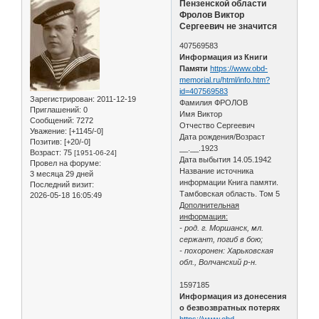
Пензенской области
Фролов Виктор
Сергеевич не значится
407569583
Информация из Книги
Памяти
https://www.obd-
memorial.ru/html/info.htm?
id=407569583
Зарегистрирован
: 2011-12-19
Фамилия ФРОЛОВ
Приглашений:
0
Имя Виктор
Сообщений:
7272
Отчество Сергеевич
Уважение:
[+1145/-0]
Дата рождения/Возраст
Позитив:
[+20/-0]
__.__.1923
Возраст:
75
[1951-06-24]
Дата выбытия 14.05.1942
Провел на форуме:
Название источника
3 месяца 29 дней
информации Книга памяти.
Последний визит:
Тамбовская область. Том 5
2026-05-18 16:05:49
Дополнительная
информация:
- род. г. Моршанск, мл.
сержант, погиб в бою;
- похоронен: Харьковская
обл., Волчанский р-н.
1597185
Информация из донесения
о безвозвратных потерях
https://www.obd-