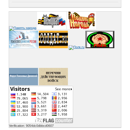
Verification: 9054dc0dbbcd0607