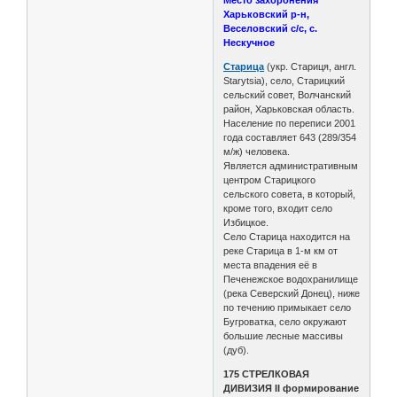
Харьковский р-н,
Веселовский с/с, с.
Нескучное
Старица
(укр. Стариця, англ.
Starytsia), село, Старицкий
сельский совет, Волчанский
район, Харьковская область.
Население по переписи 2001
года составляет 643 (289/354
м/ж) человека.
Является административным
центром Старицкого
сельского совета, в который,
кроме того, входит село
Избицкое.
Село Старица находится на
реке Старица в 1-м км от
места впадения её в
Печенежское водохранилище
(река Северский Донец), ниже
по течению примыкает село
Бугроватка, село окружают
большие лесные массивы
(дуб).
175 СТРЕЛКОВАЯ
ДИВИЗИЯ II формирование