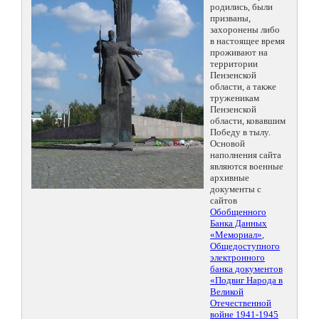
родились, были
призваны,
захоронены либо
в настоящее время
проживают на
территории
Пензенской
области, а также
труженикам
Пензенской
области, ковавшим
Победу в тылу.
Основой
наполнения сайта
являются военные
архивные
документы с
сайтов
Обобщенного
Банка Данных
«Мемориал»
,
Общедоступного
электронного
банка документов
«Подвиг Народа в
Великой
Отечественной
войне 1941-1945