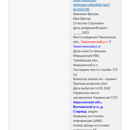
memorial.ru/html/info.htm?
id=1597185
Фамилия Фролов
Имя Виктор
Отчество Сергеевич
Дата рождения/Возраст
__.__.1923
Место рождения Пензенская
обл.,
Замоскинский р-н
/
?
Земетчинский р-н/
Дата и место призыва
Моршанский РВК,
Тамбовская обл.,
Моршанский р-н
Последнее место службы 175
сд
Воинское звание мл. сержант
Причина выбытия убит
Дата выбытия 14.05.1942
Первичное место
захоронения Украинская ССР,
Харьковская обл.,
Волчанский р-н, д.
Старица
, рядом
Название источника
информации ЦАМО
Номер фонда источника
информации 58