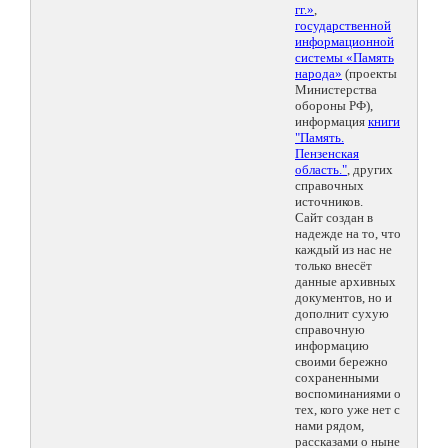
гг.»
,
государственной
информационной
системы «Память
народа»
(проекты
Министерства
обороны РФ),
информация
книги
"Память.
Пензенская
область."
, других
справочных
источников.
Сайт создан в
надежде на то, что
каждый из нас не
только внесёт
данные архивных
документов, но и
дополнит сухую
справочную
информацию
своими бережно
сохраненными
воспоминаниями о
тех, кого уже нет с
нами рядом,
рассказами о ныне