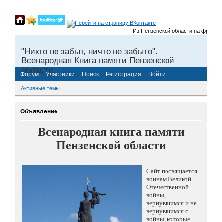
Из Пензенской области на фронты Ве
"Никто не забыт, ничто не забыто".
Всенародная Книга памяти Пензенской
области.
Форум
Участники
Поиск
Регистрация
Войти
Активные темы
Объявление
Всенародная книга памяти
Пензенской области
Сайт посвящается
воинам Великой
Отечественной
войны,
вернувшимся и не
вернувшимся с
войны, которые