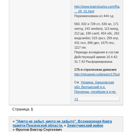
http://www.teatrskazka.com/Raznoe/Pe
… 05_01.html
Переименована из 444 сд.
560, 632 и 728 сп, 630 ап, 171
оиптд, 143 зенбатр, 113 минд,
212 рр, 190 сапб, 454 обс, 262
медсанбат, 515 орхз, 259 атр,
431 пхп, 896 двл, 1675 ппс,
1117 пкг.
Периоды вхождения в состав
Действующей армии 10.4.42-
31.7.42 Расформирована
175-я стрелковая дивизия
http://rkkawwii.ru/division/175sdf2
См.
Украина. Харьковская
обл. Волчанский р-н.
Пензенцы, погибшие в р-не.
+1
Страница:
1
»
"Никто не забыт, ничто не забыто". Всенародная Книга
памяти Пензенской области.
»
Земетчинский район
»
Фролов Виктор Сергеевич