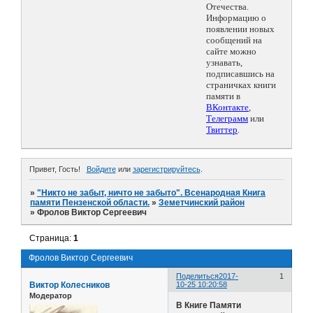
Отечества.
Информацию о
появлении новых
сообщений на
сайте можно
узнавать,
подписавшись на
страничках книги
памяти в
ВКонтакте
,
Телеграмм
или
Твиттер
.
Привет, Гость!
Войдите
или
зарегистрируйтесь
.
»
"Никто не забыт, ничто не забыто". Всенародная Книга
памяти Пензенской области.
»
Земетчинский район
»
Фролов Виктор Сергеевич
Страница:
1
Фролов Виктор Сергеевич
Поделиться
2017-
1
Виктор Колесников
10-25 10:20:58
Модератор
В Книге Памяти