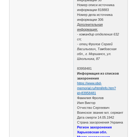
Номер описи источника
информации 818883
Номер дела источника
информации 306
Дополнительная
информация:
- командир отделения 632
сп;
- отец Фролов Сергей
Васильевич, Тамбовская
обл., г. Моршанск, ул.
Школьника, 87
83958481
Информация из списков
захоронения
https://www.obd-
memorial.ru/html/info.htm?
id=83958481
Фамилия Фролов
Имя Виктор
Отчество Сергеевич
Воинское звание мл. сержант
Дата смерти 14.05.1942
Страна захоронения Украина
Регион захоронения
Харьковская обл.
Место захоронения