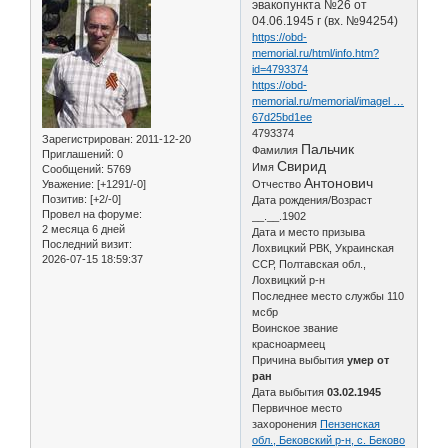
эвакопункта №26 от
04.06.1945 г (вх. №94254)
https://obd-
memorial.ru/html/info.htm?
id=4793374
https://obd-
memorial.ru/memorial/imagel …
67d25bd1ee
4793374
Зарегистрирован
: 2011-12-20
Пальчик
Фамилия
Приглашений:
0
Свирид
Имя
Сообщений:
5769
Антонович
Уважение:
[+1291/-0]
Отчество
Позитив:
[+2/-0]
Дата рождения/Возраст
Провел на форуме:
__.__.1902
2 месяца 6 дней
Дата и место призыва
Последний визит:
Лохвицкий РВК, Украинская
2026-07-15 18:59:37
ССР, Полтавская обл.,
Лохвицкий р-н
Последнее место службы 110
мсбр
Воинское звание
красноармеец
Причина выбытия
умер от
ран
Дата выбытия
03.02.1945
Первичное место
захоронения
Пензенская
обл., Бековский р-н, с. Беково