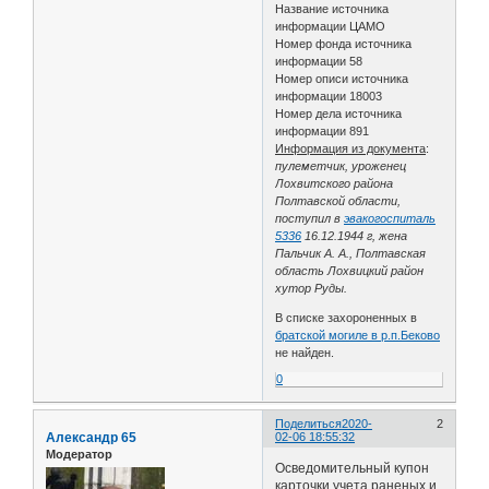
Название источника
информации ЦАМО
Номер фонда источника
информации 58
Номер описи источника
информации 18003
Номер дела источника
информации 891
Информация из документа
:
пулеметчик, уроженец
Лохвитского района
Полтавской области,
поступил в
эвакогоспиталь
5336
16.12.1944 г, жена
Пальчик А. А., Полтавская
область Лохвицкий район
хутор Руды.
В списке захороненных в
братской могиле в р.п.Беково
не найден.
0
Поделиться
2020-
2
Александр 65
02-06 18:55:32
Модератор
Осведомительный купон
карточки учета раненых и