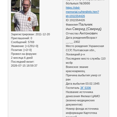
больных №3666
https://obd-
memorial.ru/html/info.htm?
id=1911554426
ID 1911554426
Пальчик
Фамилия
Сверид (Свирид)
Имя
Антонович
Отчество
Зарегистрирован
: 2011-12-20
Дата рождения/Возраст
Приглашений:
0
__.__.1902
Сообщений:
5769
Уважение:
[+1291/-0]
Место рождения Украинская
Позитив:
[+2/-0]
ССР, Полтавская обл.,
Провел на форуме:
Лохвицкий р-н
2 месяца 6 дней
Последнее место службы 110
Последний визит:
мсбр
2026-07-15 18:59:37
Воинское звание
красноармеец
Причина выбытия умер от
ран
Дата выбытия 03.02.1945
Госпиталь
ЭГ 5336
Название источника
донесения Филиал ЦАМО
(военно-медицинских
документов)
Номер фонда источника
информации Картотека