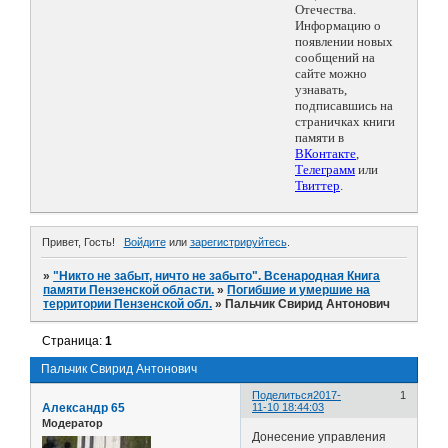
Отечества.
Информацию о
появлении новых
сообщений на
сайте можно
узнавать,
подписавшись на
страничках книги
памяти в
ВКонтакте
,
Телеграмм
или
Твиттер
.
Привет, Гость!
Войдите
или
зарегистрируйтесь
.
»
"Никто не забыт, ничто не забыто". Всенародная Книга
памяти Пензенской области.
»
Погибшие и умершие на
территории Пензенской обл.
»
Пальчик Свирид Антонович
Страница:
1
Пальчик Свирид Антонович
Поделиться
2017-
1
Александр 65
11-10 18:44:03
Модератор
Донесение управления