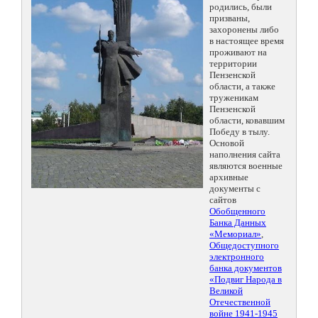
родились, были
призваны,
захоронены либо
в настоящее время
проживают на
территории
Пензенской
области, а также
труженикам
Пензенской
области, ковавшим
Победу в тылу.
Основой
наполнения сайта
являются военные
архивные
документы с
сайтов
Обобщенного
Банка Данных
«Мемориал»
,
Общедоступного
электронного
банка документов
«Подвиг Народа в
Великой
Отечественной
войне 1941-1945