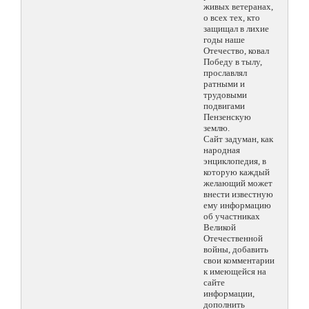
живых ветеранах,
о всех тех, кто
защищал в лихие
годы наше
Отечество, ковал
Победу в тылу,
прославлял
ратными и
трудовыми
подвигами
Пензенскую
землю.
Сайт задуман, как
народная
энциклопедия, в
которую каждый
желающий может
внести известную
ему информацию
об участниках
Великой
Отечественной
войны, добавить
свои комментарии
к имеющейся на
сайте
информации,
дополнить