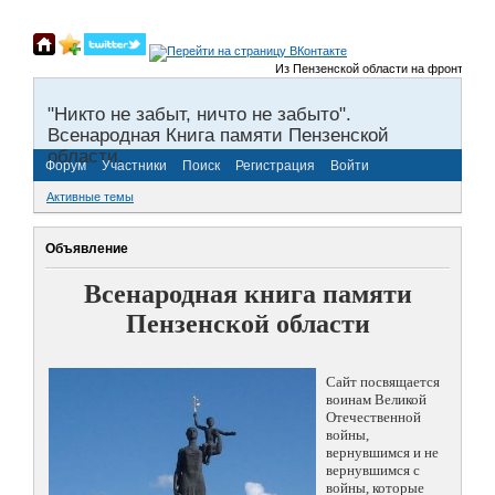
Из Пензенской области на фронты Велик
"Никто не забыт, ничто не забыто".
Всенародная Книга памяти Пензенской
области.
Форум
Участники
Поиск
Регистрация
Войти
Активные темы
Объявление
Всенародная книга памяти
Пензенской области
Сайт посвящается
воинам Великой
Отечественной
войны,
вернувшимся и не
вернувшимся с
войны, которые