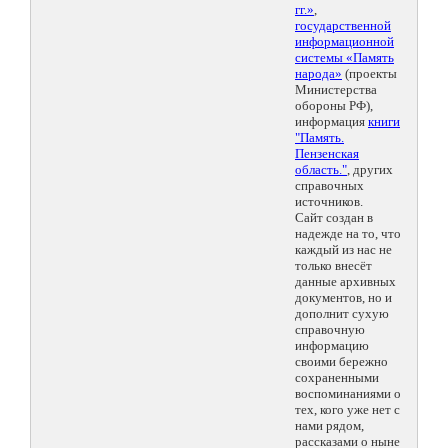
гг.»
,
государственной
информационной
системы «Память
народа»
(проекты
Министерства
обороны РФ),
информация
книги
"Память.
Пензенская
область."
, других
справочных
источников.
Сайт создан в
надежде на то, что
каждый из нас не
только внесёт
данные архивных
документов, но и
дополнит сухую
справочную
информацию
своими бережно
сохраненными
воспоминаниями о
тех, кого уже нет с
нами рядом,
рассказами о ныне