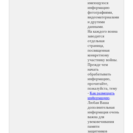
имеющуюся
информацию
фотографиями,
видеоматериалами
и другими
данными.
На каждого воина
заводится
отдельная
страница,
посвященная
конкретному
участнику войны.
Прежде чем
начать
обрабатывать
информацию,
прочитайте,
пожалуйста, тему
-
Как размещать
информацию
.
Любая Ваша
дополнительная
информация очень
важна для
увековечивания
памяти
защитников