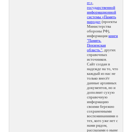
гг.»
,
государственной
информационной
системы «Память
народа»
(проекты
Министерства
обороны РФ),
информация
книги
"Память.
Пензенская
область."
, других
справочных
источников.
Сайт создан в
надежде на то, что
каждый из нас не
только внесёт
данные архивных
документов, но и
дополнит сухую
справочную
информацию
своими бережно
сохраненными
воспоминаниями о
тех, кого уже нет с
нами рядом,
рассказами о ныне