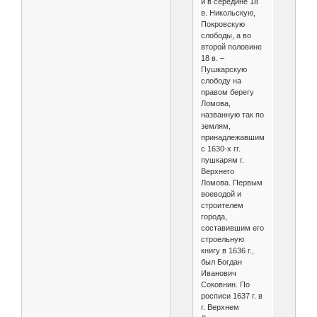
и в середине 18
в. Никольскую,
Покровскую
слободы, а во
второй половине
18 в. –
Пушкарскую
слободу на
правом берегу
Ломова,
названную так по
землям,
принадлежавшим
с 1630-х гг.
пушкарям г.
Верхнего
Ломова. Первым
воеводой и
строителем
города,
составившим его
строельную
книгу в 1636 г.,
был Богдан
Иванович
Соковнин. По
росписи 1637 г. в
г. Верхнем