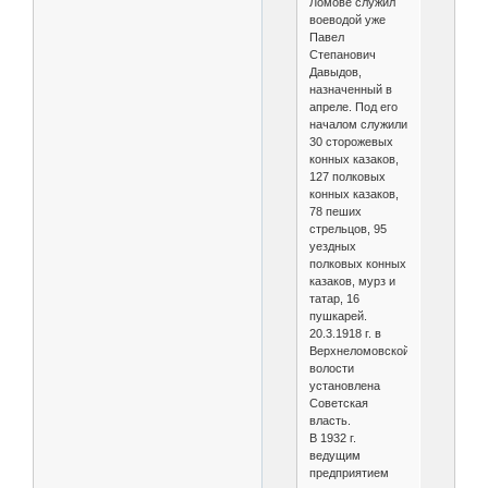
Ломове служил
воеводой уже
Павел
Степанович
Давыдов,
назначенный в
апреле. Под его
началом служили
30 сторожевых
конных казаков,
127 полковых
конных казаков,
78 пеших
стрельцов, 95
уездных
полковых конных
казаков, мурз и
татар, 16
пушкарей.
20.3.1918 г. в
Верхнеломовской
волости
установлена
Советская
власть.
В 1932 г.
ведущим
предприятием