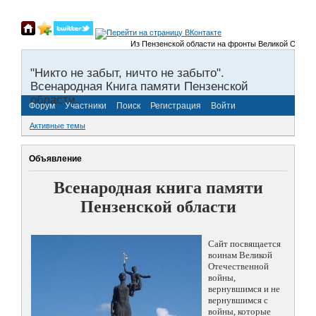
Из Пензенской области на фронты Великой Отечественн
"Никто не забыт, ничто не забыто".
Всенародная Книга памяти Пензенской
области.
Форум
Участники
Поиск
Регистрация
Войти
Активные темы
Объявление
Всенародная книга памяти
Пензенской области
Сайт посвящается
воинам Великой
Отечественной
войны,
вернувшимся и не
вернувшимся с
войны, которые