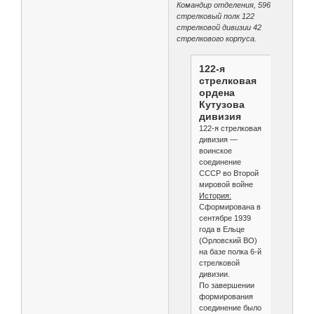
Командир отделения, 596
стрелковый полк 122
стрелковой дивизии 42
стрелкового корпуса.
122-я
стрелковая
ордена
Кутузова
дивизия
122-я стрелковая
дивизия —
воинское
соединение
СССР во Второй
мировой войне
История:
Сформирована в
сентябре 1939
года в Ельце
(Орловский ВО)
на базе полка 6-й
стрелковой
дивизии.
По завершении
формирования
соединение было