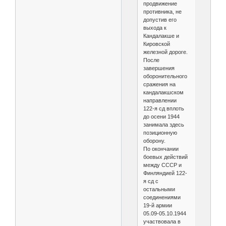
продвижение
противника, не
допустив его
выхода к
Кандалакше и
Кировской
железной дороге.
После
завершения
оборонительного
сражения на
кандалакшском
направлении
122-я сд вплоть
до осени 1944
занимала здесь
позиционную
оборону.
По окончании
боевых действий
между СССР и
Финляндией 122-
я сд с
остальными
соединениями
19-й армии
05.09-05.10.1944
участвовала в