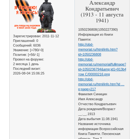
Александр
Кондратьевич
(1913 - 11 августа
1941)
1050236808(1050227390)
Информация из Книги
Зарегистрирован
: 2011-11-12
Памяти:
Приглашений:
0
http://obd-
Сообщений:
6036
memorial.ru/html/info.htm?
Уважение:
[+780/-0]
id=1050236808
Позитив:
[+56/-1]
Провел на форуме:
http://obd-
2 месяца 1 день
memorial.ru/memorial/fullimage?
Последний визит:
id=1050236794&amp;id1=913b444ba72
2026-08-04 15:06:25
том С/00000216.png
http://obd-
memorial.ru/html/info.htm?id …
p;page=217
Фамилия Синицин
Имя Александр
Отчество Кондратьевич
Дата рождения/Возраст
__.__.1913
Дата выбытия 11.08.1941
Название источника
информации Всероссийская
Книга Памяти. Пензенская
область. Том 7