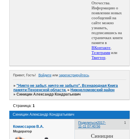
Отечества.
Информацию о
появлении новых
сообщений на
сайте можно
узнавать,
подписавшись на
страничках книги
памяти в
ВКонтакте
,
Телеграмм
или
Твиттер
.
Привет, Гость!
Войдите
или
зарегистрируйтесь
.
»
"Никто не забыт, ничто не забыто". Всенародная Книга
памяти Пензенской области.
»
Нижнеломовский район
»
Синицин Александр Кондратьевич
Страница:
1
Синицин Александр Кондратьевич
Поделиться
2017-
1
Комиссаров В.А.
11-11 07:40:56
Модератор
Синицин