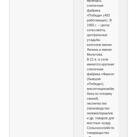
являлась
спичечная
фабрика
«Победа» (483
работающих). В
1955 г. – центр
сельсовета,
центральные
усадьбы
колхозов имени
Ленина и имени
Молотова.
В 21 в. в селе
имеются крупная
спичечная
фабрика «Факел»
(бывшая
«Победа»),
мясоптицекомбинат,
база по откорму
свиней,
лесничество
(производство
пиломатериалов
и др. товаров для
местных нужд).
Сельскохозяйственное
товарищество