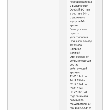
передислоцировано
в Белорусский
Особый ВО, где
в составе 24-го
стрелкового
корпуса 4-й
армии
Белорусского
фронта
участвовала в
Польском походе
1939 года.
В период
Великой
Отечественной
войны входила в
состав
действующей
армии с
22.06.1941 по
14.11.1944 и с
02.12.1944 по
09.05.1945.
На 22.06.1941
года занимала
позиции по
государственной
границе СССР от