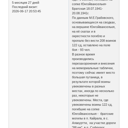
5 месяцев 27 дней
сопке Юнгойванселькя-
Последний визит:
Братская 18.07.1941-
2026-06-17 20:53:45
20.08.1941г.
По данным М.Е.Грабовского,
основывающихся на сводках,
на вершине Юнгойванселькя,
на её скатах и в
окрестности погибло и
пропало без вести 208 воинов
122 сд, оставлено на поле
боя - 93 чел.
В разное время
производились
перезахоронения и внесения
на мемориальные таблички,
поэтому сейчас имеет место
большая путаница, в
результате которой воины
увековечены в разных
местах, иногда по несколько
раз, некоторые не
увековечены. Места, где
увековечены воины 122 сд,
погибшие на сопке
Юнгойванселькя - братские
могилы в п. Кайрала, в с.
Алакуртти, на участке дороги
"88 км", в п. Софпорог.