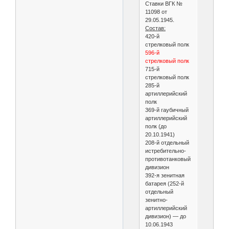
Ставки ВГК №
11098 от
29.05.1945.
Состав:
420-й
стрелковый полк
596-й
стрелковый полк
715-й
стрелковый полк
285-й
артиллерийский
полк
369-й гаубичный
артиллерийский
полк (до
20.10.1941)
208-й отдельный
истребительно-
противотанковый
дивизион
392-я зенитная
батарея (252-й
отдельный
зенитно-
артиллерийский
дивизион) — до
10.06.1943