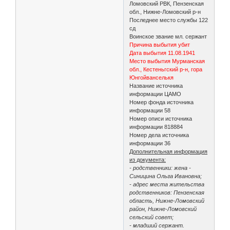
Ломовский РВК, Пензенская
обл., Нижне-Ломовский р-н
Последнее место службы 122
сд
Воинское звание мл. сержант
Причина выбытия убит
Дата выбытия 11.08.1941
Место выбытия Мурманская
обл., Кестеньгский р-н, гора
Юнгойванселькя
Название источника
информации ЦАМО
Номер фонда источника
информации 58
Номер описи источника
информации 818884
Номер дела источника
информации 36
Дополнительная информация
из документа:
- родственники: жена -
Синицина Ольга Ивановна;
- адрес места жительства
родственников: Пензенская
область, Нижне-Ломовский
район, Нижне-Ломовский
сельский совет;
- младший сержант.