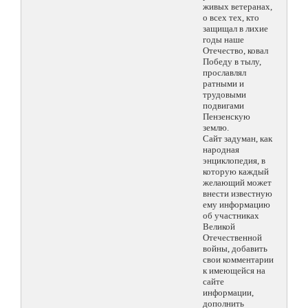
живых ветеранах,
о всех тех, кто
защищал в лихие
годы наше
Отечество, ковал
Победу в тылу,
прославлял
ратными и
трудовыми
подвигами
Пензенскую
землю.
Сайт задуман, как
народная
энциклопедия, в
которую каждый
желающий может
внести известную
ему информацию
об участниках
Великой
Отечественной
войны, добавить
свои комментарии
к имеющейся на
сайте
информации,
дополнить