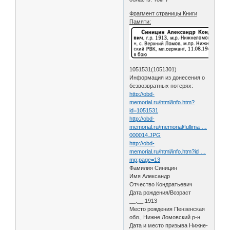
Фрагмент страницы Книги
Памяти:
1051531(1051301)
Информация из донесения о
безвозвратных потерях:
http://obd-
memorial.ru/html/info.htm?
id=1051531
http://obd-
memorial.ru/memorial/fullima …
000014.JPG
http://obd-
memorial.ru/html/info.htm?id …
mp;page=13
Фамилия Синицин
Имя Александр
Отчество Кондратьевич
Дата рождения/Возраст
__.__.1913
Место рождения Пензенская
обл., Нижне Ломовский р-н
Дата и место призыва Нижне-