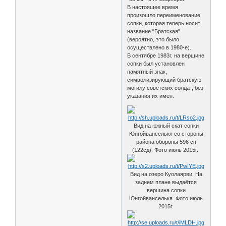
В настоящее время
произошло переименование
сопки, которая теперь носит
название "Братская"
(вероятно, это было
осуществлено в 1980-е).
В сентябре 1983г. на вершине
сопки был установлен
памятный знак,
символизирующий братскую
могилу советских солдат, без
указания их имен.
Вид на южный скат сопки
Юнгойванселькя со стороны
района обороны 596 сп
(122сд). Фото июль 2015г.
Вид на озеро Куолаярви. На
заднем плане выдаётся
вершина сопки
Юнгойванселькя. Фото июль
2015г.