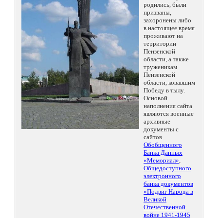
родились, были
призваны,
захоронены либо
в настоящее время
проживают на
территории
Пензенской
области, а также
труженикам
Пензенской
области, ковавшим
Победу в тылу.
Основой
наполнения сайта
являются военные
архивные
документы с
сайтов
Обобщенного
Банка Данных
«Мемориал»
,
Общедоступного
электронного
банка документов
«Подвиг Народа в
Великой
Отечественной
войне 1941-1945