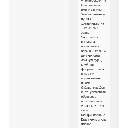
«Покровское» на
базе колхоза
имени Ленина.
Хлебоприемный
пункт с
хранилищем на
10 тыс. тонн
зерна.
Участковая
больница,
поликлиника,
аптека, школы, 3
детских сада,
дом культуры,
клуб при
фабрике (в нем
ее музей),
музыкальная
школа,
библиотека, Дом
быта, узел связи,
сберкасса,
ветеринарный
участок. В 1996 г.
село
газифицировано.
Братская могила
членов