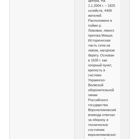
центра. На
1.1.2004 г. – 1825
хозяйств, 4409
жителей.
Расположено в
пойме р.
Ломовки, левого
притока Мокши.
Историческая
часть села на
левом, нагорном
берегу. Основан
в 1635 г. как
опорный пункт,
крепость в
системе
Украинско-
Волжской
оборонительной
линии
Российского
государства.
Верхнеломовский
воевода отвечал
за оборону и
техническое
состояние
верхнеломовского