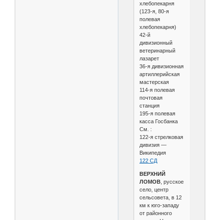
хлебопекарня
(123-я, 80-я
полевая
хлебопекарня)
42-й
дивизионный
ветеринарный
лазарет
36-я дивизионная
артиллерийская
мастерская
114-я полевая
почтовая
станция
195-я полевая
касса Госбанка
См. :
122-я стрелковая
дивизия —
Википедия
122 СД
ВЕРХНИЙ
ЛОМОВ
, русское
село, центр
сельсовета, в 12
км к юго-западу
от районного