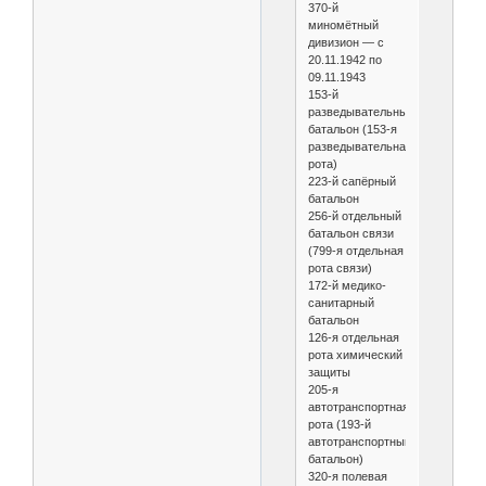
370-й
миномётный
дивизион — с
20.11.1942 по
09.11.1943
153-й
разведывательный
батальон (153-я
разведывательная
рота)
223-й сапёрный
батальон
256-й отдельный
батальон связи
(799-я отдельная
рота связи)
172-й медико-
санитарный
батальон
126-я отдельная
рота химический
защиты
205-я
автотранспортная
рота (193-й
автотранспортный
батальон)
320-я полевая