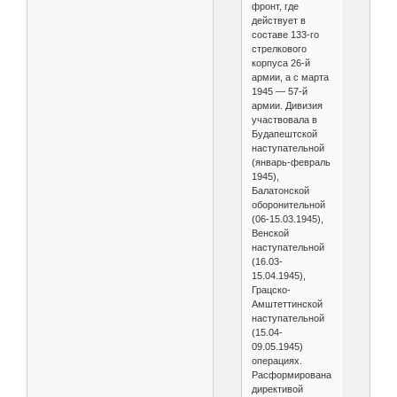
фронт, где
действует в
составе 133-го
стрелкового
корпуса 26-й
армии, а с марта
1945 — 57-й
армии. Дивизия
участвовала в
Будапештской
наступательной
(январь-февраль
1945),
Балатонской
оборонительной
(06-15.03.1945),
Венской
наступательной
(16.03-
15.04.1945),
Грацско-
Амштеттинской
наступательной
(15.04-
09.05.1945)
операциях.
Расформирована
директивой