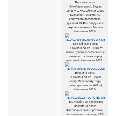
Вершина сопки
Юнгойванселькя. Вид на
долину р. Куолайоки и озеро
Куолаярви. Фрагменты
советского противогаза,
диска от ППШ и подсумка к
патронам винтовки Мосина.
Фото июль 2015г.
Южный скат сопки
Юнгойванселькя. Ящик от
ленты пулемёта "Максим" на
валунных склонах перед
вершиной. Фото июль 2015 г.
Вершина сопки
Юнгойванселькя. Вид на
сопку Масельянтунтури
(район дислокации 420сп).
Фото июль 2015г.
Памятный знак советским
воинам на сопке
Юнгойванселькя (Братская).
Установлен в сентябре 1983