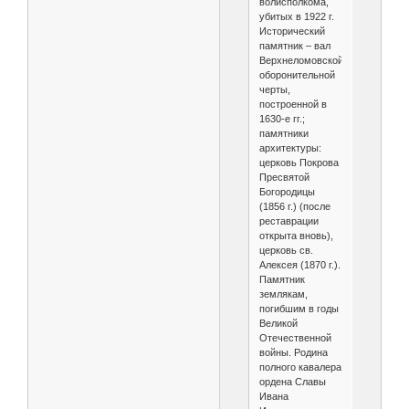
волисполкома,
убитых в 1922 г.
Исторический
памятник – вал
Верхнеломовской
оборонительной
черты,
построенной в
1630-е гг.;
памятники
архитектуры:
церковь Покрова
Пресвятой
Богородицы
(1856 г.) (после
реставрации
открыта вновь),
церковь св.
Алексея (1870 г.).
Памятник
землякам,
погибшим в годы
Великой
Отечественной
войны. Родина
полного кавалера
ордена Славы
Ивана