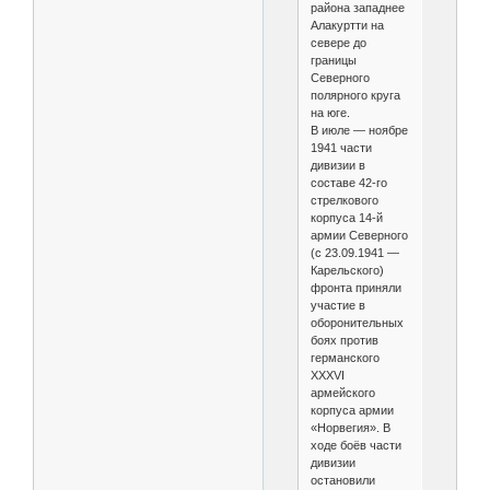
района западнее
Алакуртти на
севере до
границы
Северного
полярного круга
на юге.
В июле — ноябре
1941 части
дивизии в
составе 42-го
стрелкового
корпуса 14-й
армии Северного
(с 23.09.1941 —
Карельского)
фронта приняли
участие в
оборонительных
боях против
германского
XXXVI
армейского
корпуса армии
«Норвегия». В
ходе боёв части
дивизии
остановили