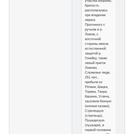
участка обороны.
Крепость
располагалась
при впадении
оврага
Прогонного с
ручьем в р.
Ломов, с
восточной
стороны имела
естественной
защитой р.
Гоняйку, также
левый приток
Ломова.
Служилые люди,
251 чел.,
прибыли из
Рязани, Шацка,
Торжка, Твери,
Кашина, Углича,
заселили Конную
(конные казаки),
Стрелецкую
(стрельцы),
Пушкарскую
(пушкари), в
первой половине