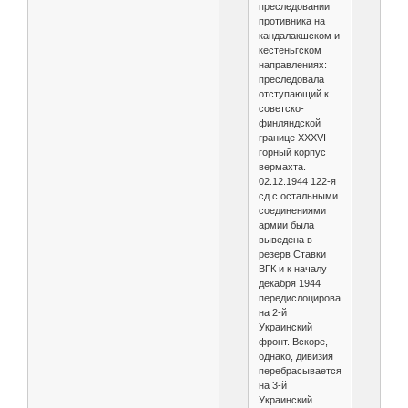
преследовании
противника на
кандалакшском и
кестеньгском
направлениях:
преследовала
отступающий к
советско-
финляндской
границе XXXVI
горный корпус
вермахта.
02.12.1944 122-я
сд с остальными
соединениями
армии была
выведена в
резерв Ставки
ВГК и к началу
декабря 1944
передислоцирована
на 2-й
Украинский
фронт. Вскоре,
однако, дивизия
перебрасывается
на 3-й
Украинский