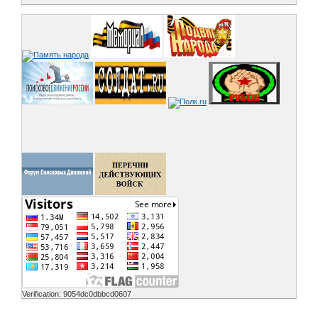
Verification: 9054dc0dbbcd0607