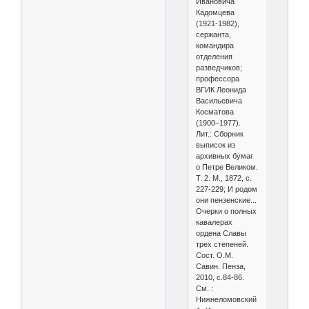
Ивановича
Кадомцева
(1921-1982),
сержанта,
командира
отделения
разведчиков;
профессора
ВГИК Леонида
Васильевича
Косматова
(1900–1977).
Лит.: Сборник
выписок из
архивных бумаг
о Петре Великом.
Т. 2. М., 1872, с.
227-229; И родом
они пензенские...
Очерки о полных
кавалерах
ордена Славы
трех степеней.
Сост. О.М.
Савин. Пенза,
2010, с.84-86.
См. :
Нижнеломовский