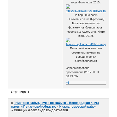
года. Фото июль 2015г.
На вершине сопки
Юнгойванселькя (Братская).
Большое количество
фрагментов боеприпасов,
советских касок, мин. Фото
июль 2015г.
Памятный знак павшим
советским воинам на
вершине сопки
Юнгойванселькя.
Отредактировано
простомария (2017-11-11
08:49:59)
+1
Страница:
1
»
"Никто не забыт, ничто не забыто". Всенародная Книга
памяти Пензенской области.
»
Нижнеломовский район
»
Синицин Александр Кондратьевич