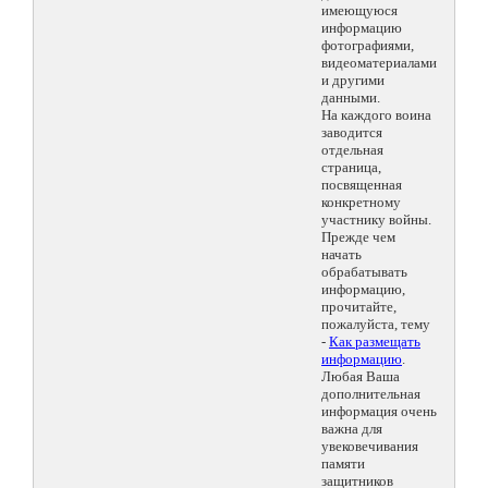
имеющуюся
информацию
фотографиями,
видеоматериалами
и другими
данными.
На каждого воина
заводится
отдельная
страница,
посвященная
конкретному
участнику войны.
Прежде чем
начать
обрабатывать
информацию,
прочитайте,
пожалуйста, тему
-
Как размещать
информацию
.
Любая Ваша
дополнительная
информация очень
важна для
увековечивания
памяти
защитников