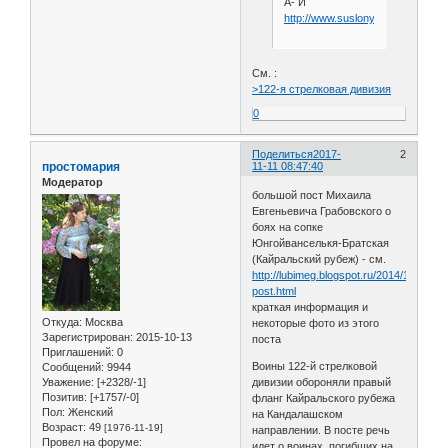
А- И
http://www.suslony.ru/Penzagebi
См. :
>122-я стрелковая дивизия
0
Поделиться
2017-
2
простомария
11-11 08:47:40
Модератор
большой пост Михаила
Евгеньевича Грабовского о
боях на сопке
Юнгойванселькя-Братская
(Кайральский рубеж) - см.
http://lubimeg.blogspot.ru/2014/12/blog-
post.html
краткая информация и
Откуда:
Москва
некоторые фото из этого
Зарегистрирован
: 2015-10-13
поста
Приглашений:
0
Воины 122-й стрелковой
Сообщений:
9944
Уважение:
[+2328/-1]
дивизии обороняли правый
Позитив:
[+1757/-0]
фланг Кайральского рубежа
Пол:
Женский
на Кандалашском
Возраст:
49
[1976-11-19]
направлении. В посте речь
Провел на форуме:
идет о воинах, погибших на