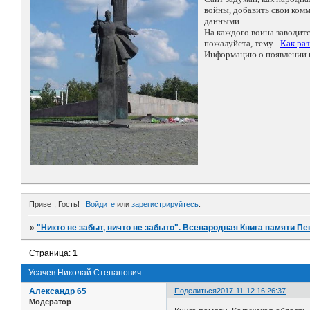
войны, добавить свои ко
данными.
На каждого воина заводит
пожалуйста, тему -
Как ра
Информацию о появлении н
Привет, Гость!
Войдите
или
зарегистрируйтесь
.
»
"Никто не забыт, ничто не забыто". Всенародная Книга памяти Пе
Страница:
1
Усачев Николай Степанович
Александр 65
Поделиться
2017-11-12 16:26:37
Модератор