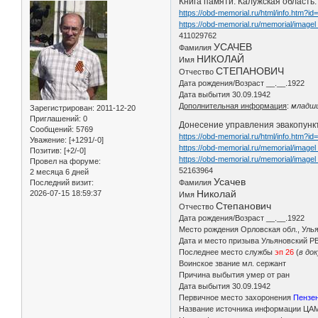
Книга памяти. Калужская область.
https://obd-memorial.ru/html/info.htm?i
https://obd-memorial.ru/memorial/image
411029762
УСАЧЕВ
Фамилия
НИКОЛАЙ
Имя
СТЕПАНОВИЧ
Отчество
Дата рождения/Возраст __.__.1922
Дата выбытия 30.09.1942
Дополнительная информация
:
младши
Зарегистрирован
: 2011-12-20
Приглашений:
0
Донесение управления эвакопункт
Сообщений:
5769
https://obd-memorial.ru/html/info.htm?i
Уважение:
[+1291/-0]
https://obd-memorial.ru/memorial/imag
Позитив:
[+2/-0]
https://obd-memorial.ru/memorial/imag
Провел на форуме:
52163964
2 месяца 6 дней
Усачев
Последний визит:
Фамилия
Николай
2026-07-15 18:59:37
Имя
Степанович
Отчество
Дата рождения/Возраст __.__.1922
Место рождения Орловская обл., Ульян
Дата и место призыва Ульяновский РВ
Последнее место службы
эп 26
(
в до
Воинское звание мл. сержант
Причина выбытия умер от ран
Дата выбытия 30.09.1942
Первичное место захоронения
Пензен
Название источника информации ЦА