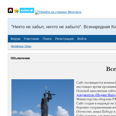
"Никто не забыт, ничто не забыто". Всенародная К
Форум
Участники
Поиск
Регистрация
Войти
Активные темы
Объявление
Все
Сайт посвящается воинам 
настоящее время проживаю
Основой наполнения сайта
документов «Подвиг Народ
Министерства обороны РФ
Сайт создан в надежде на
бережно сохраненными восп
Отечество, ковал Победу 
Сайт задуман, как народн