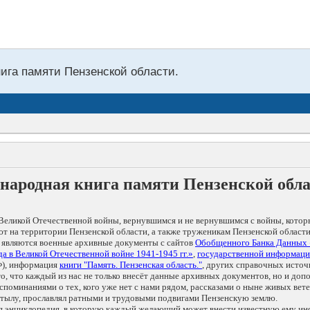
нига памяти Пензенской области.
народная книга памяти Пензенской обл
Великой Отечественной войны, вернувшимся и не вернувшимся с войны, котор
т на территории Пензенской области, а также труженикам Пензенской области
 являются военные архивные документы с сайтов
Обобщенного Банка Данных
а в Великой Отечественной войне 1941-1945 гг.»
,
государственной информаци
), информация
книги "Память. Пензенская область."
, других справочных источ
 то, что каждый из нас не только внесёт данные архивных документов, но и 
оминаниями о тех, кого уже нет с нами рядом, рассказами о ныне живых ветер
в тылу, прославлял ратными и трудовыми подвигами Пензенскую землю.
ая энциклопедия, в которую каждый желающий может внести известную ему и