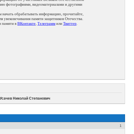
цию фотографиями, видеоматериалами и другими
ем начать обрабатывать информацию, прочитайте,
я увековечивания памяти защитников Отечества.
и памяти в
ВКонтакте
,
Телеграмм
или
Твиттер
.
Усачев Николай Степанович
1