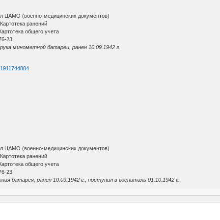
ал ЦАМО (военно-медицинских документов)
Картотека ранений
артотека общего учета
76-23
ука минометной батареи, ранен 10.09.1942 г.
d=1911744804
ал ЦАМО (военно-медицинских документов)
Картотека ранений
артотека общего учета
76-23
я батарея, ранен 10.09.1942 г., поступил в госпиталь 01.10.1942 г.