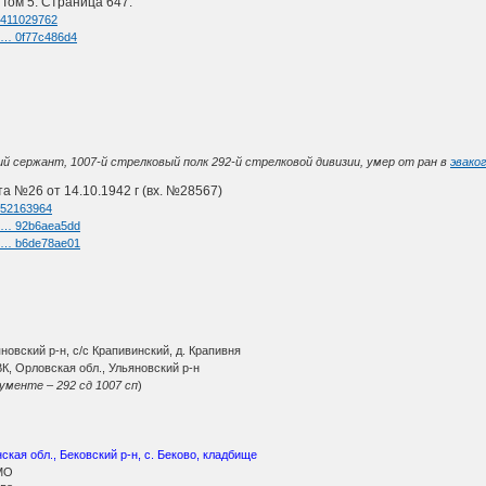
 Том 5. Страница 647.
d=411029762
l … 0f77c486d4
й сержант, 1007-й стрелковый полк 292-й стрелковой дивизии, умер от ран в
эвако
а №26 от 14.10.1942 г (вх. №28567)
d=52163964
el … 92b6aea5dd
el … b6de78ae01
овский р-н, с/с Крапивинский, д. Крапивня
К, Орловская обл., Ульяновский р-н
кументе – 292 сд 1007 сп
)
ская обл., Бековский р-н, с. Беково, кладбище
МО