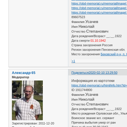
https://obd-memorial.ru/memorial/imag
https://obd-memorial.ru/memorial/image
https://obd-memorial.ru/memorial/imag
89607523
Усачев
Фамилия
Николай
Имя
Степанович
Отчество
Дата рождения/Возраст __.__.1922
Дата смерти
01.10.1942
Страна захоронения Россия
Регион захоронения Пензенская обл.
Место захоронения
Бековский р-н, п.
+1
Александр 65
Поделиться
2020-02-10 13:29:50
Модератор
Информация из картотеки
https://obd-memorial.ru/html/info.htm?i
ID 1911744800
Усачев
Фамилия
Николай
Имя
Степанович
Отчество
Дата рождения/Возраст __.__.1922
Место рождения Орловская обл., Улья
Воинское звание мл. сержант
Причина выбытия умер от ран
Зарегистрирован
: 2011-12-20