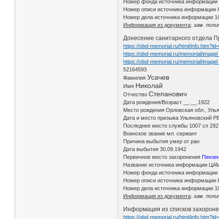
Номер фонда источника информации
Номер описи источника информации 
Номер дела источника информации 1
Информация из документа
:
зам. поли
Донесение санитарного отдела При
https://obd-memorial.ru/html/info.htm?i
https://obd-memorial.ru/memorial/imag
https://obd-memorial.ru/memorial/image
52164593
Усачев
Фамилия
Николай
Имя
Степанович
Отчество
Дата рождения/Возраст __.__.1922
Место рождения Орловская обл., Улья
Дата и место призыва Ульяновский РВ
Последнее место службы 1007 сп 292
Воинское звание мл. сержант
Причина выбытия умер от ран
Дата выбытия 30.09.1942
Первичное место захоронения
Пензен
Название источника информации ЦА
Номер фонда источника информации
Номер описи источника информации 
Номер дела источника информации 1
Информация из документа
:
зам. поли
Информация из списков захоронен
https://obd-memorial.ru/html/info.htm?i