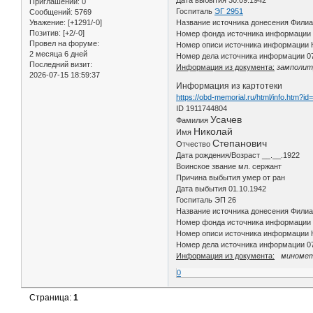
Дата выбытия 30.09.1942
Приглашений:
0
Госпиталь
ЭГ 2951
Сообщений:
5769
Уважение:
[+1291/-0]
Название источника донесения Фили
Позитив:
[+2/-0]
Номер фонда источника информации 
Провел на форуме:
Номер описи источника информации К
2 месяца 6 дней
Номер дела источника информации 0
Последний визит:
Информация из документа:
замполитр
2026-07-15 18:59:37
Информация из картотеки
https://obd-memorial.ru/html/info.htm?i
ID 1911744804
Усачев
Фамилия
Николай
Имя
Степанович
Отчество
Дата рождения/Возраст __.__.1922
Воинское звание мл. сержант
Причина выбытия умер от ран
Дата выбытия 01.10.1942
Госпиталь ЭП 26
Название источника донесения Фили
Номер фонда источника информации 
Номер описи источника информации К
Номер дела источника информации 0
Информация из документа:
минометна
0
Страница:
1