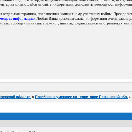
мментарии к имеющейся на сайте информации, дополнить имеющуюся информа
ся отдельная страница, посвященная конкретному участнику войны. Прежде ч
змещать информацию
. Любая Ваша дополнительная информация очень важна дл
овых сообщений на сайте можно узнавать, подписавшись на страничках книг
нзенской области.
»
Погибшие и умершие на территории Пензенской обл.
»