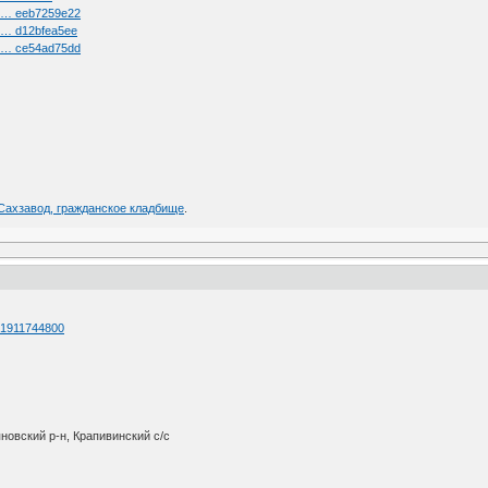
el … eeb7259e22
l … d12bfea5ee
el … ce54ad75dd
 Сахзавод, гражданское кладбище
.
d=1911744800
новский р-н, Крапивинский с/с