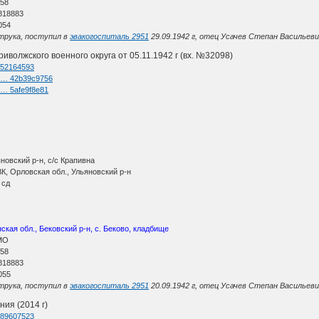
 58
818883
054
трука, поступил в
эвакогоспиталь 2951
29.09.1942 г, отец Усачев Степан Васильеви
волжского военного округа от 05.11.1942 г (вх. №32098)
d=52164593
el … 42b39c9756
l … 5afe9f8e81
новский р-н, с/с Крапивна
К, Орловская обл., Ульяновский р-н
 сд
ская обл., Бековский р-н, с. Беково, кладбище
МО
 58
818883
055
трука, поступил в
эвакогоспиталь 2951
20.09.1942 г, отец Усачев Степан Васильеви
ия (2014 г)
d=89607523