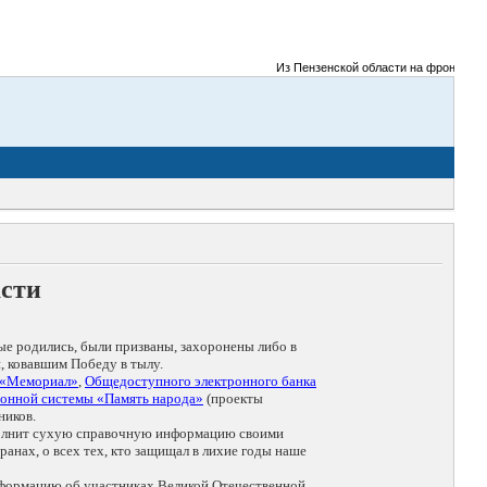
Из Пензенской области на фронты Велик
асти
ые родились, были призваны, захоронены либо в
, ковавшим Победу в тылу.
 «Мемориал»
,
Общедоступного электронного банка
онной системы «Память народа»
(проекты
ников.
дополнит сухую справочную информацию своими
анах, о всех тех, кто защищал в лихие годы наше
нформацию об участниках Великой Отечественной