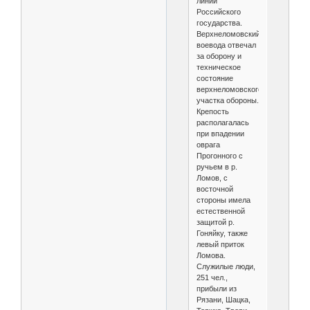
линии
Российского
государства.
Верхнеломовский
воевода отвечал
за оборону и
техническое
состояние
верхнеломовского
участка обороны.
Крепость
располагалась
при впадении
оврага
Прогонного с
ручьем в р.
Ломов, с
восточной
стороны имела
естественной
защитой р.
Гоняйку, также
левый приток
Ломова.
Служилые люди,
251 чел.,
прибыли из
Рязани, Шацка,