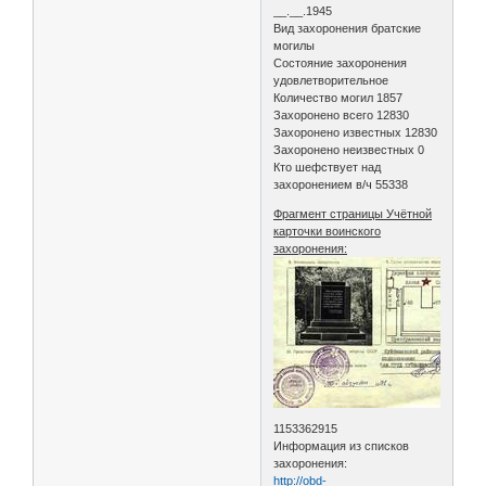
__.__.1945
Вид захоронения братские
могилы
Состояние захоронения
удовлетворительное
Количество могил 1857
Захоронено всего 12830
Захоронено известных 12830
Захоронено неизвестных 0
Кто шефствует над
захоронением в/ч 55338
Фрагмент страницы Учётной
карточки воинского
захоронения:
1153362915
Информация из списков
захоронения:
http://obd-