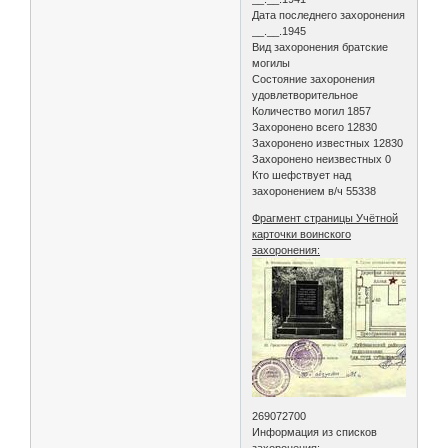
Дата последнего захоронения
__.__.1945
Вид захоронения братские
могилы
Состояние захоронения
удовлетворительное
Количество могил 1857
Захоронено всего 12830
Захоронено известных 12830
Захоронено неизвестных 0
Кто шефствует над
захоронением в/ч 55338
Фрагмент страницы Учётной
карточки воинского
захоронения:
269072700
Информация из списков
захоронения: