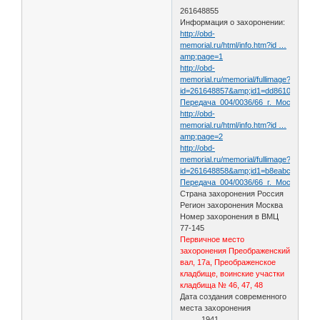
261648855
Информация о захоронении:
http://obd-
memorial.ru/html/info.htm?id …
amp;page=1
http://obd-
memorial.ru/memorial/fullimage?
id=261648857&amp;id1=dd8610c3eb83
Передача_004/0036/66_г._Москва/00
http://obd-
memorial.ru/html/info.htm?id …
amp;page=2
http://obd-
memorial.ru/memorial/fullimage?
id=261648858&amp;id1=b8eabc669868
Передача_004/0036/66_г._Москва/00
Страна захоронения Россия
Регион захоронения Москва
Номер захоронения в ВМЦ
77-145
Первичное место
захоронения Преображенский
вал, 17а, Преображенское
кладбище, воинские участки
кладбища № 46, 47, 48
Дата создания современного
места захоронения
__.__.1941