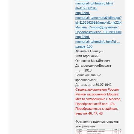
memorial.ru/html/info.htm?
id=1153362915
http://obd-
memorial.ru/memorial/fullimage?
id=1153362892&amp;id1=fa22b028244fa
Москва_Списки/Документы/
Преображенское_10619/00000141.jpg
http://obd-
memorial.ru/html/info.htm?id …
p;page=156
Фамилия Синицин
Имя Афанасий
Отчество Михайлович
Дата рождения/Возраст
__.__.1913
Воинское звание
красноармеец
Дата смерти 30.07.1942
Страна захоронения Россия
Регион захоронения Москва
Место захоронения г. Москва,
Преображенский вал, 17а,
Преображенское кладбище,
участок 46, 47, 48
Фрагмент страницы списков
захоронения: