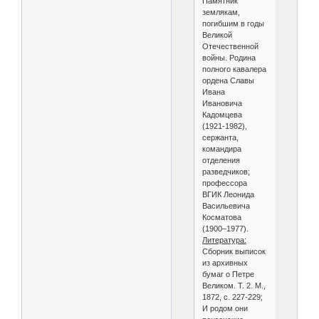
Памятник
землякам,
погибшим в годы
Великой
Отечественной
войны. Родина
полного кавалера
ордена Славы
Ивана
Ивановича
Кадомцева
(1921-1982),
сержанта,
командира
отделения
разведчиков;
профессора
ВГИК Леонида
Васильевича
Косматова
(1900–1977).
Литература:
Сборник выписок
из архивных
бумаг о Петре
Великом. Т. 2. М.,
1872, с. 227-229;
И родом они