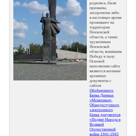
родились, были
призваны,
захоронены либо
в настоящее время
проживают на
территории
Пензенской
области, а также
труженикам
Пензенской
области, ковавшим
Победу в тылу.
Основой
наполнения сайта
являются военные
архивные
документы с
сайтов
Обобщенного
Банка Данных
«Мемориал»
,
Общедоступного
электронного
банка документов
«Подвиг Народа в
Великой
Отечественной
войне 1941-1945