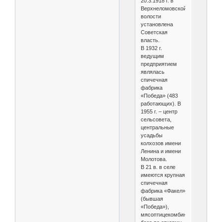
20.3.1918 г. в
Верхнеломовской
волости
установлена
Советская
власть.
В 1932 г.
ведущим
предприятием
являлась
спичечная
фабрика
«Победа» (483
работающих). В
1955 г. – центр
сельсовета,
центральные
усадьбы
колхозов имени
Ленина и имени
Молотова.
В 21 в. в селе
имеются крупная
спичечная
фабрика «Факел»
(бывшая
«Победа»),
мясоптицекомбинат,