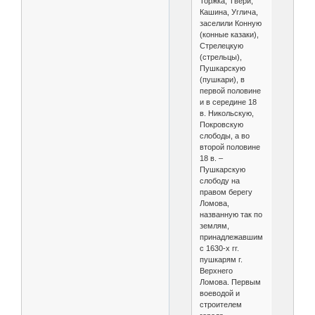
Торжка, Твери,
Кашина, Углича,
заселили Конную
(конные казаки),
Стрелецкую
(стрельцы),
Пушкарскую
(пушкари), в
первой половине
и в середине 18
в. Никольскую,
Покровскую
слободы, а во
второй половине
18 в. –
Пушкарскую
слободу на
правом берегу
Ломова,
названную так по
землям,
принадлежавшим
с 1630-х гг.
пушкарям г.
Верхнего
Ломова. Первым
воеводой и
строителем