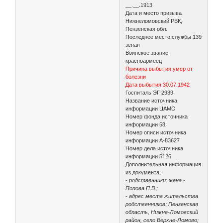
__.__.1913
Дата и место призыва
Нижнеломовский РВК,
Пензенская обл.
Последнее место службы 139
зенап
Воинское звание
красноармеец
Причина выбытия умер от
болезни
Дата выбытия 30.07.1942
Госпиталь ЭГ 2939
Название источника
информации ЦАМО
Номер фонда источника
информации 58
Номер описи источника
информации А-83627
Номер дела источника
информации 5126
Дополнительная информация
из документа:
- родственники: жена -
Попова П.В.;
- адрес места жительства
родственников: Пензенская
область, Нижне-Ломовский
район, село Верхне-Ломово;