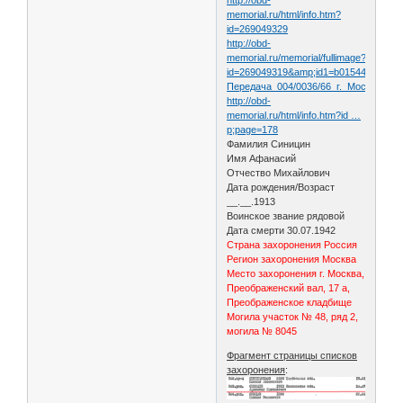
memorial.ru/html/info.htm?
id=269049329
http://obd-
memorial.ru/memorial/fullimage?
id=269049319&amp;id1=b01544bb252b3
Передача_004/0036/66_г._Москва/00
http://obd-
memorial.ru/html/info.htm?id …
p;page=178
Фамилия Синицин
Имя Афанасий
Отчество Михайлович
Дата рождения/Возраст
__.__.1913
Воинское звание рядовой
Дата смерти 30.07.1942
Страна захоронения Россия
Регион захоронения Москва
Место захоронения г. Москва,
Преображенский вал, 17 а,
Преображенское кладбище
Могила участок № 48, ряд 2,
могила № 8045
Фрагмент страницы списков
захоронения
: