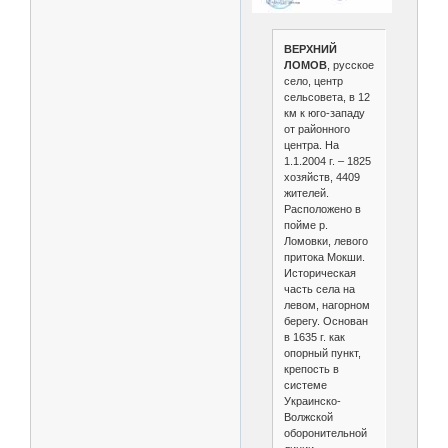
ВЕРХНИЙ
ЛОМОВ
, русское
село, центр
сельсовета, в 12
км к юго-западу
от районного
центра. На
1.1.2004 г. – 1825
хозяйств, 4409
жителей.
Расположено в
пойме р.
Ломовки, левого
притока Мокши.
Историческая
часть села на
левом, нагорном
берегу. Основан
в 1635 г. как
опорный пункт,
крепость в
системе
Украинско-
Волжской
оборонительной