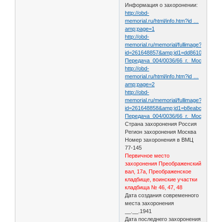
Информация о захоронении:
http://obd-
memorial.ru/html/info.htm?id …
amp;page=1
http://obd-
memorial.ru/memorial/fullimage?
id=261648857&amp;id1=dd8610c3eb83
Передача_004/0036/66_г._Москва/00
http://obd-
memorial.ru/html/info.htm?id …
amp;page=2
http://obd-
memorial.ru/memorial/fullimage?
id=261648858&amp;id1=b8eabc669868
Передача_004/0036/66_г._Москва/00
Страна захоронения Россия
Регион захоронения Москва
Номер захоронения в ВМЦ
77-145
Первичное место
захоронения Преображенский
вал, 17а, Преображенское
кладбище, воинские участки
кладбища № 46, 47, 48
Дата создания современного
места захоронения
__.__.1941
Дата последнего захоронения