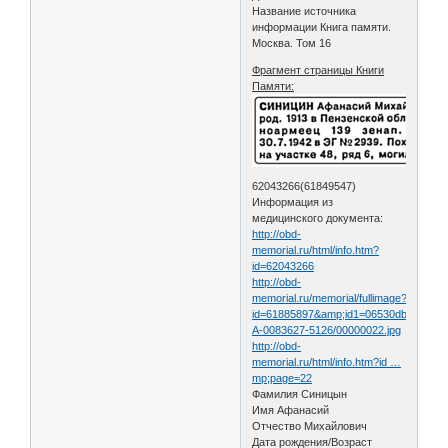
Название источника
информации Книга памяти.
Москва. Том 16
Фрагмент страницы Книги
Памяти:
62043266(61849547)
Информация из
медицинского документа:
http://obd-
memorial.ru/html/info.htm?
id=62043266
http://obd-
memorial.ru/memorial/fullimage?
id=61885897&amp;id1=06530db11c4d7c
А-0083627-5126/00000022.jpg
http://obd-
memorial.ru/html/info.htm?id …
mp;page=22
Фамилия Синицын
Имя Афанасий
Отчество Михайлович
Дата рождения/Возраст