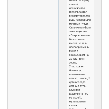
база по откорму
свиней,
лесничество
(производство
пиломатериалов
и др. товаров для
местных нужд).
Сельскохозяйственное
товарищество
«Покровское» на
базе колхоза
имени Ленина.
Хлебоприемный
пункт с
хранилищем на
10 тыс. тонн
зерна.
Участковая
больница,
поликлиника,
аптека, школы, 3
детских сада,
дом культуры,
клуб при
фабрике (в нем
ее музей),
музыкальная
школа,