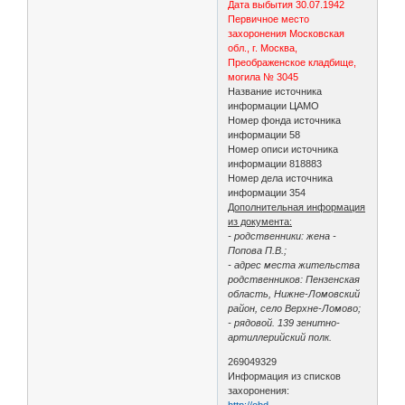
Дата выбытия 30.07.1942
Первичное место
захоронения Московская
обл., г. Москва,
Преображенское кладбище,
могила № 3045
Название источника
информации ЦАМО
Номер фонда источника
информации 58
Номер описи источника
информации 818883
Номер дела источника
информации 354
Дополнительная информация
из документа:
- родственники: жена -
Попова П.В.;
- адрес места жительства
родственников: Пензенская
область, Нижне-Ломовский
район, село Верхне-Ломово;
- рядовой. 139 зенитно-
артиллерийский полк.
269049329
Информация из списков
захоронения:
http://obd-