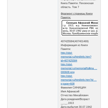
Книга Памяти. Пензенская
область. Том 7
Фрагмент страницы Книги
Памяти:
407425584(407401469)
Информация из Книги
Памяти:
http://obd-
memorial.ru/html/info.htm?
id=407425584
http://obd-
memorial.ru/memorial/fullima …
000608.png
http://obd-
memorial.ru/html/info.htm?id …
p;page=608
Фамилия СИНИЦИН
Имя Афанасий
Отчество Михайлович
Дата рождения/Возраст
__.__.1913
Дата выбытия 30.07.1942