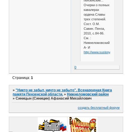
пензенские...
Очерки о полных
кавалерах
ордена Славы
трех степеней.
Сост. О.М.
Савин. Пенза,
2010, с.84-86.
См. :
Нижнеломовский
А- И
http://www.suslony.ru/Penzagebi
0
Страница:
1
»
"Никто не забыт, ничто не забыто". Всенародная Книга
памяти Пензенской области.
»
Нижнеломовский район
»
Синицын (Синицин) Афанасий Михайлович
создать бесплатный форум