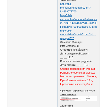
http://obd-
memorial.ru/html/info.htm?
id=269072700
http://obd-
memorial.ru/memorial/fullimage?
id=269072686&amp;id1=068443325b87
Передача_004/0036/66_г._Москва/00
http://obd-
memorial.ru/html/info.htm?id …
p;page=787
Фамилия Синицин
Имя Афанасий
Отчество Михайлович
Дата рождения/Возраст
__.__.1913
Воинское звание рядовой
Дата смерти __.__.1942
Страна захоронения Россия
Регион захоронения Москва
Место захоронения г. Москва,
Преображенский вал, 17 а,
Преображенское кладбище
Фрагмент страницы списков
захоронения:
261648855