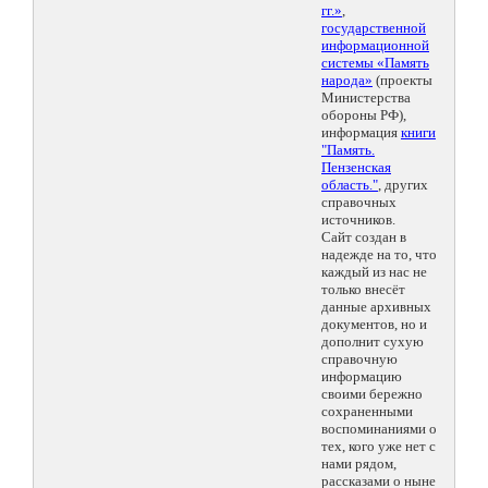
гг.»
,
государственной
информационной
системы «Память
народа»
(проекты
Министерства
обороны РФ),
информация
книги
"Память.
Пензенская
область."
, других
справочных
источников.
Сайт создан в
надежде на то, что
каждый из нас не
только внесёт
данные архивных
документов, но и
дополнит сухую
справочную
информацию
своими бережно
сохраненными
воспоминаниями о
тех, кого уже нет с
нами рядом,
рассказами о ныне