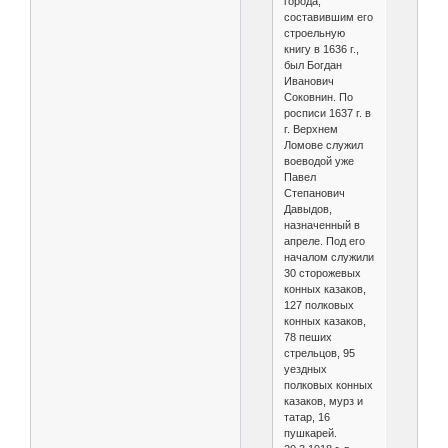
города,
составившим его
строельную
книгу в 1636 г.,
был Богдан
Иванович
Соковнин. По
росписи 1637 г. в
г. Верхнем
Ломове служил
воеводой уже
Павел
Степанович
Давыдов,
назначенный в
апреле. Под его
началом служили
30 сторожевых
конных казаков,
127 полковых
конных казаков,
78 пеших
стрельцов, 95
уездных
полковых конных
казаков, мурз и
татар, 16
пушкарей.