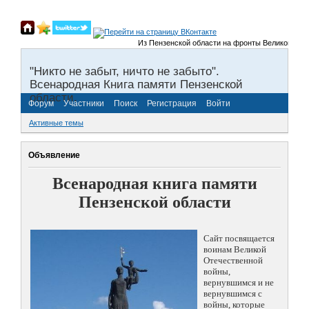
Из Пензенской области на фронты Великой Отечестве
"Никто не забыт, ничто не забыто".
Всенародная Книга памяти Пензенской
области.
Форум
Участники
Поиск
Регистрация
Войти
Активные темы
Объявление
Всенародная книга памяти
Пензенской области
Сайт посвящается
воинам Великой
Отечественной
войны,
вернувшимся и не
вернувшимся с
войны, которые