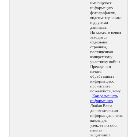
имеющуюся
информацию
фотографиями,
видеоматериалами
и другими
данными.
На каждого воина
заводится
отдельная
страница,
посвященная
конкретному
участнику войны.
Прежде чем
начать
обрабатывать
информацию,
прочитайте,
пожалуйста, тему
-
Как размещать
информацию
.
Любая Ваша
дополнительная
информация очень
важна для
увековечивания
памяти
защитников