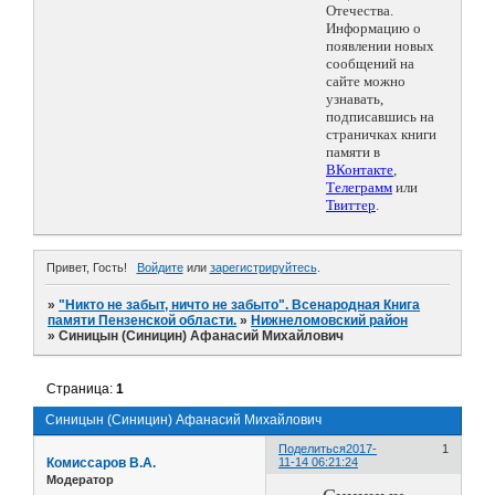
Отечества.
Информацию о
появлении новых
сообщений на
сайте можно
узнавать,
подписавшись на
страничках книги
памяти в
ВКонтакте
,
Телеграмм
или
Твиттер
.
Привет, Гость!
Войдите
или
зарегистрируйтесь
.
»
"Никто не забыт, ничто не забыто". Всенародная Книга
памяти Пензенской области.
»
Нижнеломовский район
»
Синицын (Синицин) Афанасий Михайлович
Страница:
1
Синицын (Синицин) Афанасий Михайлович
Поделиться
2017-
1
Комиссаров В.А.
11-14 06:21:24
Модератор
Синицын