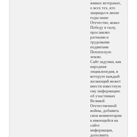
живых ветеранах,
о всех тех, кто
защищал в лихие
годы наше
Отечество, ковал
Победу в тылу,
прославлял
ратными и
трудовыми
подвигами
Пензенскую
землю.
Сайт задуман, как
народная
энциклопедия, в
которую каждый
желающий может
внести известную
ему информацию
об участниках
Великой
Отечественной
войны, добавить
свои комментарии
к имеющейся на
сайте
информации,
дополнить