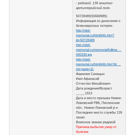
- рядовой. 139 зенитно-
артиллерийский полк.
50728489(50668985)
Информация из донесения о
безвозвратных потерях:
http://obd-
memorial.ru/html/info.htm?
id=50728489
http://obd-
memorial.ru/memorial/fullima …
000330.jpg
http://obd-
memorial.ru/html/info.htm?id …
mp;page=11
Фамилия Синицын
Имя Афанасий
Отчество Михайлович
Дата рождения/Возраст
__.__.1913
Дата и место призыва Нижне-
Ломовский РВК, Пензенская
обл., Нижне-Ломовский р-н
Последнее место службы 139
зенап
Воинское звание рядовой
Причина выбытия умер от
болезни