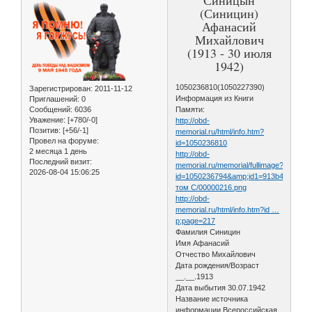
(Синицин)
Афанасий
Михайлович
(1913 - 30 июля
1942)
1050236810(1050227390)
Зарегистрирован
: 2011-11-12
Информация из Книги
Приглашений:
0
Сообщений:
6036
Памяти:
Уважение:
[+780/-0]
http://obd-
Позитив:
[+56/-1]
memorial.ru/html/info.htm?
Провел на форуме:
id=1050236810
2 месяца 1 день
http://obd-
Последний визит:
memorial.ru/memorial/fullimage?
2026-08-04 15:06:25
id=1050236794&amp;id1=913b444ba72
том С/00000216.png
http://obd-
memorial.ru/html/info.htm?id …
p;page=217
Фамилия Синицин
Имя Афанасий
Отчество Михайлович
Дата рождения/Возраст
__.__.1913
Дата выбытия 30.07.1942
Название источника
информации Всероссийская