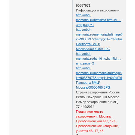
90387971
Информация о захоронении:
http://obd-
memorial.ru/html/info.htm?id …
amp;page=1
http://obd-
memorial.ru/memorial/fullimage?
id=90387972&amp;id1=7d9f6b4a84f4449
Паспорта ВМЦ/
Москва/00000459.JPG
http://obd-
memorial.ru/html/info.htm?id …
amp;page=2
http://obd-
memorial.ru/memorial/fullimage?
id=90387973&amp;id1=6b0fd7d2d2d596
Паспорта ВМЦ/
Москва/00000460.JPG
Страна захоронения Россия
Регион захоронения Москва
Номер захоронения в ВМЦ
77-449/2014
Первичное место
захоронения г. Москва,
Преображенский вал, 17а,
Преображенское кладбище,
участок 46, 47, 48