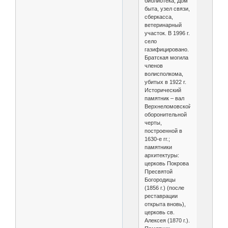
библиотека, Дом
быта, узел связи,
сберкасса,
ветеринарный
участок. В 1996 г.
село
газифицировано.
Братская могила
членов
волисполкома,
убитых в 1922 г.
Исторический
памятник – вал
Верхнеломовской
оборонительной
черты,
построенной в
1630-е гг.;
памятники
архитектуры:
церковь Покрова
Пресвятой
Богородицы
(1856 г.) (после
реставрации
открыта вновь),
церковь св.
Алексея (1870 г.).