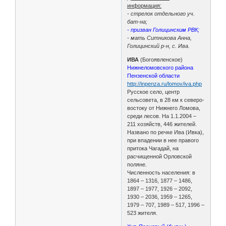
информация:
- стрелок отдельного уч.
бат-на;
- призван Голицинским РВК;
- мать Ситникова Анна,
Голицинский р-н, с. Ива.
ИВА
(Богоявленское)
Нижнеломовского района
Пензенской области
http://inpenza.ru/lomov/iva.php
Русское село, центр
сельсовета, в 28 км к северо-
востоку от Нижнего Ломова,
среди лесов. На 1.1.2004 –
211 хозяйств, 446 жителей.
Названо по речке Ива (Ивка),
при впадении в нее правого
притока Чагадай, на
расчищенной Орловской
поляне.
Численность населения: в
1864 – 1316, 1877 – 1486,
1897 – 1977, 1926 – 2092,
1930 – 2036, 1959 – 1265,
1979 – 707, 1989 – 517, 1996 –
523 жителя.