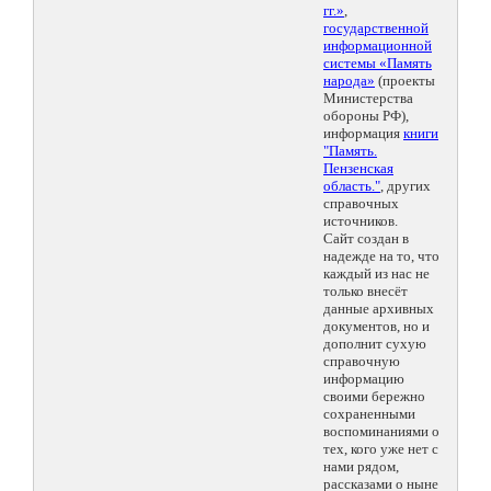
гг.»
,
государственной
информационной
системы «Память
народа»
(проекты
Министерства
обороны РФ),
информация
книги
"Память.
Пензенская
область."
, других
справочных
источников.
Сайт создан в
надежде на то, что
каждый из нас не
только внесёт
данные архивных
документов, но и
дополнит сухую
справочную
информацию
своими бережно
сохраненными
воспоминаниями о
тех, кого уже нет с
нами рядом,
рассказами о ныне