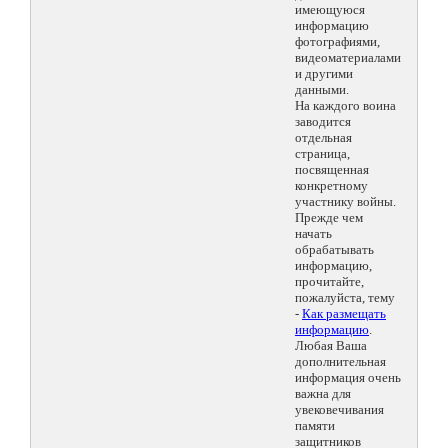
имеющуюся
информацию
фотографиями,
видеоматериалами
и другими
данными.
На каждого воина
заводится
отдельная
страница,
посвященная
конкретному
участнику войны.
Прежде чем
начать
обрабатывать
информацию,
прочитайте,
пожалуйста, тему
-
Как размещать
информацию
.
Любая Ваша
дополнительная
информация очень
важна для
увековечивания
памяти
защитников