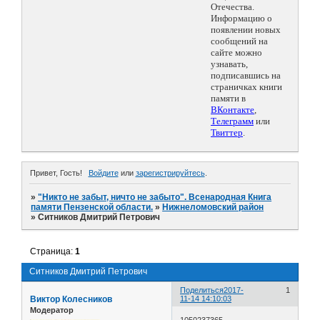
Отечества.
Информацию о
появлении новых
сообщений на
сайте можно
узнавать,
подписавшись на
страничках книги
памяти в
ВКонтакте
,
Телеграмм
или
Твиттер
.
Привет, Гость!
Войдите
или
зарегистрируйтесь
.
»
"Никто не забыт, ничто не забыто". Всенародная Книга
памяти Пензенской области.
»
Нижнеломовский район
»
Ситников Дмитрий Петрович
Страница:
1
Ситников Дмитрий Петрович
Поделиться
2017-
1
Виктор Колесников
11-14 14:10:03
Модератор
1050237365