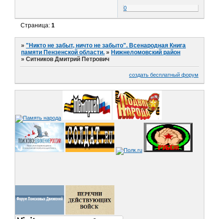
0
Страница:
1
»
"Никто не забыт, ничто не забыто". Всенародная Книга
памяти Пензенской области.
»
Нижнеломовский район
»
Ситников Дмитрий Петрович
создать бесплатный форум