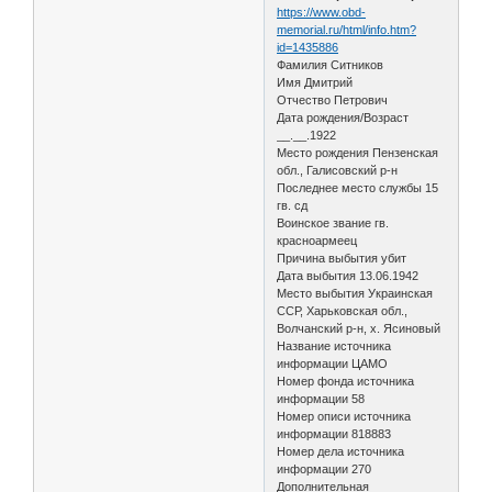
https://www.obd-
memorial.ru/html/info.htm?
id=1435886
Фамилия Ситников
Имя Дмитрий
Отчество Петрович
Дата рождения/Возраст
__.__.1922
Место рождения Пензенская
обл., Галисовский р-н
Последнее место службы 15
гв. сд
Воинское звание гв.
красноармеец
Причина выбытия убит
Дата выбытия 13.06.1942
Место выбытия Украинская
ССР, Харьковская обл.,
Волчанский р-н, х. Ясиновый
Название источника
информации ЦАМО
Номер фонда источника
информации 58
Номер описи источника
информации 818883
Номер дела источника
информации 270
Дополнительная