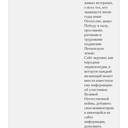
живых ветеранах,
о всех тех, кто
защищал в лихие
годы наше
Отечество, ковал
Победу в тылу,
прославлял
ратными и
трудовыми
подвигами
Пензенскую
землю.
Сайт задуман, как
народная
энциклопедия, в
которую каждый
желающий может
внести известную
ему информацию
об участниках
Великой
Отечественной
войны, добавить
свои комментарии
к имеющейся на
сайте
информации,
дополнить