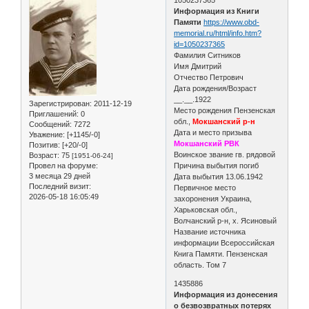
Информация из Книги
Памяти
https://www.obd-
memorial.ru/html/info.htm?
id=1050237365
Фамилия Ситников
Имя Дмитрий
Отчество Петрович
Дата рождения/Возраст
__.__.1922
Зарегистрирован
: 2011-12-19
Место рождения Пензенская
Приглашений:
0
обл.,
Мокшанский р-н
Сообщений:
7272
Дата и место призыва
Уважение:
[+1145/-0]
Мокшанский РВК
Позитив:
[+20/-0]
Воинское звание гв. рядовой
Возраст:
75
[1951-06-24]
Провел на форуме:
Причина выбытия погиб
3 месяца 29 дней
Дата выбытия 13.06.1942
Последний визит:
Первичное место
2026-05-18 16:05:49
захоронения Украина,
Харьковская обл.,
Волчанский р-н, х. Ясиновый
Название источника
информации Всероссийская
Книга Памяти. Пензенская
область. Том 7
1435886
Информация из донесения
о безвозвратных потерях