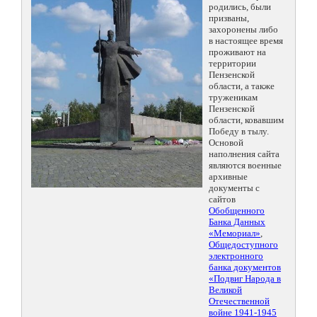
родились, были
призваны,
захоронены либо
в настоящее время
проживают на
территории
Пензенской
области, а также
труженикам
Пензенской
области, ковавшим
Победу в тылу.
Основой
наполнения сайта
являются военные
архивные
документы с
сайтов
Обобщенного
Банка Данных
«Мемориал»
,
Общедоступного
электронного
банка документов
«Подвиг Народа в
Великой
Отечественной
войне 1941-1945