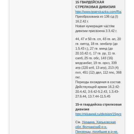
15 ГВАРДЕЙСКАЯ
СТРЕЛКОВАЯ ДИВИЗИЯ
http://www.teatrskazka.com/Raznoe/Pe
Преобразована из 136 сд (I)
16.2.42 г.
Новая нумерация частям
дивизии присвоена 3.3.42 г.
44, 47 и 50 гв. сп, 43 гв. ап, 20
гв. оиптд, 18 гв. зенбатр (до
1.5.43 г.), 27 гв. минд (до
20.10.42 г), 17 гв. рр, 11 гв.
сапб, 25 гв. обс, 143 (16)
медсанбат, 19 гв. орхз, 339
атр (220 атб, 13 атр), 213 (4)
пхп, 451 (12) двл, 112 ппс, 368
пкг.
Периоды вхождения в состав
Действующей армии 16.2.42-
20.4.42, 3.6.42-5.2.43, 1.3.43-
27.6.44, 13.7.44-11.5.45
15-я гвардейска стрелковая
дивизия
http://rkkawwii.ru/division/15gvsdf1
См.
Украина. Харьковская
обл. Волчанский р-н.
Пензенцы, погибшие в р-не.