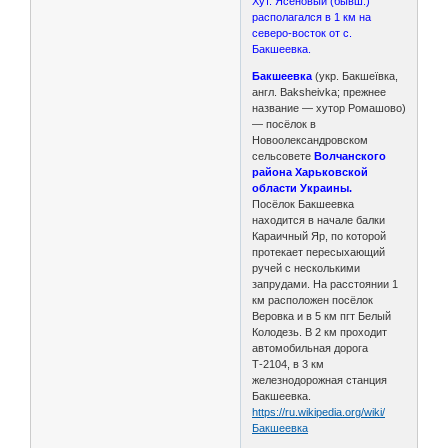
Хут. Ясеновый (бывш.)
располагался в 1 км на
северо-восток от с.
Бакшеевка.
Бакшеевка
(укр. Бакшеївка,
англ. Baksheivka; прежнее
название — хутор Ромашово)
— посёлок в
Новоолександровском
сельсовете
Волчанского
района Харьковской
области Украины.
Посёлок Бакшеевка
находится в начале балки
Караичный Яр, по которой
протекает пересыхающий
ручей с несколькими
запрудами. На расстоянии 1
км расположен посёлок
Веровка и в 5 км пгт Белый
Колодезь. В 2 км проходит
автомобильная дорога
Т-2104, в 3 км
железнодорожная станция
Бакшеевка.
https://ru.wikipedia.org/wiki/
Бакшеевка