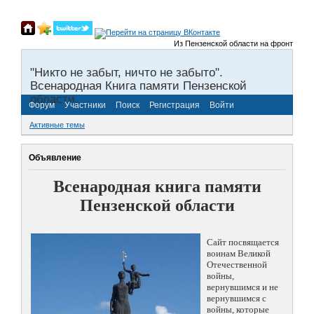
Из Пензенской области на фронты Велико
"Никто не забыт, ничто не забыто".
Всенародная Книга памяти Пензенской
области.
Форум
Участники
Поиск
Регистрация
Войти
Активные темы
Объявление
Всенародная книга памяти
Пензенской области
Сайт посвящается
воинам Великой
Отечественной
войны,
вернувшимся и не
вернувшимся с
войны, которые