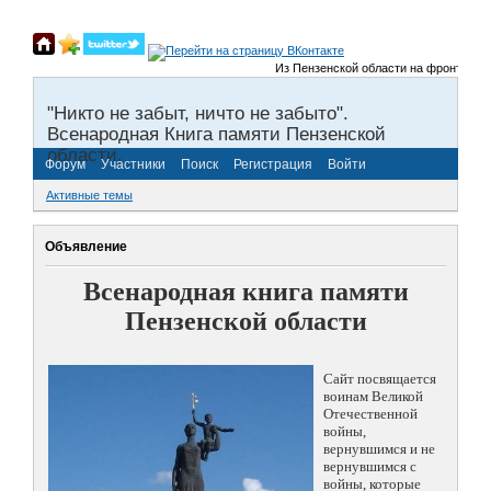
Из Пензенской области на фронты Велико
"Никто не забыт, ничто не забыто".
Всенародная Книга памяти Пензенской
области.
Форум
Участники
Поиск
Регистрация
Войти
Активные темы
Объявление
Всенародная книга памяти
Пензенской области
Сайт посвящается
воинам Великой
Отечественной
войны,
вернувшимся и не
вернувшимся с
войны, которые