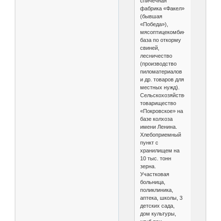
спичечная
фабрика «Факел»
(бывшая
«Победа»),
мясоптицекомбинат,
база по откорму
свиней,
лесничество
(производство
пиломатериалов
и др. товаров для
местных нужд).
Сельскохозяйственное
товарищество
«Покровское» на
базе колхоза
имени Ленина.
Хлебоприемный
пункт с
хранилищем на
10 тыс. тонн
зерна.
Участковая
больница,
поликлиника,
аптека, школы, 3
детских сада,
дом культуры,