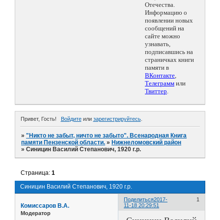
Отечества.
Информацию о
появлении новых
сообщений на
сайте можно
узнавать,
подписавшись на
страничках книги
памяти в
ВКонтакте
,
Телеграмм
или
Твиттер
.
Привет, Гость!
Войдите
или
зарегистрируйтесь
.
»
"Никто не забыт, ничто не забыто". Всенародная Книга
памяти Пензенской области.
»
Нижнеломовский район
»
Синицин Василий Степанович, 1920 г.р.
Страница:
1
Синицин Василий Степанович, 1920 г.р.
Поделиться
2017-
1
Комиссаров В.А.
11-18 20:29:51
Модератор
Синицин Василий