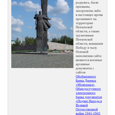
родились, были
призваны,
захоронены либо
в настоящее время
проживают на
территории
Пензенской
области, а также
труженикам
Пензенской
области, ковавшим
Победу в тылу.
Основой
наполнения сайта
являются военные
архивные
документы с
сайтов
Обобщенного
Банка Данных
«Мемориал»
,
Общедоступного
электронного
банка документов
«Подвиг Народа в
Великой
Отечественной
войне 1941-1945