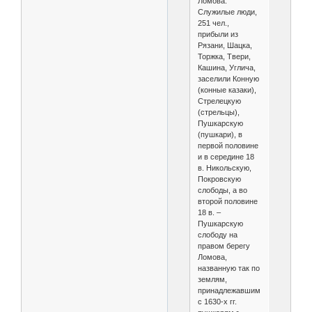
Ломова.
Служилые люди,
251 чел.,
прибыли из
Рязани, Шацка,
Торжка, Твери,
Кашина, Углича,
заселили Конную
(конные казаки),
Стрелецкую
(стрельцы),
Пушкарскую
(пушкари), в
первой половине
и в середине 18
в. Никольскую,
Покровскую
слободы, а во
второй половине
18 в. –
Пушкарскую
слободу на
правом берегу
Ломова,
названную так по
землям,
принадлежавшим
с 1630-х гг.