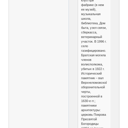
клуб при
фабрике (в нем
ее музей),
музыкальная
школа,
библиотека, Дом
быта, узел связи,
сберкасса,
ветеринарный
участок. В 1996 г.
село
газифицировано.
Братская могила
членов
волисполкома,
убитых в 1922 г.
Исторический
памятник – вал
Верхнеломовской
оборонительной
черты,
построенной в
1630-е гг.;
памятники
архитектуры:
церковь Покрова
Пресвятой
Богородицы