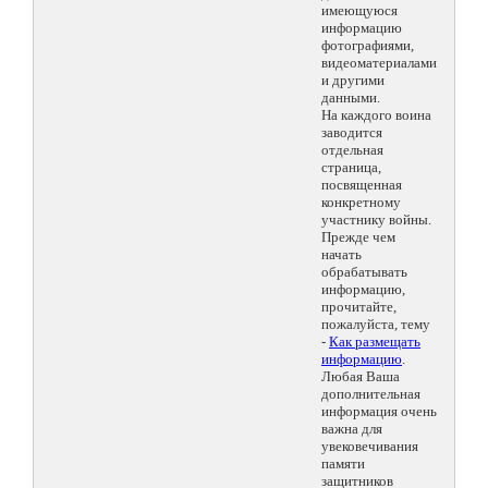
имеющуюся
информацию
фотографиями,
видеоматериалами
и другими
данными.
На каждого воина
заводится
отдельная
страница,
посвященная
конкретному
участнику войны.
Прежде чем
начать
обрабатывать
информацию,
прочитайте,
пожалуйста, тему
-
Как размещать
информацию
.
Любая Ваша
дополнительная
информация очень
важна для
увековечивания
памяти
защитников