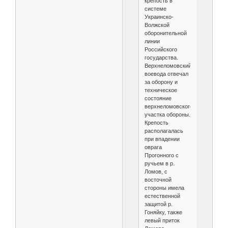
крепость в
системе
Украинско-
Волжской
оборонительной
линии
Российского
государства.
Верхнеломовский
воевода отвечал
за оборону и
техническое
состояние
верхнеломовского
участка обороны.
Крепость
располагалась
при впадении
оврага
Прогонного с
ручьем в р.
Ломов, с
восточной
стороны имела
естественной
защитой р.
Гоняйку, также
левый приток