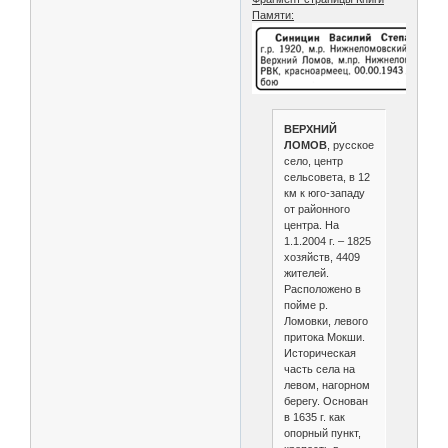
Памяти:
ВЕРХНИЙ
ЛОМОВ
, русское
село, центр
сельсовета, в 12
км к юго-западу
от районного
центра. На
1.1.2004 г. – 1825
хозяйств, 4409
жителей.
Расположено в
пойме р.
Ломовки, левого
притока Мокши.
Историческая
часть села на
левом, нагорном
берегу. Основан
в 1635 г. как
опорный пункт,