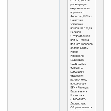
(1856 г.) (после
реставрации
открыта вновь),
церковь св.
Алексея (1870 г.).
Памятник
землякам,
погибшим в годы
Великой
Отечественной
войны. Родина
полного кавалера
ордена Славы
Ивана
Ивановича
Кадомцева
(1921-1982),
сержанта,
командира
отделения
разведчиков;
профессора
ВГИК Леонида
Васильевича
Косматова
(1900–1977).
Литература:
Сборник выписок