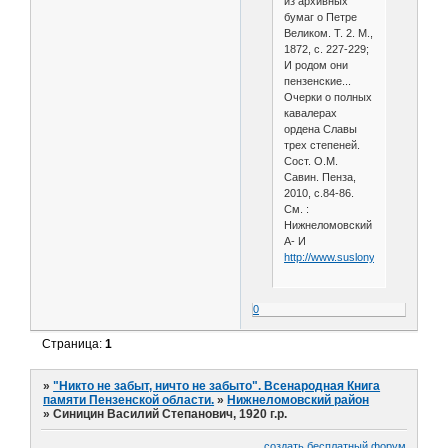
из архивных
бумаг о Петре
Великом. Т. 2. М.,
1872, с. 227-229;
И родом они
пензенские...
Очерки о полных
кавалерах
ордена Славы
трех степеней.
Сост. О.М.
Савин. Пенза,
2010, с.84-86.
См. :
Нижнеломовский
А- И
http://www.suslony.ru/Penzagebi
0
Страница:
1
»
"Никто не забыт, ничто не забыто". Всенародная Книга
памяти Пензенской области.
»
Нижнеломовский район
»
Синицин Василий Степанович, 1920 г.р.
создать бесплатный форум