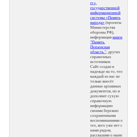
гг.»
,
государственной
информационной
системы «Память
народа»
(проекты
Министерства
обороны РФ),
информация
книги
"Память.
Пензенская
область."
, других
справочных
источников.
Сайт создан в
надежде на то, что
каждый из нас не
только внесёт
данные архивных
документов, но и
дополнит сухую
справочную
информацию
своими бережно
сохраненными
воспоминаниями о
тех, кого уже нет с
нами рядом,
рассказами о ныне