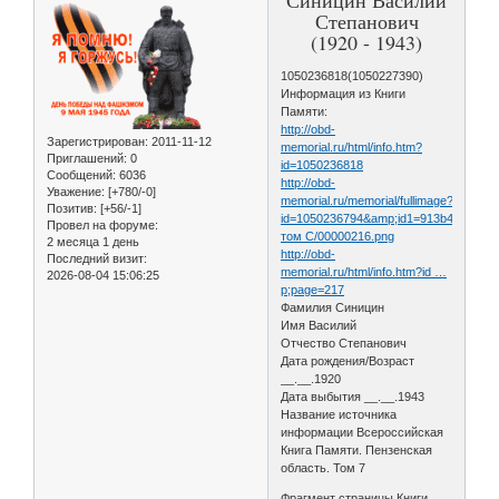
Степанович
(1920 - 1943)
1050236818(1050227390)
Информация из Книги
Памяти:
http://obd-
Зарегистрирован
: 2011-11-12
memorial.ru/html/info.htm?
Приглашений:
0
id=1050236818
Сообщений:
6036
http://obd-
Уважение:
[+780/-0]
memorial.ru/memorial/fullimage?
Позитив:
[+56/-1]
id=1050236794&amp;id1=913b444ba72
Провел на форуме:
том С/00000216.png
2 месяца 1 день
http://obd-
Последний визит:
memorial.ru/html/info.htm?id …
2026-08-04 15:06:25
p;page=217
Фамилия Синицин
Имя Василий
Отчество Степанович
Дата рождения/Возраст
__.__.1920
Дата выбытия __.__.1943
Название источника
информации Всероссийская
Книга Памяти. Пензенская
область. Том 7
Фрагмент страницы Книги