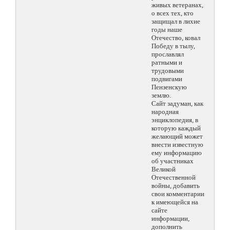
живых ветеранах,
о всех тех, кто
защищал в лихие
годы наше
Отечество, ковал
Победу в тылу,
прославлял
ратными и
трудовыми
подвигами
Пензенскую
землю.
Сайт задуман, как
народная
энциклопедия, в
которую каждый
желающий может
внести известную
ему информацию
об участниках
Великой
Отечественной
войны, добавить
свои комментарии
к имеющейся на
сайте
информации,
дополнить