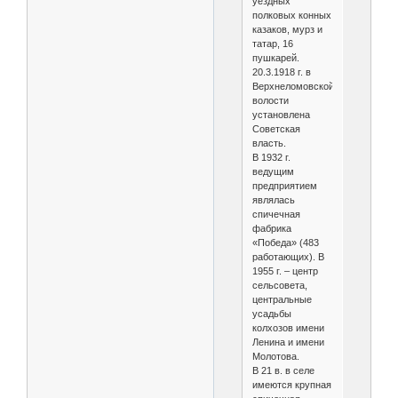
уездных
полковых конных
казаков, мурз и
татар, 16
пушкарей.
20.3.1918 г. в
Верхнеломовской
волости
установлена
Советская
власть.
В 1932 г.
ведущим
предприятием
являлась
спичечная
фабрика
«Победа» (483
работающих). В
1955 г. – центр
сельсовета,
центральные
усадьбы
колхозов имени
Ленина и имени
Молотова.
В 21 в. в селе
имеются крупная