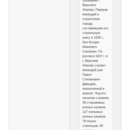
пушкарям г.
Верхнего
Ломова. Первым
воеводой и
строителем
города,
составившим его
строельную
книгу в 1636 г.,
был Богдан
Иванович
Соковнин. По
росписи 1637 г. в
г. Верхнем
Ломове служил
воеводой уже
Павел
Степанович
Давыдов,
назначенный в
апреле. Под его
началом служили
30 сторожевых
конных казаков,
127 полковых
конных казаков,
78 пеших
стрельцов, 95