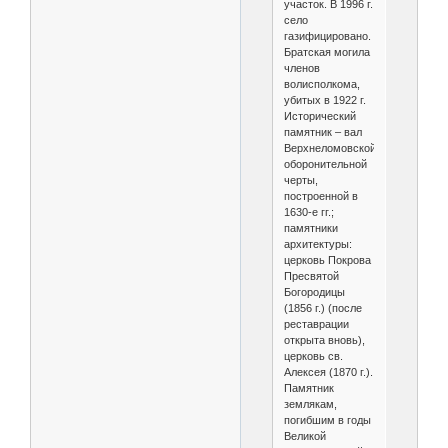
участок. В 1996 г.
село
газифицировано.
Братская могила
членов
волисполкома,
убитых в 1922 г.
Исторический
памятник – вал
Верхнеломовской
оборонительной
черты,
построенной в
1630-е гг.;
памятники
архитектуры:
церковь Покрова
Пресвятой
Богородицы
(1856 г.) (после
реставрации
открыта вновь),
церковь св.
Алексея (1870 г.).
Памятник
землякам,
погибшим в годы
Великой