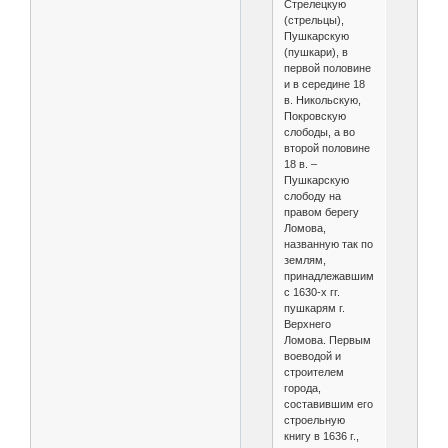
Стрелецкую
(стрельцы),
Пушкарскую
(пушкари), в
первой половине
и в середине 18
в. Никольскую,
Покровскую
слободы, а во
второй половине
18 в. –
Пушкарскую
слободу на
правом берегу
Ломова,
названную так по
землям,
принадлежавшим
с 1630-х гг.
пушкарям г.
Верхнего
Ломова. Первым
воеводой и
строителем
города,
составившим его
строельную
книгу в 1636 г.,