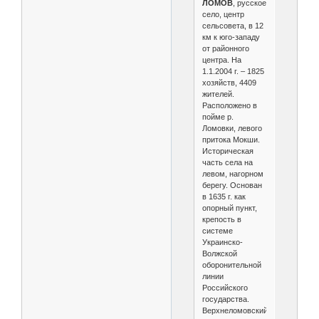
ЛОМОВ
, русское
село, центр
сельсовета, в 12
км к юго-западу
от районного
центра. На
1.1.2004 г. – 1825
хозяйств, 4409
жителей.
Расположено в
пойме р.
Ломовки, левого
притока Мокши.
Историческая
часть села на
левом, нагорном
берегу. Основан
в 1635 г. как
опорный пункт,
крепость в
системе
Украинско-
Волжской
оборонительной
линии
Российского
государства.
Верхнеломовский