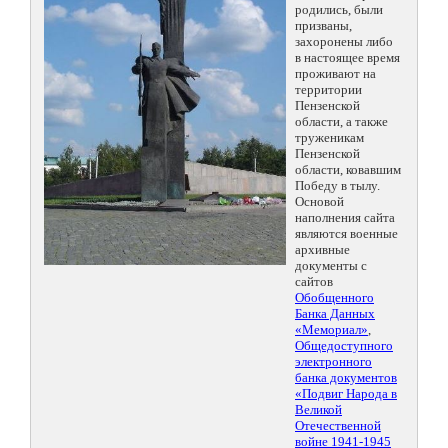
родились, были
призваны,
захоронены либо
в настоящее время
проживают на
территории
Пензенской
области, а также
труженикам
Пензенской
области, ковавшим
Победу в тылу.
Основой
наполнения сайта
являются военные
архивные
документы с
сайтов
Обобщенного
Банка Данных
«Мемориал»
,
Общедоступного
электронного
банка документов
«Подвиг Народа в
Великой
Отечественной
войне 1941-1945