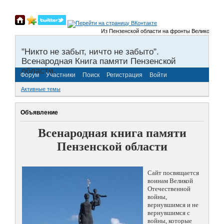
Из Пензенской области на фронты Великой Отечест
"Никто не забыт, ничто не забыто".
Всенародная Книга памяти Пензенской
области.
Форум
Участники
Поиск
Регистрация
Войти
Активные темы
Объявление
Всенародная книга памяти
Пензенской области
Сайт посвящается
воинам Великой
Отечественной
войны,
вернувшимся и не
вернувшимся с
войны, которые