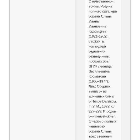
Отечественной
войны. Родина
полного кавалера
ордена Славы
Ивана
Ивановича
Кадомцева
(1921-1982),
сержанта,
командира
отделения
разведчиков;
профессора
ВГИК Леонида
Васильевича
Косматова
(1900–1977).
Лит.: Сборник
выписок из
архивных бумаг
о Петре Великом.
Т. 2. М., 1872, с.
227-229; И родом
они пензенские...
Очерки о полных
кавалерах
ордена Славы
трех степеней.