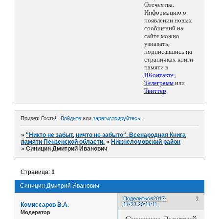
Отечества.
Информацию о
появлении новых
сообщений на
сайте можно
узнавать,
подписавшись на
страничках книги
памяти в
ВКонтакте
,
Телеграмм
или
Твиттер
.
Привет, Гость!
Войдите
или
зарегистрируйтесь
.
»
"Никто не забыт, ничто не забыто". Всенародная Книга
памяти Пензенской области.
»
Нижнеломовский район
»
Синицин Дмитрий Иванович
Страница:
1
Синицин Дмитрий Иванович
Поделиться
2017-
1
Комиссаров В.А.
11-23 20:11:11
Модератор
Синицин Дмитрий