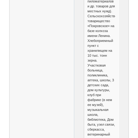
пиломатериалов
и др. товаров для
местных нужд).
Сельскохозяйственное
товарищество
«Покровское» на
базе колхоза
имени Ленина.
Хлебоприемный
пункт с
хранилищем на
10 тыс. тонн
зерна.
Участковая
больница,
поликлиника,
аптека, школы, 3
детских сада,
дом культуры,
клуб при
фабрике (в нем
ее музей),
музыкальная
школа,
библиотека, Дом
быта, узел связи,
сберкасса,
ветеринарный