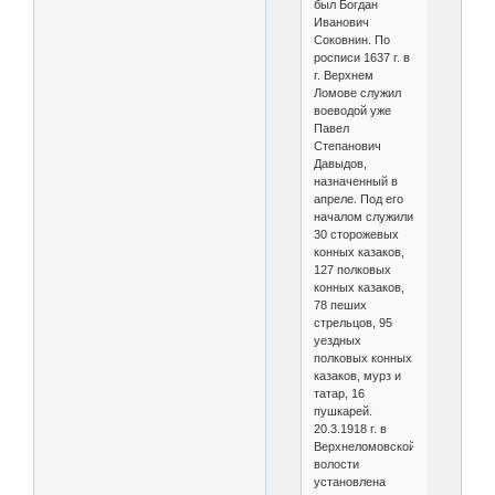
был Богдан
Иванович
Соковнин. По
росписи 1637 г. в
г. Верхнем
Ломове служил
воеводой уже
Павел
Степанович
Давыдов,
назначенный в
апреле. Под его
началом служили
30 сторожевых
конных казаков,
127 полковых
конных казаков,
78 пеших
стрельцов, 95
уездных
полковых конных
казаков, мурз и
татар, 16
пушкарей.
20.3.1918 г. в
Верхнеломовской
волости
установлена