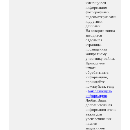
имеющуюся
информацию
фотографиями,
видеоматериалами
и другими
данными.
На каждого воина
заводится
отдельная
страница,
посвященная
конкретному
участнику войны.
Прежде чем
начать
обрабатывать
информацию,
прочитайте,
пожалуйста, тему
-
Как размещать
информацию
.
Любая Ваша
дополнительная
информация очень
важна для
увековечивания
памяти
защитников