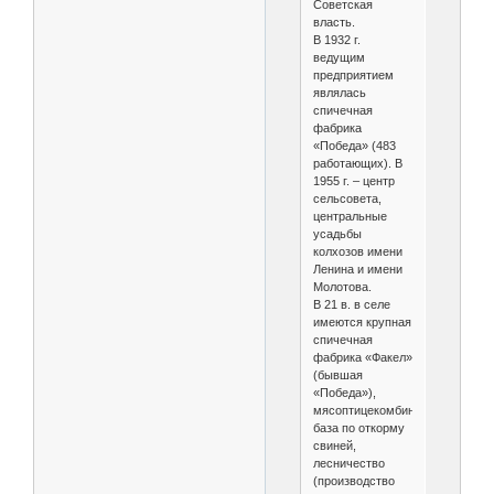
Советская
власть.
В 1932 г.
ведущим
предприятием
являлась
спичечная
фабрика
«Победа» (483
работающих). В
1955 г. – центр
сельсовета,
центральные
усадьбы
колхозов имени
Ленина и имени
Молотова.
В 21 в. в селе
имеются крупная
спичечная
фабрика «Факел»
(бывшая
«Победа»),
мясоптицекомбинат,
база по откорму
свиней,
лесничество
(производство