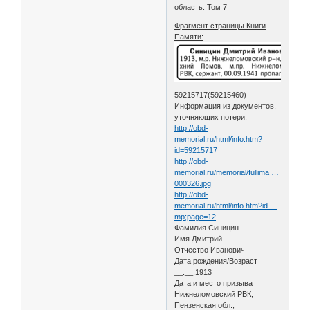
область. Том 7
Фрагмент страницы Книги
Памяти:
59215717(59215460)
Информация из документов,
уточняющих потери:
http://obd-
memorial.ru/html/info.htm?
id=59215717
http://obd-
memorial.ru/memorial/fullima …
000326.jpg
http://obd-
memorial.ru/html/info.htm?id …
mp;page=12
Фамилия Синицин
Имя Дмитрий
Отчество Иванович
Дата рождения/Возраст
__.__.1913
Дата и место призыва
Нижнеломовский РВК,
Пензенская обл.,