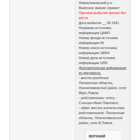
Нижнеломовский р-н
Воинское звание сержант
Причина выбытия пропал без
вести
Дата выбытия __.09.1941
Название источника
информации ЦАМО
Номер фонда источника
информации 58
Номер описи источника
информации 18004
Номер дела источника
информации 1055
Дополнительная информация
из документа:
- место рождения:
Пензенская область,
Нижнеломовский район, село
Верх.Ломов;
- родственники: отец -
Синицин Иван Павлович;
- адрес места жительства
родственников: Пензенская
область, Нижнеломовский
район, село В.Ломов.
ВЕРХНИЙ