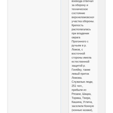
воевода отвечал
за оборону и
техническое
состояние
верхнеломовского
участка обороны.
Крепость
располагалась
при впадении
оврага
Прогонного с
ручьем в р.
Ломов, с
восточной
стороны имела
естественной
защитой р.
Гоняйку, также
левый приток
Ломова.
Служилые люди,
251 чел.,
прибыли из
Рязани, Шацка,
Торжка, Твери,
Кашина, Углича,
заселили Конную
(конные казаки),