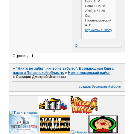
Сост. О.М.
Савин. Пенза,
2010, с.84-86.
См. :
Нижнеломовский
А- И
http://www.suslony.ru/Penzagebi
0
Страница:
1
»
"Никто не забыт, ничто не забыто". Всенародная Книга
памяти Пензенской области.
»
Нижнеломовский район
»
Синицин Дмитрий Иванович
создать бесплатный форум