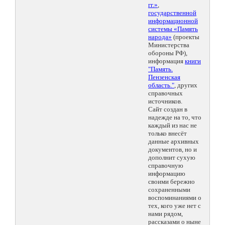
гг.»
,
государственной
информационной
системы «Память
народа»
(проекты
Министерства
обороны РФ),
информация
книги
"Память.
Пензенская
область."
, других
справочных
источников.
Сайт создан в
надежде на то, что
каждый из нас не
только внесёт
данные архивных
документов, но и
дополнит сухую
справочную
информацию
своими бережно
сохраненными
воспоминаниями о
тех, кого уже нет с
нами рядом,
рассказами о ныне