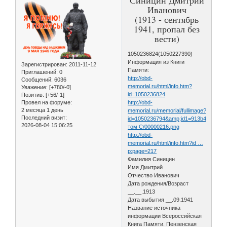
Иванович
(1913 - сентябрь
1941, пропал без
вести)
1050236824(1050227390)
Информация из Книги
Зарегистрирован
: 2011-11-12
Памяти:
Приглашений:
0
http://obd-
Сообщений:
6036
memorial.ru/html/info.htm?
Уважение:
[+780/-0]
id=1050236824
Позитив:
[+56/-1]
Провел на форуме:
http://obd-
2 месяца 1 день
memorial.ru/memorial/fullimage?
Последний визит:
id=1050236794&amp;id1=913b444ba72
2026-08-04 15:06:25
том С/00000216.png
http://obd-
memorial.ru/html/info.htm?id …
p;page=217
Фамилия Синицин
Имя Дмитрий
Отчество Иванович
Дата рождения/Возраст
__.__.1913
Дата выбытия __.09.1941
Название источника
информации Всероссийская
Книга Памяти. Пензенская