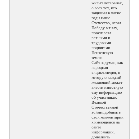
живых ветеранах,
о всех тех, кто
защищал в лихие
годы наше
Отечество, ковал
Победу в тылу,
прославлял
ратными и
трудовыми
подвигами
Пензенскую
землю.
Сайт задуман, как
народная
энциклопедия, в
которую каждый
желающий может
внести известную
ему информацию
об участниках
Великой
Отечественной
войны, добавить
свои комментарии
к имеющейся на
сайте
информации,
дополнить