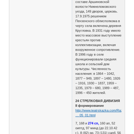
составе Аршиновской
волости Нижнеломовского
уезда, 149 дворов, церковь.
17.9.1975 решением
Пензенского облисполкома в
черту села включена деревня
Кругловка. В 1931 году имело
место массовое выступление
крестьян против
коллективизации, включая
вооруженное сопротивление.
В 1996 году в селе
функционировали средняя
школа и сельский дом
культуры. Численность
населения: в 1864 – 1042,
1877 – 949, 1897 – 1480, 1926
– 1916, 1930 – 1837, 1959 –
1235, 1979 – 680, 1989 – 487,
1996 – 450 жителей.
24 СТРЕЛКОВАЯ ДИВИЗИЯ
II формирование
http://www.teatrskazka.com/Raznoe/Pe
… 05_01.html
7, 168 и
274 сп,
160 ап, 52
оиптд, 97 минд (до 22.10.42
г.), 8 (82) рр, 73 (131) сапб, 56