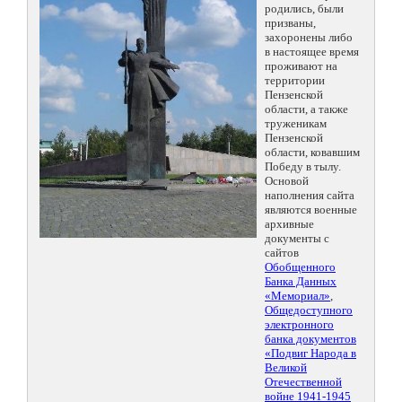
родились, были
призваны,
захоронены либо
в настоящее время
проживают на
территории
Пензенской
области, а также
труженикам
Пензенской
области, ковавшим
Победу в тылу.
Основой
наполнения сайта
являются военные
архивные
документы с
сайтов
Обобщенного
Банка Данных
«Мемориал»
,
Общедоступного
электронного
банка документов
«Подвиг Народа в
Великой
Отечественной
войне 1941-1945