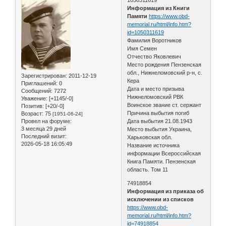
Информация из Книги
Памяти
https://www.obd-
memorial.ru/html/info.htm?
id=1050311619
Фамилия Воротников
Имя Семен
Отчество Яковлевич
Место рождения Пензенская
обл., Нижнеломовский р-н, с.
Зарегистрирован
: 2011-12-19
Кера
Приглашений:
0
Дата и место призыва
Сообщений:
7272
Нижнеломовский РВК
Уважение:
[+1145/-0]
Воинское звание ст. сержант
Позитив:
[+20/-0]
Причина выбытия погиб
Возраст:
75
[1951-06-24]
Провел на форуме:
Дата выбытия 21.08.1943
3 месяца 29 дней
Место выбытия Украина,
Последний визит:
Харьковская обл.
2026-05-18 16:05:49
Название источника
информации Всероссийская
Книга Памяти. Пензенская
область. Том 11
74918854
Информация из приказа об
исключении из списков
https://www.obd-
memorial.ru/html/info.htm?
id=74918854