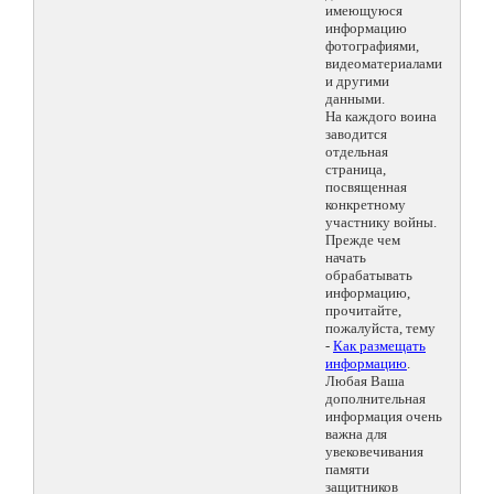
имеющуюся
информацию
фотографиями,
видеоматериалами
и другими
данными.
На каждого воина
заводится
отдельная
страница,
посвященная
конкретному
участнику войны.
Прежде чем
начать
обрабатывать
информацию,
прочитайте,
пожалуйста, тему
-
Как размещать
информацию
.
Любая Ваша
дополнительная
информация очень
важна для
увековечивания
памяти
защитников