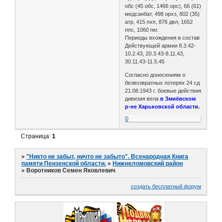
обс (45 обс, 1466 орс), 66 (61)
медсанбат, 498 орхз, 802 (35)
атр, 415 пхп, 876 двл, 1652
ппс, 1060 пкг.
Периоды вхождения в состав
Действующей армии 8.3.42-
10.2.43, 20.3.43-8.11.43,
30.11.43-11.5.45
Согласно донесениям о
безвозвратных потерях 24 сд
21.08.1943 г. боевые действия
дивизия вела
в Змиёвском
р-не Харьковской области.
0
Страница:
1
»
"Никто не забыт, ничто не забыто". Всенародная Книга
памяти Пензенской области.
»
Нижнеломовский район
»
Воротников Семен Яковлевич
создать бесплатный форум