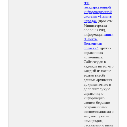
гг.»
,
государственной
информационной
системы «Память
народа»
(проекты
Министерства
обороны РФ),
информация
книги
"Память.
Пензенская
область."
, других
справочных
источников.
Сайт создан в
надежде на то, что
каждый из нас не
только внесёт
данные архивных
документов, но и
дополнит сухую
справочную
информацию
своими бережно
сохраненными
воспоминаниями о
тех, кого уже нет с
нами рядом,
рассказами о ныне