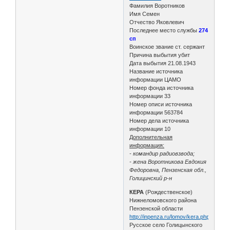
Фамилия Воротников
Имя Семен
Отчество Яковлевич
Последнее место службы
274
сп
Воинское звание ст. сержант
Причина выбытия убит
Дата выбытия 21.08.1943
Название источника
информации ЦАМО
Номер фонда источника
информации 33
Номер описи источника
информации 563784
Номер дела источника
информации 10
Дополнительная
информация:
- командир радиовзвода;
- жена Воротникова Евдокия
Федоровна, Пензенская обл.,
Голицинский р-н
КЕРА
(Рождественское)
Нижнеломовского района
Пензенской области
http://inpenza.ru/lomov/kera.php
Русское село Голицынского