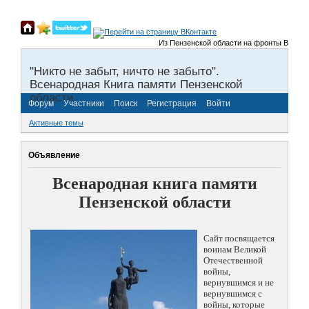
Из Пензенской области на фронты Великой О
"Никто не забыт, ничто не забыто".
Всенародная Книга памяти Пензенской
области.
Форум
Участники
Поиск
Регистрация
Войти
Активные темы
Объявление
Всенародная книга памяти
Пензенской области
Сайт посвящается
воинам Великой
Отечественной
войны,
вернувшимся и не
вернувшимся с
войны, которые