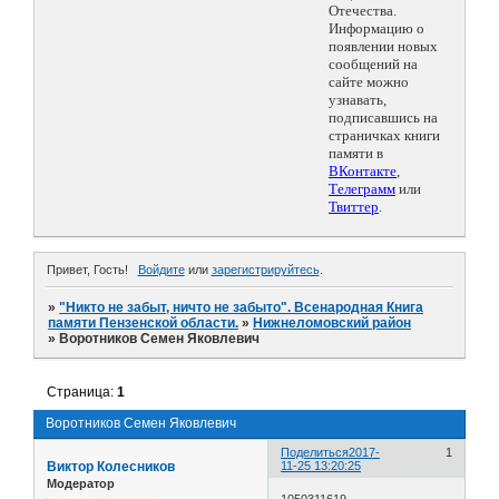
Отечества.
Информацию о
появлении новых
сообщений на
сайте можно
узнавать,
подписавшись на
страничках книги
памяти в
ВКонтакте
,
Телеграмм
или
Твиттер
.
Привет, Гость!
Войдите
или
зарегистрируйтесь
.
»
"Никто не забыт, ничто не забыто". Всенародная Книга
памяти Пензенской области.
»
Нижнеломовский район
»
Воротников Семен Яковлевич
Страница:
1
Воротников Семен Яковлевич
Поделиться
2017-
1
Виктор Колесников
11-25 13:20:25
Модератор
1050311619