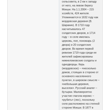
сельсовета, в 2 км к западу
от него, на левом берегу
Мокши. На 1.1.2004 – 215
хозяйств, 424 жителя.
Упоминается в 1632 году как
мордовская деревня (В.
Шаракин). В 1710 году
насчитывалось 47
солдатских дворов, в 1714
году – в селе имелась
церковь, поп, пономарь (2
двора) и 20 солдатских
дворов. Во время первой
ревизии 1719 года среди ее
жителей зафиксированы
нижнеломовские солдаты и
однодворцы. Керь
(мордовское) – «несколько
домов, стоящих в стороне от
основного населенного
пункта», в широком смысле –
«небольшая деревня,
выселок». Русский аналог –
бутырки. Маловероятно
участие глагола керомс –
«рубить» (лес), поскольку
село расположено на степной
стороне Мокши. В 1877 в