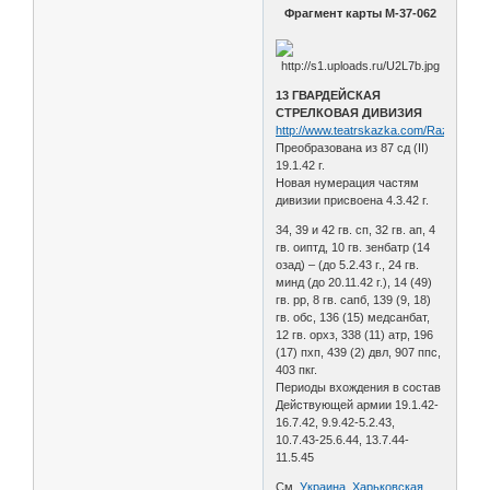
Фрагмент карты М-37-062
13 ГВАРДЕЙСКАЯ
СТРЕЛКОВАЯ ДИВИЗИЯ
http://www.teatrskazka.com/Raznoe/Pe
Преобразована из 87 сд (II)
19.1.42 г.
Новая нумерация частям
дивизии присвоена 4.3.42 г.
34, 39 и 42 гв. сп, 32 гв. ап, 4
гв. оиптд, 10 гв. зенбатр (14
озад) – (до 5.2.43 г., 24 гв.
минд (до 20.11.42 г.), 14 (49)
гв. рр, 8 гв. сапб, 139 (9, 18)
гв. обс, 136 (15) медсанбат,
12 гв. орхз, 338 (11) атр, 196
(17) пхп, 439 (2) двл, 907 ппс,
403 пкг.
Периоды вхождения в состав
Действующей армии 19.1.42-
16.7.42, 9.9.42-5.2.43,
10.7.43-25.6.44, 13.7.44-
11.5.45
См.
Украина. Харьковская