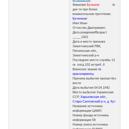
Фамилия
Булыков
/в
док-те при более
внимательном прочтении:
Бученков
/
Имя Иван
Отчество Дмитриевич
Дата рождения/Возраст
__.__.1922
Дата и место призыва
Земетчинский РВК,
Пензенская обл.,
Земетчинский р-н
Последнее место службы 13
гв. олсд 102 истреб. б
Воинское звание
гв.
красноармеец
Причина выбытия пропал без
вести
Дата выбытия 04.04.1942
Место выбытия Украинская
ССР,
Харьковская обл.,
Старо-Салтовский р-н, д. Кут
Название источника
информации ЦАМО
Номер фонда источника
информации 58
Номер описи источника
информации 818883