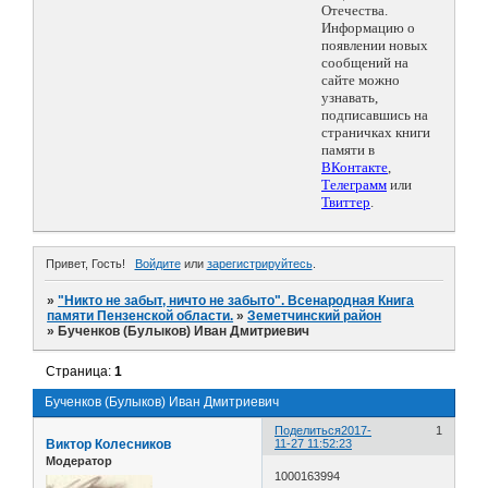
Отечества.
Информацию о
появлении новых
сообщений на
сайте можно
узнавать,
подписавшись на
страничках книги
памяти в
ВКонтакте
,
Телеграмм
или
Твиттер
.
Привет, Гость!
Войдите
или
зарегистрируйтесь
.
»
"Никто не забыт, ничто не забыто". Всенародная Книга
памяти Пензенской области.
»
Земетчинский район
»
Бученков (Булыков) Иван Дмитриевич
Страница:
1
Бученков (Булыков) Иван Дмитриевич
Поделиться
2017-
1
Виктор Колесников
11-27 11:52:23
Модератор
1000163994