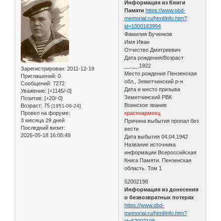
Информация из Книги
Памяти
https://www.obd-
memorial.ru/html/info.htm?
id=1000163994
Фамилия Бученков
Имя Иван
Отчество Дмитриевич
Дата рождения/Возраст
__.__.1922
Зарегистрирован
: 2011-12-19
Место рождения Пензенская
Приглашений:
0
обл., Земетчинский р-н
Сообщений:
7272
Дата и место призыва
Уважение:
[+1145/-0]
Земетчинский РВК
Позитив:
[+20/-0]
Воинское звание
Возраст:
75
[1951-06-24]
Провел на форуме:
красноармеец
3 месяца 29 дней
Причина выбытия пропал без
Последний визит:
вести
2026-05-18 16:05:49
Дата выбытия 04.04.1942
Название источника
информации Всероссийская
Книга Памяти. Пензенская
область. Том 1
52002198
Информация из донесения
о безвозвратных потерях
https://www.obd-
memorial.ru/html/info.htm?
id=52002198