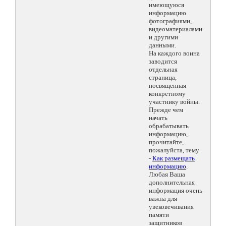
имеющуюся
информацию
фотографиями,
видеоматериалами
и другими
данными.
На каждого воина
заводится
отдельная
страница,
посвященная
конкретному
участнику войны.
Прежде чем
начать
обрабатывать
информацию,
прочитайте,
пожалуйста, тему
-
Как размещать
информацию
.
Любая Ваша
дополнительная
информация очень
важна для
увековечивания
памяти
защитников