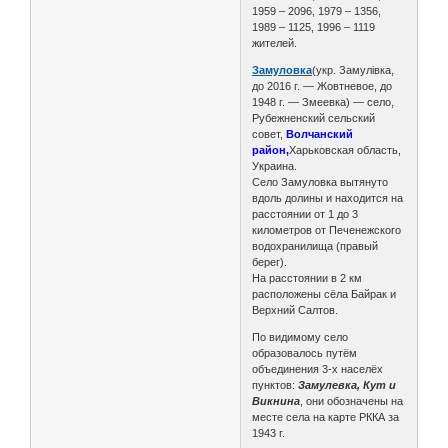
1959 – 2096, 1979 – 1356,
1989 – 1125, 1996 – 1119
жителей.
Замуловка
(укр. Замулівка,
до 2016 г. — Жовтневое, до
1948 г. — Змеевка) — село,
Рубежненский сельский
совет,
Волчанский
район,
Харьковская область,
Украина.
Село Замуловка вытянуто
вдоль долины и находится на
расстоянии от 1 до 3
километров от Печенежского
водохранилища (правый
берег).
На расстоянии в 2 км
расположены сёла Байрак и
Верхний Салтов.
По видимому село
образовалось путём
объединения 3-х населёх
пунктов:
Замулевка, Кут и
Викнина
, они обозначены на
месте села на карте РККА за
1943 г.