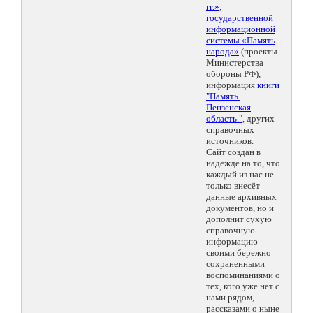
гг.»
,
государственной
информационной
системы «Память
народа»
(проекты
Министерства
обороны РФ),
информация
книги
"Память.
Пензенская
область."
, других
справочных
источников.
Сайт создан в
надежде на то, что
каждый из нас не
только внесёт
данные архивных
документов, но и
дополнит сухую
справочную
информацию
своими бережно
сохраненными
воспоминаниями о
тех, кого уже нет с
нами рядом,
рассказами о ныне