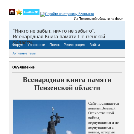
Из Пензенской области на фронты Велико
"Никто не забыт, ничто не забыто".
Всенародная Книга памяти Пензенской
области.
Форум
Участники
Поиск
Регистрация
Войти
Активные темы
Объявление
Всенародная книга памяти
Пензенской области
Сайт посвящается
воинам Великой
Отечественной
войны,
вернувшимся и не
вернувшимся с
войны, которые