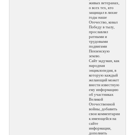
живых ветеранах,
о всех тех, кто
защищал в лихие
годы наше
Отечество, ковал
Победу в тылу,
прославлял
ратными и
трудовыми
подвигами
Пензенскую
землю.
Сайт задуман, как
народная
энциклопедия, в
которую каждый
желающий может
внести известную
ему информацию
об участниках
Великой
Отечественной
войны, добавить
свои комментарии
к имеющейся на
сайте
информации,
дополнить