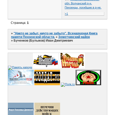
обл. Волчанский р-н.
Пензенцы, погибшие в р-не.
+1
Страница:
1
»
"Никто не забыт, ничто не забыто". Всенародная Книга
памяти Пензенской области.
»
Земетчинский район
»
Бученков (Булыков) Иван Дмитриевич