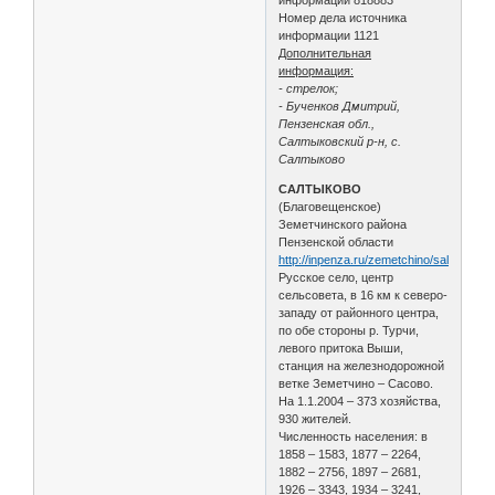
Номер дела источника
информации 1121
Дополнительная
информация:
- стрелок;
- Бученков Дмитрий,
Пензенская обл.,
Салтыковский р-н, с.
Салтыково
САЛТЫКОВО
(Благовещенское)
Земетчинского района
Пензенской области
http://inpenza.ru/zemetchino/saltykovo.
Русское село, центр
сельсовета, в 16 км к северо-
западу от районного центра,
по обе стороны р. Турчи,
левого притока Выши,
станция на железнодорожной
ветке Земетчино – Сасово.
На 1.1.2004 – 373 хозяйства,
930 жителей.
Численность населения: в
1858 – 1583, 1877 – 2264,
1882 – 2756, 1897 – 2681,
1926 – 3343, 1934 – 3241,