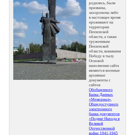
родились, были
призваны,
захоронены либо
в настоящее время
проживают на
территории
Пензенской
области, а также
труженикам
Пензенской
области, ковавшим
Победу в тылу.
Основой
наполнения сайта
являются военные
архивные
документы с
сайтов
Обобщенного
Банка Данных
«Мемориал»
,
Общедоступного
электронного
банка документов
«Подвиг Народа в
Великой
Отечественной
войне 1941-1945