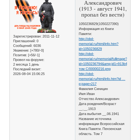
Александрович
(1913 - август 1941,
пропал без вести)
1050236829(1050227390)
Информация из Книги
Памяти:
Зарегистрирован
: 2011-11-12
http://obd-
Приглашений:
0
memorial.ru/html/info.htm?
Сообщений:
6036
id=1050236829
Уважение:
[+780/-0]
http://obd-
Позитив:
[+56/-1]
memorial.ru/memorial/fullimage?
Провел на форуме:
id=1050236794&amp;id1=913b444ba72
2 месяца 1 день
том С/00000216.png
Последний визит:
2026-08-04 15:06:25
http://obd-
memorial.ru/html/info.htm?id …
p;page=217
Фамилия Синицин
Имя Иван
Отчество Александрович
Дата рождения/Возраст
__.__.1913
Дата выбытия __.06.1941
Название источника
информации Всероссийская
Книга Памяти. Пензенская
область. Том 7