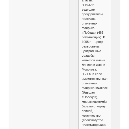
власть.
В 1932 г.
ведущим
предприятием
являлась
спичечная
фабрика
«Победа» (483
работающих). В
1955 г. – центр
сельсовета,
центральные
усадьбы
колхозов имени
Ленина и имени
Молотова.
В 21 в. в селе
имеются крупная
спичечная
фабрика «Факел»
(бывшая
«Победа»),
мясоптицекомбинат,
база по откорму
свиней,
лесничество
(производство
пиломатериалов