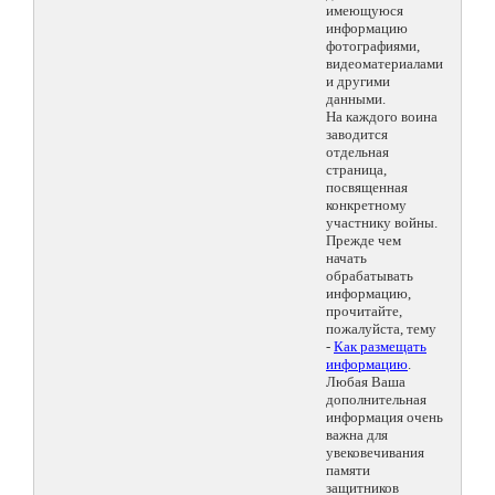
имеющуюся
информацию
фотографиями,
видеоматериалами
и другими
данными.
На каждого воина
заводится
отдельная
страница,
посвященная
конкретному
участнику войны.
Прежде чем
начать
обрабатывать
информацию,
прочитайте,
пожалуйста, тему
-
Как размещать
информацию
.
Любая Ваша
дополнительная
информация очень
важна для
увековечивания
памяти
защитников