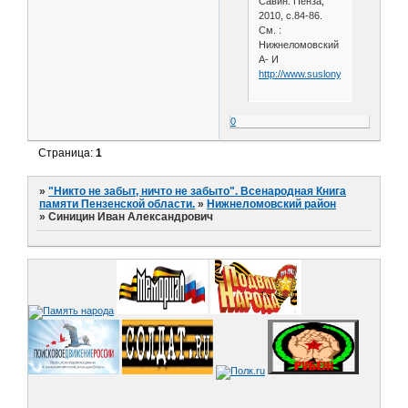
Савин. Пенза,
2010, с.84-86.
См. :
Нижнеломовский
А- И
http://www.suslony.ru/Penzagebi
0
Страница:
1
»
"Никто не забыт, ничто не забыто". Всенародная Книга
памяти Пензенской области.
»
Нижнеломовский район
»
Синицин Иван Александрович