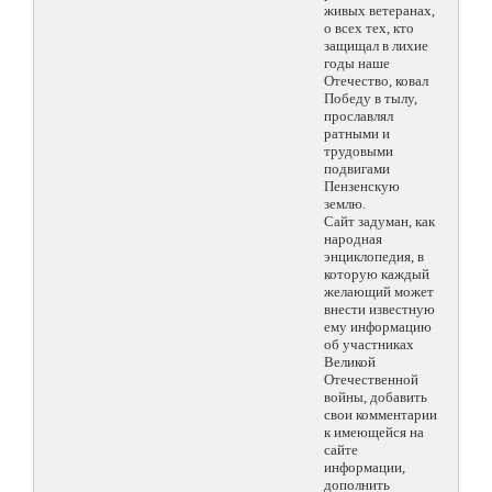
живых ветеранах,
о всех тех, кто
защищал в лихие
годы наше
Отечество, ковал
Победу в тылу,
прославлял
ратными и
трудовыми
подвигами
Пензенскую
землю.
Сайт задуман, как
народная
энциклопедия, в
которую каждый
желающий может
внести известную
ему информацию
об участниках
Великой
Отечественной
войны, добавить
свои комментарии
к имеющейся на
сайте
информации,
дополнить