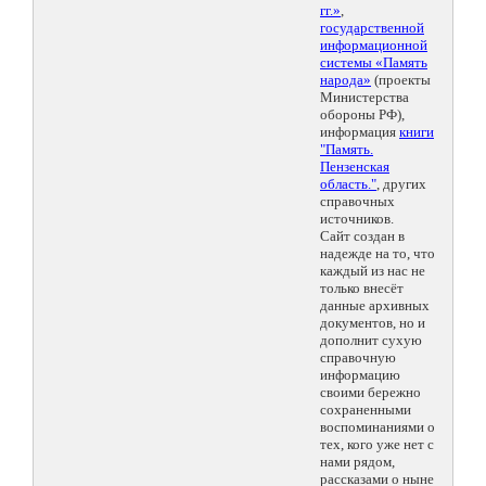
гг.»
,
государственной
информационной
системы «Память
народа»
(проекты
Министерства
обороны РФ),
информация
книги
"Память.
Пензенская
область."
, других
справочных
источников.
Сайт создан в
надежде на то, что
каждый из нас не
только внесёт
данные архивных
документов, но и
дополнит сухую
справочную
информацию
своими бережно
сохраненными
воспоминаниями о
тех, кого уже нет с
нами рядом,
рассказами о ныне