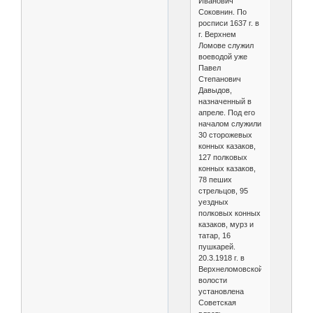
Иванович
Соковнин. По
росписи 1637 г. в
г. Верхнем
Ломове служил
воеводой уже
Павел
Степанович
Давыдов,
назначенный в
апреле. Под его
началом служили
30 сторожевых
конных казаков,
127 полковых
конных казаков,
78 пеших
стрельцов, 95
уездных
полковых конных
казаков, мурз и
татар, 16
пушкарей.
20.3.1918 г. в
Верхнеломовской
волости
установлена
Советская