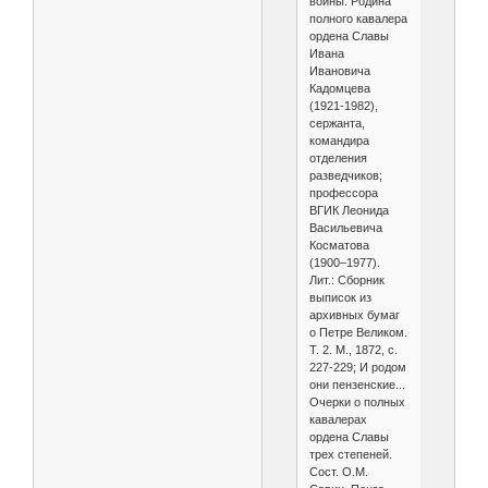
войны. Родина
полного кавалера
ордена Славы
Ивана
Ивановича
Кадомцева
(1921-1982),
сержанта,
командира
отделения
разведчиков;
профессора
ВГИК Леонида
Васильевича
Косматова
(1900–1977).
Лит.: Сборник
выписок из
архивных бумаг
о Петре Великом.
Т. 2. М., 1872, с.
227-229; И родом
они пензенские...
Очерки о полных
кавалерах
ордена Славы
трех степеней.
Сост. О.М.