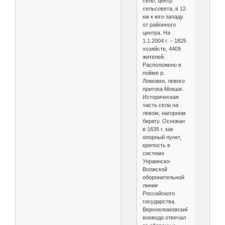
село, центр
сельсовета, в 12
км к юго-западу
от районного
центра. На
1.1.2004 г. – 1825
хозяйств, 4409
жителей.
Расположено в
пойме р.
Ломовки, левого
притока Мокши.
Историческая
часть села на
левом, нагорном
берегу. Основан
в 1635 г. как
опорный пункт,
крепость в
системе
Украинско-
Волжской
оборонительной
линии
Российского
государства.
Верхнеломовский
воевода отвечал