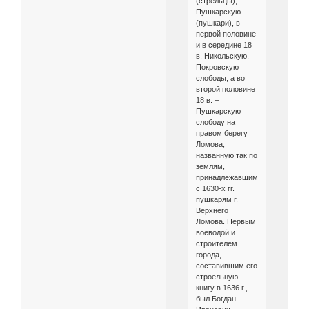
(стрельцы),
Пушкарскую
(пушкари), в
первой половине
и в середине 18
в. Никольскую,
Покровскую
слободы, а во
второй половине
18 в. –
Пушкарскую
слободу на
правом берегу
Ломова,
названную так по
землям,
принадлежавшим
с 1630-х гг.
пушкарям г.
Верхнего
Ломова. Первым
воеводой и
строителем
города,
составившим его
строельную
книгу в 1636 г.,
был Богдан