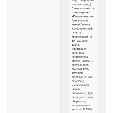
и др. товаров для
местных нужд).
Сельскохозяйственное
товарищество
«Покровское» на
базе колхоза
имени Ленина.
Хлебоприемный
пункт с
хранилищем на
10 тыс. тонн
зерна.
Участковая
больница,
поликлиника,
аптека, школы, 3
детских сада,
дом культуры,
клуб при
фабрике (в нем
ее музей),
музыкальная
школа,
библиотека, Дом
быта, узел связи,
сберкасса,
ветеринарный
участок. В 1996 г.