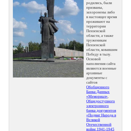
родились, были
призваны,
захоронены либо
в настоящее время
проживают на
территории
Пензенской
области, а также
труженикам
Пензенской
области, ковавшим
Победу в тылу.
Основой
наполнения сайта
являются военные
архивные
документы с
сайтов
Обобщенного
Банка Данных
«Мемориал»
,
Общедоступного
электронного
банка документов
«Подвиг Народа в
Великой
Отечественной
войне 1941-1945