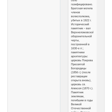
село
газифицировано.
Братская могила
членов
волисполкома,
убитых в 1922 г.
Исторический
памятник – вал
Верхнеломовской
оборонительной
черты,
построенной в
1630-е гг.;
памятники
архитектуры:
церковь Покрова
Пресвятой
Богородицы
(1856 г.) (после
реставрации
открыта вновь),
церковь св.
Алексея (1870 г.).
Памятник
землякам,
погибшим в годы
Великой
Отечественной