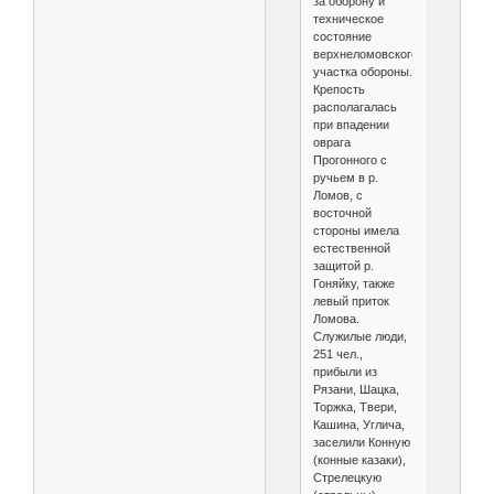
за оборону и
техническое
состояние
верхнеломовского
участка обороны.
Крепость
располагалась
при впадении
оврага
Прогонного с
ручьем в р.
Ломов, с
восточной
стороны имела
естественной
защитой р.
Гоняйку, также
левый приток
Ломова.
Служилые люди,
251 чел.,
прибыли из
Рязани, Шацка,
Торжка, Твери,
Кашина, Углича,
заселили Конную
(конные казаки),
Стрелецкую