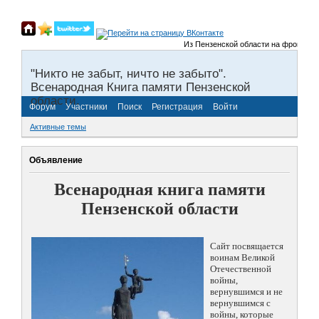
Из Пензенской области на фронты Велик
"Никто не забыт, ничто не забыто".
Всенародная Книга памяти Пензенской
области.
Форум
Участники
Поиск
Регистрация
Войти
Активные темы
Объявление
Всенародная книга памяти
Пензенской области
Сайт посвящается
воинам Великой
Отечественной
войны,
вернувшимся и не
вернувшимся с
войны, которые