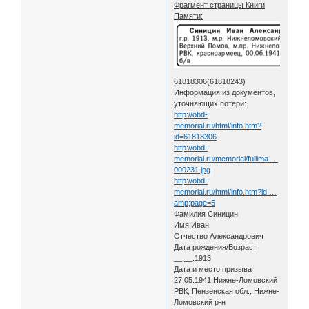
Фрагмент страницы Книги
Памяти:
61818306(61818243)
Информация из документов,
уточняющих потери:
http://obd-
memorial.ru/html/info.htm?
id=61818306
http://obd-
memorial.ru/memorial/fullima …
000231.jpg
http://obd-
memorial.ru/html/info.htm?id …
amp;page=5
Фамилия Синицин
Имя Иван
Отчество Александрович
Дата рождения/Возраст
__.__.1913
Дата и место призыва
27.05.1941 Нижне-Ломовский
РВК, Пензенская обл., Нижне-
Ломовский р-н