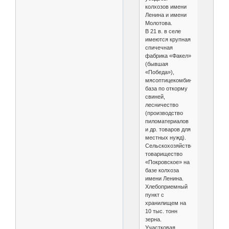
колхозов имени
Ленина и имени
Молотова.
В 21 в. в селе
имеются крупная
спичечная
фабрика «Факел»
(бывшая
«Победа»),
мясоптицекомбинат,
база по откорму
свиней,
лесничество
(производство
пиломатериалов
и др. товаров для
местных нужд).
Сельскохозяйственное
товарищество
«Покровское» на
базе колхоза
имени Ленина.
Хлебоприемный
пункт с
хранилищем на
10 тыс. тонн
зерна.
Участковая