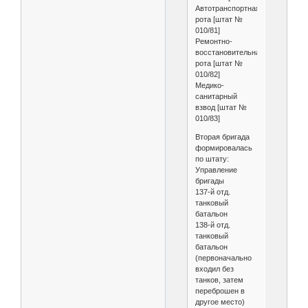
Автотранспортная
рота [штат №
010/81]
Ремонтно-
восстановительная
рота [штат №
010/82]
Медико-
санитарный
взвод [штат №
010/83]
Вторая бригада
формировалась
по штату:
Управление
бригады
137-й отд.
танковый
батальон
138-й отд.
танковый
батальон
(первоначально
входил без
танков, затем
переброшен в
другое место)