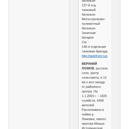
батальон
137-й отд.
танковый
батальон
Мотострелково-
пулеметный
батальон
Зенитная
батарея
См. :
146-я отдельная
танковая бригада
http://tankfront.ru/ussr/tbr/tbr146.
ВЕРХНИЙ
ЛОМОВ
, русское
село, центр
сельсовета, в 12
км к юго-западу
от районного
центра. На
1.1.2004 г. – 1825
хозяйств, 4409
жителей.
Расположено в
пойме р.
Ломовки, левого
притока Мокши.
Историческая