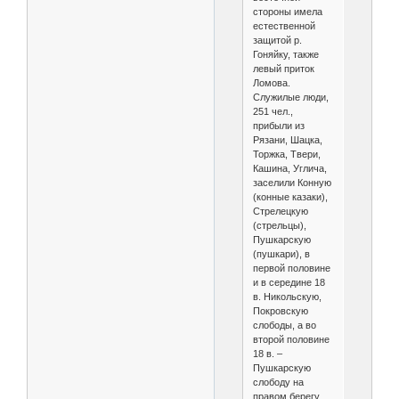
стороны имела
естественной
защитой р.
Гоняйку, также
левый приток
Ломова.
Служилые люди,
251 чел.,
прибыли из
Рязани, Шацка,
Торжка, Твери,
Кашина, Углича,
заселили Конную
(конные казаки),
Стрелецкую
(стрельцы),
Пушкарскую
(пушкари), в
первой половине
и в середине 18
в. Никольскую,
Покровскую
слободы, а во
второй половине
18 в. –
Пушкарскую
слободу на
правом берегу