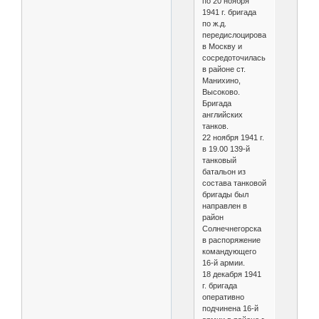
по 20 ноября
1941 г. бригада
по ж.д.
передислоцировалась
в Москву и
сосредоточилась
в районе ст.
Манихино,
Высоково.
Бригада
английских
танков.
22 ноября 1941 г.
в 19.00 139-й
танковый
батальон из
состава танковой
бригады был
направлен в
район
Солнечнегорска
в распоряжение
командующего
16-й армии.
18 декабря 1941
г. бригада
оперативно
подчинена 16-й