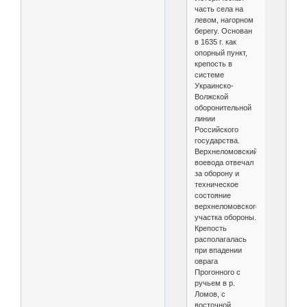
часть села на
левом, нагорном
берегу. Основан
в 1635 г. как
опорный пункт,
крепость в
системе
Украинско-
Волжской
оборонительной
линии
Российского
государства.
Верхнеломовский
воевода отвечал
за оборону и
техническое
состояние
верхнеломовского
участка обороны.
Крепость
располагалась
при впадении
оврага
Прогонного с
ручьем в р.
Ломов, с
восточной