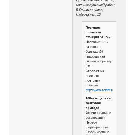
Большеглушицкий район,
Б.Глушица, улица
Набережная, 13.
Полевая
почтовая
станция № 1560
Название: 146
танковая
бригада, 29
Гвардейская
танковая бригада
См. :
Справочник
полевых
почтовых
станций
http://www.soldat.ru/pps.html
146-я отдельная
танковая
бригада
Формирование и
организация:
Первое
формирование.
Сформирована