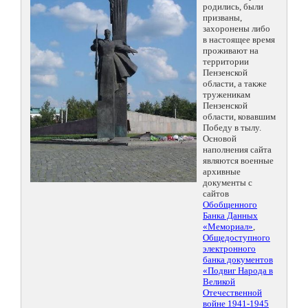
родились, были
призваны,
захоронены либо
в настоящее время
проживают на
территории
Пензенской
области, а также
труженикам
Пензенской
области, ковавшим
Победу в тылу.
Основой
наполнения сайта
являются военные
архивные
документы с
сайтов
Обобщенного
Банка Данных
«Мемориал»
,
Общедоступного
электронного
банка документов
«Подвиг Народа в
Великой
Отечественной
войне 1941-1945