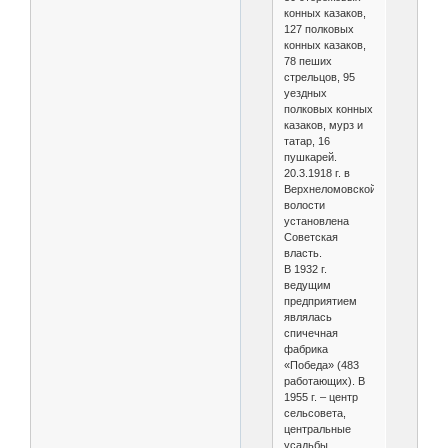
конных казаков,
127 полковых
конных казаков,
78 пеших
стрельцов, 95
уездных
полковых конных
казаков, мурз и
татар, 16
пушкарей.
20.3.1918 г. в
Верхнеломовской
волости
установлена
Советская
власть.
В 1932 г.
ведущим
предприятием
являлась
спичечная
фабрика
«Победа» (483
работающих). В
1955 г. – центр
сельсовета,
центральные
усадьбы