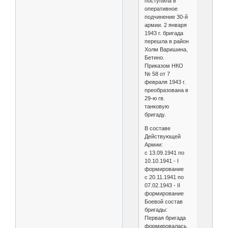
поступила в
оперативное
подчинение 30-й
армии. 2 января
1943 г. бригада
перешла в район
Холм Варишина,
Бетино.
Приказом НКО
№ 58 от 7
февраля 1943 г.
преобразована в
29-ю гв.
танковую
бригаду.
В составе
Действующей
Армии:
с 13.09.1941 по
10.10.1941 - I
формирование
с 20.11.1941 по
07.02.1943 - II
формирование
Боевой состав
бригады:
Первая бригада
формировалась