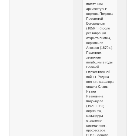
памятники
архитектуры:
церковь Покрова
Пресвятой
Богородицы
(1856 г.) (после
реставрации
открыта вновь),
церковь св.
Алексея (1870 г.).
Памятник
землякам,
погибшим в годы
Великой
Отечественной
войны. Родина
полного кавалера
ордена Славы
Ивана
Ивановича
Кадомцева
(1921-1982),
сержанта,
командира
отделения
разведчиков;
профессора
ВГИК Леонида