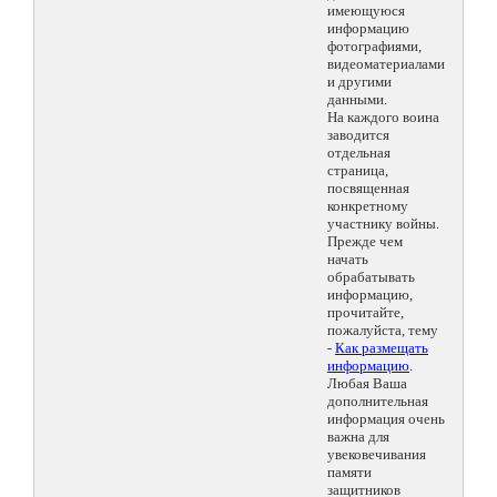
имеющуюся
информацию
фотографиями,
видеоматериалами
и другими
данными.
На каждого воина
заводится
отдельная
страница,
посвященная
конкретному
участнику войны.
Прежде чем
начать
обрабатывать
информацию,
прочитайте,
пожалуйста, тему
-
Как размещать
информацию
.
Любая Ваша
дополнительная
информация очень
важна для
увековечивания
памяти
защитников