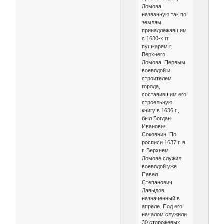
Ломова,
названную так по
землям,
принадлежавшим
с 1630-х гг.
пушкарям г.
Верхнего
Ломова. Первым
воеводой и
строителем
города,
составившим его
строельную
книгу в 1636 г.,
был Богдан
Иванович
Соковнин. По
росписи 1637 г. в
г. Верхнем
Ломове служил
воеводой уже
Павел
Степанович
Давыдов,
назначенный в
апреле. Под его
началом служили
30 сторожевых