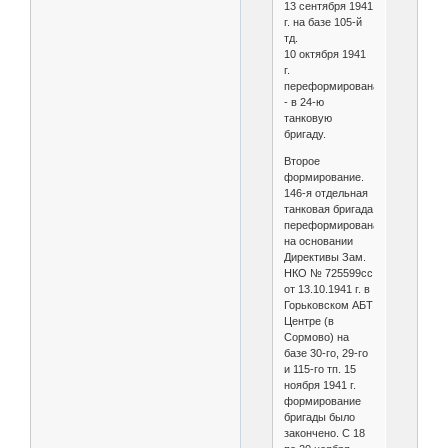
13 сентября 1941
г. на базе 105-й
тд.
10 октября 1941
г.
переформирована
- в 24-ю
танковую
бригаду.
Второе
формирование.
146-я отдельная
танковая бригада
переформирована
на основании
Директивы Зам.
НКО № 725599сс
от 13.10.1941 г. в
Горьковском АБТ
Центре (в
Сормово) на
базе 30-го, 29-го
и 115-го тп. 15
ноября 1941 г.
формирование
бригады было
закончено. С 18