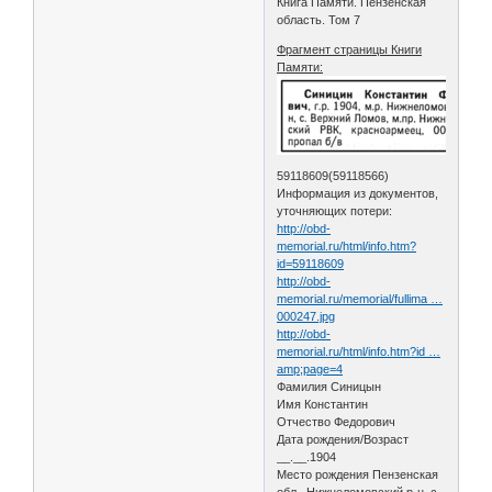
Книга Памяти. Пензенская
область. Том 7
Фрагмент страницы Книги
Памяти:
59118609(59118566)
Информация из документов,
уточняющих потери:
http://obd-
memorial.ru/html/info.htm?
id=59118609
http://obd-
memorial.ru/memorial/fullima …
000247.jpg
http://obd-
memorial.ru/html/info.htm?id …
amp;page=4
Фамилия Синицын
Имя Константин
Отчество Федорович
Дата рождения/Возраст
__.__.1904
Место рождения Пензенская
обл., Нижнеломовский р-н, с.