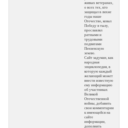
живых ветеранах,
о всех тех, кто
защищал в лихие
годы наше
Отечество, ковал
Победу в тылу,
прославлял
ратными и
трудовыми
подвигами
Пензенскую
землю.
Сайт задуман, как
народная
энциклопедия, в
которую каждый
желающий может
внести известную
ему информацию
об участниках
Великой
Отечественной
войны, добавить
свои комментарии
к имеющейся на
сайте
информации,
дополнить