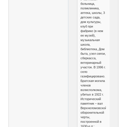
больница,
поликлиника,
аптека, школы, 3
детских сада,
дом культуры,
клуб при
фабрике (в нем
ее музей),
музыкальная
школа,
библиотека, Дом
быта, узел связи,
сберкасса,
ветеринарный
участок. В 1996 г.
село
газифицировано.
Братская могила
членов
волисполкома,
убитых в 1922 г.
Исторический
памятник – вал
Верхнеломовской
оборонительной
черты,
построенной в
1630-е гг.;