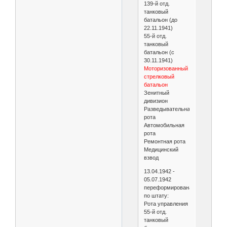
139-й отд.
танковый
батальон (до
22.11.1941)
55-й отд.
танковый
батальон (с
30.11.1941)
Моторизованный
стрелковый
батальон
Зенитный
дивизион
Разведывательная
рота
Автомобильная
рота
Ремонтная рота
Медицинский
взвод
13.04.1942 -
05.07.1942
переформирована
по штату:
Рота управления
55-й отд.
танковый