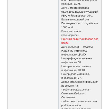
Верхний Ломов
Дата и место призыва
03.09.1941 Большеглушицкий
РВК, Куйбышевская обл.,
Большеглушицкий р-н
Последнее место службы п/п
1560 мсб
Воинское звание
красноармеец
Причина выбытия пропал без
вести
Дата выбытия __.07.1942
Название источника
информации ЦАМО
Номер фонда источника
информации 58
Номер описи источника
информации 18004
Номер дела источника
информации 779
Дополнительная информация
из документа:
- родственники: жена -
Синицина Евдокия
Сергеевна;
- адрес места жительства
родственников:
Куйбышевская область,