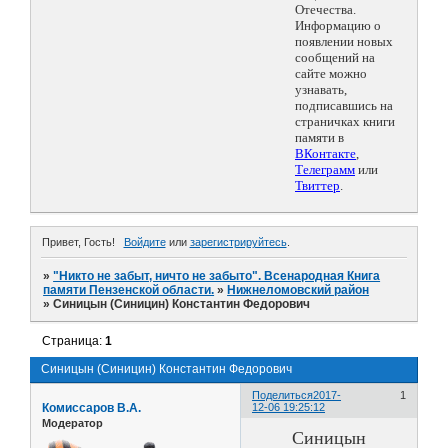
Отечества.
Информацию о
появлении новых
сообщений на
сайте можно
узнавать,
подписавшись на
страничках книги
памяти в
ВКонтакте
,
Телеграмм
или
Твиттер
.
Привет, Гость!
Войдите
или
зарегистрируйтесь
.
»
"Никто не забыт, ничто не забыто". Всенародная Книга
памяти Пензенской области.
»
Нижнеломовский район
»
Синицын (Синицин) Константин Федорович
Страница:
1
Синицын (Синицин) Константин Федорович
Поделиться
2017-
1
Комиссаров В.А.
12-06 19:25:12
Модератор
Синицын