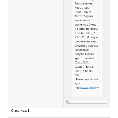
Васильевича
Косматова
(1900–1977).
Лит.: Сборник
выписок из
архивных бумаг
о Петре Великом.
Т. 2. М., 1872, с.
227-229; И родом
они пензенские...
Очерки о полных
кавалерах
ордена Славы
трех степеней.
Сост. О.М.
Савин. Пенза,
2010, с.84-86.
См. :
Нижнеломовский
А- И
http://www.suslony.ru/Penzagebi
+1
Страница:
1