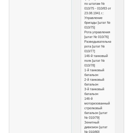
по штатам №
010/75 - 010/83 от
23.08.1941 г.:
Управление
бригады [штат №
010/75]
Рота управления
[штат № 010/76]
Разведывательная
рота [штат №
010/77]
146-й танковый
полк [штат №
010/78]
1-й танковый
батальон
2-й танковый
батальон
3-й танковый
батальон
146-й
моторизованный
стрелковый
батальон [штат
№ 010/79]
Зенитный
дивизион [штат
№ 010/80]