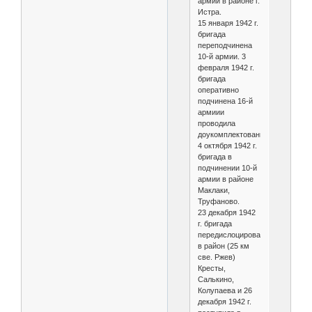
армии в районе г.
Истра.
15 января 1942 г.
бригада
переподчинена
10-й армии. 3
февраля 1942 г.
бригада
оперативно
подчинена 16-й
армиии
проводила
доукомплектование.
4 октября 1942 г.
бригада в
подчинении 10-й
армии в районе
Маклаки,
Труфаново.
23 декабря 1942
г. бригада
передислоцировалась
в район (25 км
све. Ржев)
Кресты,
Салькино,
Колупаева и 26
декабря 1942 г.