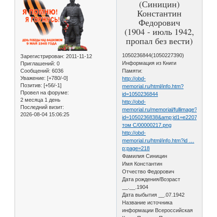
(Синицин)
Константин
Федорович
(1904 - июль 1942,
пропал без вести)
1050236844(1050227390)
Зарегистрирован
: 2011-11-12
Информация из Книги
Приглашений:
0
Сообщений:
6036
Памяти:
Уважение:
[+780/-0]
http://obd-
Позитив:
[+56/-1]
memorial.ru/html/info.htm?
Провел на форуме:
id=1050236844
2 месяца 1 день
http://obd-
Последний визит:
memorial.ru/memorial/fullimage?
2026-08-04 15:06:25
id=1050236838&amp;id1=e22072e84e5
том С/00000217.png
http://obd-
memorial.ru/html/info.htm?id …
p;page=218
Фамилия Синицин
Имя Константин
Отчество Федорович
Дата рождения/Возраст
__.__.1904
Дата выбытия __.07.1942
Название источника
информации Всероссийская