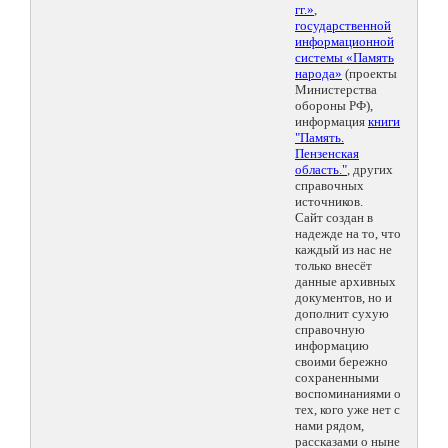
гг.»
,
государственной
информационной
системы «Память
народа»
(проекты
Министерства
обороны РФ),
информация
книги
"Память.
Пензенская
область."
, других
справочных
источников.
Сайт создан в
надежде на то, что
каждый из нас не
только внесёт
данные архивных
документов, но и
дополнит сухую
справочную
информацию
своими бережно
сохраненными
воспоминаниями о
тех, кого уже нет с
нами рядом,
рассказами о ныне