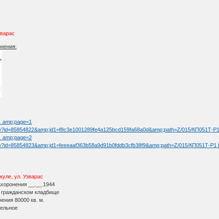
зварас
онения:
 … amp;page=1
image?id=85854822&amp;id1=f8c3e1001289fe4a125bcd159fa68a0d&amp;path=Z/015/КП051Т-Р1 
 … amp;page=2
mage?id=85854823&amp;id1=feeeaaf363b58a9d91b0fddb3cfb38f9&amp;path=Z/015/КП051Т-Р1 П
куле, ул. Узварас
ахоронения __.__.1944
а гражданском кладбище
ения 80000 кв. м.
тельное