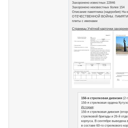
Захоронено известных 22846
Захоронено неизвестных более 154
Описание памятника (надгробия) На
ОТЕЧЕСТВЕННОЙ ВОЙНЫ. ПАМЯТИ ПАВ
плиты с именами
Страницы Учётной карточки захороне
156-я стрелковая дивизия
(2-
156-я стрелковая ордена Кутуз
История
:
156-я стрелковая дивизия (вто
стрелковой бригады и 26-й отде
корпуса. В сентябре выведена в
в составе 60-го стрелкового ко