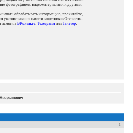
цию фотографиями, видеоматериалами и другими
ем начать обрабатывать информацию, прочитайте,
я увековечивания памяти защитников Отечества.
и памяти в
ВКонтакте
,
Телеграмм
или
Твиттер
.
 Аверьянович
1