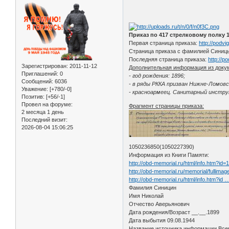
Приказ по 417 стрелковому полку 1
Первая страница приказа:
http://podv
Страница приказа с фамилией Синицы
Последняя страница приказа:
http://
Зарегистрирован
: 2011-11-12
Дополнительная информация из доку
Приглашений:
0
- год рождения: 1896;
Сообщений:
6036
- в ряды РККА призван Нижне-Ломовс
Уважение:
[+780/-0]
- красноармеец. Санитарный инструк
Позитив:
[+56/-1]
Провел на форуме:
Фрагмент страницы приказа:
2 месяца 1 день
Последний визит:
2026-08-04 15:06:25
1050236850(1050227390)
Информация из Книги Памяти:
http://obd-memorial.ru/html/info.htm?id
http://obd-memorial.ru/memorial/ful
http://obd-memorial.ru/html/info.htm?id
Фамилия Синицин
Имя Николай
Отчество Аверьянович
Дата рождения/Возраст __.__.1899
Дата выбытия 09.08.1944
Название источника информации Всер