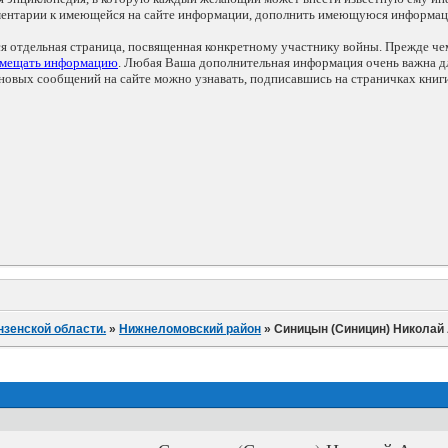
мментарии к имеющейся на сайте информации, дополнить имеющуюся информа
ся отдельная страница, посвященная конкретному участнику войны. Прежде ч
змещать информацию
. Любая Ваша дополнительная информация очень важна дл
овых сообщений на сайте можно узнавать, подписавшись на страничках книг
нзенской области.
»
Нижнеломовский район
»
Синицын (Синицин) Николай