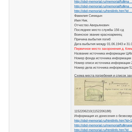
http://obd-memorial.ru/memorial/fullima
http://obd-memorial.ru/memorial/fullima
http://obd-memorial.ru/html/info.htm?id
Фамилия Синицын
Имя Ник.
Отчество Аверьянович
Последнее место службы 156 сд
Воинское звание красноармеец
Причина выбытия погиб
Дата выбытия между 01.06.1943 и 31.
Первичное место захоронения д. Клем
Название источника информации ЦА
Номер фонда источника информации
Номер описи источника информации 
Номер дела источника информации 5
Схема места погребения и список за
1152206210(1152206188)
Информация из донесения о безвозвр
http://obd-memorial.ru/html/info.htm?id
http://obd-memorial.ru/memorial/ful
http://obd-memorial.ru/html/info.htm?id