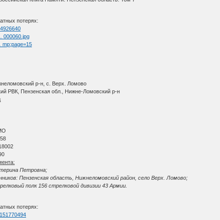
атных потерях:
=54926640
 … 000060.jpg
 … mp;page=15
неломовский р-н, с. Верх. Ломово
ий РВК, Пензенская обл., Нижне-Ломовский р-н
д
МО
 58
18002
90
мента:
атерина Петровна;
ников: Пензенская область, Нижнеломовский район, село Верх. Ломово;
релковый полк 156 стрелковой дивизии 43 Армии.
атных потерях:
=1151770494