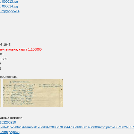
 … 000013.jpg
 … 000014.jpg
 … mp;page=14
05.1945
ентыновка, карта 1:100000
МО
 1389
2
2
хороненных:
атных потерях:
=1152206210
limage?id=1152206204&amp;id1=3ed94e2890d783e44780d68e881a3c80&amp;path=DIP/002/705
 … amp;page=3