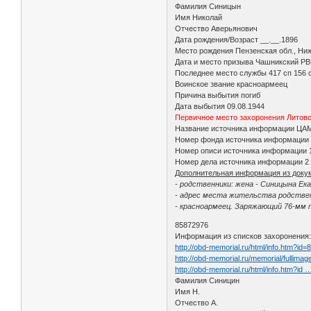
Фамилия Синицын
Имя Николай
Отчество Аверьянович
Дата рождения/Возраст __.__.1896
Место рождения Пензенская обл., Ни
Дата и место призыва Чашникский РВК
Последнее место службы 417 сп 156 
Воинское звание красноармеец
Причина выбытия погиб
Дата выбытия 09.08.1944
Первичное место захоронения Литовск
Название источника информации ЦА
Номер фонда источника информации
Номер описи источника информации 
Номер дела источника информации 2
Дополнительная информация из доку
- родственники: жена - Синицына Е
- адрес места жительства родствен
- красноармеец. Заряжающий 76-мм п
85872976
Информация из списков захоронения
http://obd-memorial.ru/html/info.htm?id
http://obd-memorial.ru/memorial/full
http://obd-memorial.ru/html/info.htm?id
Фамилия Синицин
Имя Н.
Отчество А.