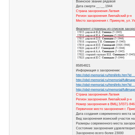
Воинское звание рядовой
Дата смерти __.__.1944
Страна захоронения Латвия
Регион захоронения Лиепайский р-н
Место захоронения г. Приекуле, ул. У
Фрагмент страницы из списков захор
85854821
Информация о захоронении:
http://obd-memorial.ru/html/info.htm?id
http://obd-memorial.ru/memorial/full
http://obd-memorial.ru/html/info.htm?id
http://obd-memorial.ru/memorial/fulli
Страна захоронения Латвия
Регион захоронения Лиепайский р-н
Номер захоронения в ВМЦ ЗЛ371-846
Первичное место захоронения г. Прие
Дата создания современного места з
Вид захоронения воинский участок н
Размеры современного места захорон
Состояние захоронения удовлетвори
Захоронено всего более 23000