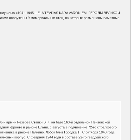
а с надписью «1941-1945 LIELA TEVIJAS KARA VARONIEM. ГЕРОЯМ ВЕЛИКОЙ
и сооружены 9 мемориальных стен, на которых размещены памятные
8-й армии Резерва Ставки ВГК, на базе 163-й отдельной Пензенской
адном фронте в районе Ельни, с августа в подчинение 72-го стрелкового
тивника в районе Палкино, Лобок близ Городка[1]. С октября 1943 года
релковый корпус. С февраля 1944 года в составе 22-го гвардейского