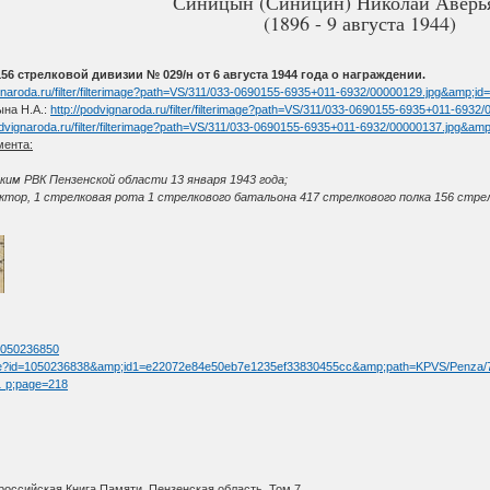
Синицын (Синицин) Николай Аверь
(1896 - 9 августа 1944)
56 стрелковой дивизии № 029/н от 6 августа 1944 года о награждении.
ignaroda.ru/filter/filterimage?path=VS/311/033-0690155-6935+011-6932/00000129.jpg&am
на Н.А.:
http://podvignaroda.ru/filter/filterimage?path=VS/311/033-0690155-6935+011-
podvignaroda.ru/filter/filterimage?path=VS/311/033-0690155-6935+011-6932/00000137.jpg
мента:
ким РВК Пензенской области 13 января 1943 года;
тор, 1 стрелковая рота 1 стрелкового батальона 417 стрелкового полка 156 стрел
=1050236850
limage?id=1050236838&amp;id1=e22072e84e50eb7e1235ef33830455cc&amp;path=KPVS/Penza/
 … p;page=218
оссийская Книга Памяти. Пензенская область. Том 7