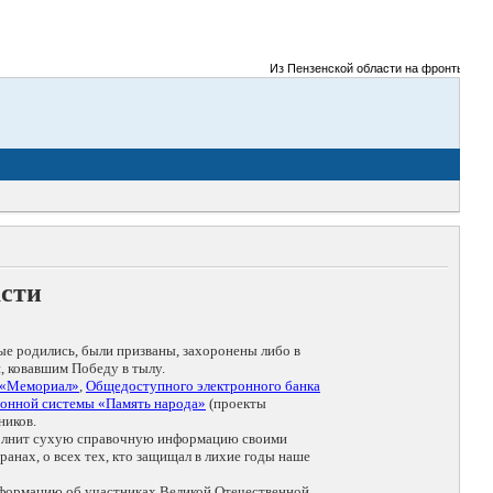
Из Пензенской области на фронты Великой 
асти
ые родились, были призваны, захоронены либо в
, ковавшим Победу в тылу.
 «Мемориал»
,
Общедоступного электронного банка
онной системы «Память народа»
(проекты
ников.
дополнит сухую справочную информацию своими
анах, о всех тех, кто защищал в лихие годы наше
нформацию об участниках Великой Отечественной