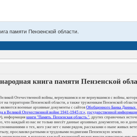
нига памяти Пензенской области.
народная книга памяти Пензенской обл
Великой Отечественной войны, вернувшимся и не вернувшимся с войны, котор
т на территории Пензенской области, а также труженикам Пензенской области
 являются военные архивные документы с сайтов
Обобщенного Банка Данных
а в Великой Отечественной войне 1941-1945 гг.»
,
государственной информаци
), информация
книги "Память. Пензенская область."
, других справочных источ
 то, что каждый из нас не только внесёт данные архивных документов, но и 
оминаниями о тех, кого уже нет с нами рядом, рассказами о ныне живых ветер
в тылу, прославлял ратными и трудовыми подвигами Пензенскую землю.
ая энциклопедия, в которую каждый желающий может внести известную ему и