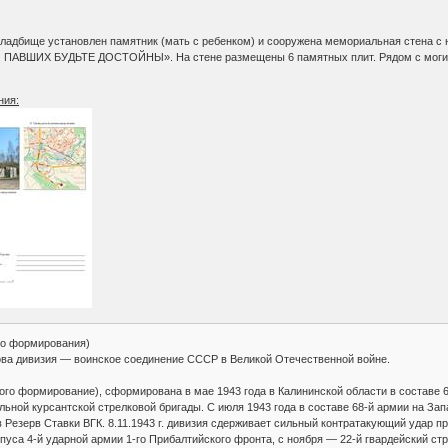
 кладбище установлен памятник (мать с ребенком) и сооружена мемориальная стен
ШИХ БУДЬТЕ ДОСТОЙНЫ». На стене размещены 6 памятных плит. Рядом с могилам
ния:
го формирования)
ова дивизия — воинское соединение СССР в Великой Отечественной войне.
рого формирование), сформирована в мае 1943 года в Калининской области в составе 6
льной курсантской стрелковой бригады. С июля 1943 года в составе 68-й армии на Зап
 Резерв Ставки ВГК. 8.11.1943 г. дивизия сдерживает сильный контратакующий удар про
рпуса 4-й ударной армии 1-го Прибалтийского фронта, с ноября — 22-й гвардейский ст