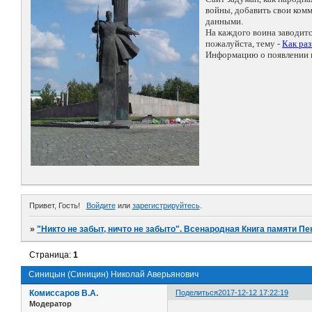
войны, добавить свои ко
данными.
На каждого воина заводит
пожалуйста, тему -
Как ра
Информацию о появлении н
Привет, Гость!
Войдите
или
зарегистрируйтесь
.
»
"Никто не забыт, ничто не забыто". Всенародная Книга памяти Пе
Страница:
1
Синицын (Синицин) Николай Аверьянович
Комиссаров В.А.
Поделиться
2017-12-12 17:22:19
Модератор