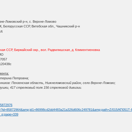
жне-Ломовский р-н, с. Верхне-Ломово
, Белорусская ССР, Витебская обл., Чашникский р-н
сд
ая ССР, Биржайский окр., вол. Радвилишская, д. Климентиеновка
МО
 7057
120438с
мента:
катерина Петровна;
ников: Пензенская область, Нижнеломовский район, село Верхне-Ломово;
ушки, 417 стрелковый полк 156 стрелковой дивизии.
:
=85872976
image?id=85872964&amp;id1=86998cd2dd4483a21a326d606c249781&amp;path=Z/015/КП051Т-Р1
 … p;page=339