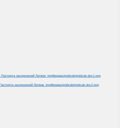
Паспорта захоронений Латвии_img/liepajas/priekule/priekule.doc1.png
аспорта захоронений Латвии_img/liepajas/priekule/priekule.doc2.png