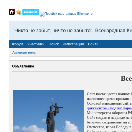
"Никто не забыт, ничто не забыто". Всенародная К
Форум
Участники
Поиск
Регистрация
Войти
Активные темы
Объявление
Все
Сайт посвящается воинам 
настоящее время проживаю
Основой наполнения сайта
документов «Подвиг Народ
Министерства обороны РФ
Сайт создан в надежде на
бережно сохраненными восп
Отечество, ковал Победу 
Сайт задуман, как народн