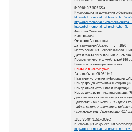
54926640(54926423)
Информация из донесения о безвозвр
http://obd-memorial.ru/html/info.htm?id
http://obd-memorial.ru/memorial/fullima
http://obd-memorial.ru/html/info.htm?id
Фамилия Синицин
Имя Николай
Отчество Аверьянович
Дата рождения/Возраст __.__.1896
Место рождения Пензенская обл., Ниж
Дата и место призыва Нижне-Ломовск
Последнее место службы штаб 156 с
Воинское звание красноармеец
Причина выбытия убит
Дата выбытия 09.08.1944
Название источника информации ЦА
Номер фонда источника информации
Номер описи источника информации 
Номер дела источника информации 7
Дополнительная информация из доку
- родственники: жена - Синицина Ек
- адрес места жительства родствен
- красноармеец. Заряжающий, 417 ст
1151770494(1151769396)
Информация из донесения о безвозвр
http://obd-memorial.ru/html/info.htm?id