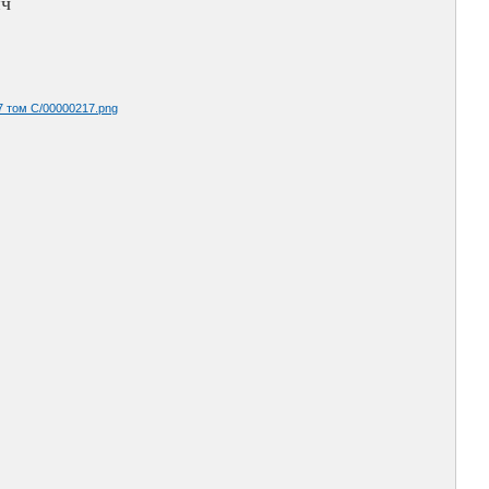
ич
7 том С/00000217.png