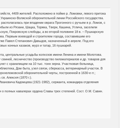
 хозяйств, 4409 жителей. Расположено в пойме р. Ломовки, левого притока
ме Украинско-Волжской оборонительной линии Российского государства.
располагалась при впадении оврага Прогонного с ручьем в р. Ломов, с
ибыли из Рязани, Шацка, Торжка, Твери, Кашина, Углича, заселили
ьскую, Покровскую слободы, а во второй половине 18 в. – Пушкарскую
ова. Первым воеводой и строителем города, составившим его
 уже Павел Степанович Давыдов, назначенный в апреле. Под его
вых конных казаков, мурз и татар, 16 пушкарей.
вета, центральные усадьбы колхозов имени Ленина и имени Молотова.
 свиней, лесничество (производство пиломатериалов и др. товаров для
кт с хранилищем на 10 тыс. тонн зерна. Участковая больница,
иблиотека, Дом быта, узел связи, сберкасса, ветеринарный участок. В
ерхнеломовской оборонительной черты, построенной в 1630-е гг.;
в. Алексея (1870 г.).
вановича Кадомцева (1921-1982), сержанта, командира отделения
рки о полных кавалерах ордена Славы трех степеней. Сост. О.М. Савин.