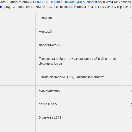
колай Лаврентьевич и
Синицын (Синицин) Николай Аверьянович
один и тот же человек
е
представлена только Книгой Памяти Пензенской области, а поэтому очень ограничен
Синицин
Николай
Лаврентьевич
Пензенская область, Нижнеломовский район, село
Верхний Ломов
Нижне-Ломовский РВК, Пензенская область
красноармеец
погиб в бою
9 августа 1944