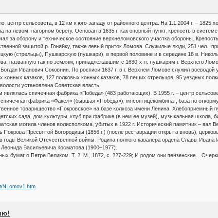
ло, центр сельсовета, в 12 км к юго-западу от районного центра. На 1.1.2004 г. – 1825
а на левом, нагорном берегу. Основан в 1635 г. как опорный пункт, крепость в систе
ал за оборону и техническое состояние верхнеломовского участка обороны. Крепость 
венной защитой р. Гоняйку, также левый приток Ломова. Служилые люди, 251 чел., пр
ецкую (стрельцы), Пушкарскую (пушкари), в первой половине и в середине 18 в. Никол
ва, названную так по землям, принадлежавшим с 1630-х гг. пушкарям г. Верхнего Лом
л Богдан Иванович Соковнин. По росписи 1637 г. в г. Верхнем Ломове служил воеводой
 конных казаков, 127 полковых конных казаков, 78 пеших стрельцов, 95 уездных полко
 волости установлена Советская власть.
м являлась спичечная фабрика «Победа» (483 работающих). В 1955 г. – центр сельсо
я спичечная фабрика «Факел» (бывшая «Победа»), мясоптицекомбинат, база по откорму
венное товарищество «Покровское» на базе колхоза имени Ленина. Хлебоприемный пун
детских сада, дом культуры, клуб при фабрике (в нем ее музей), музыкальная школа, б
ратская могила членов волисполкома, убитых в 1922 г. Исторический памятник – вал В
 Покрова Пресвятой Богородицы (1856 г.) (после реставрации открыта вновь), церковь с
в годы Великой Отечественной войны. Родина полного кавалера ордена Славы Ивана И
 Леонида Васильевича Косматова (1900–1977).
ных бумаг о Петре Великом. Т. 2. М., 1872, с. 227-229; И родом они пензенские... Оче
et/NLomov1.htm
ию!