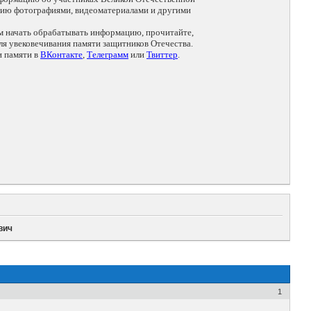
цию фотографиями, видеоматериалами и другими
ем начать обрабатывать информацию, прочитайте,
я увековечивания памяти защитников Отечества.
и памяти в
ВКонтакте
,
Телеграмм
или
Твиттер
.
вич
1