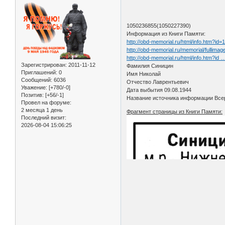
1050236855(1050227390)
Информация из Книги Памяти:
http://obd-memorial.ru/html/info.htm?id
http://obd-memorial.ru/memorial/ful
http://obd-memorial.ru/html/info.htm?id
Зарегистрирован
: 2011-11-12
Фамилия Синицин
Приглашений:
0
Имя Николай
Сообщений:
6036
Отчество Лаврентьевич
Уважение:
[+780/-0]
Дата выбытия 09.08.1944
Позитив:
[+56/-1]
Название источника информации Всер
Провел на форуме:
2 месяца 1 день
Фрагмент страницы из Книги Памяти:
Последний визит:
2026-08-04 15:06:25