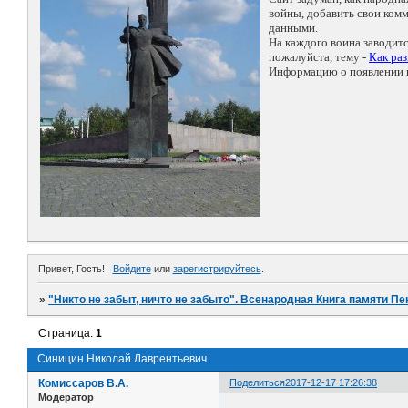
войны, добавить свои ко
данными.
На каждого воина заводит
пожалуйста, тему -
Как ра
Информацию о появлении н
Привет, Гость!
Войдите
или
зарегистрируйтесь
.
»
"Никто не забыт, ничто не забыто". Всенародная Книга памяти Пе
Страница:
1
Синицин Николай Лаврентьевич
Комиссаров В.А.
Поделиться
2017-12-17 17:26:38
Модератор