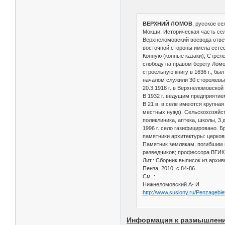
ВЕРХНИЙ ЛОМОВ
, русское се
Мокши. Историческая часть сел
Верхнеломовский воевода отвеч
восточной стороны имела естест
Конную (конные казаки), Стрел
слободу на правом берегу Ломо
строельную книгу в 1636 г., бы
началом служили 30 сторожевых
20.3.1918 г. в Верхнеломовской
В 1932 г. ведущим предприятие
В 21 в. в селе имеются крупна
местных нужд). Сельскохозяйст
поликлиника, аптека, школы, 3 
1996 г. село газифицировано. Б
памятники архитектуры: церковь
Памятник землякам, погибшим 
разведчиков; профессора ВГИК
Лит.: Сборник выписок из архив
Пенза, 2010, с.84-86.
См. :
Нижнеломовский А- И
http://www.suslony.ru/Penzagebi
Информация к размышлен