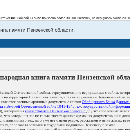
чественной войны было призвано более 300 000 человек, не вернулось около 200 000 
нига памяти Пензенской области.
народная книга памяти Пензенской обл
Великой Отечественной войны, вернувшимся и не вернувшимся с войны, котор
т на территории Пензенской области, а также труженикам Пензенской области
 являются военные архивные документы с сайтов
Обобщенного Банка Данных
а в Великой Отечественной войне 1941-1945 гг.»
,
государственной информаци
), информация
книги "Память. Пензенская область."
, других справочных источ
 то, что каждый из нас не только внесёт данные архивных документов, но и 
оминаниями о тех, кого уже нет с нами рядом, рассказами о ныне живых ветер
в тылу, прославлял ратными и трудовыми подвигами Пензенскую землю.
ая энциклопедия, в которую каждый желающий может внести известную ему и