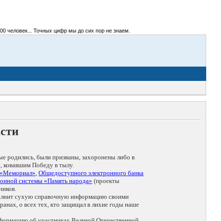
человек... Точных цифр мы до сих пор не знаем.
асти
ые родились, были призваны, захоронены либо в
, ковавшим Победу в тылу.
 «Мемориал»
,
Общедоступного электронного банка
онной системы «Память народа»
(проекты
ников.
дополнит сухую справочную информацию своими
анах, о всех тех, кто защищал в лихие годы наше
нформацию об участниках Великой Отечественной