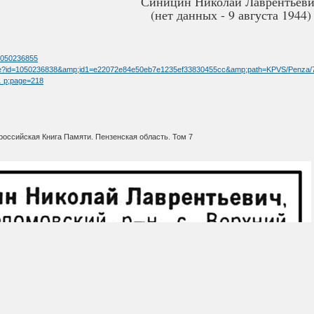
Синицин Николай Лаврентьев
(нет данных - 9 августа 1944)
=1050236855
limage?id=1050236838&amp;id1=e22072e84e50eb7e1235ef33830455cc&amp;path=KPVS/Penza/
 … p;page=218
оссийская Книга Памяти. Пензенская область. Том 7