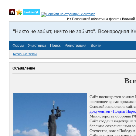
Из Пензенской области на фронты Великой Оте
"Никто не забыт, ничто не забыто". Всенародная К
Форум
Участники
Поиск
Регистрация
Войти
Активные темы
Объявление
Все
Сайт посвящается воинам 
настоящее время проживаю
Основой наполнения сайта
документов «Подвиг Народ
Министерства обороны РФ
Сайт создан в надежде на
бережно сохраненными восп
Отечество, ковал Победу 
Сайт задуман, как народн