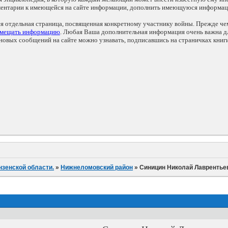
мментарии к имеющейся на сайте информации, дополнить имеющуюся информа
ся отдельная страница, посвященная конкретному участнику войны. Прежде ч
змещать информацию
. Любая Ваша дополнительная информация очень важна дл
овых сообщений на сайте можно узнавать, подписавшись на страничках книг
нзенской области.
»
Нижнеломовский район
»
Синицин Николай Лаврентье