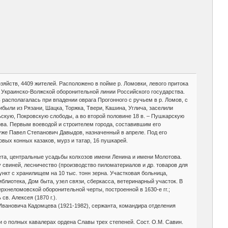
 хозяйств, 4409 жителей. Расположено в пойме р. Ломовки, левого притока
ме Украинско-Волжской оборонительной линии Российского государства.
располагалась при впадении оврага Прогонного с ручьем в р. Ломов, с
ибыли из Рязани, Шацка, Торжка, Твери, Кашина, Углича, заселили
ьскую, Покровскую слободы, а во второй половине 18 в. – Пушкарскую
ова. Первым воеводой и строителем города, составившим его
 уже Павел Степанович Давыдов, назначенный в апреле. Под его
вых конных казаков, мурз и татар, 16 пушкарей.
вета, центральные усадьбы колхозов имени Ленина и имени Молотова.
 свиней, лесничество (производство пиломатериалов и др. товаров для
кт с хранилищем на 10 тыс. тонн зерна. Участковая больница,
иблиотека, Дом быта, узел связи, сберкасса, ветеринарный участок. В
ерхнеломовской оборонительной черты, построенной в 1630-е гг.;
в. Алексея (1870 г.).
вановича Кадомцева (1921-1982), сержанта, командира отделения
рки о полных кавалерах ордена Славы трех степеней. Сост. О.М. Савин.