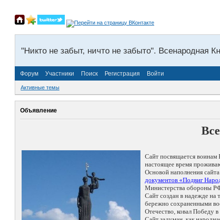
"Никто не забыт, ничто не забыто". Всенародная К
Форум
Участники
Поиск
Регистрация
Войти
Активные темы
Объявление
Все
Сайт посвящается воинам 
настоящее время проживаю
Основой наполнения сайта
документов «Подвиг Народ
Министерства обороны РФ
Сайт создан в надежде на
бережно сохраненными восп
Отечество, ковал Победу 
Сайт задуман, как народн