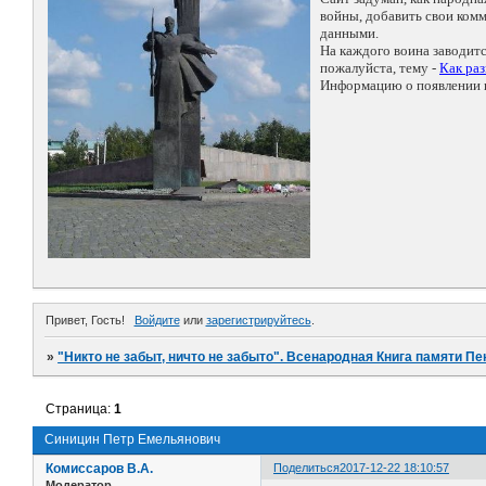
войны, добавить свои ко
данными.
На каждого воина заводит
пожалуйста, тему -
Как ра
Информацию о появлении н
Привет, Гость!
Войдите
или
зарегистрируйтесь
.
»
"Никто не забыт, ничто не забыто". Всенародная Книга памяти Пе
Страница:
1
Синицин Петр Емельянович
Комиссаров В.А.
Поделиться
2017-12-22 18:10:57
Модератор