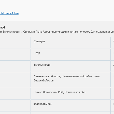
et/NLomov1.htm
ию!
р Емельянович и Синицын Петр Аверьянович один и тот же человек. Для сравнения св
Синицин
Петр
Емельянович
Пензенская область, Нижнеломовский район, село
Верхний Ломов
Нижне-Ломовский РВК, Пензенская обл
красноармеец