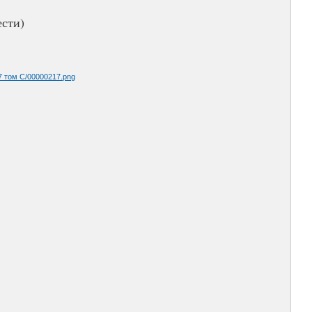
ести)
7 том С/00000217.png