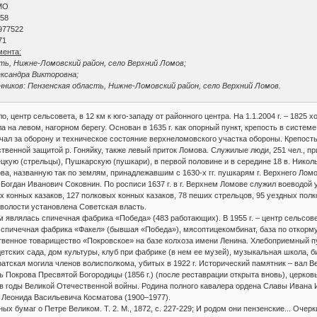
МО
 58
977522
71
мента:
ть, Нижне-Ломовский район, село Верхний Ломов;
ександра Викторовна;
ников: Пензенская область, Нижне-Ломовский район, село Верхний Ломов.
ло, центр сельсовета, в 12 км к юго-западу от районного центра. На 1.1.2004 г. – 1825
а на левом, нагорном берегу. Основан в 1635 г. как опорный пункт, крепость в систе
ал за оборону и техническое состояние верхнеломовского участка обороны. Крепость 
венной защитой р. Гоняйку, также левый приток Ломова. Служилые люди, 251 чел., пр
ецкую (стрельцы), Пушкарскую (пушкари), в первой половине и в середине 18 в. Никол
ва, названную так по землям, принадлежавшим с 1630-х гг. пушкарям г. Верхнего Лом
л Богдан Иванович Соковнин. По росписи 1637 г. в г. Верхнем Ломове служил воеводой
 конных казаков, 127 полковых конных казаков, 78 пеших стрельцов, 95 уездных полко
 волости установлена Советская власть.
м являлась спичечная фабрика «Победа» (483 работающих). В 1955 г. – центр сельсо
я спичечная фабрика «Факел» (бывшая «Победа»), мясоптицекомбинат, база по откорму
венное товарищество «Покровское» на базе колхоза имени Ленина. Хлебоприемный пун
детских сада, дом культуры, клуб при фабрике (в нем ее музей), музыкальная школа, б
ратская могила членов волисполкома, убитых в 1922 г. Исторический памятник – вал В
 Покрова Пресвятой Богородицы (1856 г.) (после реставрации открыта вновь), церковь с
в годы Великой Отечественной войны. Родина полного кавалера ордена Славы Ивана И
 Леонида Васильевича Косматова (1900–1977).
ных бумаг о Петре Великом. Т. 2. М., 1872, с. 227-229; И родом они пензенские... Оче