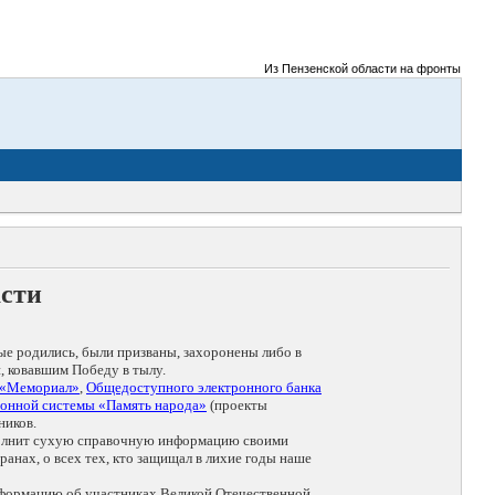
Из Пензенской области на фронты Великой 
асти
ые родились, были призваны, захоронены либо в
, ковавшим Победу в тылу.
 «Мемориал»
,
Общедоступного электронного банка
онной системы «Память народа»
(проекты
ников.
дополнит сухую справочную информацию своими
анах, о всех тех, кто защищал в лихие годы наше
нформацию об участниках Великой Отечественной