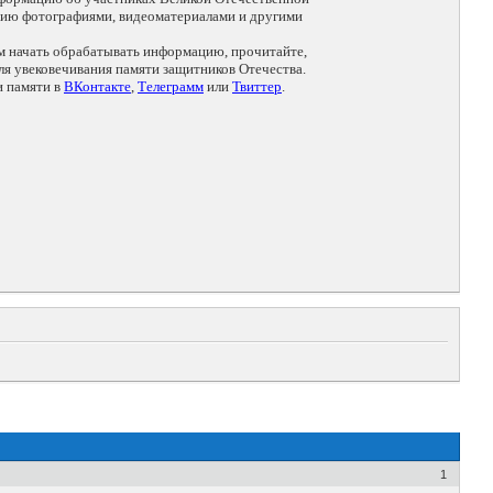
цию фотографиями, видеоматериалами и другими
ем начать обрабатывать информацию, прочитайте,
я увековечивания памяти защитников Отечества.
и памяти в
ВКонтакте
,
Телеграмм
или
Твиттер
.
1