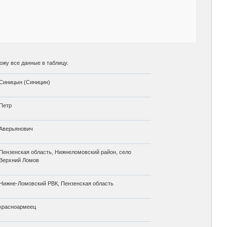
ожу все данные в таблицу.
Синицын (Синицин)
Петр
Аверьянович
Пензенская область, Нижнеломовский район, село
Верхний Ломов
Нижне-Ломовский РВК, Пензенская область
красноармеец