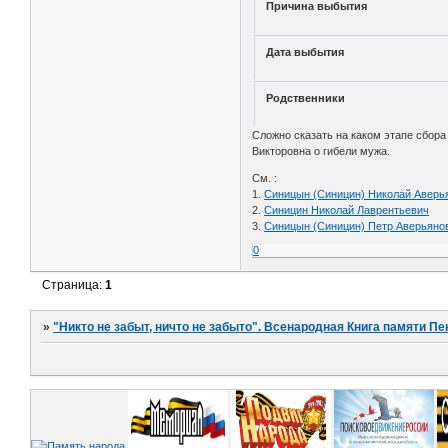
Причина выбытия
Дата выбытия
Родственники
Сложно сказать на каком этапе сбора
Викторовна о гибели мужа.
См. :
1.
Синицын (Синицин) Николай Аверь
2.
Синицин Николай Лаврентьевич
3.
Синицын (Синицин) Петр Аверьяно
0
Страница:
1
»
"Никто не забыт, ничто не забыто". Всенародная Книга памяти Пе