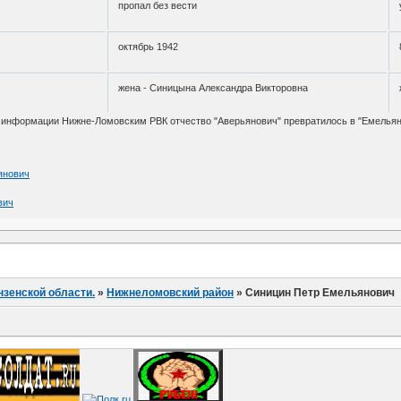
пропал без вести
октябрь 1942
жена - Синицына Александра Викторовна
 информации Нижне-Ломовским РВК отчество "Аверьянович" превратилось в "Емельянов
янович
вич
нзенской области.
»
Нижнеломовский район
»
Синицин Петр Емельянович