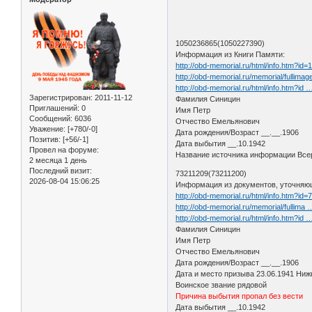
1050236865(1050227390)
Информация из Книги Памяти:
http://obd-memorial.ru/html/info.htm?id
http://obd-memorial.ru/memorial/ful
http://obd-memorial.ru/html/info.htm?id
Зарегистрирован
: 2011-11-12
Фамилия Синицин
Приглашений:
0
Имя Петр
Сообщений:
6036
Отчество Емельянович
Уважение:
[+780/-0]
Дата рождения/Возраст __.__.1906
Позитив:
[+56/-1]
Дата выбытия __.10.1942
Провел на форуме:
Название источника информации Всер
2 месяца 1 день
Последний визит:
73211209(73211200)
2026-08-04 15:06:25
Информация из документов, уточняю
http://obd-memorial.ru/html/info.htm?id
http://obd-memorial.ru/memorial/fullima
http://obd-memorial.ru/html/info.htm?id
Фамилия Синицин
Имя Петр
Отчество Емельянович
Дата рождения/Возраст __.__.1906
Дата и место призыва 23.06.1941 Ниж
Воинское звание рядовой
Причина выбытия пропал без вести
Дата выбытия __.10.1942