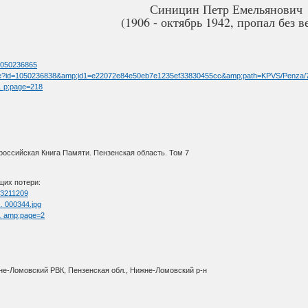
Синицин Петр Емельянович
(1906 - октябрь 1942, пропал без в
=1050236865
limage?id=1050236838&amp;id1=e22072e84e50eb7e1235ef33830455cc&amp;path=KPVS/Penza/
 … p;page=218
оссийская Книга Памяти. Пензенская область. Том 7
щих потери:
=73211209
 … 000344.jpg
 … amp;page=2
не-Ломовский РВК, Пензенская обл., Нижне-Ломовский р-н