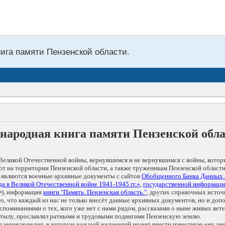
нига памяти Пензенской области.
народная книга памяти Пензенской обл
Великой Отечественной войны, вернувшимся и не вернувшимся с войны, котор
т на территории Пензенской области, а также труженикам Пензенской области
 являются военные архивные документы с сайтов
Обобщенного Банка Данных
а в Великой Отечественной войне 1941-1945 гг.»
,
государственной информаци
), информация
книги "Память. Пензенская область."
, других справочных источ
 то, что каждый из нас не только внесёт данные архивных документов, но и 
оминаниями о тех, кого уже нет с нами рядом, рассказами о ныне живых ветер
в тылу, прославлял ратными и трудовыми подвигами Пензенскую землю.
ая энциклопедия, в которую каждый желающий может внести известную ему и