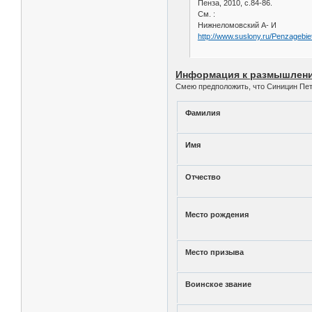
Пенза, 2010, с.84-86.
См. :
Нижнеломовский А- И
http://www.suslony.ru/Penzagebi
Информация к размышлен
Смею предположить, что Синицин Пет
Фамилия
Имя
Отчество
Место рождения
Место призыва
Воинское звание