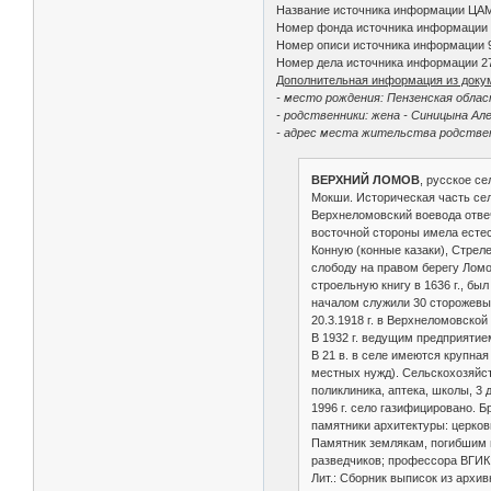
Название источника информации ЦА
Номер фонда источника информации
Номер описи источника информации 
Номер дела источника информации 2
Дополнительная информация из доку
- место рождения: Пензенская облас
- родственники: жена - Синицына Ал
- адрес места жительства родствен
ВЕРХНИЙ ЛОМОВ
, русское се
Мокши. Историческая часть сел
Верхнеломовский воевода отвеч
восточной стороны имела естест
Конную (конные казаки), Стрел
слободу на правом берегу Ломо
строельную книгу в 1636 г., бы
началом служили 30 сторожевых
20.3.1918 г. в Верхнеломовской
В 1932 г. ведущим предприятие
В 21 в. в селе имеются крупна
местных нужд). Сельскохозяйст
поликлиника, аптека, школы, 3 
1996 г. село газифицировано. Б
памятники архитектуры: церковь
Памятник землякам, погибшим 
разведчиков; профессора ВГИК
Лит.: Сборник выписок из архив