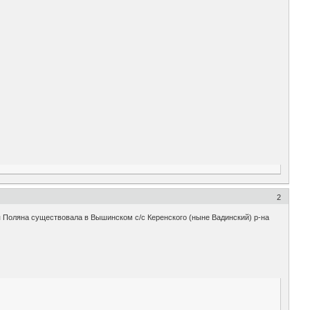
2
ая Поляна существовала в Вышинском с/с Керенского (ныне Вадинский) р-на