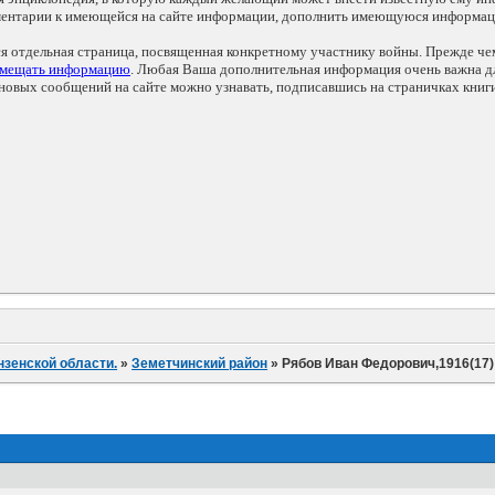
мментарии к имеющейся на сайте информации, дополнить имеющуюся информа
ся отдельная страница, посвященная конкретному участнику войны. Прежде ч
змещать информацию
. Любая Ваша дополнительная информация очень важна дл
овых сообщений на сайте можно узнавать, подписавшись на страничках книг
нзенской области.
»
Земетчинский район
»
Рябов Иван Федорович,1916(17)