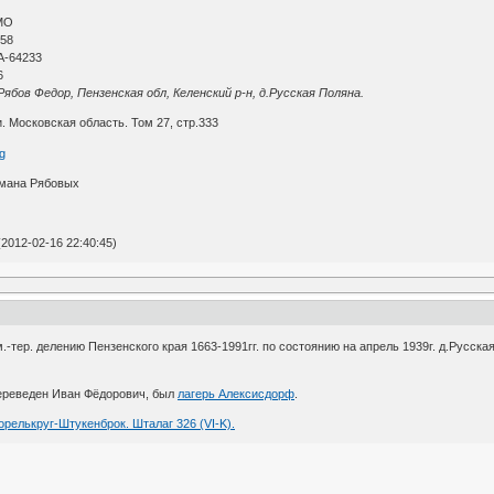
МО
 58
A-64233
6
бов Федор, Пензенская обл, Келенский р-н, д.Русская Поляна.
 Московская область. Том 27, стр.333
омана Рябовых
2012-02-16 22:40:45)
-тер. делению Пензенского края 1663-1991гг. по состоянию на апрель 1939г. д.Русск
ереведен Иван Фёдорович, был
лагерь Алексисдорф
.
Форелькруг-Штукенброк. Шталаг 326 (VI-K).