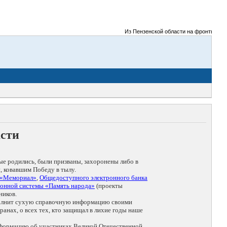
Из Пензенской области на фронты Великой
асти
ые родились, были призваны, захоронены либо в
, ковавшим Победу в тылу.
 «Мемориал»
,
Общедоступного электронного банка
онной системы «Память народа»
(проекты
ников.
дополнит сухую справочную информацию своими
анах, о всех тех, кто защищал в лихие годы наше
нформацию об участниках Великой Отечественной