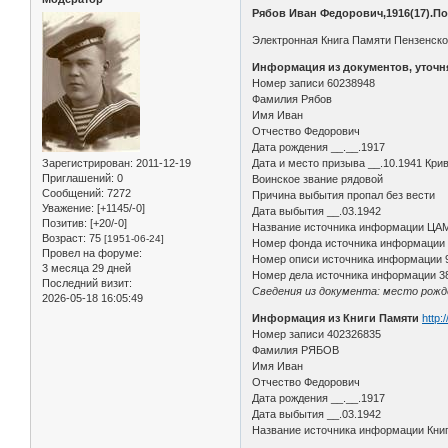
Рябов Иван Федорович,1916(17).Пог
Электронная Книга Памяти Пензенской
Информация из документов, уточ
Номер записи 60238948
Фамилия Рябов
Имя Иван
Отчество Федорович
Дата рождения __.__.1917
Зарегистрирован
: 2011-12-19
Дата и место призыва __.10.1941 Кри
Приглашений:
0
Воинское звание рядовой
Сообщений:
7272
Причина выбытия пропал без вести
Уважение:
[+1145/-0]
Дата выбытия __.03.1942
Позитив:
[+20/-0]
Название источника информации ЦА
Возраст:
75
[1951-06-24]
Номер фонда источника информации
Провел на форуме:
Номер описи источника информации 
3 месяца 29 дней
Номер дела источника информации 3
Последний визит:
Сведения из документа: место рожде
2026-05-18 16:05:49
Информация из Книги Памяти
http:
Номер записи 402326835
Фамилия РЯБОВ
Имя Иван
Отчество Федорович
Дата рождения __.__.1917
Дата выбытия __.03.1942
Название источника информации Книг