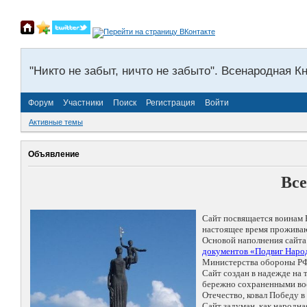
"Никто не забыт, ничто не забыто". Всенародная К
Форум
Участники
Поиск
Регистрация
Войти
Активные темы
Объявление
Все
Сайт посвящается воинам 
настоящее время проживаю
Основой наполнения сайта
документов «Подвиг Народ
Министерства обороны РФ
Сайт создан в надежде на
бережно сохраненными восп
Отечество, ковал Победу 
Сайт задуман, как народн