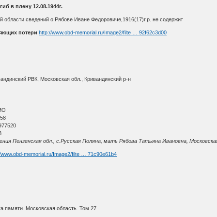
иб в плену 12.08.1944г.
 области сведений о Рябове Иване Федоровиче,1916(17)г.р. не содержит
няющих потери
http://www.obd-memorial.ru/Image2/filte … 92f62c3d00
вандинский РВК, Московская обл., Кривандинский р-н
МО
 58
977520
8
ния Пензенская обл., с.Русская Поляна, мать Рябова Татьяна Ивановна, Московская 
//www.obd-memorial.ru/Image2/filte … 71c90e61b4
а памяти. Московская область. Том 27