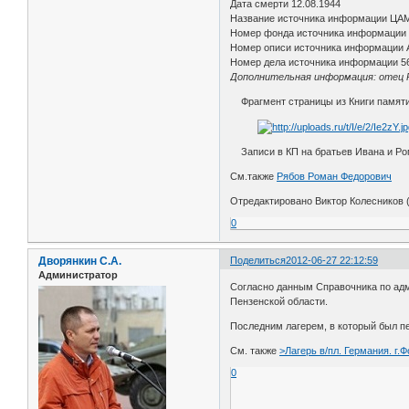
Дата смерти 12.08.1944
Название источника информации ЦА
Номер фонда источника информации
Номер описи источника информации 
Номер дела источника информации 5
Дополнительная информация: отец Ря
Фрагмент страницы из Книги памяти.
Записи в КП на братьев Ивана и Р
См.также
Рябов Роман Федорович
Отредактировано Виктор Колесников (
0
Дворянкин С.А.
Поделиться
2012-06-27 22:12:59
Администратор
Согласно данным Справочника по адм.
Пензенской области.
Последним лагерем, в который был п
См. также
>Лагерь в/пл. Германия. г.
0