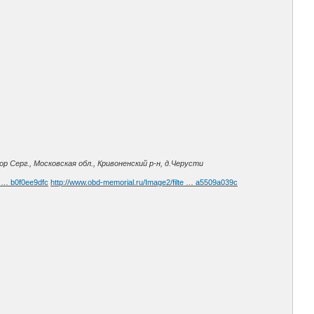
р Серг., Московская обл., Кривоненский р-н, д.Черусти
e … b0f0ee9dfc
http://www.obd-memorial.ru/Image2/filte … a5509a039c