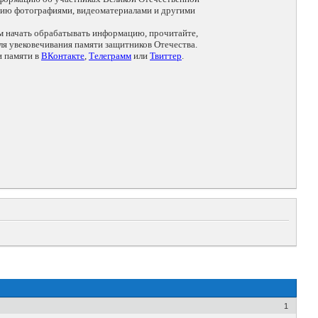
цию фотографиями, видеоматериалами и другими
ем начать обрабатывать информацию, прочитайте,
я увековечивания памяти защитников Отечества.
и памяти в
ВКонтакте
,
Телеграмм
или
Твиттер
.
1