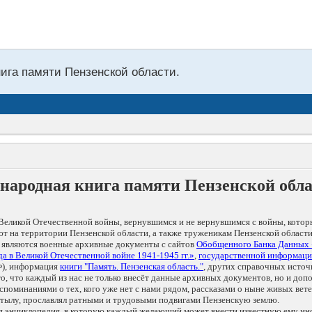
нига памяти Пензенской области.
народная книга памяти Пензенской обл
Великой Отечественной войны, вернувшимся и не вернувшимся с войны, котор
т на территории Пензенской области, а также труженикам Пензенской области
 являются военные архивные документы с сайтов
Обобщенного Банка Данных
а в Великой Отечественной войне 1941-1945 гг.»
,
государственной информаци
), информация
книги "Память. Пензенская область."
, других справочных источ
 то, что каждый из нас не только внесёт данные архивных документов, но и 
оминаниями о тех, кого уже нет с нами рядом, рассказами о ныне живых ветер
в тылу, прославлял ратными и трудовыми подвигами Пензенскую землю.
ая энциклопедия, в которую каждый желающий может внести известную ему и