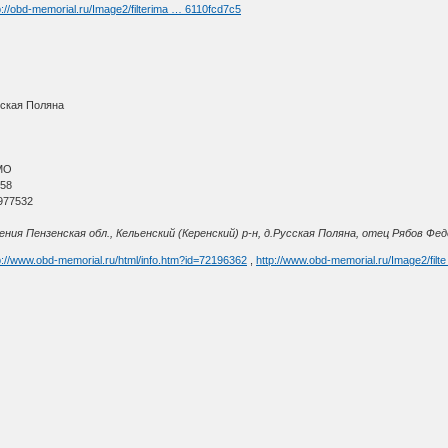
p://obd-memorial.ru/Image2/filterima … 6110fcd7c5
сская Поляна
МО
 58
977532
ия Пензенская обл., Кельенский (Керенский) р-н, д.Русская Поляна, отец Рябов Федо
p://www.obd-memorial.ru/html/info.htm?id=72196362
,
http://www.obd-memorial.ru/Image2/filt