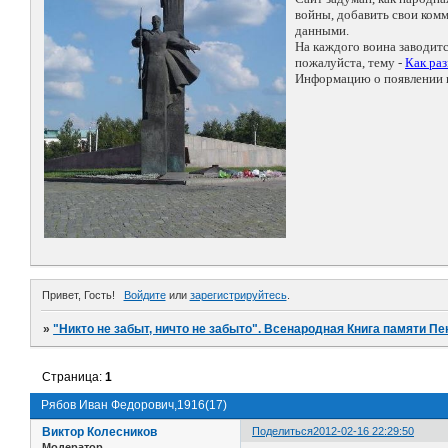
войны, добавить свои ко
данными.
На каждого воина заводит
пожалуйста, тему -
Как ра
Информацию о появлении н
Привет, Гость!
Войдите
или
зарегистрируйтесь
.
»
"Никто не забыт, ничто не забыто". Всенародная Книга памяти Пе
Страница:
1
Рябов Иван Федорович,1916(17)
Виктор Колесников
Поделиться
2012-02-16 22:29:50
Модератор