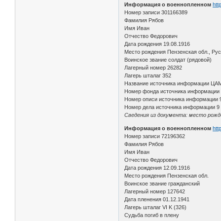
Информация о военнопленном
htt
Номер записи 301166389
Фамилия Рябов
Имя Иван
Отчество Федорович
Дата рождения 19.08.1916
Место рождения Пензенская обл., Ру
Воинское звание солдат (рядовой)
Лагерный номер 26282
Лагерь шталаг 352
Название источника информации ЦА
Номер фонда источника информации
Номер описи источника информации 
Номер дела источника информации 9
Сведения из документа: место рожден
Информация о военнопленном
htt
Номер записи 72196362
Фамилия Рябов
Имя Иван
Отчество Федорович
Дата рождения 12.09.1916
Место рождения Пензенская обл.
Воинское звание гражданский
Лагерный номер 127642
Дата пленения 01.12.1941
Лагерь шталаг VI K (326)
Судьба погиб в плену