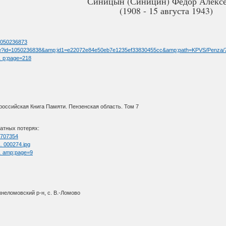
Синицын (Синицин) Федор Алекс
(1908 - 15 августа 1943)
=1050236873
limage?id=1050236838&amp;id1=e22072e84e50eb7e1235ef33830455cc&amp;path=KPVS/Penza/
 … p;page=218
оссийская Книга Памяти. Пензенская область. Том 7
атных потерях:
=2707354
 … 000274.jpg
 … amp;page=9
неломовский р-н, с. В.-Ломово