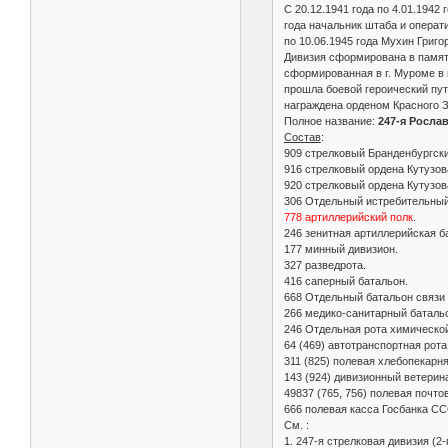
С 20.12.1941 года по 4.01.194
года начальник штаба и операт
по 10.06.1945 года Мухин Григор
Дивизия сформирована в память
сформированная в г. Муроме в п
прошла боевой героический пут
награждена орденом Красного 
Полное название:
247-я Росла
Состав
:
909 стрелковый Бранденбургски
916 стрелковый ордена Кутузов
920 стрелковый ордена Кутузов
306 Отдельный истребительный
778 артиллерийский полк
.
246 зенитная артиллерийская б
177 минный дивизион.
327 разведрота.
416 саперный батальон.
668 Отдельный батальон связи 
266 медико-санитарный баталь
246 Отдельная рота химическо
64 (469) автотранспортная рота
311 (825) полевая хлебопекарня
143 (924) дивизионный ветерин
49837 (765, 756) полевая почто
666 полевая касса Госбанка СС
См. :
1. 247-я стрелковая дивизия (