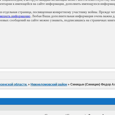
мментарии к имеющейся на сайте информации, дополнить имеющуюся информа
ся отдельная страница, посвященная конкретному участнику войны. Прежде ч
змещать информацию
. Любая Ваша дополнительная информация очень важна дл
овых сообщений на сайте можно узнавать, подписавшись на страничках книг
нзенской области.
»
Нижнеломовский район
»
Синицын (Синицин) Федор А