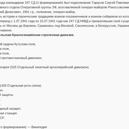
2 года командиром 247 СД (2 формирования) был подполковник Тарасов Сергей Павлови
ивного отдела Оперативной группы ЗФ, возглавляемой генерал-майором Рокоссовским К
ий Денисович, 1901 г.р., полковник, генерал-майор.
 истории и героическим традициям воинов-пограничников и воинов-сибиряков из кото
ериод с 1.07.1941 года по 15.07.1941 года как 247 СД НКВД и прекратившая своё сущ
ь от Москвы до Берлина. Сражалась под Москвой, Смоленском, в Белоруссии, Украин
Знамени.
вльская Краснознамённая стрелковая дивизия
.
й ордена Кутузова полк,
а полк,
а полк,
 противотанковый дивизион.
атарея (525 Отдельный зенитный артиллерийский дивизион).
(428 Отдельная рота связи).
он.
й защиты.
.
.
арный лазарет.
вая станция.
СР.
2-го формирования) — Википедия