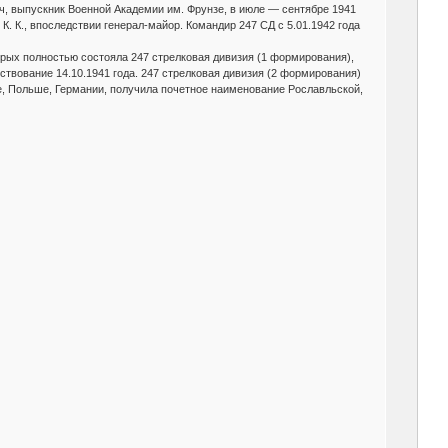
ч, выпускник Военной Академии им. Фрунзе, в июле — сентябре 1941
. К., впоследствии генерал-майор. Командир 247 СД с 5.01.1942 года
рых полностью состояла 247 стрелковая дивизия (1 формирования),
ествование 14.10.1941 года. 247 стрелковая дивизия (2 формирования)
е, Польше, Германии, получила почетное наименование Рославльской,