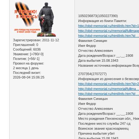
1050236873(1050227390)
Информация из Книги Памяти:
http://obd-memorial.ru/html/info.htm?id
http://obd-memorial.ru/memorial/ful
http://obd-memorial.ru/html/info.htm?id
Зарегистрирован
: 2011-11-12
Фамилия Синицин
Приглашений:
0
Имя Федор
Сообщений:
6036
Отчество Алексеевич
Уважение:
[+780/-0]
Дата рождения/Возраст __.__.1908
Позитив:
[+56/-1]
Дата выбытия 15.08.1943
Провел на форуме:
Название источника информации Всер
2 месяца 1 день
Последний визит:
2707354(2707277)
2026-08-04 15:06:25
Информация из донесения о безвозвр
http://obd-memorial.ru/html/info.htm?id
http://obd-memorial.ru/memorial/fullima
http://obd-memorial.ru/html/info.htm?id
Фамилия Синицын
Имя Федор
Отчество Алексеевич
Дата рождения/Возраст __.__.1908
Место рождения Пензенская обл., Ниж
Последнее место службы 247 сд
Воинское звание красноармеец
Причина выбытия убит
Дата выбытия 15.08.1943