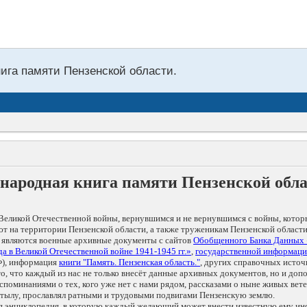
нига памяти Пензенской области.
народная книга памяти Пензенской обл
Великой Отечественной войны, вернувшимся и не вернувшимся с войны, котор
т на территории Пензенской области, а также труженикам Пензенской области
 являются военные архивные документы с сайтов
Обобщенного Банка Данных
а в Великой Отечественной войне 1941-1945 гг.»
,
государственной информаци
), информация
книги "Память. Пензенская область."
, других справочных источ
 то, что каждый из нас не только внесёт данные архивных документов, но и 
оминаниями о тех, кого уже нет с нами рядом, рассказами о ныне живых ветер
в тылу, прославлял ратными и трудовыми подвигами Пензенскую землю.
ая энциклопедия, в которую каждый желающий может внести известную ему и