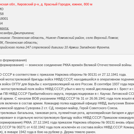
кая обл., Кировский р-н, д. Красный Городок, южнее, 800 м
МО
 58
18001
64
мента:
ександра Дмитриевна;
ников: Пензенская область, Нижне-Ломовский район, село Верхний Ломов;
ВК, Пензенская область;
лерийского полка 247 стрелковой дивизии 10 Армии Западного Фронта.
го формирования)
го формирования) — воинское соединение РККА времён Великой Отечественной войны.
 СССР в соответствии с приказом Наркома обороны № 00131 от 27.12.1941 года.
ой мотострелковой бригады войск НКВД СССР, находившейся в оперативном подчинени
 войск ОГПУ для борьбы с контрреволюцией на юге России. В сентябре 1937 года пер
 мотострелковый полк войск НКВД СССР, убыл к месту новой дислокации в г. Брест и 
ав ПВ НКВД СССР Прибалтийского округа, передислоцирован в г. Каунас Литовской ССР
ей армии. С началом ВОВ указанием НКВД СССР № 31 от 26.06.1941 года полк вошёл в
олк включен в состав армии. Командир полка кадровый офицер НКВД, выпускник Воен
линской ордена Суворова 2 ст. СД, генерал-майор, Герой Советского Союза.
стрелковых батальона, танковая рота, пулемётная рота, артиллерийская батарея и дру
рмирован» в отдельную мотострелковую бригаду войск НКВД СССР. Приказом командую
формирования) РККА. 27.12.1941 года приказом Наркома обороны № 00131 вновь обра
 СССР № 00271 от 4.02.1942 года полк исключён из состава войск НКВД СССР. Кома
, в январе 1942 года в бою на рубеже р. Держа тяжело ранен.