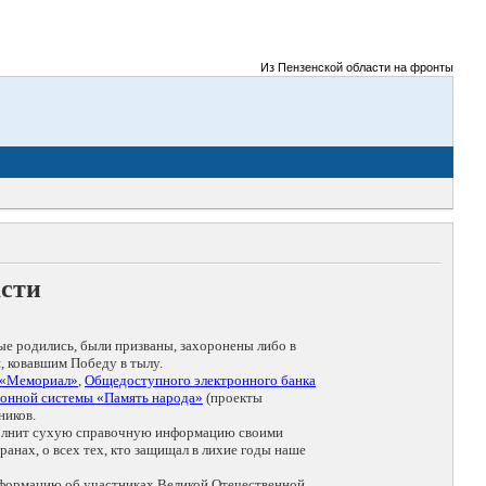
Из Пензенской области на фронты Великой 
асти
ые родились, были призваны, захоронены либо в
, ковавшим Победу в тылу.
 «Мемориал»
,
Общедоступного электронного банка
онной системы «Память народа»
(проекты
ников.
дополнит сухую справочную информацию своими
анах, о всех тех, кто защищал в лихие годы наше
нформацию об участниках Великой Отечественной