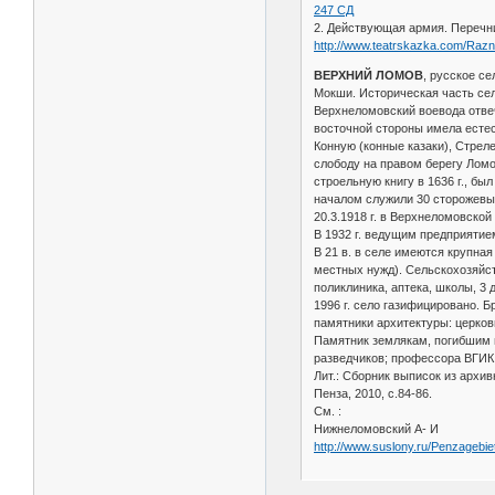
247 СД
2. Действующая армия. Перечни
http://www.teatrskazka.com/Raz
ВЕРХНИЙ ЛОМОВ
, русское се
Мокши. Историческая часть сел
Верхнеломовский воевода отвеч
восточной стороны имела естест
Конную (конные казаки), Стрел
слободу на правом берегу Ломо
строельную книгу в 1636 г., бы
началом служили 30 сторожевых
20.3.1918 г. в Верхнеломовской
В 1932 г. ведущим предприятие
В 21 в. в селе имеются крупна
местных нужд). Сельскохозяйст
поликлиника, аптека, школы, 3 
1996 г. село газифицировано. Б
памятники архитектуры: церковь
Памятник землякам, погибшим 
разведчиков; профессора ВГИК
Лит.: Сборник выписок из архив
Пенза, 2010, с.84-86.
См. :
Нижнеломовский А- И
http://www.suslony.ru/Penzagebi