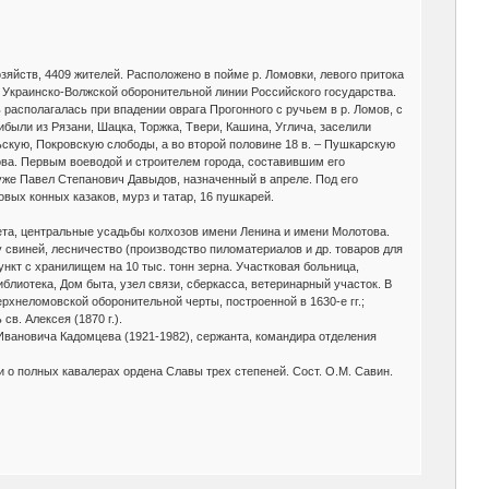
 хозяйств, 4409 жителей. Расположено в пойме р. Ломовки, левого притока
ме Украинско-Волжской оборонительной линии Российского государства.
располагалась при впадении оврага Прогонного с ручьем в р. Ломов, с
ибыли из Рязани, Шацка, Торжка, Твери, Кашина, Углича, заселили
ьскую, Покровскую слободы, а во второй половине 18 в. – Пушкарскую
ова. Первым воеводой и строителем города, составившим его
 уже Павел Степанович Давыдов, назначенный в апреле. Под его
вых конных казаков, мурз и татар, 16 пушкарей.
вета, центральные усадьбы колхозов имени Ленина и имени Молотова.
 свиней, лесничество (производство пиломатериалов и др. товаров для
кт с хранилищем на 10 тыс. тонн зерна. Участковая больница,
иблиотека, Дом быта, узел связи, сберкасса, ветеринарный участок. В
ерхнеломовской оборонительной черты, построенной в 1630-е гг.;
в. Алексея (1870 г.).
вановича Кадомцева (1921-1982), сержанта, командира отделения
рки о полных кавалерах ордена Славы трех степеней. Сост. О.М. Савин.