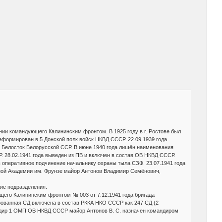
и командующего Калининским фронтом. В 1925 году в г. Ростове был
еформирован в 5 Донской полк войск НКВД СССР. 22.09.1939 года
г. Белосток Белорусской ССР. В июне 1940 года лишён наименования
. 28.02.1941 года выведен из ПВ и включен в состав ОВ НКВД СССР.
 оперативное подчинение начальнику охраны тыла СЗФ. 23.07.1941 года
ной Академии им. Фрунзе майор Антонов Владимир Семёнович,
гие подразделения.
щего Калининским фронтом № 003 от 7.12.1941 года бригада
зованная СД включена в состав РККА НКО СССР как 247 СД (2
ндир 1 ОМП ОВ НКВД СССР майор Антонов В. С. назначен командиром