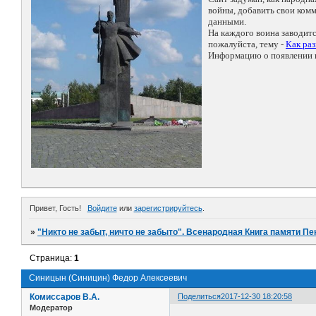
войны, добавить свои ко
данными.
На каждого воина заводит
пожалуйста, тему -
Как ра
Информацию о появлении н
Привет, Гость!
Войдите
или
зарегистрируйтесь
.
»
"Никто не забыт, ничто не забыто". Всенародная Книга памяти Пе
Страница:
1
Синицын (Синицин) Федор Алексеевич
Комиссаров В.А.
Поделиться
2017-12-30 18:20:58
Модератор