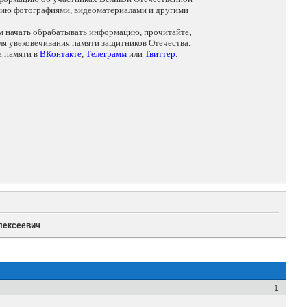
цию фотографиями, видеоматериалами и другими
ем начать обрабатывать информацию, прочитайте,
я увековечивания памяти защитников Отечества.
и памяти в
ВКонтакте
,
Телеграмм
или
Твиттер
.
лексеевич
1