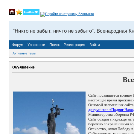
"Никто не забыт, ничто не забыто". Всенародная К
Форум
Участники
Поиск
Регистрация
Войти
Активные темы
Объявление
Все
Сайт посвящается воинам 
настоящее время проживаю
Основой наполнения сайта
документов «Подвиг Народ
Министерства обороны РФ
Сайт создан в надежде на
бережно сохраненными восп
Отечество, ковал Победу 
Сайт задуман, как народн