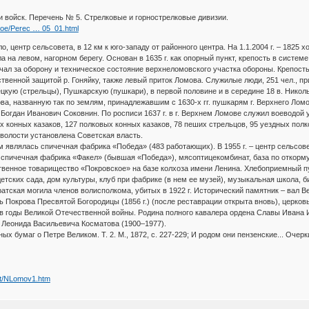
 войск. Перечень № 5. Стрелковые и горнострелковые дивизии.
noe/Perec … 05_01.html
ло, центр сельсовета, в 12 км к юго-западу от районного центра. На 1.1.2004 г. – 1825
а на левом, нагорном берегу. Основан в 1635 г. как опорный пункт, крепость в систе
ал за оборону и техническое состояние верхнеломовского участка обороны. Крепость 
венной защитой р. Гоняйку, также левый приток Ломова. Служилые люди, 251 чел., пр
ецкую (стрельцы), Пушкарскую (пушкари), в первой половине и в середине 18 в. Никол
ва, названную так по землям, принадлежавшим с 1630-х гг. пушкарям г. Верхнего Лом
л Богдан Иванович Соковнин. По росписи 1637 г. в г. Верхнем Ломове служил воеводой
 конных казаков, 127 полковых конных казаков, 78 пеших стрельцов, 95 уездных полко
 волости установлена Советская власть.
м являлась спичечная фабрика «Победа» (483 работающих). В 1955 г. – центр сельсо
я спичечная фабрика «Факел» (бывшая «Победа»), мясоптицекомбинат, база по откорму
венное товарищество «Покровское» на базе колхоза имени Ленина. Хлебоприемный пун
детских сада, дом культуры, клуб при фабрике (в нем ее музей), музыкальная школа, б
ратская могила членов волисполкома, убитых в 1922 г. Исторический памятник – вал В
 Покрова Пресвятой Богородицы (1856 г.) (после реставрации открыта вновь), церковь с
в годы Великой Отечественной войны. Родина полного кавалера ордена Славы Ивана И
 Леонида Васильевича Косматова (1900–1977).
ных бумаг о Петре Великом. Т. 2. М., 1872, с. 227-229; И родом они пензенские... Оче
et/NLomov1.htm