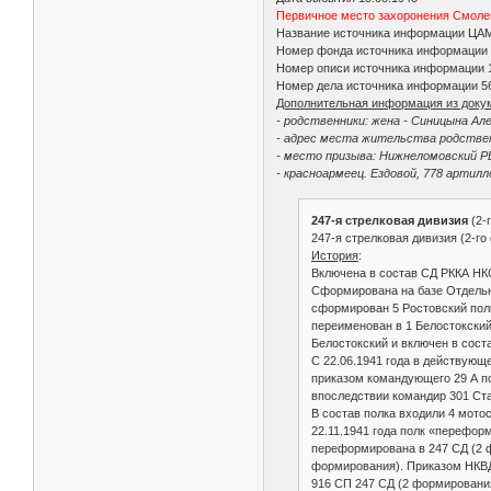
Первичное место захоронения Смоленс
Название источника информации ЦА
Номер фонда источника информации
Номер описи источника информации 
Номер дела источника информации 5
Дополнительная информация из доку
- родственники: жена - Синицына Ал
- адрес места жительства родствен
- место призыва: Нижнеломовский Р
- красноармеец. Ездовой, 778 артил
247-я стрелковая дивизия
(2-
247-я стрелковая дивизия (2-
История
:
Включена в состав СД РККА НКО
Сформирована на базе Отдельн
сформирован 5 Ростовский полк
переименован в 1 Белостокский
Белостокский и включен в сост
С 22.06.1941 года в действующ
приказом командующего 29 А п
впоследствии командир 301 Ста
В состав полка входили 4 мото
22.11.1941 года полк «перефо
переформирована в 247 СД (2 
формирования). Приказом НКВД
916 СП 247 СД (2 формирования)