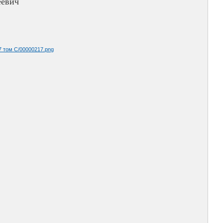
еевич
7 том С/00000217.png