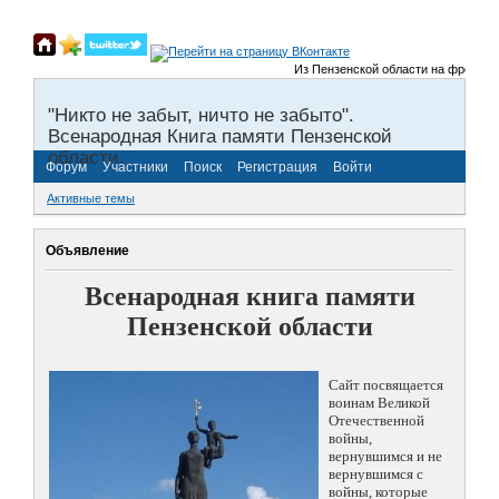
Из Пензенской области на фронты Вел
"Никто не забыт, ничто не забыто".
Всенародная Книга памяти Пензенской
области.
Форум
Участники
Поиск
Регистрация
Войти
Активные темы
Объявление
Всенародная книга памяти
Пензенской области
Сайт посвящается
воинам Великой
Отечественной
войны,
вернувшимся и не
вернувшимся с
войны, которые