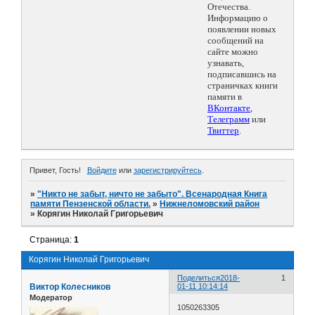
Отечества.
Информацию о
появлении новых
сообщений на
сайте можно
узнавать,
подписавшись на
страничках книги
памяти в
ВКонтакте
,
Телеграмм
или
Твиттер
.
Привет, Гость!
Войдите
или
зарегистрируйтесь
.
»
"Никто не забыт, ничто не забыто". Всенародная Книга
памяти Пензенской области.
»
Нижнеломовский район
»
Корягин Николай Григорьевич
Страница:
1
Корягин Николай Григорьевич
Поделиться
2018-
1
Виктор Колесников
01-11 10:14:14
Модератор
1050263305