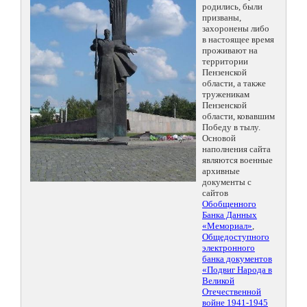
родились, были
призваны,
захоронены либо
в настоящее время
проживают на
территории
Пензенской
области, а также
труженикам
Пензенской
области, ковавшим
Победу в тылу.
Основой
наполнения сайта
являются военные
архивные
документы с
сайтов
Обобщенного
Банка Данных
«Мемориал»
,
Общедоступного
электронного
банка документов
«Подвиг Народа в
Великой
Отечественной
войне 1941-1945