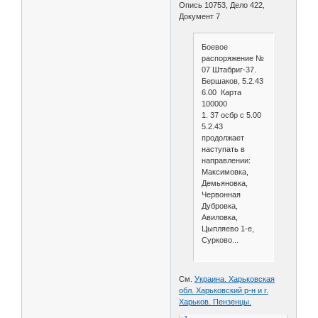
Опись 10753, Дело 422,
Документ 7
Боевое
распоряжение №
07 Штабриг-37.
Бершаков, 5.2.43
6.00 Карта
100000
1. 37 осбр с 5.00
5.2.43
продолжает
наступать в
направлении:
Максимовка,
Демьяновка,
Червонная
Дубровка,
Авиловка,
Цыпляево 1-е,
Сурково...
См.
Украина. Харьковская
обл. Харьковский р-н и г.
Харьков. Пензенцы.