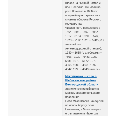
Шоссе на Нижний Ломов и
пос. Пачелма. Основан на
реке Ломовке в 1636 как
опорный пункт, крепость в
системе обороны Русского
государства.
Численность населения: в
1864 – 5951, 1897 – 5952,
1917 – 8184, 1920 – 6576,
1923 – 7112, 1926 – 7742 (+17
жителей пос.
железнодорожной станции),
1930 – 1638 (с слободами –
7603), 1939 – 6483, 1959 –
5381, 1970 – 5172, 1979 –
4965, 1989 – 4561, 1992 –
4642, 1998 – 4649 жителей.
Макси́мовка — село в
Шебекинском районе
Белгородской области
,
административный центр
Максимовского сельского
поселения.
Село Максимовка находится
на левом берегу реки
Нежеголек, в 5 километрах от
его впадения в Нежеголь.