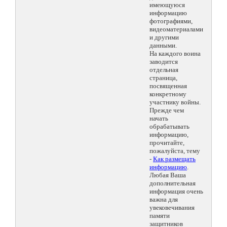
имеющуюся
информацию
фотографиями,
видеоматериалами
и другими
данными.
На каждого воина
заводится
отдельная
страница,
посвященная
конкретному
участнику войны.
Прежде чем
начать
обрабатывать
информацию,
прочитайте,
пожалуйста, тему
-
Как размещать
информацию
.
Любая Ваша
дополнительная
информация очень
важна для
увековечивания
памяти
защитников