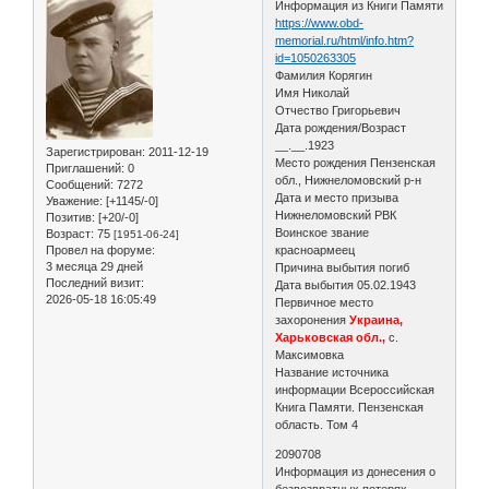
Информация из Книги Памяти
https://www.obd-
memorial.ru/html/info.htm?
id=1050263305
Фамилия Корягин
Имя Николай
Отчество Григорьевич
Дата рождения/Возраст
__.__.1923
Зарегистрирован
: 2011-12-19
Место рождения Пензенская
Приглашений:
0
обл., Нижнеломовский р-н
Сообщений:
7272
Дата и место призыва
Уважение:
[+1145/-0]
Нижнеломовский РВК
Позитив:
[+20/-0]
Воинское звание
Возраст:
75
[1951-06-24]
Провел на форуме:
красноармеец
3 месяца 29 дней
Причина выбытия погиб
Последний визит:
Дата выбытия 05.02.1943
2026-05-18 16:05:49
Первичное место
захоронения
Украина,
Харьковская обл.,
с.
Максимовка
Название источника
информации Всероссийская
Книга Памяти. Пензенская
область. Том 4
2090708
Информация из донесения о
безвозвратных потерях