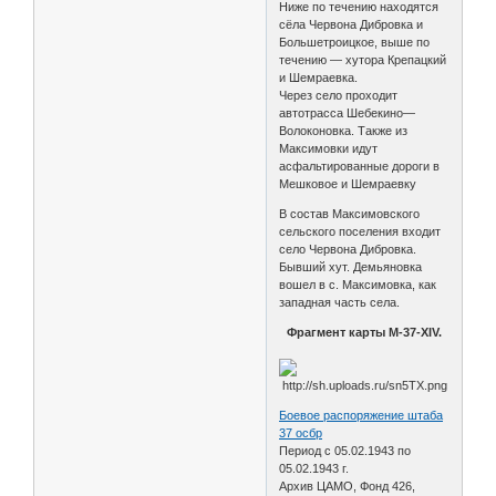
Ниже по течению находятся
сёла Червона Дибровка и
Большетроицкое, выше по
течению — хутора Крепацкий
и Шемраевка.
Через село проходит
автотрасса Шебекино—
Волоконовка. Также из
Максимовки идут
асфальтированные дороги в
Мешковое и Шемраевку
В состав Максимовского
сельского поселения входит
село Червона Дибровка.
Бывший хут. Демьяновка
вошел в с. Максимовка, как
западная часть села.
Фрагмент карты М-37-XIV.
Боевое распоряжение штаба
37 осбр
Период с 05.02.1943 по
05.02.1943 г.
Архив ЦАМО, Фонд 426,