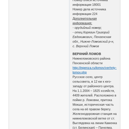
информации 18001
Номер дела источника
информации 224
Дополнительная
информация:
- орудийный номер;
- отец Корягин Григорий
Евдокимович, Пензенская
обл., Нижне-Ломовский р-н,
с. Верхний Ломов
ВЕРХНИЙ ЛОМОВ
Нижнеломовского района
Пензенской области
http://inpenza.ru/lomov/verhniy-
lomov.php
Русское село, центр
сельсовета, в 12 км к юго-
западу от районного центра.
На 1.1.2004 – 1825 хозяйств,
4409 жителей. Расположено в
пойме р. Ломовки, притока
Мокши, историческая часть
села на её правом берегу.
Железнодорожная станция на
нижнеломовской ветке от ст.
Выглядовка на линии Каменка
(ст. Белинская) – Пачелма.