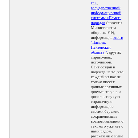
гг.»
,
государственной
информационной
системы «Память
народа»
(проекты
Министерства
обороны РФ),
информация
книги
"Память.
Пензенская
область."
, других
справочных
источников.
Сайт создан в
надежде на то, что
каждый из нас не
только внесёт
данные архивных
документов, но и
дополнит сухую
справочную
информацию
своими бережно
сохраненными
воспоминаниями о
тех, кого уже нет с
нами рядом,
рассказами о ныне