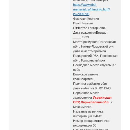
https://www.obd-
memorial.ru/html/info.htm?
id=2090708
Фамилия Корягин
Имя Николай
Отчество Григорьевич
Дата рождения/Возраст
__.__.1923
Место рождения Пензенская
обл., Нижне-Ломовский р-н
Дата и место призыва
Голицинский РВК, Пензенская
обл., Голицинский р-н
Последнее место службы 37
осбр
Воинское звание
красноармеец
Причина выбытия убит
Дата выбытия 05.02.1943
Первичное место
захоронения
Украинская
ССР, Харьковская обл
., с.
Максимовка
Название источника
информации ЦАМО
Номер фонда источника
информации 58
Номер описи источника