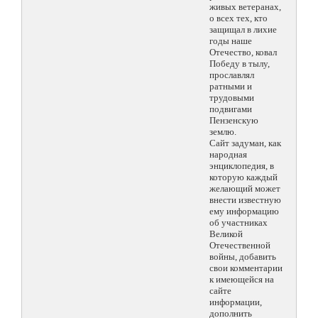
живых ветеранах,
о всех тех, кто
защищал в лихие
годы наше
Отечество, ковал
Победу в тылу,
прославлял
ратными и
трудовыми
подвигами
Пензенскую
землю.
Сайт задуман, как
народная
энциклопедия, в
которую каждый
желающий может
внести известную
ему информацию
об участниках
Великой
Отечественной
войны, добавить
свои комментарии
к имеющейся на
сайте
информации,
дополнить