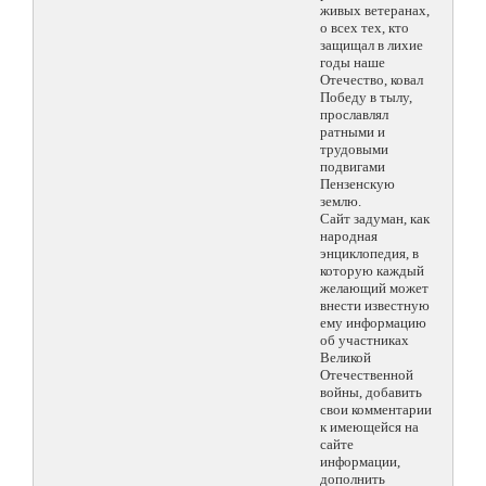
живых ветеранах,
о всех тех, кто
защищал в лихие
годы наше
Отечество, ковал
Победу в тылу,
прославлял
ратными и
трудовыми
подвигами
Пензенскую
землю.
Сайт задуман, как
народная
энциклопедия, в
которую каждый
желающий может
внести известную
ему информацию
об участниках
Великой
Отечественной
войны, добавить
свои комментарии
к имеющейся на
сайте
информации,
дополнить