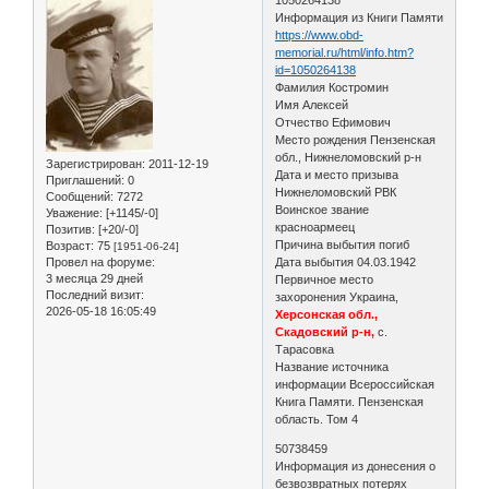
Информация из Книги Памяти
https://www.obd-
memorial.ru/html/info.htm?
id=1050264138
Фамилия Костромин
Имя Алексей
Отчество Ефимович
Место рождения Пензенская
обл., Нижнеломовский р-н
Зарегистрирован
: 2011-12-19
Дата и место призыва
Приглашений:
0
Нижнеломовский РВК
Сообщений:
7272
Воинское звание
Уважение:
[+1145/-0]
красноармеец
Позитив:
[+20/-0]
Причина выбытия погиб
Возраст:
75
[1951-06-24]
Провел на форуме:
Дата выбытия 04.03.1942
3 месяца 29 дней
Первичное место
Последний визит:
захоронения Украина,
2026-05-18 16:05:49
Херсонская обл.,
Скадовский р-н,
с.
Тарасовка
Название источника
информации Всероссийская
Книга Памяти. Пензенская
область. Том 4
50738459
Информация из донесения о
безвозвратных потерях