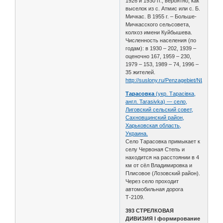
1926 и 1930 гг., вероятно, как
выселок из с. Атмис или с. Б.
Мичкас. В 1955 г. – Больше-
Мичкасского сельсовета,
колхоз имени Куйбышева.
Численность населения (по
годам): в 1930 – 202, 1939 –
оценочно 167, 1959 – 230,
1979 – 153, 1989 – 74, 1996 –
35 жителей.
http://suslony.ru/Penzagebiet/NLomov2.
Тарасовка
(укр. Тарасівка,
англ. Tarasivka) — село,
Лиговский сельский совет,
Сахновщинский район,
Харьковская область,
Украина.
Село Тарасовка примыкает к
селу Червоная Степь и
находится на расстоянии в 4
км от сёл Владимировка и
Плисовое (Лозовский район).
Через село проходит
автомобильная дорога
Т-2109.
393 СТРЕЛКОВАЯ
ДИВИЗИЯ I формирование