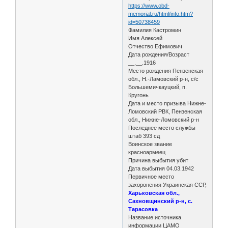
https://www.obd-
memorial.ru/html/info.htm?
id=50738459
Фамилия Кастромин
Имя Алексей
Отчество Ефимович
Дата рождения/Возраст
__.__.1916
Место рождения Пензенская
обл., Н.-Ламовский р-н, с/с
Большемичкауцкий, п.
Кругонь
Дата и место призыва Нижне-
Ломовский РВК, Пензенская
обл., Нижне-Ломовский р-н
Последнее место службы
штаб 393 сд
Воинское звание
красноармеец
Причина выбытия убит
Дата выбытия 04.03.1942
Первичное место
захоронения Украинская ССР,
Харьковская обл.,
Сахновщинский р-н, с.
Тарасовка
Название источника
информации ЦАМО