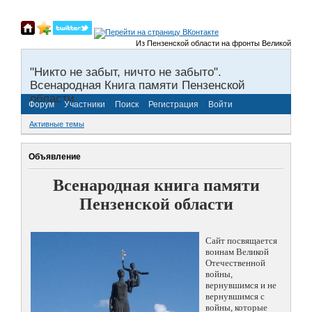
Из Пензенской области на фронты Великой Отечест
"Никто не забыт, ничто не забыто".
Всенародная Книга памяти Пензенской
области.
Форум
Участники
Поиск
Регистрация
Войти
Активные темы
Объявление
Всенародная книга памяти
Пензенской области
Сайт посвящается
воинам Великой
Отечественной
войны,
вернувшимся и не
вернувшимся с
войны, которые