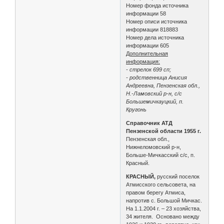
Номер фонда источника
информации 58
Номер описи источника
информации 818883
Номер дела источника
информации 605
Дополнительная
информация:
- стрелок 699 сп;
- родственница Анисия
Андреевна, Пензенская обл.,
Н.-Ламовский р-н, с/с
Большемичкауцкий, п.
Кругонь
Справочник АТД
Пензенской области 1955 г.
Пензенская обл.,
Нижнеломовский р-н,
Больше-Мичкасский с/с, п.
Красный.
КРАСНЫЙ,
русский поселок
Атмисского сельсовета, на
правом берегу Атмиса,
напротив с. Большой Мичкас.
На 1.1.2004 г. – 23 хозяйства,
34 жителя. Основано между