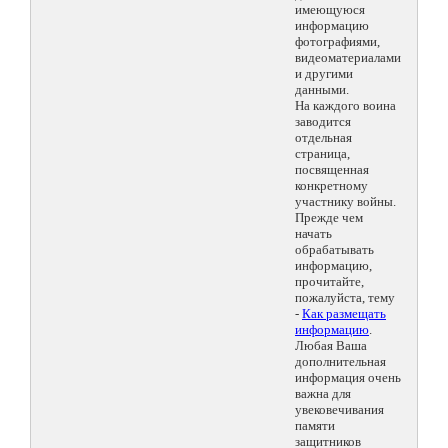
имеющуюся
информацию
фотографиями,
видеоматериалами
и другими
данными.
На каждого воина
заводится
отдельная
страница,
посвященная
конкретному
участнику войны.
Прежде чем
начать
обрабатывать
информацию,
прочитайте,
пожалуйста, тему
-
Как размещать
информацию
.
Любая Ваша
дополнительная
информация очень
важна для
увековечивания
памяти
защитников