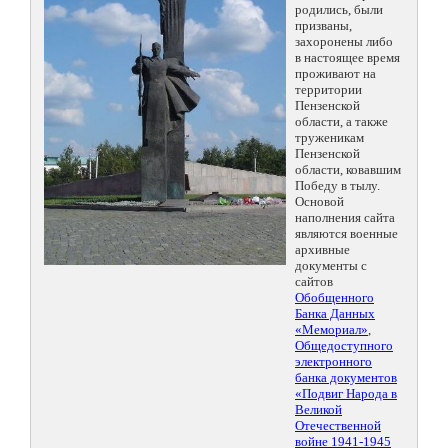
родились, были
призваны,
захоронены либо
в настоящее время
проживают на
территории
Пензенской
области, а также
труженикам
Пензенской
области, ковавшим
Победу в тылу.
Основой
наполнения сайта
являются военные
архивные
документы с
сайтов
Обобщенного
Банка Данных
«Мемориал»
,
Общедоступного
электронного
банка документов
«Подвиг Народа в
Великой
Отечественной
войне 1941-1945