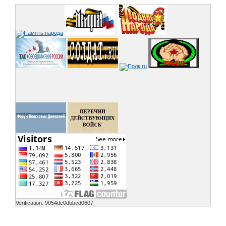
Verification: 9054dc0dbbcd0607