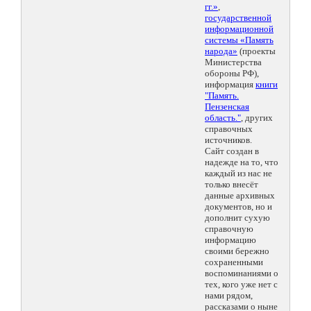
гг.»
,
государственной
информационной
системы «Память
народа»
(проекты
Министерства
обороны РФ),
информация
книги
"Память.
Пензенская
область."
, других
справочных
источников.
Сайт создан в
надежде на то, что
каждый из нас не
только внесёт
данные архивных
документов, но и
дополнит сухую
справочную
информацию
своими бережно
сохраненными
воспоминаниями о
тех, кого уже нет с
нами рядом,
рассказами о ныне