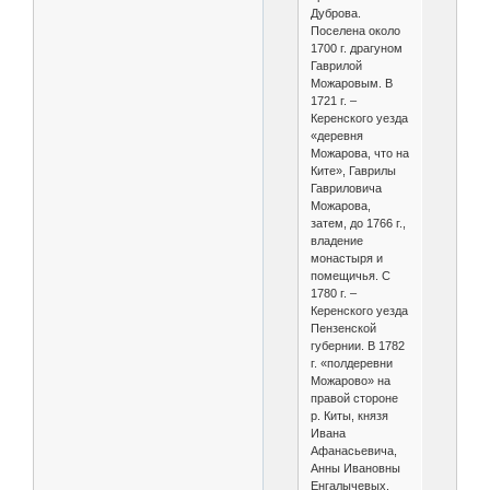
Дуброва.
Поселена около
1700 г. драгуном
Гаврилой
Можаровым. В
1721 г. –
Керенского уезда
«деревня
Можарова, что на
Ките», Гаврилы
Гавриловича
Можарова,
затем, до 1766 г.,
владение
монастыря и
помещичья. С
1780 г. –
Керенского уезда
Пензенской
губернии. В 1782
г. «полдеревни
Можарово» на
правой стороне
р. Киты, князя
Ивана
Афанасьевича,
Анны Ивановны
Енгалычевых,