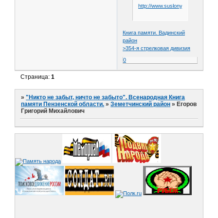
http://www.suslony.ru/Penzagebi
Книга памяти. Вадинский
район
>354-я стрелковая дивизия
0
Страница:
1
»
"Никто не забыт, ничто не забыто". Всенародная Книга
памяти Пензенской области.
»
Земетчинский район
»
Егоров
Григорий Михайлович