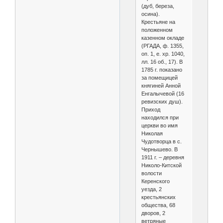
(дуб, береза,
осина).
Крестьяне на
положенном
казенном окладе
(РГАДА, ф. 1355,
оп. 1, е. хр. 1040,
лл. 16 об., 17). В
1785 г. показано
за помещицей
княгиней Анной
Енгалычевой (16
ревизских душ).
Приход
находился при
церкви во имя
Николая
Чудотворца в с.
Чернышево. В
1911 г. – деревня
Николо-Китской
волости
Керенского
уезда, 2
крестьянских
общества, 68
дворов, 2
ветряные