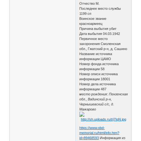
Отчество М.
Последнее место службы
1199 сп
Воинское звание
красноармеец
Причина выбытия убит
Дата выбытия 04.03.1942
Первичное место
захоронения Смоленская
обл., Гжатский р-н, д. Сашино
Название источника
информации ЦАМО
Номер фонда источника
информации 58
Номер описи источника
информации 18001
Номер дела источника
информации 487
место рождения: Пензенская
обл., Вадинский р-н,
Чернышевский с/с, д.
Мажарово
https://www.obd-
memorial.ru/html/info.htm?
id=89468593
Информация из