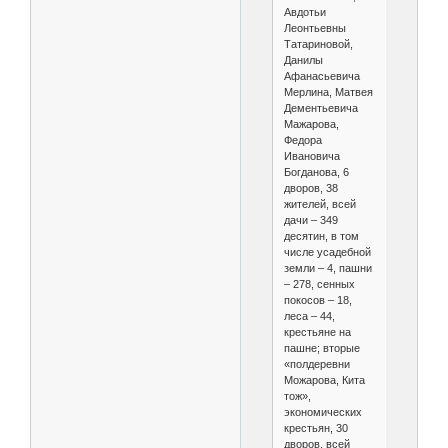
Авдотьи
Леонтьевны
Татариновой,
Данилы
Афанасьевича
Мерлина, Матвея
Дементьевича
Мажарова,
Федора
Ивановича
Богданова, 6
дворов, 38
жителей, всей
дачи – 349
десятин, в том
числе усадебной
земли – 4, пашни
– 278, сенных
покосов – 18,
леса – 44,
крестьяне на
пашне; вторые
«полдеревни
Можарова, Кита
тож»,
экономических
крестьян, 30
дворов, всей