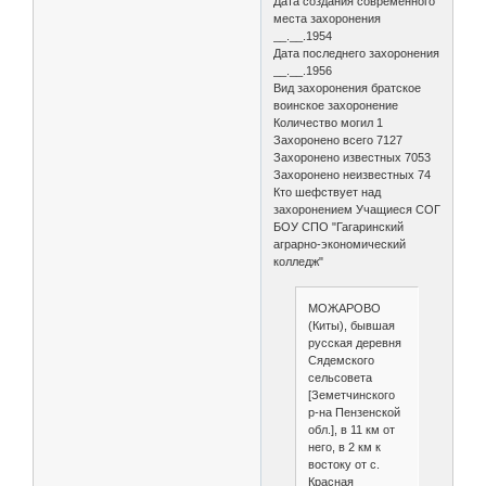
Дата создания современного
места захоронения
__.__.1954
Дата последнего захоронения
__.__.1956
Вид захоронения братское
воинское захоронение
Количество могил 1
Захоронено всего 7127
Захоронено известных 7053
Захоронено неизвестных 74
Кто шефствует над
захоронением Учащиеся СОГ
БОУ СПО "Гагаринский
аграрно-экономический
колледж"
МОЖАРОВО
(Киты), бывшая
русская деревня
Сядемского
сельсовета
[Земетчинского
р-на Пензенской
обл.], в 11 км от
него, в 2 км к
востоку от с.
Красная