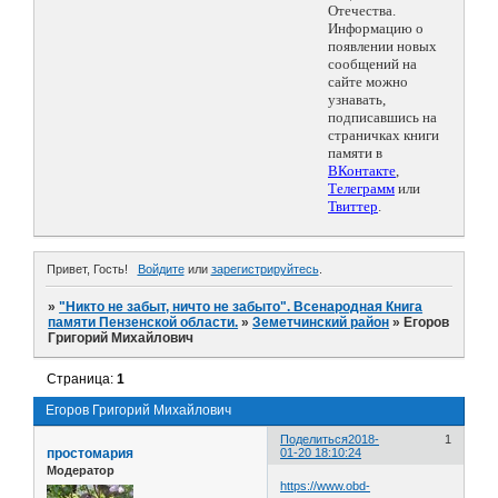
Отечества.
Информацию о
появлении новых
сообщений на
сайте можно
узнавать,
подписавшись на
страничках книги
памяти в
ВКонтакте
,
Телеграмм
или
Твиттер
.
Привет, Гость!
Войдите
или
зарегистрируйтесь
.
»
"Никто не забыт, ничто не забыто". Всенародная Книга
памяти Пензенской области.
»
Земетчинский район
»
Егоров
Григорий Михайлович
Страница:
1
Егоров Григорий Михайлович
Поделиться
2018-
1
простомария
01-20 18:10:24
Модератор
https://www.obd-