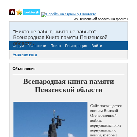
Из Пензенской области на фронты Великой
"Никто не забыт, ничто не забыто".
Всенародная Книга памяти Пензенской
области.
Форум
Участники
Поиск
Регистрация
Войти
Активные темы
Объявление
Всенародная книга памяти
Пензенской области
Сайт посвящается
воинам Великой
Отечественной
войны,
вернувшимся и не
вернувшимся с
войны, которые