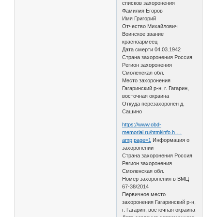
списков захоронения
Фамилия Егоров
Имя Григорий
Отчество Михайлович
Воинское звание
красноармеец
Дата смерти 04.03.1942
Страна захоронения Россия
Регион захоронения
Смоленская обл.
Место захоронения
Гагаринский р-н, г. Гагарин,
восточная окраина
Откуда перезахоронен д.
Сашино
https://www.obd-
memorial.ru/html/info.h …
amp;page=1
Информация о
захоронении
Страна захоронения Россия
Регион захоронения
Смоленская обл.
Номер захоронения в ВМЦ
67-38/2014
Первичное место
захоронения Гагаринский р-н,
г. Гагарин, восточная окраина