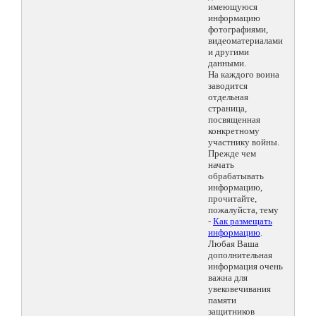
имеющуюся
информацию
фотографиями,
видеоматериалами
и другими
данными.
На каждого воина
заводится
отдельная
страница,
посвященная
конкретному
участнику войны.
Прежде чем
начать
обрабатывать
информацию,
прочитайте,
пожалуйста, тему
-
Как размещать
информацию
.
Любая Ваша
дополнительная
информация очень
важна для
увековечивания
памяти
защитников