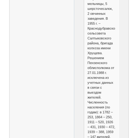
мельницы, 5
шерсточесалок,
2 овчинных
заведения. В
1955 г. –
Краснодубравского
сельсовета
Салтыковского
района, бригада
колхоза имени
Хрущева.
Решением
Пензенского
облисполкома от
27.01.1988 г.
исключена из
учетных данных
в связи с
выездом
жителей.
Численность
населения (по
годам): в 1782 –
253, 1864 – 250,
1911 – 520, 1926
– 431, 1930 – 472,
1939 – 388, 1959
– 147 жителей.