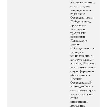
живых ветеранах,
о всех тех, кто
защищал в лихие
годы наше
Отечество, ковал
Победу в тылу,
прославлял
ратными и
трудовыми
подвигами
Пензенскую
землю.
Сайт задуман, как
народная
энциклопедия, в
которую каждый
желающий может
внести известную
ему информацию
об участниках
Великой
Отечественной
войны, добавить
свои комментарии
к имеющейся на
сайте
информации,
дополнить