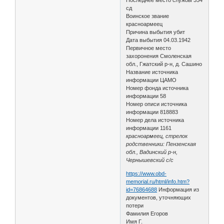
сд
Воинское звание
красноармеец
Причина выбытия убит
Дата выбытия 04.03.1942
Первичное место
захоронения Смоленская
обл., Гжатский р-н, д. Сашино
Название источника
информации ЦАМО
Номер фонда источника
информации 58
Номер описи источника
информации 818883
Номер дела источника
информации 1161
красноармеец, стрелок
родственники: Пензенская
обл., Вадинский р-н,
Чернышевский с/с
https://www.obd-
memorial.ru/html/info.htm?
id=76864688
Информация из
документов, уточняющих
потери
Фамилия Егоров
Имя Г.