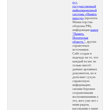
гг.»
,
государственной
информационной
системы «Память
народа»
(проекты
Министерства
обороны РФ),
информация
книги
"Память.
Пензенская
область."
, других
справочных
источников.
Сайт создан в
надежде на то, что
каждый из нас не
только внесёт
данные архивных
документов, но и
дополнит сухую
справочную
информацию
своими бережно
сохраненными
воспоминаниями о
тех, кого уже нет с
нами рядом,
рассказами о ныне