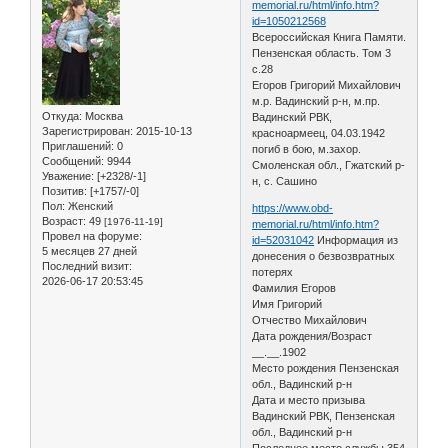
memorial.ru/html/info.htm?
id=1050212568
Всероссийская Книга Памяти.
Пензенская область. Том 3
с.28
Егоров Григорий Михайлович
м.р. Вадинский р-н, м.пр.
Откуда:
Москва
Вадинский РВК,
Зарегистрирован
: 2015-10-13
красноармеец, 04.03.1942
Приглашений:
0
погиб в бою, м.захор.
Сообщений:
9944
Смоленская обл., Гжатский р-
Уважение:
[+2328/-1]
н, с. Сашино
Позитив:
[+1757/-0]
Пол:
Женский
https://www.obd-
Возраст:
49
[1976-11-19]
memorial.ru/html/info.htm?
Провел на форуме:
id=52031042
Информация из
5 месяцев 27 дней
донесения о безвозвратных
Последний визит:
потерях
2026-06-17 20:53:45
Фамилия Егоров
Имя Григорий
Отчество Михайлович
Дата рождения/Возраст
__.__.1902
Место рождения Пензенская
обл., Вадинский р-н
Дата и место призыва
Вадинский РВК, Пензенская
обл., Вадинский р-н
Последнее место службы 354