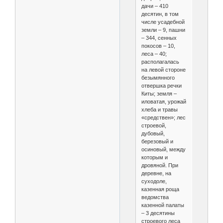
дачи – 410
десятин, в том
числе усадебной
земли – 9, пашни
– 344, сенных
покосов – 10,
леса – 40;
располагалась
на левой стороне
безымянного
отвершка речки
Киты; земля –
иловатая, урожай
хлеба и травы
«средствен»; лес
строевой,
дубовый,
березовый и
осиновый, между
которым и
дровяной. При
деревне, на
суходоле,
казенная роща
ведомства
казенной палаты
– 3 десятины
строевого леса