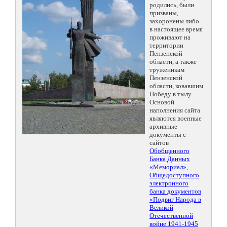
родились, были
призваны,
захоронены либо
в настоящее время
проживают на
территории
Пензенской
области, а также
труженикам
Пензенской
области, ковавшим
Победу в тылу.
Основой
наполнения сайта
являются военные
архивные
документы с
сайтов
Обобщенного
Банка Данных
«Мемориал»
,
Общедоступного
электронного
банка документов
«Подвиг Народа в
Великой
Отечественной
войне 1941-1945