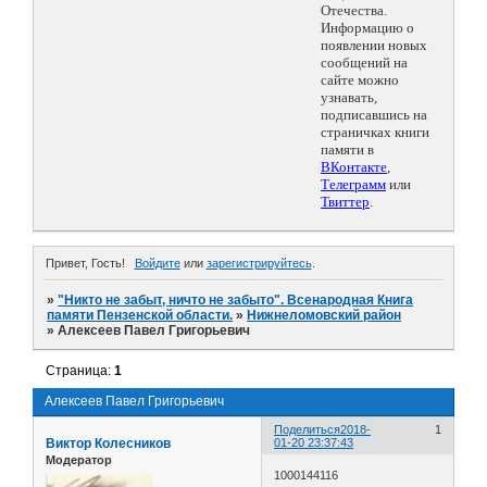
Отечества.
Информацию о
появлении новых
сообщений на
сайте можно
узнавать,
подписавшись на
страничках книги
памяти в
ВКонтакте
,
Телеграмм
или
Твиттер
.
Привет, Гость!
Войдите
или
зарегистрируйтесь
.
»
"Никто не забыт, ничто не забыто". Всенародная Книга
памяти Пензенской области.
»
Нижнеломовский район
»
Алексеев Павел Григорьевич
Страница:
1
Алексеев Павел Григорьевич
Поделиться
2018-
1
Виктор Колесников
01-20 23:37:43
Модератор
1000144116