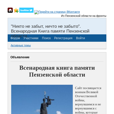
Из Пензенской области на фронты Великой
"Никто не забыт, ничто не забыто".
Всенародная Книга памяти Пензенской
области.
Форум
Участники
Поиск
Регистрация
Войти
Активные темы
Объявление
Всенародная книга памяти
Пензенской области
Сайт посвящается
воинам Великой
Отечественной
войны,
вернувшимся и не
вернувшимся с
войны, которые