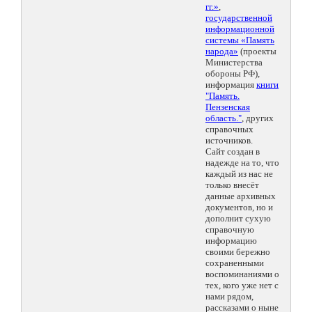
гг.»
,
государственной
информационной
системы «Память
народа»
(проекты
Министерства
обороны РФ),
информация
книги
"Память.
Пензенская
область."
, других
справочных
источников.
Сайт создан в
надежде на то, что
каждый из нас не
только внесёт
данные архивных
документов, но и
дополнит сухую
справочную
информацию
своими бережно
сохраненными
воспоминаниями о
тех, кого уже нет с
нами рядом,
рассказами о ныне