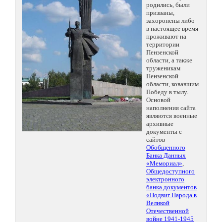
родились, были
призваны,
захоронены либо
в настоящее время
проживают на
территории
Пензенской
области, а также
труженикам
Пензенской
области, ковавшим
Победу в тылу.
Основой
наполнения сайта
являются военные
архивные
документы с
сайтов
Обобщенного
Банка Данных
«Мемориал»
,
Общедоступного
электронного
банка документов
«Подвиг Народа в
Великой
Отечественной
войне 1941-1945