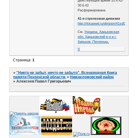
Действующей армии 10.4.42-
30.6.42
Расформирована
41-я стрелковая дивизия
http://rkkawwii.ru/division/41sdf2
См.
Украина. Харьковская
обл. Харьковский р-н и г.
Харьков. Пензенцы.
0
Страница:
1
»
"Никто не забыт, ничто не забыто". Всенародная Книга
памяти Пензенской области.
»
Нижнеломовский район
»
Алексеев Павел Григорьевич