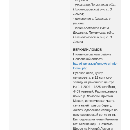
- уроженец Пензенская обл.,
Нижнеломовский р-н, с. В.
Ломов;
- похоронен г. Харьков, в
районе;
- жена Алексеева Елена
Егоровна, Пензенская обл.,
Нижнеломовский р-н, с. В.
Ломов.
ВЕРХНИЙ ЛОМОВ
Нижнеломовского района
Пензенской области
http://inpenza.ru/lomov/verhniy-
lomov.php
Русское село, центр
сельсовета, в 12 км к юго-
западу от районного центра.
На 1.1.2004 – 1825 хозяйств,
4409 жителей. Расположено в
пойме р. Ломовки, притока
Мокши, историческая часть
села на её правом берегу.
Железнодорожная станция на
нижнеломовской ветке от ст.
Выглядовка на линии Каменка
(ст. Белинская) – Пачелма.
Шоссе на Нижний Ломов и