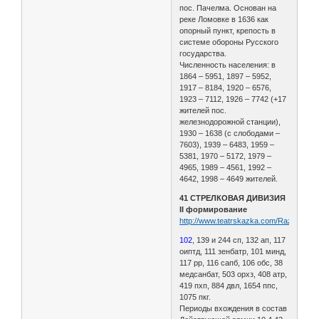
пос. Пачелма. Основан на
реке Ломовке в 1636 как
опорный пункт, крепость в
системе обороны Русского
государства.
Численность населения: в
1864 – 5951, 1897 – 5952,
1917 – 8184, 1920 – 6576,
1923 – 7112, 1926 – 7742 (+17
жителей пос.
железнодорожной станции),
1930 – 1638 (с слободами –
7603), 1939 – 6483, 1959 –
5381, 1970 – 5172, 1979 –
4965, 1989 – 4561, 1992 –
4642, 1998 – 4649 жителей.
41 СТРЕЛКОВАЯ ДИВИЗИЯ
II формирование
http://www.teatrskazka.com/Raznoe/Pe
102
, 139 и 244 сп, 132 ап, 117
оиптд, 111 зенбатр, 101 минд,
117 рр, 116 сапб, 106 обс, 38
медсанбат, 503 орхз, 408 атр,
419 пхп, 884 двл, 1654 ппс,
1075 пкг.
Периоды вхождения в состав