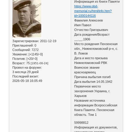
Информация из Книги Памяти
https://www.obd-
memorial.ru/html/info.htm?
id=1000144116
Фамилия Алексеев
Имя Павел
Отчество Григорьевич
Дата рождения/Возраст
__.__.1906
Зарегистрирован
: 2011-12-19
Место рождения Пензенская
Приглашений:
0
обл., Нижнеломовский р-н, с.
Сообщений:
7272
В. Ломов
Уважение:
[+1145/-0]
Дата и место призыва
Позитив:
[+20/-0]
Нижнеломовский РВК
Возраст:
75
[1951-06-24]
Провел на форуме:
Воинское звание
3 месяца 29 дней
красноармеец
Последний визит:
Причина выбытия погиб
2026-05-18 16:05:49
Дата выбытия 14.05.1942
Первичное место
захоронения Украина, г.
Харьков
Название источника
информации Всероссийская
Книга Памяти. Пензенская
область. Том 1
59998812
Информация из документов,
уточняющих потери