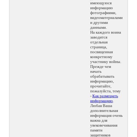
имеющуюся
информацию
фотографиями,
видеоматериалами
и другими
данными.
На каждого воина
заводится
отдельная
страница,
посвященная
конкретному
участнику войны.
Прежде чем
начать
обрабатывать
информацию,
прочитайте,
пожалуйста, тему
-
Как размещать
информацию
.
Любая Ваша
дополнительная
информация очень
важна для
увековечивания
памяти
защитников