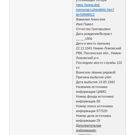
https://www.obd-
memorial.ru/html/info.htm?
id=59998812
Фамилия Алексеев
Имя Павел
Отчество Григорьевич
Дата рождения/Возраст
__.__.1906
Дата и место призыва
22.12.1941 Нижне-Ломовский
РВК, Пензенская обл., Нижне-
Ломовский р-н
Последнее место службы 102
сп
Воинское звание рядовой
Причина выбытия убит
Дата выбытия 14.05.1942
Название источника
информации ЦАМО
Номер фонда источника
информации 58
Номер описи источника
информации 977520
Номер дела источника
информации 29
Дополнительная
информация:
- стрелок ;