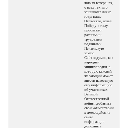
живых ветеранах,
о всех тех, кто
защищал в лихие
годы наше
Отечество, ковал
Победу в тылу,
прославлял
ратными и
трудовыми
подвигами
Пензенскую
землю.
Сайт задуман, как
народная
энциклопедия, в
которую каждый
желающий может
внести известную
ему информацию
об участниках
Великой
Отечественной
войны, добавить
свои комментарии
к имеющейся на
сайте
информации,
дополнить