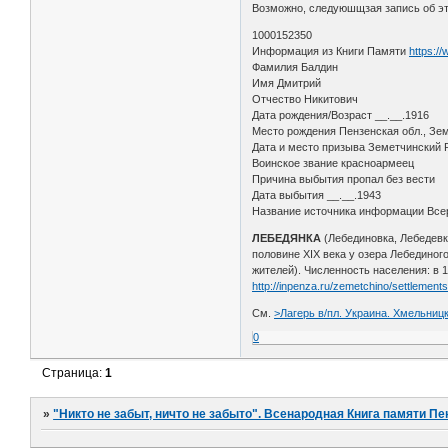
Возможно, следуюшщзая запись об эт
1000152350
Информация из Книги Памяти
https:/
Фамилия Балдин
Имя Дмитрий
Отчество Никитович
Дата рождения/Возраст __.__.1916
Место рождения Пензенская обл., Зе
Дата и место призыва Земетчинский 
Воинское звание красноармеец
Причина выбытия пропал без вести
Дата выбытия __.__.1943
Название источника информации Всер
ЛЕБЕДЯНКА
(Лебединовка, Лебедевка
половине XIX века у озера Лебединог
жителей). Численность населения: в 18
http://inpenza.ru/zemetchino/settlements
См.
>Лагерь в/пл. Украина. Хмельницк
0
Страница:
1
»
"Никто не забыт, ничто не забыто". Всенародная Книга памяти Пе