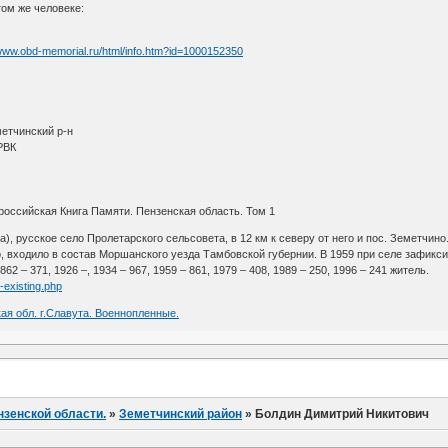
ом же человеке:
/www.obd-memorial.ru/html/info.htm?id=1000152350
метчинский р-н
РВК
оссийская Книга Памяти. Пензенская область. Том 1
), русское село Пролетарского сельсовета, в 12 км к северу от него и пос. Земетчино
о, входило в состав Моршанского уезда Тамбовской губернии. В 1959 при селе зафик
62 – 371, 1926 –, 1934 – 967, 1959 – 861, 1979 – 408, 1989 – 250, 1996 – 241 житель.
-existing.php
ая обл. г.Славута. Военнопленные.
нзенской области.
»
Земетчинский район
»
Болдин Димитрий Никитович