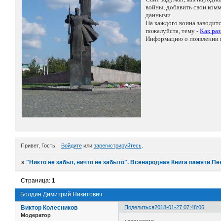
войны, добавить свои ко
данными.
На каждого воина заводит
пожалуйста, тему -
Как ра
Информацию о появлении н
Привет, Гость!
Войдите
или
зарегистрируйтесь
.
»
"Никто не забыт, ничто не забыто". Всенародная Книга памяти Пе
Страница:
1
Болдин Димитрий Никитович
Виктор Колесников
Поделиться
2018-01-27 07:48:06
Модератор