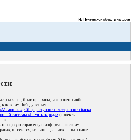
Из Пензенской области на фронты Велик
асти
ые родились, были призваны, захоронены либо в
, ковавшим Победу в тылу.
 «Мемориал»
,
Общедоступного электронного банка
онной системы «Память народа»
(проекты
ников.
дополнит сухую справочную информацию своими
анах, о всех тех, кто защищал в лихие годы наше
нформацию об участниках Великой Отечественной