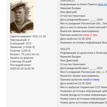
1000159213
Информация из Книги Памяти
https:/
Фамилия Болдин
Имя Дмитрий
Отчество Никитович
Дата рождения/Возраст __.__.1914
Место рождения Пензенская обл., Зе
Дата и место призыва Земетчинский 
Воинское звание красноармеец
Причина выбытия
умер от ран
Зарегистрирован
: 2011-12-19
Дата выбытия 22.05.1943
Приглашений:
0
Название источника информации Всер
Сообщений:
7272
Уважение:
[+1145/-0]
4411275
Позитив:
[+20/-0]
Информация из донесения о безвозв
Возраст:
75
[1951-06-24]
Фамилия Болдин
Провел на форуме:
Имя Димитрий
3 месяца 29 дней
Отчество Никитович
Последний визит:
Дата рождения/Возраст __.__.1914
2026-05-18 16:05:49
Место рождения Пензенская обл., с. 
Воинское звание красноармеец
Причина выбытия
погиб в плену
Дата выбытия 22.05.1943
Место выбытия Украинская ССР, Камен
Название источника информации ЦА
Номер фонда источника информации
Номер описи источника информации 
Номер дела источника информации 5