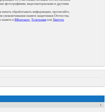
цию фотографиями, видеоматериалами и другими
ем начать обрабатывать информацию, прочитайте,
я увековечивания памяти защитников Отечества.
и памяти в
ВКонтакте
,
Телеграмм
или
Твиттер
.
1