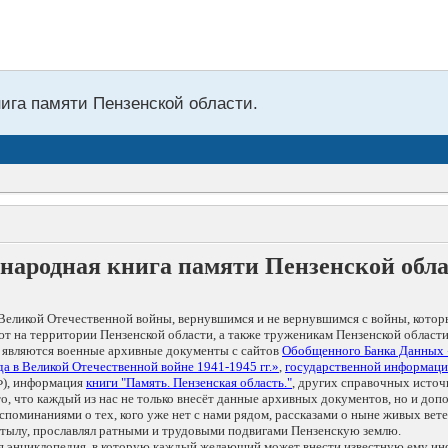
нига памяти Пензенской области.
народная книга памяти Пензенской обл
Великой Отечественной войны, вернувшимся и не вернувшимся с войны, котор
т на территории Пензенской области, а также труженикам Пензенской области
 являются военные архивные документы с сайтов
Обобщенного Банка Данных
а в Великой Отечественной войне 1941-1945 гг.»
,
государственной информаци
), информация
книги "Память. Пензенская область."
, других справочных источ
 то, что каждый из нас не только внесёт данные архивных документов, но и 
оминаниями о тех, кого уже нет с нами рядом, рассказами о ныне живых ветер
в тылу, прославлял ратными и трудовыми подвигами Пензенскую землю.
ая энциклопедия, в которую каждый желающий может внести известную ему и