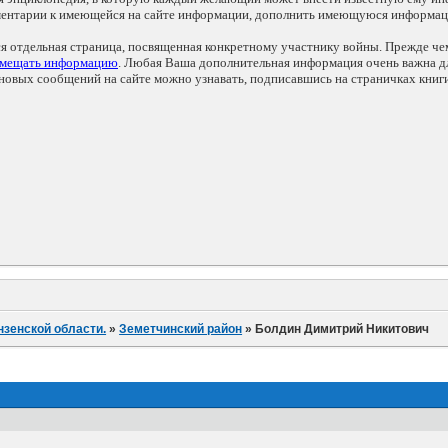
мментарии к имеющейся на сайте информации, дополнить имеющуюся информа
ся отдельная страница, посвященная конкретному участнику войны. Прежде ч
змещать информацию
. Любая Ваша дополнительная информация очень важна дл
овых сообщений на сайте можно узнавать, подписавшись на страничках книг
нзенской области.
»
Земетчинский район
»
Болдин Димитрий Никитович