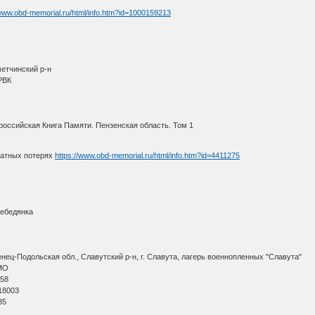
/www.obd-memorial.ru/html/info.htm?id=1000159213
метчинский р-н
РВК
оссийская Книга Памяти. Пензенская область. Том 1
ратных потерях
https://www.obd-memorial.ru/html/info.htm?id=4411275
Лебедянка
ец-Подольская обл., Славутский р-н, г. Славута, лагерь военнопленных "Славута"
МО
 58
18003
85