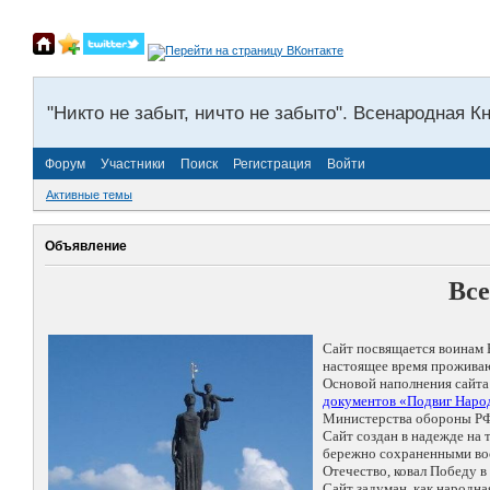
"Никто не забыт, ничто не забыто". Всенародная К
Форум
Участники
Поиск
Регистрация
Войти
Активные темы
Объявление
Все
Сайт посвящается воинам 
настоящее время проживаю
Основой наполнения сайта
документов «Подвиг Народ
Министерства обороны РФ
Сайт создан в надежде на
бережно сохраненными восп
Отечество, ковал Победу 
Сайт задуман, как народн