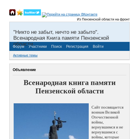
Из Пензенской области на фронты Велико
"Никто не забыт, ничто не забыто".
Всенародная Книга памяти Пензенской
области.
Форум
Участники
Поиск
Регистрация
Войти
Активные темы
Объявление
Всенародная книга памяти
Пензенской области
Сайт посвящается
воинам Великой
Отечественной
войны,
вернувшимся и не
вернувшимся с
войны, которые