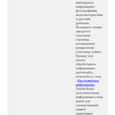
имеющуюся
информацию
фотографиями,
видеоматериалами
и другими
данными.
На каждого воина
заводится
отдельная
страница,
посвященная
конкретному
участнику войны.
Прежде чем
начать
обрабатывать
информацию,
прочитайте,
пожалуйста, тему
-
Как размещать
информацию
.
Любая Ваша
дополнительная
информация очень
важна для
увековечивания
памяти
защитников