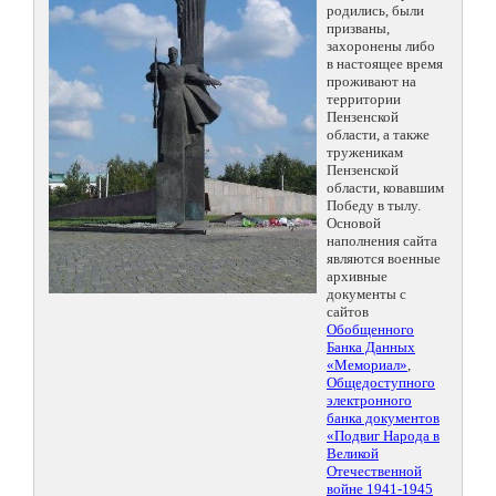
родились, были
призваны,
захоронены либо
в настоящее время
проживают на
территории
Пензенской
области, а также
труженикам
Пензенской
области, ковавшим
Победу в тылу.
Основой
наполнения сайта
являются военные
архивные
документы с
сайтов
Обобщенного
Банка Данных
«Мемориал»
,
Общедоступного
электронного
банка документов
«Подвиг Народа в
Великой
Отечественной
войне 1941-1945