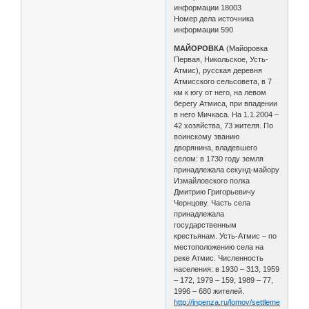
информации 18003
Номер дела источника
информации 590
МАЙОРОВКА
(Майоровка
Первая, Никольское, Усть-
Атмис), русская деревня
Атмисского сельсовета, в 7
км к югу от него, на левом
берегу Атмиса, при впадении
в него Мичкаса. На 1.1.2004 –
42 хозяйства, 73 жителя. По
воинскому званию
дворянина, владевшего
селом: в 1730 году земля
принадлежала секунд-майору
Измайловского полка
Дмитрию Григорьевичу
Чернцову. Часть села
принадлежала
государственным
крестьянам. Усть-Атмис – по
местоположению села на
реке Атмис. Численность
населения: в 1930 – 313, 1959
– 172, 1979 – 159, 1989 – 77,
1996 – 680 жителей.
http://inpenza.ru/lomov/settlements-