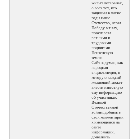
живых ветеранах,
о всех тех, кто
защищал в лихие
годы наше
Отечество, ковал
Победу в тылу,
прославлял
ратными и
трудовыми
подвигами
Пензенскую
землю.
Сайт задуман, как
народная
энциклопедия, в
которую каждый
желающий может
внести известную
ему информацию
об участниках
Великой
Отечественной
войны, добавить
свои комментарии
к имеющейся на
сайте
информации,
дополнить