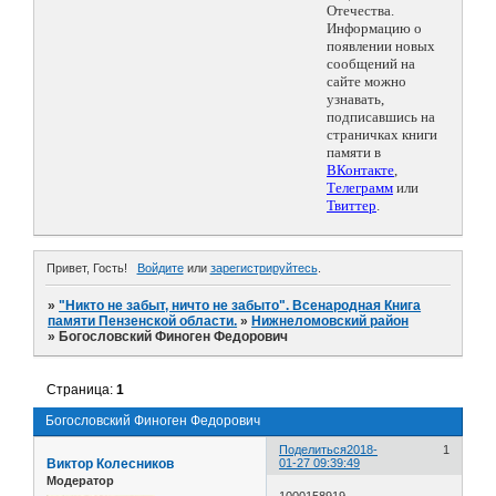
Отечества.
Информацию о
появлении новых
сообщений на
сайте можно
узнавать,
подписавшись на
страничках книги
памяти в
ВКонтакте
,
Телеграмм
или
Твиттер
.
Привет, Гость!
Войдите
или
зарегистрируйтесь
.
»
"Никто не забыт, ничто не забыто". Всенародная Книга
памяти Пензенской области.
»
Нижнеломовский район
»
Богословский Финоген Федорович
Страница:
1
Богословский Финоген Федорович
Поделиться
2018-
1
Виктор Колесников
01-27 09:39:49
Модератор
1000158919