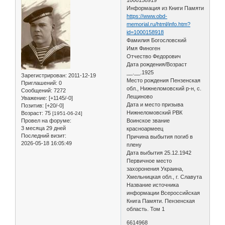
Информация из Книги Памяти
https://www.obd-
memorial.ru/html/info.htm?
id=1000158918
Фамилия Богословский
Имя Финоген
Отчество Федорович
Дата рождения/Возраст
__.__.1925
Зарегистрирован
: 2011-12-19
Место рождения Пензенская
Приглашений:
0
обл., Нижнеломовский р-н, с.
Сообщений:
7272
Лещиново
Уважение:
[+1145/-0]
Дата и место призыва
Позитив:
[+20/-0]
Нижнеломовский РВК
Возраст:
75
[1951-06-24]
Провел на форуме:
Воинское звание
3 месяца 29 дней
красноармеец
Последний визит:
Причина выбытия погиб в
2026-05-18 16:05:49
плену
Дата выбытия 25.12.1942
Первичное место
захоронения Украина,
Хмельницкая обл., г. Славута
Название источника
информации Всероссийская
Книга Памяти. Пензенская
область. Том 1
6614968