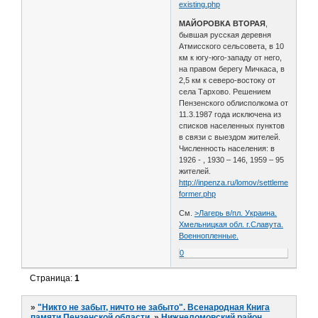
existing.php
МАЙОРОВКА ВТОРАЯ
,
бывшая русская деревня
Атмисского сельсовета, в 10
км к югу-юго-западу от него,
на правом берегу Мичкаса, в
2,5 км к северо-востоку от
села Тархово. Решением
Пензенского облисполкома от
11.3.1987 года исключена из
списков населенных пунктов
в связи с выездом жителей.
Численность населения: в
1926 - , 1930 – 146, 1959 – 95
жителей.
http://inpenza.ru/lomov/settlements-
former.php
См.
>Лагерь в/пл. Украина.
Хмельницкая обл. г.Славута.
Военнопленные.
0
Страница:
1
»
"Никто не забыт, ничто не забыто". Всенародная Книга
памяти Пензенской области.
»
Нижнеломовский район