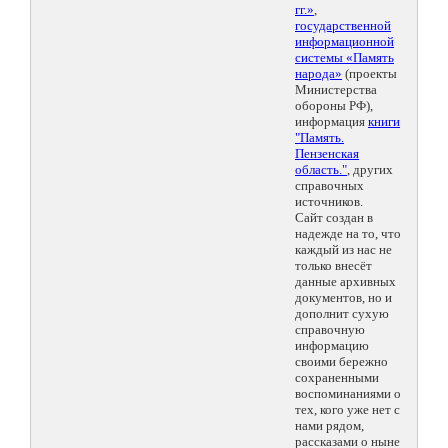
гг.»
,
государственной
информационной
системы «Память
народа»
(проекты
Министерства
обороны РФ),
информация
книги
"Память.
Пензенская
область."
, других
справочных
источников.
Сайт создан в
надежде на то, что
каждый из нас не
только внесёт
данные архивных
документов, но и
дополнит сухую
справочную
информацию
своими бережно
сохраненными
воспоминаниями о
тех, кого уже нет с
нами рядом,
рассказами о ныне