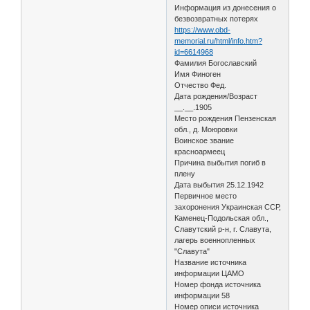
Информация из донесения о
безвозвратных потерях
https://www.obd-
memorial.ru/html/info.htm?
id=6614968
Фамилия Богославский
Имя Финоген
Отчество Фед.
Дата рождения/Возраст
__.__.1905
Место рождения Пензенская
обл., д. Моюровки
Воинское звание
красноармеец
Причина выбытия погиб в
плену
Дата выбытия 25.12.1942
Первичное место
захоронения Украинская ССР,
Каменец-Подольская обл.,
Славутский р-н, г. Славута,
лагерь военнопленных
"Славута"
Название источника
информации ЦАМО
Номер фонда источника
информации 58
Номер описи источника