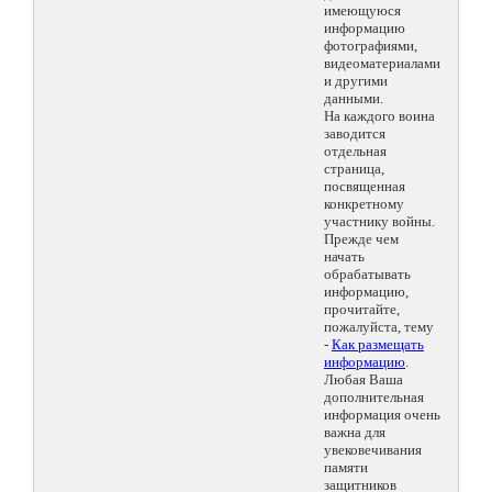
имеющуюся
информацию
фотографиями,
видеоматериалами
и другими
данными.
На каждого воина
заводится
отдельная
страница,
посвященная
конкретному
участнику войны.
Прежде чем
начать
обрабатывать
информацию,
прочитайте,
пожалуйста, тему
-
Как размещать
информацию
.
Любая Ваша
дополнительная
информация очень
важна для
увековечивания
памяти
защитников