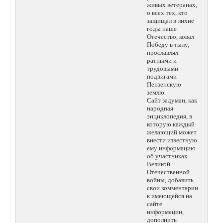
живых ветеранах,
о всех тех, кто
защищал в лихие
годы наше
Отечество, ковал
Победу в тылу,
прославлял
ратными и
трудовыми
подвигами
Пензенскую
землю.
Сайт задуман, как
народная
энциклопедия, в
которую каждый
желающий может
внести известную
ему информацию
об участниках
Великой
Отечественной
войны, добавить
свои комментарии
к имеющейся на
сайте
информации,
дополнить