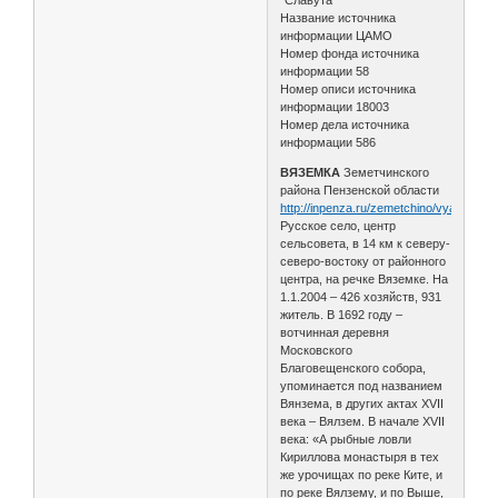
Название источника
информации ЦАМО
Номер фонда источника
информации 58
Номер описи источника
информации 18003
Номер дела источника
информации 586
ВЯЗЕМКА
Земетчинского
района Пензенской области
http://inpenza.ru/zemetchino/vyazemka
Русское село, центр
сельсовета, в 14 км к северу-
северо-востоку от районного
центра, на речке Вяземке. На
1.1.2004 – 426 хозяйств, 931
житель. В 1692 году –
вотчинная деревня
Московского
Благовещенского собора,
упоминается под названием
Вянзема, в других актах XVII
века – Вялзем. В начале XVII
века: «А рыбные ловли
Кириллова монастыря в тех
же урочищах по реке Ките, и
по реке Вялзему, и по Выше,