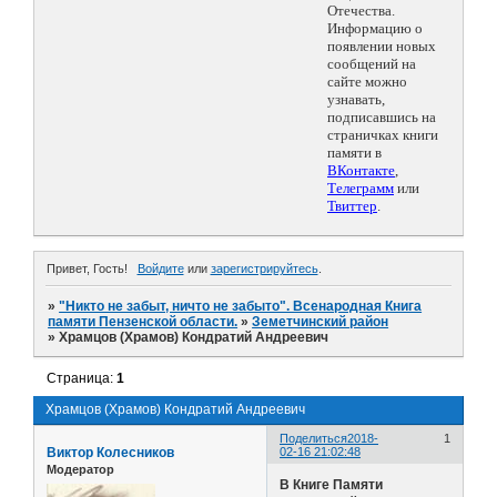
Отечества.
Информацию о
появлении новых
сообщений на
сайте можно
узнавать,
подписавшись на
страничках книги
памяти в
ВКонтакте
,
Телеграмм
или
Твиттер
.
Привет, Гость!
Войдите
или
зарегистрируйтесь
.
»
"Никто не забыт, ничто не забыто". Всенародная Книга
памяти Пензенской области.
»
Земетчинский район
»
Храмцов (Храмов) Кондратий Андреевич
Страница:
1
Храмцов (Храмов) Кондратий Андреевич
Поделиться
2018-
1
Виктор Колесников
02-16 21:02:48
Модератор
В Книге Памяти