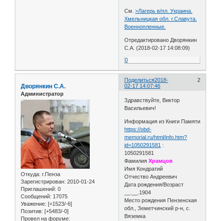
См.
>Лагерь в/пл. Украина.
Хмельницкая обл. г.Славута.
Военнопленные.
Отредактировано Дворянкин
С.А. (2018-02-17 14:08:09)
0
Поделиться
2018-
2
Дворянкин С.А.
02-17 14:07:46
Администратор
Здравствуйте, Виктор
Васильевич!
Информация из Книги Памяти
https://obd-
memorial.ru/html/info.htm?
id=1050291581
:
1050291581
Фамилия
Храмцов
Имя Кондратий
Откуда:
г.Пенза
Отчество Андреевич
Зарегистрирован
: 2010-01-24
Дата рождения/Возраст
Приглашений:
0
__.__.1904
Сообщений:
17075
Место рождения Пензенская
Уважение:
[+1523/-6]
обл., Земетчинский р-н, с.
Позитив:
[+5483/-0]
Вяземка
Провел на форуме: