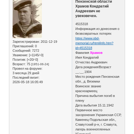
Пензенской области
Храмов Кондратий
Андреевич не
увековечен.
4515318
Информация из донесения о
безвозвратных потерях
https://www.obd-
Зарегистрирован
: 2011-12-19
memorial.ru/html/info.htm?
Приглашений:
0
id=4515318
Сообщений:
7272
Фамилия
Храмов
Уважение:
[+1145/-0]
Имя Кондратий
Позитив:
[+20/-0]
Отчество Андреевич
Возраст:
75
[1951-06-24]
Дата рождения/Возраст
Провел на форуме:
__.__.1904
3 месяца 29 дней
Место рождения Пензенская
Последний визит:
обл., д. Вяземки
2026-05-18 16:05:49
Воинское звание
красноармеец
Причина выбытия погиб в
плену
Дата выбытия 15.11.1942
Первичное место
захоронения Украинская ССР,
Каменец-Подольская обл.,
Славутский р-н, г. Славута,
лагерь военнопленных
"Славута"