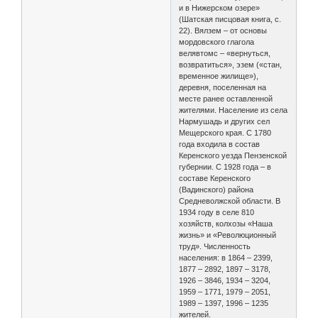
и в Нижерском озере»
(Шатская писцовая книга, с.
22). Вялзем – от основы
мордовского глагола
велявтомс – «вернуться,
возвратиться», эзем («стан,
временное жилище»),
деревня, поселенная на
месте ранее оставленной
жителями. Население из села
Нармушадь и других сел
Мещерского края. С 1780
года входила в состав
Керенского уезда Пензенской
губернии. С 1928 года – в
составе Керенского
(Вадинского) района
Средневолжской области. В
1934 году в селе 810
хозяйств, колхозы «Наша
жизнь» и «Революционный
труд». Численность
населения: в 1864 – 2399,
1877 – 2892, 1897 – 3178,
1926 – 3846, 1934 – 3204,
1959 – 1771, 1979 – 2051,
1989 – 1397, 1996 – 1235
жителей.