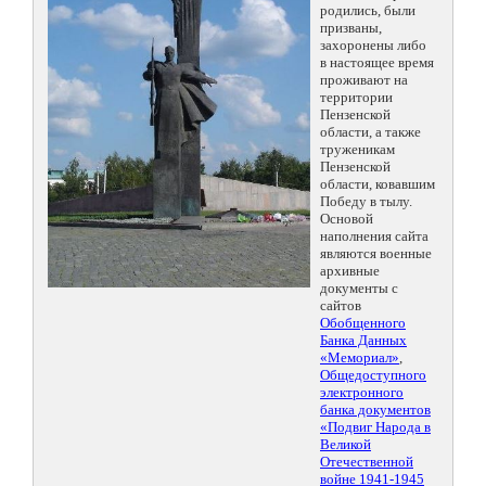
родились, были
призваны,
захоронены либо
в настоящее время
проживают на
территории
Пензенской
области, а также
труженикам
Пензенской
области, ковавшим
Победу в тылу.
Основой
наполнения сайта
являются военные
архивные
документы с
сайтов
Обобщенного
Банка Данных
«Мемориал»
,
Общедоступного
электронного
банка документов
«Подвиг Народа в
Великой
Отечественной
войне 1941-1945