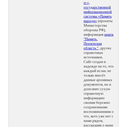
гг.»
,
государственной
информационной
системы «Память
народа»
(проекты
Министерства
обороны РФ),
информация
книги
"Память.
Пензенская
область."
, других
справочных
источников.
Сайт создан в
надежде на то, что
каждый из нас не
только внесёт
данные архивных
документов, но и
дополнит сухую
справочную
информацию
своими бережно
сохраненными
воспоминаниями о
тех, кого уже нет с
нами рядом,
рассказами о ныне