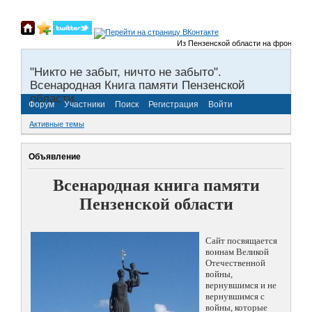
Из Пензенской области на фронты Вели
"Никто не забыт, ничто не забыто".
Всенародная Книга памяти Пензенской
области.
Форум
Участники
Поиск
Регистрация
Войти
Активные темы
Объявление
Всенародная книга памяти
Пензенской области
Сайт посвящается
воинам Великой
Отечественной
войны,
вернувшимся и не
вернувшимся с
войны, которые