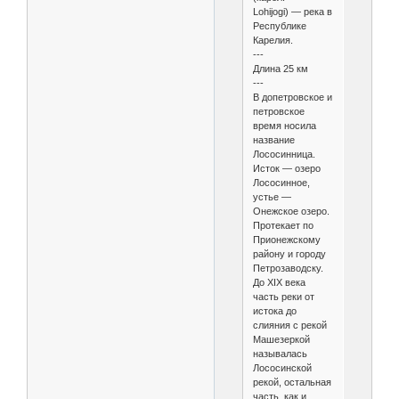
Lohijogi) — река в
Республике
Карелия.
---
Длина 25 км
---
В допетровское и
петровское
время носила
название
Лососинница.
Исток — озеро
Лососинное,
устье —
Онежское озеро.
Протекает по
Прионежскому
району и городу
Петрозаводску.
До XIX века
часть реки от
истока до
слияния с рекой
Машезеркой
называлась
Лососинской
рекой, остальная
часть, как и