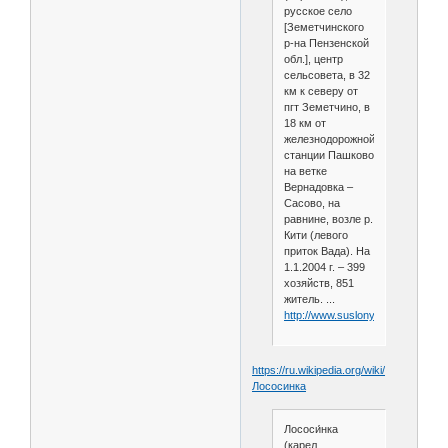
русское село
[Земетчинского
р-на Пензенской
обл.], центр
сельсовета, в 32
км к северу от
пгт Земетчино, в
18 км от
железнодорожной
станции Пашково
на ветке
Вернадовка –
Сасово, на
равнине, возле р.
Кити (левого
приток Вада). На
1.1.2004 г. – 399
хозяйств, 851
житель. ...
http://www.suslony.ru/Penzagebi
https://ru.wikipedia.org/wiki/
Лососинка
Лососи́нка
(карел.