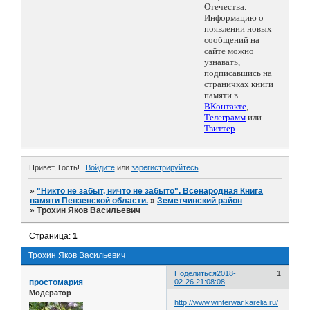
Отечества.
Информацию о
появлении новых
сообщений на
сайте можно
узнавать,
подписавшись на
страничках книги
памяти в
ВКонтакте
,
Телеграмм
или
Твиттер
.
Привет, Гость!
Войдите
или
зарегистрируйтесь
.
»
"Никто не забыт, ничто не забыто". Всенародная Книга
памяти Пензенской области.
»
Земетчинский район
»
Трохин Яков Васильевич
Страница:
1
Трохин Яков Васильевич
Поделиться
2018-
1
простомария
02-26 21:08:08
Модератор
http://www.winterwar.karelia.ru/