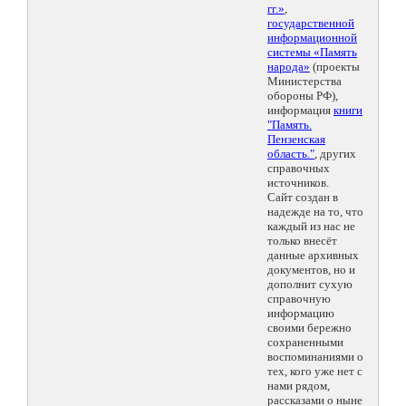
гг.»
,
государственной
информационной
системы «Память
народа»
(проекты
Министерства
обороны РФ),
информация
книги
"Память.
Пензенская
область."
, других
справочных
источников.
Сайт создан в
надежде на то, что
каждый из нас не
только внесёт
данные архивных
документов, но и
дополнит сухую
справочную
информацию
своими бережно
сохраненными
воспоминаниями о
тех, кого уже нет с
нами рядом,
рассказами о ныне