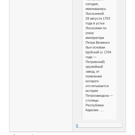
сегодня,
именовалась
Лососинкой.
29 августа 1703
года в устье
Лососинки по
указу
императора
Петра Великого
был основан
Шуйский (с 1704
года —
Петровский)
оружейный
завод, от
появления
которого
отсчитывается
история
Петрозаводска —
столицы
Республики
Карелия. ....
0