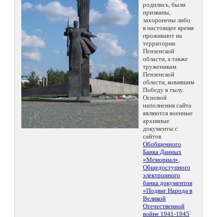
родились, были
призваны,
захоронены либо
в настоящее время
проживают на
территории
Пензенской
области, а также
труженикам
Пензенской
области, ковавшим
Победу в тылу.
Основой
наполнения сайта
являются военные
архивные
документы с
сайтов
Обобщенного
Банка Данных
«Мемориал»
,
Общедоступного
электронного
банка документов
«Подвиг Народа в
Великой
Отечественной
войне 1941-1945