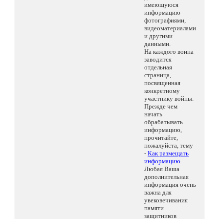
имеющуюся
информацию
фотографиями,
видеоматериалами
и другими
данными.
На каждого воина
заводится
отдельная
страница,
посвященная
конкретному
участнику войны.
Прежде чем
начать
обрабатывать
информацию,
прочитайте,
пожалуйста, тему
-
Как размещать
информацию
.
Любая Ваша
дополнительная
информация очень
важна для
увековечивания
памяти
защитников