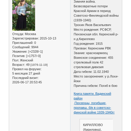
Зимняя война.
Безвозвратные потери
Красной Армии в период
Советско-Финляндской войны
(1939-1940)
Трохин Яков Васильевич
Место рождения: РСФСР,
Откуда:
Москва
Пензенская обл. Керенский р-
Зарегистрирован
: 2015-10-13
н д.Кириллово
Приглашений:
0
Год рождения: 1915
Сообщений:
9944
Призван: Керенским РВК
Уважение:
[+2328/-1]
Звание: красноармеец
Позитив:
[+1757/-0]
Воинское соединение: 455
Пол:
Женский
стрелковый полк 42
Возраст:
49
[1976-11-19]
стрелковая дивизия
Провел на форуме:
Дата гибели: 11.02.1940
5 месяцев 27 дней
Место захоронения: у р.Лохи-
Последний визит:
йоки
2026-06-17 20:53:45
Причина гибели: Погиб в бою
Книга памяти. Вадинский
район
,Пензенцы, погибшие,
пропавш. б/в в советско-
финской войне 1939-1940гг
КИРИЛЛОВО
(Кириловка),