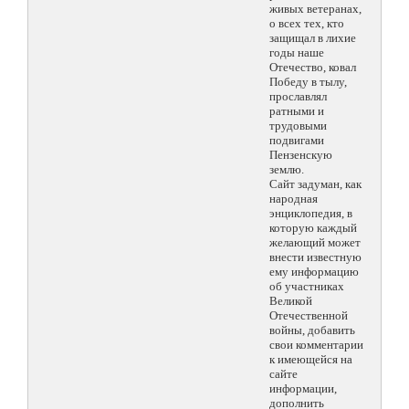
живых ветеранах,
о всех тех, кто
защищал в лихие
годы наше
Отечество, ковал
Победу в тылу,
прославлял
ратными и
трудовыми
подвигами
Пензенскую
землю.
Сайт задуман, как
народная
энциклопедия, в
которую каждый
желающий может
внести известную
ему информацию
об участниках
Великой
Отечественной
войны, добавить
свои комментарии
к имеющейся на
сайте
информации,
дополнить