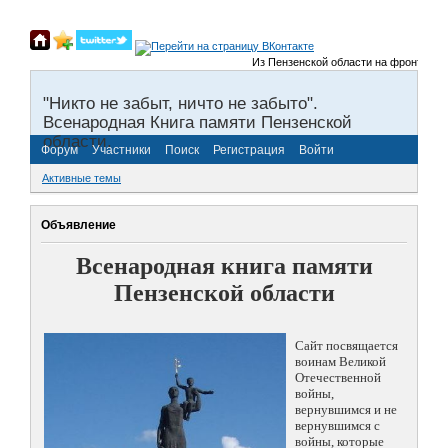
Из Пензенской области на фронты Велик
"Никто не забыт, ничто не забыто".
Всенародная Книга памяти Пензенской
области.
Форум
Участники
Поиск
Регистрация
Войти
Активные темы
Объявление
Всенародная книга памяти
Пензенской области
Сайт посвящается
воинам Великой
Отечественной
войны,
вернувшимся и не
вернувшимся с
войны, которые