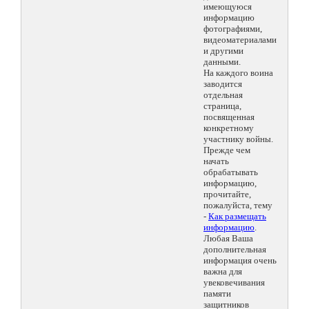
имеющуюся
информацию
фотографиями,
видеоматериалами
и другими
данными.
На каждого воина
заводится
отдельная
страница,
посвященная
конкретному
участнику войны.
Прежде чем
начать
обрабатывать
информацию,
прочитайте,
пожалуйста, тему
-
Как размещать
информацию
.
Любая Ваша
дополнительная
информация очень
важна для
увековечивания
памяти
защитников