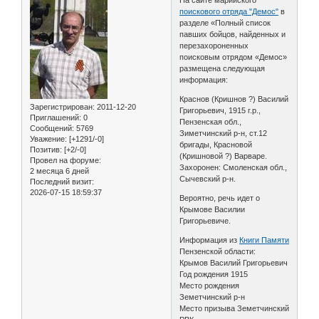
поискового отряда "Демос"
в
разделе «Полный список
павших бойцов, найденных и
перезахороненных
поисковым отрядом «Демос»
размещена следующая
информация:
Краснов (Кришнов ?) Василий
Зарегистрирован
: 2011-12-20
Григорьевич, 1915 г.р.,
Приглашений:
0
Пензенская обл.,
Сообщений:
5769
Зиметчинский р-н, ст.12
Уважение:
[+1291/-0]
бригады, Красновой
Позитив:
[+2/-0]
(Кришновой ?) Варваре.
Провел на форуме:
Захоронен: Смоленская обл.,
2 месяца 6 дней
Сычевский р-н.
Последний визит:
2026-07-15 18:59:37
Вероятно, речь идет о
Крымове Василии
Григорьевиче.
Информация из
Книги Памяти
Пензенской области:
Крымов Василий Григорьевич
Год рождения 1915
Место рождения
Земетчинский р-н
Место призыва Земетчинский