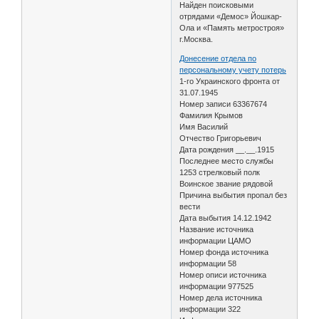
Найден поисковыми
отрядами «Демос» Йошкар-
Ола и «Память метростроя»
г.Москва.
Донесение отдела по
персональному учету потерь
1-го Украинского фронта от
31.07.1945
Номер записи 63367674
Фамилия Крымов
Имя Василий
Отчество Григорьевич
Дата рождения __.__.1915
Последнее место службы
1253 стрелковый полк
Воинское звание рядовой
Причина выбытия пропал без
вести
Дата выбытия 14.12.1942
Название источника
информации ЦАМО
Номер фонда источника
информации 58
Номер описи источника
информации 977525
Номер дела источника
информации 322