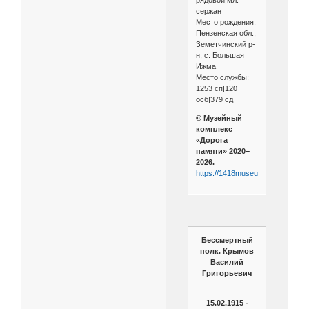
сержант
Место рождения:
Пензенская обл.,
Земетчинский р-
н, с. Большая
Ижма
Место службы:
1253 сп|120
осб|379 сд
© Музейный
комплекс
«Дорога
памяти» 2020–
2026.
https://1418museum.ru/heroes/4
Бессмертный
полк. Крымов
Василий
Григорьевич
15.02.1915 -