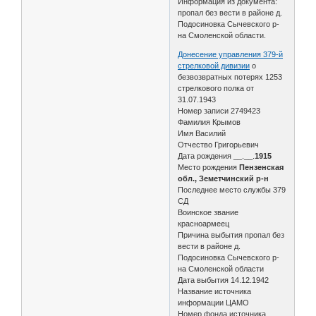
Информация из документа:
пропал без вести в районе д.
Подосиновка Сычевского р-
на Смоленской области.
Донесение управления 379-й
стрелковой дивизии
о
безвозвратных потерях 1253
стрелкового полка от
31.07.1943
Номер записи 2749423
Фамилия Крымов
Имя Василий
Отчество Григорьевич
Дата рождения __.__.
1915
Место рождения
Пензенская
обл., Земетчинский р-н
Последнее место службы 379
СД
Воинское звание
красноармеец
Причина выбытия пропал без
вести в районе д.
Подосиновка Сычевского р-
на Смоленской области
Дата выбытия 14.12.1942
Название источника
информации ЦАМО
Номер фонда источника