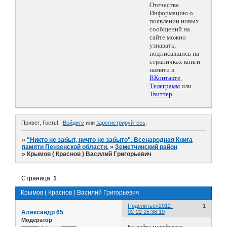
Отечества.
Информацию о
появлении новых
сообщений на
сайте можно
узнавать,
подписавшись на
страничках книги
памяти в
ВКонтакте
,
Телеграмм
или
Твиттер
.
Привет, Гость!
Войдите
или
зарегистрируйтесь
.
»
"Никто не забыт, ничто не забыто". Всенародная Книга
памяти Пензенской области.
»
Земетчинский район
»
Крымов ( Краснов ) Василий Григорьевич
Страница:
1
Крымов ( Краснов ) Василий Григорьевич
Поделиться
2012-
1
Александр 65
02-22 15:38:19
Модератор
На сайте марийского