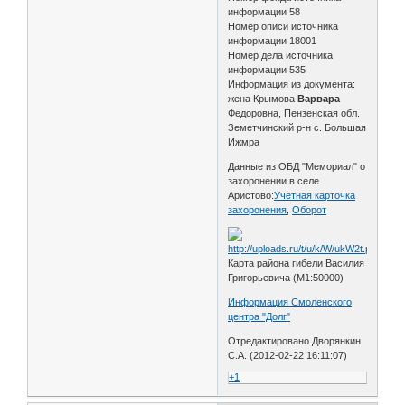
информации 58
Номер описи источника
информации 18001
Номер дела источника
информации 535
Информация из документа:
жена Крымова
Варвара
Федоровна, Пензенская обл.
Земетчинский р-н с. Большая
Ижмра
Данные из ОБД "Мемориал" о
захоронении в селе
Аристово:
Учетная карточка
захоронения
,
Оборот
Карта района гибели Василия
Григорьевича (М1:50000)
Информация Смоленского
центра "Долг"
Отредактировано Дворянкин
С.А. (2012-02-22 16:11:07)
+1