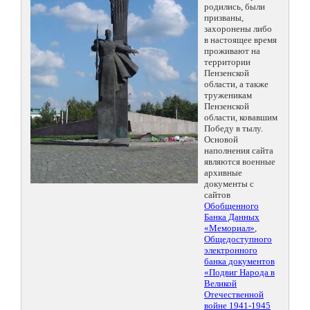
родились, были
призваны,
захоронены либо
в настоящее время
проживают на
территории
Пензенской
области, а также
труженикам
Пензенской
области, ковавшим
Победу в тылу.
Основой
наполнения сайта
являются военные
архивные
документы с
сайтов
Обобщенного
Банка Данных
«Мемориал»
,
Общедоступного
электронного
банка документов
«Подвиг Народа в
Великой
Отечественной
войне 1941-1945