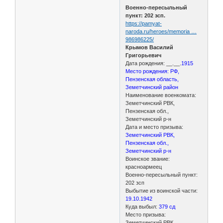
Военно-пересыльный
пункт: 202 зсп.
https://pamyat-
naroda.ru/heroes/memoria …
986986225/
Крымов Василий
Григорьевич
Дата рождения: __.__.
1915
Место рождения: РФ,
Пензенская область,
Земетчинский район
Наименование военкомата:
Земетчинский РВК,
Пензенская обл.,
Земетчинский р-н
Дата и место призыва:
Земетчинский РВК,
Пензенская обл.,
Земетчинский р-н
Воинское звание:
красноармеец
Военно-пересыльный пункт:
202 зсп
Выбытие из воинской части:
19.10.1942
Куда выбыл:
379 сд
Место призыва:
Земетчинский РВК,