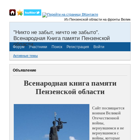
Из Пензенской области на фронты Великой Отечес
"Никто не забыт, ничто не забыто".
Всенародная Книга памяти Пензенской
области.
Форум
Участники
Поиск
Регистрация
Войти
Активные темы
Объявление
Всенародная книга памяти
Пензенской области
Сайт посвящается
воинам Великой
Отечественной
войны,
вернувшимся и не
вернувшимся с
войны, которые