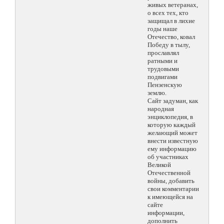
живых ветеранах,
о всех тех, кто
защищал в лихие
годы наше
Отечество, ковал
Победу в тылу,
прославлял
ратными и
трудовыми
подвигами
Пензенскую
землю.
Сайт задуман, как
народная
энциклопедия, в
которую каждый
желающий может
внести известную
ему информацию
об участниках
Великой
Отечественной
войны, добавить
свои комментарии
к имеющейся на
сайте
информации,
дополнить