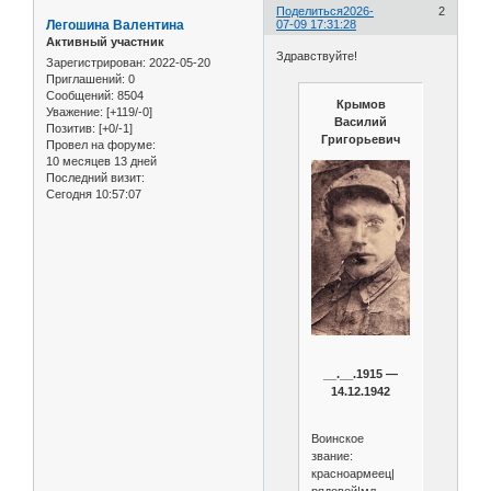
Поделиться
2026-
2
Легошина Валентина
07-09 17:31:28
Активный участник
Здравствуйте!
Зарегистрирован
: 2022-05-20
Приглашений:
0
Сообщений:
8504
Крымов
Уважение:
[+119/-0]
Василий
Позитив:
[+0/-1]
Григорьевич
Провел на форуме:
10 месяцев 13 дней
Последний визит:
Сегодня 10:57:07
__.__.1915 —
14.12.1942
Воинское
звание:
красноармеец|
рядовой|мл.