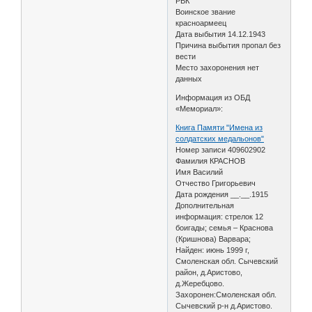
РВК
Воинское звание
красноармеец
Дата выбытия 14.12.1943
Причина выбытия пропал без
вести
Место захоронения нет
данных
Информация из ОБД
«Мемориал»:
Книга Памяти "Имена из
солдатских медальонов"
Номер записи 409602902
Фамилия КРАСНОВ
Имя Василий
Отчество Григорьевич
Дата рождения __.__.1915
Дополнительная
информация: стрелок 12
боигады; семья – Краснова
(Кришнова) Варвара;
Найден: июнь 1999 г,
Смоленская обл. Сычевский
район, д.Аристово,
д.Жеребцово.
Захоронен:Смоленская обл.
Сычевский р-н д.Аристово.