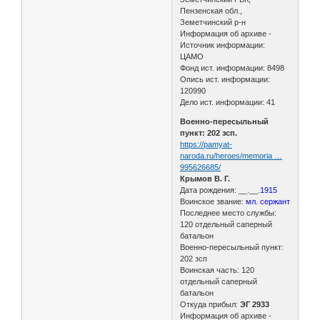
Пензенская обл.,
Земетчинский р-н
Информация об архиве -
Источник информации:
ЦАМО
Фонд ист. информации: 8498
Опись ист. информации:
120990
Дело ист. информации: 41
Военно-пересыльный
пункт: 202 зсп.
https://pamyat-
naroda.ru/heroes/memoria …
995626685/
Крымов В. Г.
Дата рождения: __.__.
1915
Воинское звание:
мл. сержант
Последнее место службы:
120 отдельный саперный
батальон
Военно-пересыльный пункт:
202 зсп
Воинская часть: 120
отдельный саперный
батальон
Откуда прибыл:
ЭГ 2933
Информация об архиве -