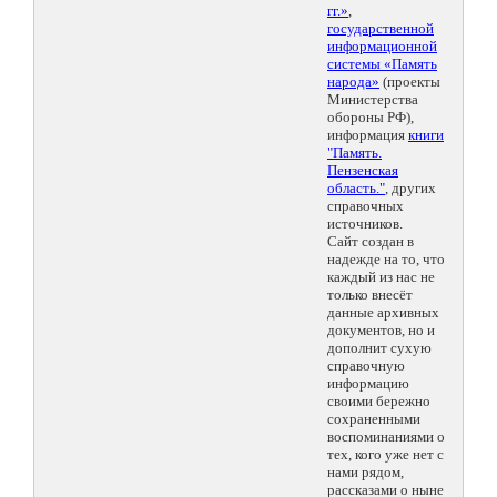
гг.»
,
государственной
информационной
системы «Память
народа»
(проекты
Министерства
обороны РФ),
информация
книги
"Память.
Пензенская
область."
, других
справочных
источников.
Сайт создан в
надежде на то, что
каждый из нас не
только внесёт
данные архивных
документов, но и
дополнит сухую
справочную
информацию
своими бережно
сохраненными
воспоминаниями о
тех, кого уже нет с
нами рядом,
рассказами о ныне