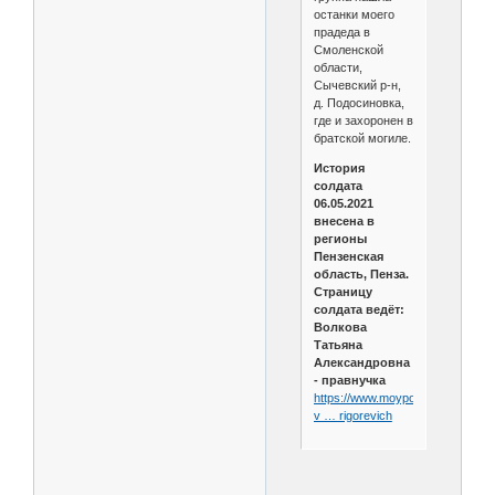
останки моего
прадеда в
Смоленской
области,
Сычевский р-н,
д. Подосиновка,
где и захоронен в
братской могиле.
История
солдата
06.05.2021
внесена в
регионы
Пензенская
область, Пенза.
Страницу
солдата ведёт:
Волкова
Татьяна
Александровна
- правнучка
https://www.moypolk.ru/soldier/k
v … rigorevich