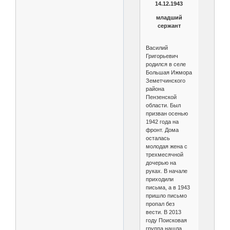
14.12.1943
младший
сержант
Василий
Григорьевич
родился в селе
Большая Ижмора
Земетчинского
района
Пензенской
области. Был
призван осенью
1942 года на
фронт. Дома
осталась
молодая жена с
трехмесячной
дочерью на
руках. В начале
приходили
письма, а в 1943
пришло письмо
пропал без
вести. В 2013
году Поисковая
группа нашла