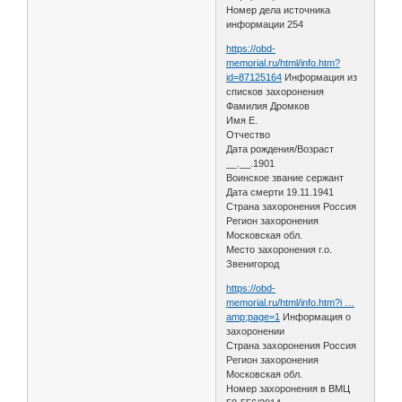
Номер дела источника
информации 254
https://obd-
memorial.ru/html/info.htm?
id=87125164
Информация из
списков захоронения
Фамилия Дромков
Имя Е.
Отчество
Дата рождения/Возраст
__.__.1901
Воинское звание сержант
Дата смерти 19.11.1941
Страна захоронения Россия
Регион захоронения
Московская обл.
Место захоронения г.о.
Звенигород
https://obd-
memorial.ru/html/info.htm?i …
amp;page=1
Информация о
захоронении
Страна захоронения Россия
Регион захоронения
Московская обл.
Номер захоронения в ВМЦ