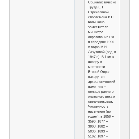
Социалистического
Труда Е.Т.
Стрекалиной,
спортсмена В.П.
Калинкина,
заместителя
министра
образования РФ
в середине 1990-
х годов М.Н.
Лазутовой (род. в
1947 г.). В 1 км к
северу в
местности
Второй Овраг
находится
археологический
памятник –
селище раннего
железного века и
средневековья.
Численность
населения (по
годам): в 1858 –
3596, 1877 –
3903, 1882 –
5036, 1893 –
5102, 1897 –