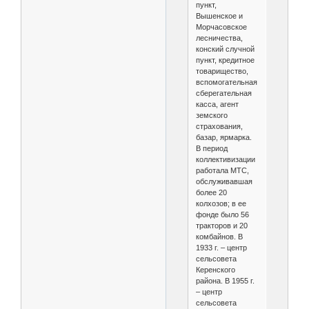
пункт,
Вышенское и
Морчасовское
лесничества,
конский случной
пункт, кредитное
товарищество,
вспомогательная
сберегательная
касса, агент
земского
страхования,
базар, ярмарка.
В период
коллективизации
работала МТС,
обслуживавшая
более 20
колхозов; в ее
фонде было 56
тракторов и 20
комбайнов. В
1933 г. – центр
сельсовета
Керенского
района. В 1955 г.
– центр
сельсовета