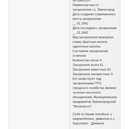
50-556/2014
Первичное место
захоронения г.о. Звенигород
Дата создания современного
места захоронения
__.01.1942
Дата последнего захоронения
__.01.1942
Вид захоронения мемориал
славы братская могила
одиночные могилы
Состояние захоронения
отличное
Количество могил 4
Захоронено всего 61
Захоронено известных 61
Захоронено неизвестных 0
Кто шефствует над
захоронением ПТО
городского хозяйства филиал
чулочно-носочного
объединения, Муниципальное
предприятие Звенигородский
"Жилкомхоз"
Судя по базам погибших и
награжденных, фамилия в с.
Кириллово - Дремков