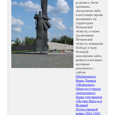
родились, были
призваны,
захоронены либо
в настоящее время
проживают на
территории
Пензенской
области, а также
труженикам
Пензенской
области, ковавшим
Победу в тылу.
Основой
наполнения сайта
являются военные
архивные
документы с
сайтов
Обобщенного
Банка Данных
«Мемориал»
,
Общедоступного
электронного
банка документов
«Подвиг Народа в
Великой
Отечественной
войне 1941-1945