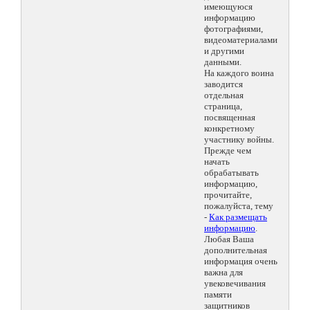
имеющуюся
информацию
фотографиями,
видеоматериалами
и другими
данными.
На каждого воина
заводится
отдельная
страница,
посвященная
конкретному
участнику войны.
Прежде чем
начать
обрабатывать
информацию,
прочитайте,
пожалуйста, тему
-
Как размещать
информацию
.
Любая Ваша
дополнительная
информация очень
важна для
увековечивания
памяти
защитников