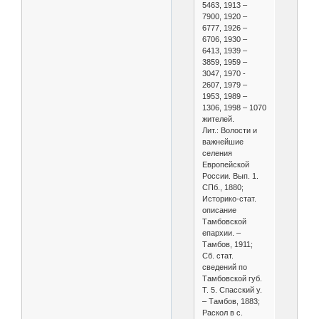
5463, 1913 –
7900, 1920 –
6777, 1926 –
6706, 1930 –
6413, 1939 –
3859, 1959 –
3047, 1970 -
2607, 1979 –
1953, 1989 –
1306, 1998 – 1070
жителей.
Лит.: Волости и
важнейшие
селения
Европейской
России. Вып. 1.
СПб., 1880;
Историко-стат.
описание
Тамбовской
епархии. –
Тамбов, 1911;
Сб. стат.
сведений по
Тамбовской губ.
Т. 5. Спасский у.
– Тамбов, 1883;
Раскол в с.