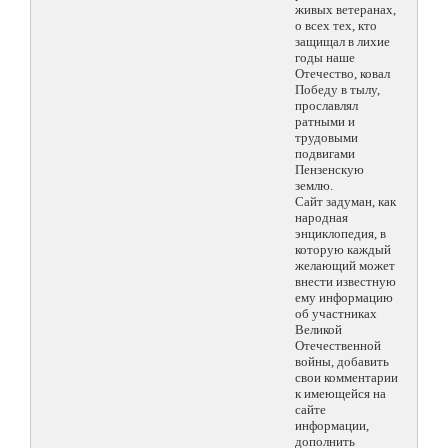
живых ветеранах,
о всех тех, кто
защищал в лихие
годы наше
Отечество, ковал
Победу в тылу,
прославлял
ратными и
трудовыми
подвигами
Пензенскую
землю.
Сайт задуман, как
народная
энциклопедия, в
которую каждый
желающий может
внести известную
ему информацию
об участниках
Великой
Отечественной
войны, добавить
свои комментарии
к имеющейся на
сайте
информации,
дополнить