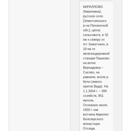
КИРИЛЛОВО
(Кириловка),
русское село
[Земетчинского
р-на Пензенской
обл.], центр
сельсовета, в 32
км к северу от
пгт Земетчино, в
18 км от
железнодорожной
станции Пашково
на ветке
Вернадовка –
Сасово, на
равнине, возле р.
Кити (левого
приток Вада). На
1.1.2004 г. – 399
хозяйств, 851
житель.
Основано около
1650 г. как
вотчина Кирилло-
Белозерского
монастыря.
Отсюда