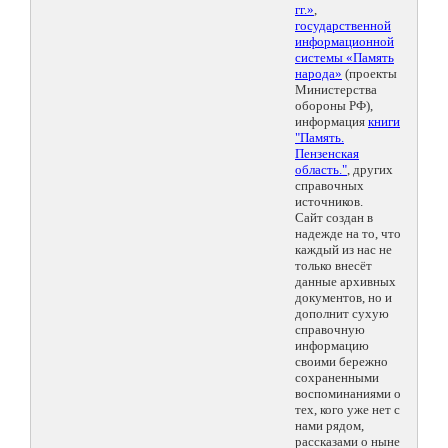
гг.»
,
государственной
информационной
системы «Память
народа»
(проекты
Министерства
обороны РФ),
информация
книги
"Память.
Пензенская
область."
, других
справочных
источников.
Сайт создан в
надежде на то, что
каждый из нас не
только внесёт
данные архивных
документов, но и
дополнит сухую
справочную
информацию
своими бережно
сохраненными
воспоминаниями о
тех, кого уже нет с
нами рядом,
рассказами о ныне