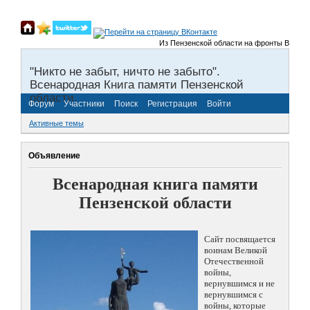
Из Пензенской области на фронты Великой От
"Никто не забыт, ничто не забыто".
Всенародная Книга памяти Пензенской
области.
Форум
Участники
Поиск
Регистрация
Войти
Активные темы
Объявление
Всенародная книга памяти
Пензенской области
Сайт посвящается
воинам Великой
Отечественной
войны,
вернувшимся и не
вернувшимся с
войны, которые