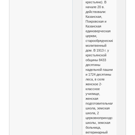
крестьяне). В
начале 20 в.
действовали:
Казанская,
Покровская и
Казанская
единоверческая
церкви,
старообрядческий
молитвенный
дом. В 1913 г. у
крестьянской
общины 8433
десятины
надельной пашни
и 1724 десятины
леса, в селе
женское 2-
классное
училище,
женская
подготовительная
школа, земская
школа, 2
церковноприходские
школы, земская
больница,
ветеринарный