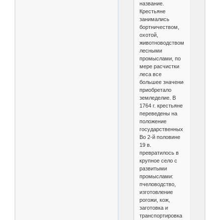
название.
Крестьяне
занимались
бортничеством,
охотой,
животноводством,
лесными
промыслами, по
мере расчистки
леса все
большее значение
приобретало
земледелие. В
1764 г. крестьяне
переведены на
положение
государственных.
Во 2-й половине
19 в.
превратилось в
крупное село с
развитыми
промыслами:
пчеловодство,
изготовление
рогожи, кож,
заготовка и
транспортировка