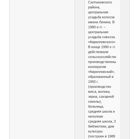
Салтыковского
района,
центральная
усадьба колхоза
имени Ленина. В
1980-е гг. –
центральная
усадьба совхоза
«Кирилловского».
В конце 1990-х гг.
действовали
сельскохозяйственный
производственный
кооператив
«Кирилловский»,
образованный в
1993 г.
(производство
мяса, молока,
зерна, сахарной
свеклы),
больница,
средняя школа и
неполная
средняя школа, 3
библиотеки, дом
культуры
(построен в 1989