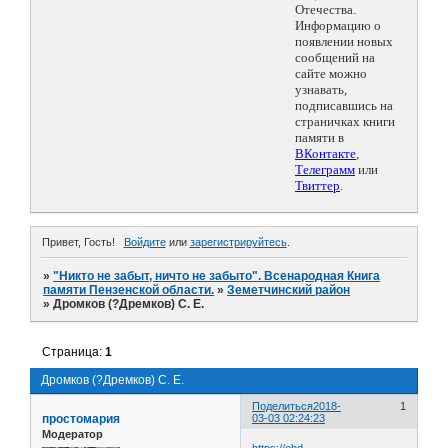
Отечества.
Информацию о
появлении новых
сообщений на
сайте можно
узнавать,
подписавшись на
страничках книги
памяти в
ВКонтакте
,
Телеграмм
или
Твиттер
.
Привет, Гость!
Войдите
или
зарегистрируйтесь
.
»
"Никто не забыт, ничто не забыто". Всенародная Книга
памяти Пензенской области.
»
Земетчинский район
»
Дромков (?Дремков) С. Е.
Страница:
1
Дромков (?Дремков) С. Е.
Поделиться
2018-
1
простомария
03-03 02:24:23
Модератор
https://obd-