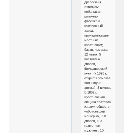
древесины.
Имелись:
небольшая
рогожная
фабрика и
кожевенный
завод,
принадлежащие
местным
крестьянам;
базар, ярмарка,
12 лавок, 5
постоялых
дворов,
фельдшерский
пункт (к 1893 г.
открыты земская
больница и
аптека), 3 школы.
В 1882 г.
крестьянская
община состояла
из двух обществ
«обрусевшей
мещеры», 650
дворов, 103
грамотных
мужчины, 10