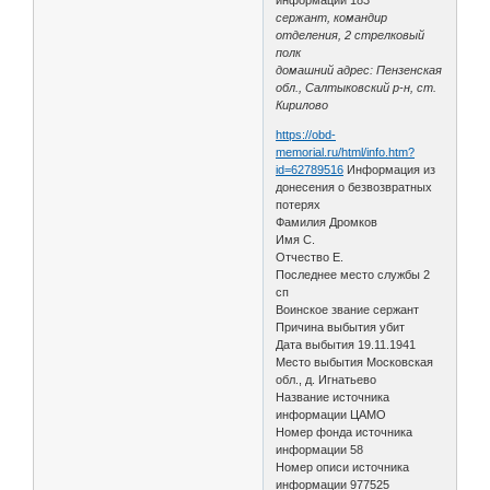
сержант, командир
отделения, 2 стрелковый
полк
домашний адрес: Пензенская
обл., Салтыковский р-н, ст.
Кирилово
https://obd-
memorial.ru/html/info.htm?
id=62789516
Информация из
донесения о безвозвратных
потерях
Фамилия Дромков
Имя С.
Отчество Е.
Последнее место службы 2
сп
Воинское звание сержант
Причина выбытия убит
Дата выбытия 19.11.1941
Место выбытия Московская
обл., д. Игнатьево
Название источника
информации ЦАМО
Номер фонда источника
информации 58
Номер описи источника
информации 977525