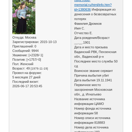
memorial.ru/html/info.htm?
id=1380636
Информация из
донесения о безвозвратных
потерях
Фамилия Дромков
Имя С.
Отчество Е.
Откуда:
Москва
Дата рождения/Возраст
Зарегистрирован
: 2015-10-13
__.__.1901
Приглашений:
0
Дата и место призыва
Сообщений:
9944
Вадинский РВК, Пензенская
Уважение:
[+2328/-1]
обл., Вадинский р-н
Позитив:
[+1757/-0]
Последнее место службы 50
Пол:
Женский
сд
Возраст:
49
[1976-11-19]
Воинское звание сержант
Провел на форуме:
Причина выбытия убит
5 месяцев 27 дней
Дата выбытия 19.11.1941
Последний визит:
Первичное место
2026-06-17 20:53:45
захоронения Московская
обл., д. Игнатьево
Название источника
информации ЦАМО
Номер фонда источника
информации 58
Номер описи источника
информации 818883
Номер дела источника
информации 183