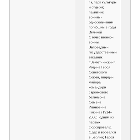
г.), парк культуры
и отдыха;
памятник
воинам-
односельчанам,
погибшим в годы
Великой
Отечественной
войны.
Заповедный
государственный
заказник
«Земетчинский».
Родина Героя
Советского
Союза, гвардии
майора,
командира
стрелкового
батальона
Семена
Ивановича
Никина (1914–
2000): одним из
первых
форсировал р.
Одер и ворвался
в Берлин; Героя