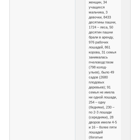
женщин, 34
учащихся
мальчика, 3
девочки, 8433
десятины пашни,
1724 – леса, 50
десятин пашни
брали в аренду,
976 рабочих
лошадей, 861
корова, 31 семья
занималась
пчеловодством
(798 колод-
ульев), было 49
садов (2680
плодовых
деревьев); 91
семья не имела
ни одной лошади,
254 – одну
(бедняки), 230 –
по 2-3 лошади
(середняки), 28
дворов имели 4-5
и 16 – более пяти
лошадей
(богатые