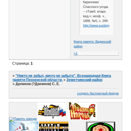
Кириллове
Спасского уезда.
– «Тамб. епарх.
вед.», неоф. ч.,
1888, №5, с. 299.
http://www.suslony.ru/Penzagebi
Книга памяти. Вадинский
район
+1
Страница:
1
»
"Никто не забыт, ничто не забыто". Всенародная Книга
памяти Пензенской области.
»
Земетчинский район
»
Дромков (?Дремков) С. Е.
создать бесплатный форум