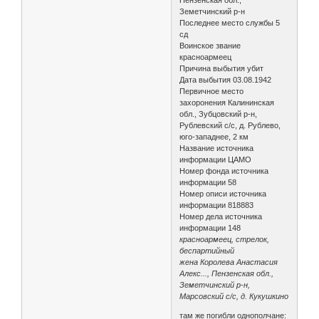
Земетчинский р-н
Последнее место службы 5
сд
Воинское звание
красноармеец
Причина выбытия убит
Дата выбытия 03.08.1942
Первичное место
захоронения Калининская
обл., Зубцовский р-н,
Рублевский с/с, д. Рублево,
юго-западнее, 2 км
Название источника
информации ЦАМО
Номер фонда источника
информации 58
Номер описи источника
информации 818883
Номер дела источника
информации 148
красноармеец, стрелок,
беспартийный
жена Королева Анастасия
Алекс..., Пензенская обл.,
Земетчинский р-н,
Марсовский с/с, д. Кукушкино
там же погибли однополчане: