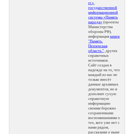
гг.»
,
государственной
информационной
системы «Память
народа»
(проекты
Министерства
обороны РФ),
информация
книги
"Память.
Пензенская
область."
, других
справочных
источников.
Сайт создан в
надежде на то, что
каждый из нас не
только внесёт
данные архивных
документов, но и
дополнит сухую
справочную
информацию
своими бережно
сохраненными
воспоминаниями о
тех, кого уже нет с
нами рядом,
рассказами о ныне