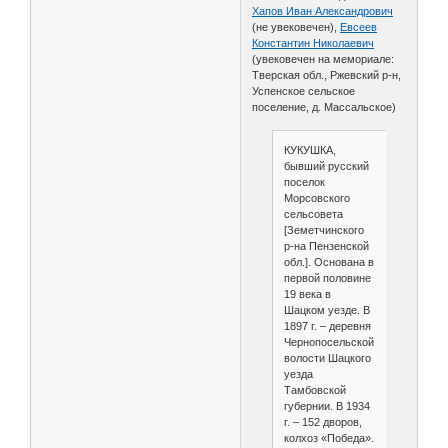
Хапов Иван Александрович
(не увековечен),
Евсеев
Константин Николаевич
(увековечен на мемориале:
Тверская обл., Ржевский р-н,
Успенское сельское
поселение, д. Массальское)
КУКУШКА,
бывший русский
поселок
Морсовского
сельсовета
[Земетчинского
р-на Пензенской
обл.]. Основана в
первой половине
19 века в
Шацком уезде. В
1897 г. – деревня
Чернопосельской
волости Шацкого
уезда
Тамбовской
губернии. В 1934
г. – 152 дворов,
колхоз «Победа».