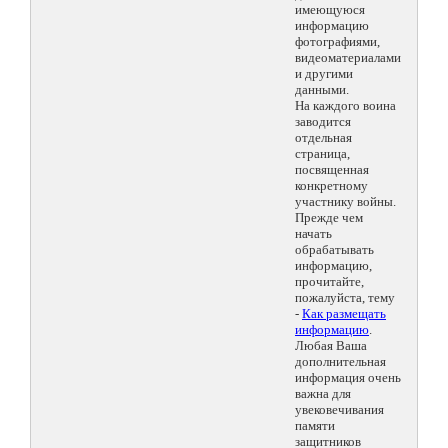
имеющуюся
информацию
фотографиями,
видеоматериалами
и другими
данными.
На каждого воина
заводится
отдельная
страница,
посвященная
конкретному
участнику войны.
Прежде чем
начать
обрабатывать
информацию,
прочитайте,
пожалуйста, тему
-
Как размещать
информацию
.
Любая Ваша
дополнительная
информация очень
важна для
увековечивания
памяти
защитников