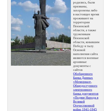
родились, были
призваны,
захоронены либо
в настоящее время
проживают на
территории
Пензенской
области, а также
труженикам
Пензенской
области, ковавшим
Победу в тылу.
Основой
наполнения сайта
являются военные
архивные
документы с
сайтов
Обобщенного
Банка Данных
«Мемориал»
,
Общедоступного
электронного
банка документов
«Подвиг Народа в
Великой
Отечественной
войне 1941-1945