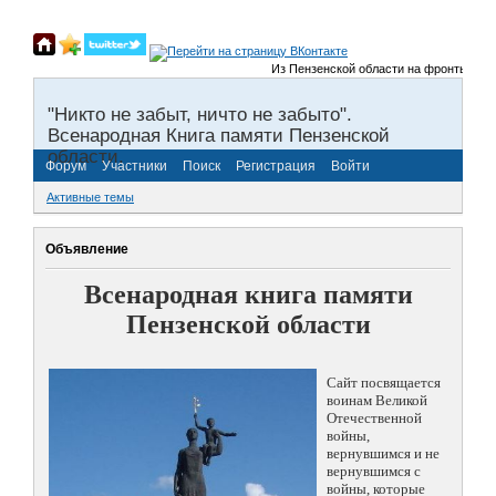
Из Пензенской области на фронты Велико
"Никто не забыт, ничто не забыто".
Всенародная Книга памяти Пензенской
области.
Форум
Участники
Поиск
Регистрация
Войти
Активные темы
Объявление
Всенародная книга памяти
Пензенской области
Сайт посвящается
воинам Великой
Отечественной
войны,
вернувшимся и не
вернувшимся с
войны, которые