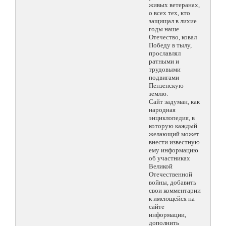
живых ветеранах,
о всех тех, кто
защищал в лихие
годы наше
Отечество, ковал
Победу в тылу,
прославлял
ратными и
трудовыми
подвигами
Пензенскую
землю.
Сайт задуман, как
народная
энциклопедия, в
которую каждый
желающий может
внести известную
ему информацию
об участниках
Великой
Отечественной
войны, добавить
свои комментарии
к имеющейся на
сайте
информации,
дополнить