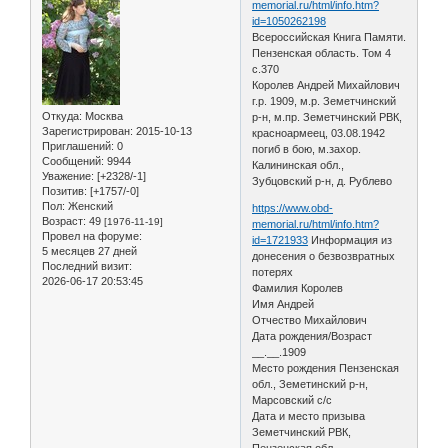
memorial.ru/html/info.htm?
id=1050262198
Всероссийская Книга Памяти.
Пензенская область. Том 4
с.370
Королев Андрей Михайлович
г.р. 1909, м.р. Земетчинский
Откуда:
Москва
р-н, м.пр. Земетчинский РВК,
Зарегистрирован
: 2015-10-13
красноармеец, 03.08.1942
Приглашений:
0
погиб в бою, м.захор.
Сообщений:
9944
Калининская обл.,
Уважение:
[+2328/-1]
Зубцовский р-н, д. Рублево
Позитив:
[+1757/-0]
Пол:
Женский
https://www.obd-
Возраст:
49
[1976-11-19]
memorial.ru/html/info.htm?
Провел на форуме:
id=1721933
Информация из
5 месяцев 27 дней
донесения о безвозвратных
Последний визит:
потерях
2026-06-17 20:53:45
Фамилия Королев
Имя Андрей
Отчество Михайлович
Дата рождения/Возраст
__.__.1909
Место рождения Пензенская
обл., Земетинский р-н,
Марсовский с/с
Дата и место призыва
Земетчинский РВК,
Пензенская обл.,