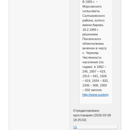
В 1955 г. –
Морсовского
сельсовета
Салтыковского
района, колхоз
имени Кирова.
18.2.1966 г.
решением
Пензенского
облисполкома
включен в черту
с. Чернояр.
Численность
населения (по
годам): в 1862 –
245, 1897 – 419,
1913 – 641, 1926
– 819, 1934 – 820,
1936 – 908, 1959
– 832 жителя.
http://www.suslony.ru/Penzagebi
Отредактировано
простомария (2018-03-08
18:25:02)
+1