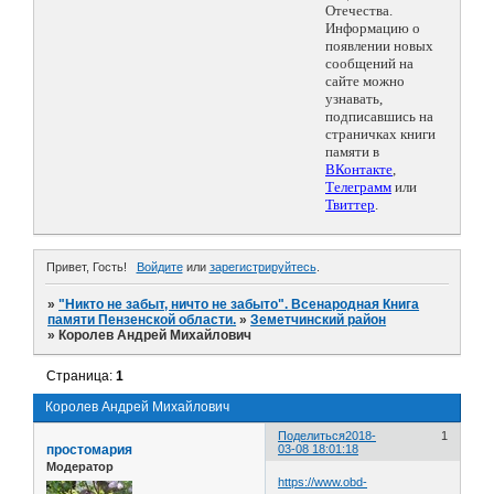
Отечества.
Информацию о
появлении новых
сообщений на
сайте можно
узнавать,
подписавшись на
страничках книги
памяти в
ВКонтакте
,
Телеграмм
или
Твиттер
.
Привет, Гость!
Войдите
или
зарегистрируйтесь
.
»
"Никто не забыт, ничто не забыто". Всенародная Книга
памяти Пензенской области.
»
Земетчинский район
»
Королев Андрей Михайлович
Страница:
1
Королев Андрей Михайлович
Поделиться
2018-
1
простомария
03-08 18:01:18
Модератор
https://www.obd-