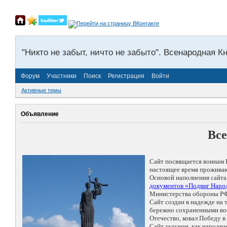
"Никто не забыт, ничто не забыто". Всенародная К
Форум
Участники
Поиск
Регистрация
Войти
Активные темы
Объявление
Все
Сайт посвящается воинам 
настоящее время проживаю
Основой наполнения сайта
документов «Подвиг Народ
Министерства обороны РФ
Сайт создан в надежде на
бережно сохраненными восп
Отечество, ковал Победу 
Сайт задуман, как народн