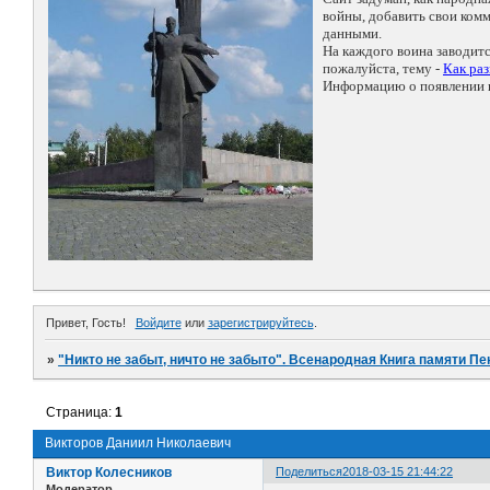
войны, добавить свои ко
данными.
На каждого воина заводит
пожалуйста, тему -
Как ра
Информацию о появлении н
Привет, Гость!
Войдите
или
зарегистрируйтесь
.
»
"Никто не забыт, ничто не забыто". Всенародная Книга памяти Пе
Страница:
1
Викторов Даниил Николаевич
Виктор Колесников
Поделиться
2018-03-15 21:44:22
Модератор