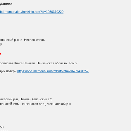
 Даниил
/obd-memorial.ru/html/info.htm?id=1050319220
шанский р-н, с. Николо-Азясь
ВК
и
ссийская Книга Памяти. Пензенская область. Том 2
щих потери
https://obd-memorial.ru/html/info.htm?id=59401257
аевский р-н, Николь-Азясьский с/с
шанский РВК, Пензенская обл., Мокшанский р-н
О
 58