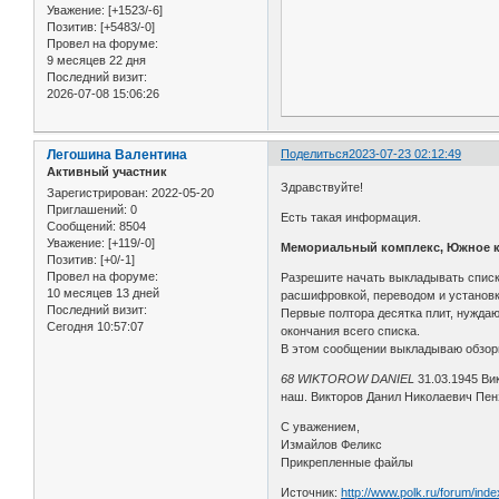
Уважение:
[+1523/-6]
Позитив:
[+5483/-0]
Провел на форуме:
9 месяцев 22 дня
Последний визит:
2026-07-08 15:06:26
Легошина Валентина
Поделиться
2023-07-23 02:12:49
Активный участник
Здравствуйте!
Зарегистрирован
: 2022-05-20
Приглашений:
0
Есть такая информация.
Сообщений:
8504
Уважение:
[+119/-0]
Мемориальный комплекс, Южное 
Позитив:
[+0/-1]
Провел на форуме:
Разрешите начать выкладывать списк
10 месяцев 13 дней
расшифровкой, переводом и установко
Последний визит:
Первые полтора десятка плит, нуждают
Сегодня 10:57:07
окончания всего списка.
В этом сообщении выкладываю обзор
68 WIKTOROW DANIEL
31.03.1945 Ви
наш. Викторов Данил Николаевич Пенз
С уважением,
Измайлов Феликс
Прикрепленные файлы
Источник:
http://www.polk.ru/forum/in