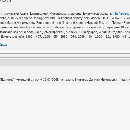
A-52398
, Никольский Азясь, Волынщино) Мокшанского района Пензенской области
http://inpe
а, в 10 км к северо-западу от него, на правом берегу реки Азясь. На 1.1.2004 – 17 хоз
дение Марьи Артемьевны Воронцовой, при большой дороге Нижний Ломов – Пенза и Чем
ине, частью на оброке, платя по 2 рубля в год с души. С постройкой к середине 19 в
, показана как одно селение с Доможировкой, в обоих – 140 дворов, 3 лавки. Родина Г
 Доможировкой), 1897 – 697, 1926 – 954, 1930 – 969, 1959 – 304, 1979 – 121, 1989 – 63, 
дбище
(Даниель), умерший в плену 31.03.1945г. и пензяк Викторов Даниил Николаевич - один