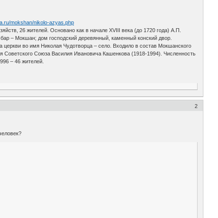
nza.ru/mokshan/nikolo-azyas.php
яйств, 26 жителей. Основано как в начале XVIII века (до 1720 года) А.П.
бар – Мокшан; дом господский деревянный, каменный конский двор.
ека церкви во имя Николая Чудотворца – село. Входило в состав Мокшанского
ероя Советского Союза Василия Ивановича Кашенкова (1918-1994). Численность
1996 – 46 жителей.
2
 человек?