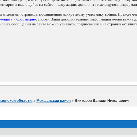
мментарии к имеющейся на сайте информации, дополнить имеющуюся информа
ся отдельная страница, посвященная конкретному участнику войны. Прежде ч
змещать информацию
. Любая Ваша дополнительная информация очень важна дл
овых сообщений на сайте можно узнавать, подписавшись на страничках книг
нзенской области.
»
Мокшанский район
»
Викторов Даниил Николаевич