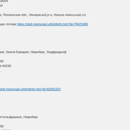
18004
64
 Пензенская обл., Нечаевский р-н, Николь-Азясьский с/с
щих потери
https://obd-memorial.ru/html/info.htm?id=78423486
ния, Земля Бавария, Нюрнберг, Зюдфридхоф
О
 58
A-64238
1
//obd-memorial.ru/html/info.htm?id=82061507
иттельфранкен, Нюрнберг
О
 58