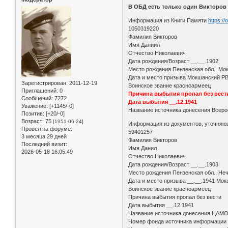
В ОБД есть только один Викторов
Информация из Книги Памяти
https:/
1050319220
Фамилия Викторов
Имя Даниил
Отчество Николаевич
Дата рождения/Возраст __.__.1902
Место рождения Пензенская обл., Мок
Дата и место призыва Мокшанский Р
Зарегистрирован
: 2011-12-19
Воинское звание красноармеец
Приглашений:
0
Причина выбытия пропал без вест
Сообщений:
7272
Дата выбытия __.12.1941
Уважение:
[+1145/-0]
Название источника донесения Всеро
Позитив:
[+20/-0]
Возраст:
75
[1951-06-24]
Информация из документов, уточняю
Провел на форуме:
59401257
3 месяца 29 дней
Фамилия Викторов
Последний визит:
Имя Данил
2026-05-18 16:05:49
Отчество Николаевич
Дата рождения/Возраст __.__.1903
Место рождения Пензенская обл., Неч
Дата и место призыва __.__.1941 Мок
Воинское звание красноармеец
Причина выбытия пропал без вести
Дата выбытия __.12.1941
Название источника донесения ЦАМ
Номер фонда источника информации