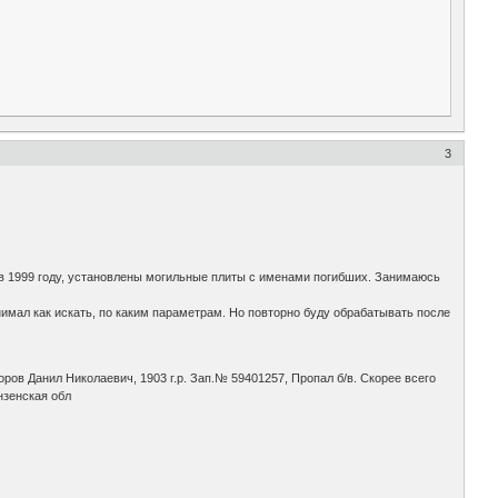
3
 в 1999 году, установлены могильные плиты с именами погибших. Занимаюсь
онимал как искать, по каким параметрам. Но повторно буду обрабатывать после
ров Данил Николаевич, 1903 г.р. Зап.№ 59401257, Пропал б/в. Скорее всего
нзенская обл