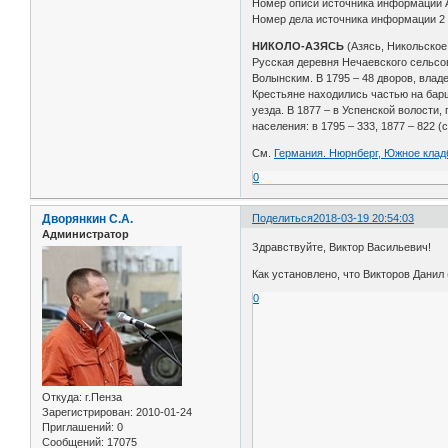
Номер описи источника информации 
Номер дела источника информации 2
НИКОЛО-АЗЯСЬ
(Азясь, Никольское
Русская деревня Нечаевского сельсовет
Волынским. В 1795 – 48 дворов, вла
Крестьяне находились частью на барщ
уезда. В 1877 – в Успенской волости
населения: в 1795 – 333, 1877 – 822 (с
См.
Германия. Нюрнберг, Южное кла
0
Дворянкин С.А.
Поделиться
2018-03-19 20:54:03
Администратор
Здравствуйте, Виктор Васильевич!
Как установлено, что Викторов Данил 
0
Откуда:
г.Пенза
Зарегистрирован
: 2010-01-24
Приглашений:
0
Сообщений:
17075