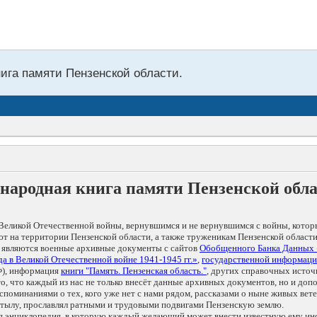
нига памяти Пензенской области.
народная книга памяти Пензенской обл
Великой Отечественной войны, вернувшимся и не вернувшимся с войны, котор
т на территории Пензенской области, а также труженикам Пензенской области
 являются военные архивные документы с сайтов
Обобщенного Банка Данных
а в Великой Отечественной войне 1941-1945 гг.»
,
государственной информаци
), информация
книги "Память. Пензенская область."
, других справочных источ
 то, что каждый из нас не только внесёт данные архивных документов, но и 
оминаниями о тех, кого уже нет с нами рядом, рассказами о ныне живых ветер
в тылу, прославлял ратными и трудовыми подвигами Пензенскую землю.
ая энциклопедия, в которую каждый желающий может внести известную ему и