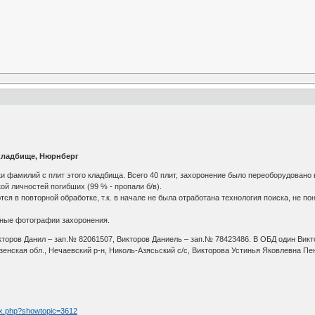
кладбище, Нюрнберг
и фамилий с плит этого кладбища. Всего 40 плит, захоронение было переоборудовано
й личностей погибших (99 % - пропали б/в).
ся в повторной обработке, т.к. в начале не была отработана технология поиска, не п
ные фотографии захоронения.
кторов Данил – зап.№ 82061507, Викторов Даниель – зап.№ 78423486. В ОБД один Викто
енская обл., Нечаевский р-н, Николь-Азясьский с/с, Викторова Устинья Яковлевна Пе
dex.php?showtopic=3612