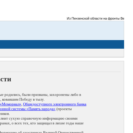
Из Пензенской области на фронты Великой От
асти
ые родились, были призваны, захоронены либо в
, ковавшим Победу в тылу.
 «Мемориал»
,
Общедоступного электронного банка
онной системы «Память народа»
(проекты
ников.
дополнит сухую справочную информацию своими
анах, о всех тех, кто защищал в лихие годы наше
нформацию об участниках Великой Отечественной