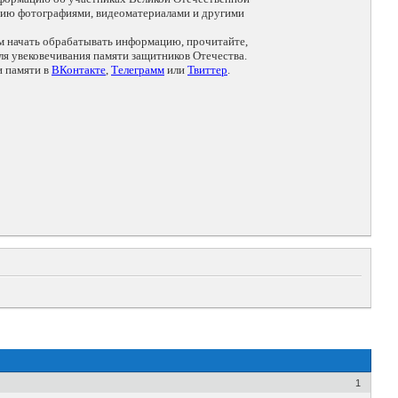
цию фотографиями, видеоматериалами и другими
ем начать обрабатывать информацию, прочитайте,
я увековечивания памяти защитников Отечества.
и памяти в
ВКонтакте
,
Телеграмм
или
Твиттер
.
1