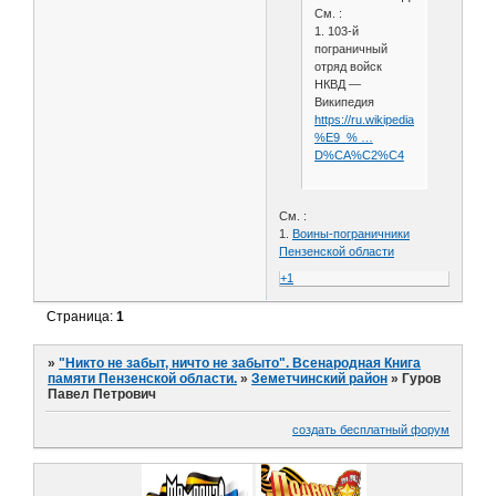
См. :
1. 103-й
пограничный
отряд войск
НКВД —
Википедия
https://ru.wikipedia.org/wiki/103-
%E9_% …
D%CA%C2%C4
См. :
1.
Воины-пограничники
Пензенской области
+1
Страница:
1
»
"Никто не забыт, ничто не забыто". Всенародная Книга
памяти Пензенской области.
»
Земетчинский район
»
Гуров
Павел Петрович
создать бесплатный форум