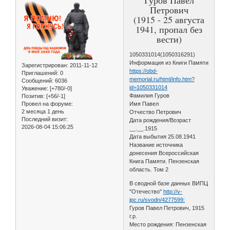
Петрович
(1915 - 25 августа
1941, пропал без
вести)
1050331014(1050316291)
Информация из Книги Памяти
Зарегистрирован
: 2011-11-12
https://obd-
Приглашений:
0
memorial.ru/html/info.htm?
Сообщений:
6036
id=1050331014
Уважение:
[+780/-0]
Фамилия Гуров
Позитив:
[+56/-1]
Провел на форуме:
Имя Павел
2 месяца 1 день
Отчество Петрович
Последний визит:
Дата рождения/Возраст
2026-08-04 15:06:25
__.__.1915
Дата выбытия 25.08.1941
Название источника
донесения Всероссийская
Книга Памяти. Пензенская
область. Том 2
В сводной базе данных ВИПЦ
"Отечество"
http://v-
ipc.ru/svodn/4277599:
Гуров Павел Петрович, 1915
г.р.
Место рождения: Пензенская