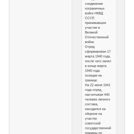
соединение
пограничных
войск НКВД
СССР,
принимавшее
участие в
Великой
Отечественной
войне.
Отряд
сформирован 17
марта 1940 года,
после чего занял
в конце марта
1940 года
позиции на
границе.
На 22 июня 1941
года отряд,
насчитывая 440
человек личного
состава,
находился на
обороне на
участке
советской
государственной
границы по