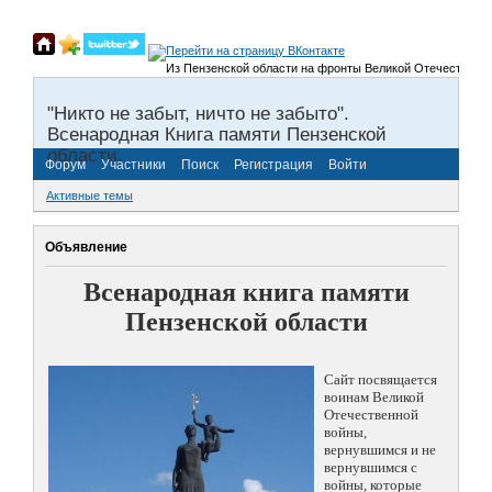
Из Пензенской области на фронты Великой Отечественной во
"Никто не забыт, ничто не забыто".
Всенародная Книга памяти Пензенской
области.
Форум
Участники
Поиск
Регистрация
Войти
Активные темы
Объявление
Всенародная книга памяти
Пензенской области
Сайт посвящается
воинам Великой
Отечественной
войны,
вернувшимся и не
вернувшимся с
войны, которые