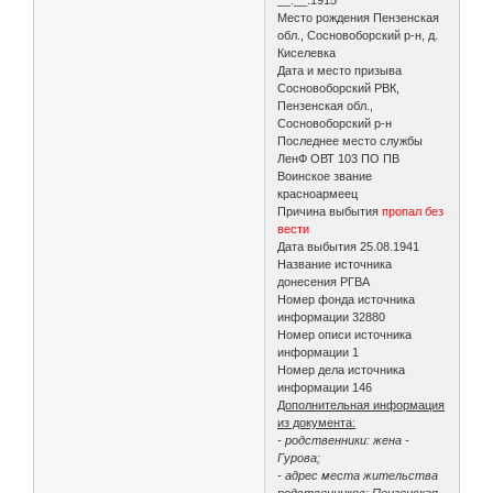
Место рождения Пензенская
обл., Сосновоборский р-н, д.
Киселевка
Дата и место призыва
Сосновоборский РВК,
Пензенская обл.,
Сосновоборский р-н
Последнее место службы
ЛенФ ОВТ 103 ПО ПВ
Воинское звание
красноармеец
Причина выбытия
пропал без
вести
Дата выбытия 25.08.1941
Название источника
донесения РГВА
Номер фонда источника
информации 32880
Номер описи источника
информации 1
Номер дела источника
информации 146
Дополнительная информация
из документа:
- родственники: жена -
Гурова;
- адрес места жительства
родственников: Пензенская