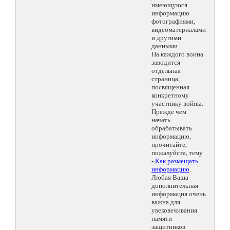
имеющуюся
информацию
фотографиями,
видеоматериалами
и другими
данными.
На каждого воина
заводится
отдельная
страница,
посвященная
конкретному
участнику войны.
Прежде чем
начать
обрабатывать
информацию,
прочитайте,
пожалуйста, тему
-
Как размещать
информацию
.
Любая Ваша
дополнительная
информация очень
важна для
увековечивания
памяти
защитников