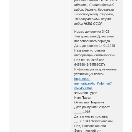
область, Сосновоборский
район, деревня Киселевка;
- красноармеец. Стрелок,
103 пограничный отряд
войск НКВД СССР.
Номер донесения 3403
Тип донесения Донесения
послевоенного периода
Дата донесения 14.01.1948
Название источника
информации салтыковский
РВК пензенской обл.
64588041(64588037)
Информация из документов,
уточняющих потери
https://obd-
memorial.ru/html/info.htm?
id=64588041
Фамилия Гуров
Имя Павел
Отчество Петрович
Дата рождения/Возраст
__.__.1915
Дата и место призыва
__.06.1941 Земетчинский
РВК, Пензенская обл.,
Земетчинский р-н