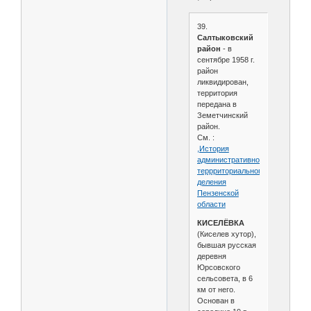
39.
Салтыковский
район
- в
сентябре 1958 г.
район
ликвидирован,
территория
передана в
Земетчинский
район.
См. :
,История
административно-
террриториального
деления
Пензенской
области
КИСЕЛЁВКА
(Киселев хутор),
бывшая русская
деревня
Юрсовского
сельсовета, в 6
км от него.
Основан в