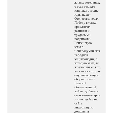
живых ветеранах,
о всех тех, кто
защищал в лихие
годы наше
Отечество, ковал
Победу в тылу,
прославлял
ратными и
трудовыми
подвигами
Пензенскую
землю.
Сайт задуман, как
народная
энциклопедия, в
которую каждый
желающий может
внести известную
ему информацию
об участниках
Великой
Отечественной
войны, добавить
свои комментарии
к имеющейся на
сайте
информации,
дополнить