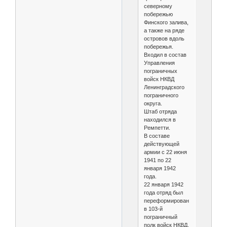
северному
побережью
Финского залива,
а также на ряде
островов вдоль
побережья.
Входил в состав
Управления
пограничных
войск НКВД
Ленинградского
пограничного
округа.
Штаб отряда
находился в
Ремпетти.
В составе
действующей
армии с 22 июня
1941 по 22
января 1942
года.
22 января 1942
года отряд был
переформирован
в 103-й
пограничный
полк войск НКВД.