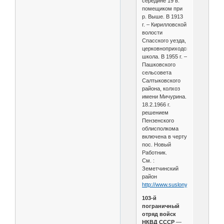
середине 19 в.
помещиком при
р. Выше. В 1913
г. – Кирилловской
волости
Спасского уезда,
церковноприходская
школа. В 1955 г. –
Пашковского
сельсовета
Салтыковского
района, колхоз
имени Мичурина.
18.2.1966 г.
решением
Пензенского
облисполкома
включена в черту
пос. Новый
Работник.
См. :
Земетчинский
район
http://www.suslony.ru/Penzagebi
103-й
пограничный
отряд войск
НКВД СССР
—