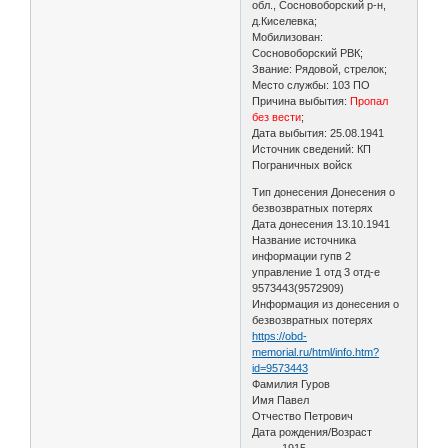
обл., Сосновоборский р-н,
д.Киселевка;
Мобилизован:
Сосновоборский РВК;
Звание: Рядовой, стрелок;
Место службы: 103 ПО
Причина выбытия:
Пропал
без вести
;
Дата выбытия: 25.08.1941
Источник сведений: КП
Пограничных войск
Тип донесения Донесения о
безвозвратных потерях
Дата донесения 13.10.1941
Название источника
информации гупв 2
управление 1 отд 3 отд-е
9573443(9572909)
Информация из донесения о
безвозвратных потерях
https://obd-
memorial.ru/html/info.htm?
id=9573443
Фамилия Гуров
Имя Павел
Отчество Петрович
Дата рождения/Возраст
__.__.1915