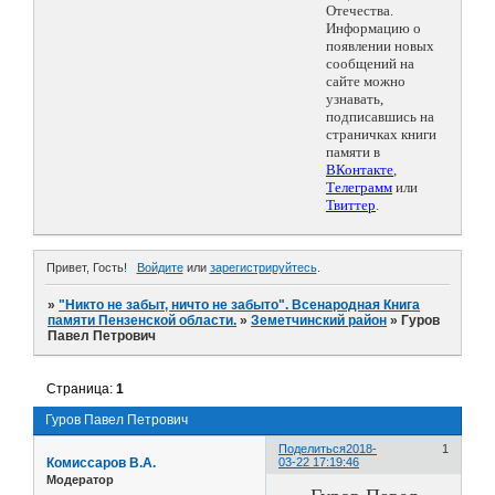
Отечества.
Информацию о
появлении новых
сообщений на
сайте можно
узнавать,
подписавшись на
страничках книги
памяти в
ВКонтакте
,
Телеграмм
или
Твиттер
.
Привет, Гость!
Войдите
или
зарегистрируйтесь
.
»
"Никто не забыт, ничто не забыто". Всенародная Книга
памяти Пензенской области.
»
Земетчинский район
»
Гуров
Павел Петрович
Страница:
1
Гуров Павел Петрович
Поделиться
2018-
1
Комиссаров В.А.
03-22 17:19:46
Модератор
Гуров Павел