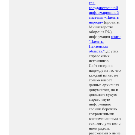
гг.»
,
государственной
информационной
системы «Память
народа»
(проекты
Министерства
обороны РФ),
информация
книги
"Память.
Пензенская
область."
, других
справочных
источников.
Сайт создан в
надежде на то, что
каждый из нас не
только внесёт
данные архивных
документов, но и
дополнит сухую
справочную
информацию
своими бережно
сохраненными
воспоминаниями о
тех, кого уже нет с
нами рядом,
рассказами о ныне