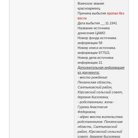
Воинское звание
красноармеец
Причина выбытия
пропал без
вести
Дата выбытия __.11.1941
Название источника
донесения ЦАМО
Номер фонда источника
информации 58
Номер описи источника
информации 977521
Номер дела источника
информации 21
Дополнительная информация
из документа:
- место рождения:
Пензенская область,
Салтыковский район,
Юрсовский сельский совет,
деревня Киселевка;
- родственники: жена -
Гурова Анастасия
Федоровна;
- адрес места жительства
родственников: Пензенская
область, Салтыковский
район, Юрсовский сельский
совет, деревня Киселевка.