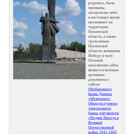
родились, были
призваны,
захоронены либо
в настоящее время
проживают на
территории
Пензенской
области, а также
труженикам
Пензенской
области, ковавшим
Победу в тылу.
Основой
наполнения сайта
являются военные
архивные
документы с
сайтов
Обобщенного
Банка Данных
«Мемориал»
,
Общедоступного
электронного
банка документов
«Подвиг Народа в
Великой
Отечественной
войне 1941-1945