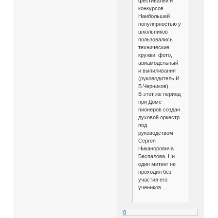
фестивалей и
конкурсов.
Наибольшей
популярностью у
школьников
пользовались
технические
кружки: фото,
авиамодельный
и выпиливания
(руководитель И.
В.Черников).
В этот же период
при Доме
пионеров создан
духовой оркестр
под
руководством
Сергея
Никаноровича
Беспалова. Ни
один митинг не
проходил без
участия его
учеников. ..
0