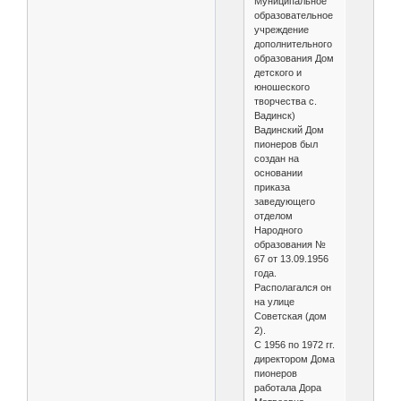
Муниципальное
образовательное
учреждение
дополнительного
образования Дом
детского и
юношеского
творчества с.
Вадинск)
Вадинский Дом
пионеров был
создан на
основании
приказа
заведующего
отделом
Народного
образования №
67 от 13.09.1956
года.
Располагался он
на улице
Советская (дом
2).
С 1956 по 1972 гг.
директором Дома
пионеров
работала Дора