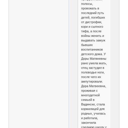
полосы,
провожать в
последний путь
детей, погибших
от дистрофии,
кори и сыпного
тифа, а после
войны женить и
выдавать замуж
бывших
воспитанников
детского дома. У
Доры Матвеевны
рано умела мать,
отец застудил в
половодье ноги,
после чего их
ампутировали.
Дора Матвеевна,
проживая с
многодетной
семьей в
Вадинске, стала
кормилицей для
родных, училась
и работала,
закончила
среднюю школу с