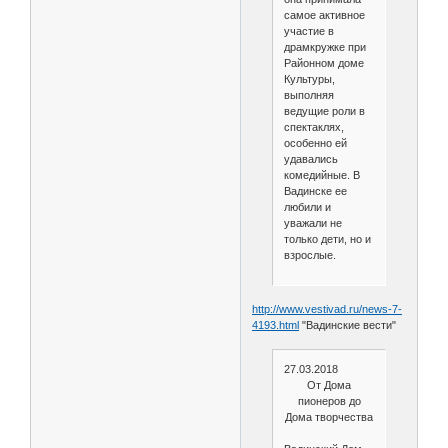
самое активное
участие в
драмкружке при
Районном доме
Культуры,
выполняя
ведущие роли в
спектаклях,
особенно ей
удавались
комедийные. В
Вадинске ее
любили и
уважали не
только дети, но и
взрослые.
http://www.vestivad.ru/news-7-
4193.html
"Вадинские вести"
27.03.2018
От Дома
пионеров до
Дома творчества