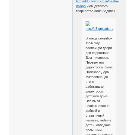
http://ddut.web-box.ru/nasha-
istorija/
Дом детского
творчества села Вадинск
В конце сентября
1956 года
распахнул двери
для подростков
Дом пионеров.
Первым его
директором была
Полякова Дора
Матвеевна, до
этого
работавшая
директором
детского дома.
Это была
необыкновенно
добрый и
отзывчивый
человек, любила
детей, обладала
большими
организаторскими