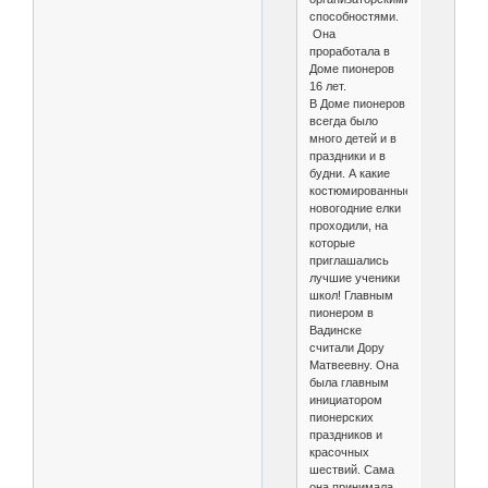
способностями.
Она
проработала в
Доме пионеров
16 лет.
В Доме пионеров
всегда было
много детей и в
праздники и в
будни. А какие
костюмированные
новогодние елки
проходили, на
которые
приглашались
лучшие ученики
школ! Главным
пионером в
Вадинске
считали Дору
Матвеевну. Она
была главным
инициатором
пионерских
праздников и
красочных
шествий. Сама
она принимала