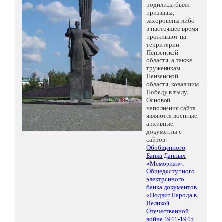
родились, были
призваны,
захоронены либо
в настоящее время
проживают на
территории
Пензенской
области, а также
труженикам
Пензенской
области, ковавшим
Победу в тылу.
Основой
наполнения сайта
являются военные
архивные
документы с
сайтов
Обобщенного
Банка Данных
«Мемориал»
,
Общедоступного
электронного
банка документов
«Подвиг Народа в
Великой
Отечественной
войне 1941-1945