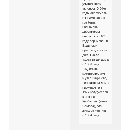
учительским
уклоном. В 30-е
годы она уехала
в Подмосковье,
где была
назначена
директором
школы, в а 1943
году вернулась в
Вадинск и
приняла детский
дом. После
ухода из детдома
в 1956 году
трудилась в
краеведческом
музее Вадинска,
директором Дома
пионеров, а в
1972 году уехала
к сестре в
Куйбышев (ныне
Самара), где
жила до кончины
в 1994 году.