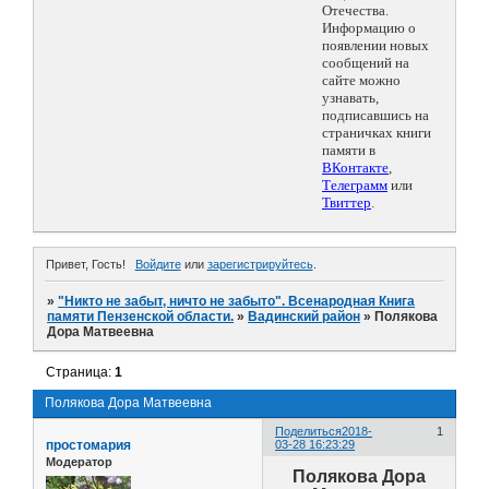
Отечества.
Информацию о
появлении новых
сообщений на
сайте можно
узнавать,
подписавшись на
страничках книги
памяти в
ВКонтакте
,
Телеграмм
или
Твиттер
.
Привет, Гость!
Войдите
или
зарегистрируйтесь
.
»
"Никто не забыт, ничто не забыто". Всенародная Книга
памяти Пензенской области.
»
Вадинский район
»
Полякова
Дора Матвеевна
Страница:
1
Полякова Дора Матвеевна
Поделиться
2018-
1
простомария
03-28 16:23:29
Модератор
Полякова Дора