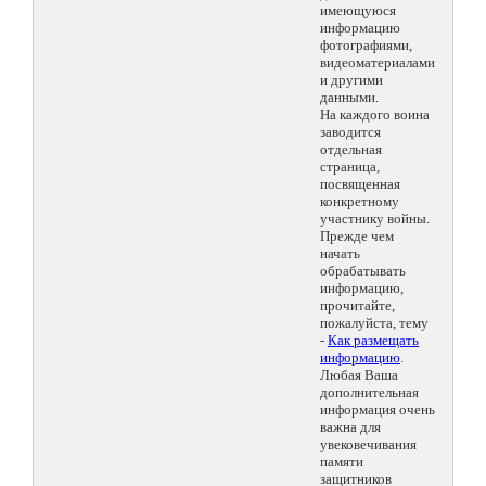
имеющуюся
информацию
фотографиями,
видеоматериалами
и другими
данными.
На каждого воина
заводится
отдельная
страница,
посвященная
конкретному
участнику войны.
Прежде чем
начать
обрабатывать
информацию,
прочитайте,
пожалуйста, тему
-
Как размещать
информацию
.
Любая Ваша
дополнительная
информация очень
важна для
увековечивания
памяти
защитников