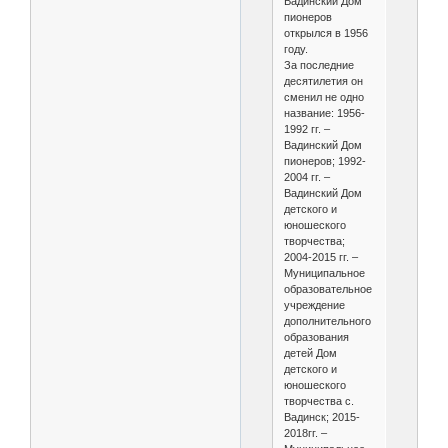
Вадинский Дом
пионеров
открылся в 1956
году.
За последние
десятилетия он
сменил не одно
название: 1956-
1992 гг. –
Вадинский Дом
пионеров; 1992-
2004 гг. –
Вадинский Дом
детского и
юношеского
творчества;
2004-2015 гг. –
Муниципальное
образовательное
учреждение
дополнительного
образования
детей Дом
детского и
юношеского
творчества с.
Вадинск; 2015-
2018гг. –