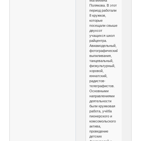
Матвеевна
Полякова. В этот
период работали
8 кружков,
которые
посещали свыше
двухсот
учащихся школ
райцентра.
Авиамодельный,
фотографический,
выпиливания,
танцевальный,
физкультурный,
хоровой,
юннатский,
радистов-
телеграфистов.
Основными
направлениями
деятельности
были кружковая
работа, учёба
пионерского и
комсомольского
актива,
проведение
детских