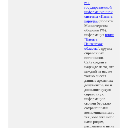
гг.»
,
государственной
информационной
системы «Память
народа»
(проекты
Министерства
обороны РФ),
информация
книги
"Память.
Пензенская
область."
, других
справочных
источников.
Сайт создан в
надежде на то, что
каждый из нас не
только внесёт
данные архивных
документов, но и
дополнит сухую
справочную
информацию
своими бережно
сохраненными
воспоминаниями о
тех, кого уже нет с
нами рядом,
рассказами о ныне