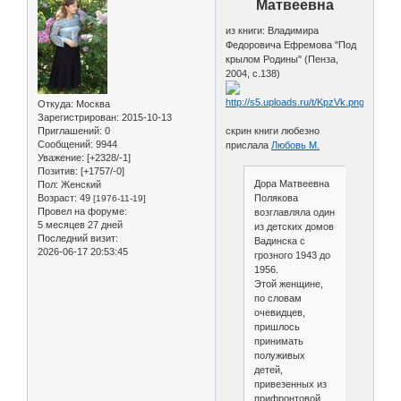
Матвеевна
из книги: Владимира
Федоровича Ефремова "Под
крылом Родины" (Пенза,
2004, с.138)
Откуда:
Москва
Зарегистрирован
: 2015-10-13
Приглашений:
0
скрин книги любезно
Сообщений:
9944
прислала
Любовь М.
Уважение:
[+2328/-1]
Позитив:
[+1757/-0]
Дора Матвеевна
Пол:
Женский
Возраст:
49
Полякова
[1976-11-19]
Провел на форуме:
возглавляла один
5 месяцев 27 дней
из детских домов
Последний визит:
Вадинска с
2026-06-17 20:53:45
грозного 1943 до
1956.
Этой женщине,
по словам
очевидцев,
пришлось
принимать
полуживых
детей,
привезенных из
прифронтовой