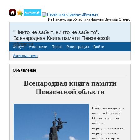
Из Пензенской области на фронты Великой Отечественной 
"Никто не забыт, ничто не забыто".
Всенародная Книга памяти Пензенской
области.
Форум
Участники
Поиск
Регистрация
Войти
Активные темы
Объявление
Всенародная книга памяти
Пензенской области
Сайт посвящается
воинам Великой
Отечественной
войны,
вернувшимся и не
вернувшимся с
войны, которые