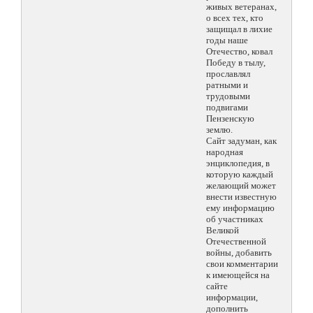
живых ветеранах,
о всех тех, кто
защищал в лихие
годы наше
Отечество, ковал
Победу в тылу,
прославлял
ратными и
трудовыми
подвигами
Пензенскую
землю.
Сайт задуман, как
народная
энциклопедия, в
которую каждый
желающий может
внести известную
ему информацию
об участниках
Великой
Отечественной
войны, добавить
свои комментарии
к имеющейся на
сайте
информации,
дополнить