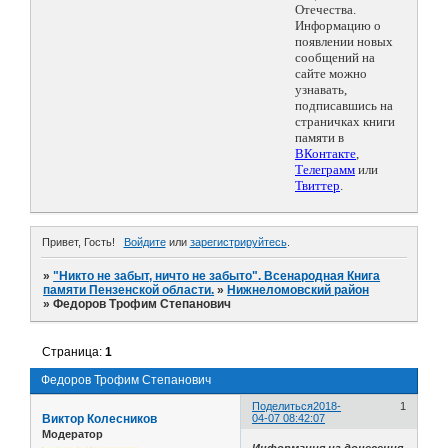
Отечества.
Информацию о
появлении новых
сообщений на
сайте можно
узнавать,
подписавшись на
страничках книги
памяти в
ВКонтакте
,
Телеграмм
или
Твиттер
.
Привет, Гость!
Войдите
или
зарегистрируйтесь
.
»
"Никто не забыт, ничто не забыто". Всенародная Книга
памяти Пензенской области.
»
Нижнеломовский район
»
Федоров Трофим Степанович
Страница:
1
Федоров Трофим Степанович
Поделиться
2018-
1
Виктор Колесников
04-07 08:42:07
Модератор
Информация из донесения