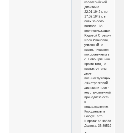
кавалерийской
дивизии с
22.01.1942 г. по
17.02.1942 г. в
боях за село
погибло 138
военнослужащих.
Рядовой Стреколовский
Иван Иванович,
учтенный на
плите, числится
похороненным в
с. Ново-Гришино.
Кроме того, на
плитах учтены
двое
военнослужащих
243 стрелковой
дивизии и трое -
неустановленной
принадлежности
к
подразделению.
Координаты в
GoogleEarth:
Широта: 48.488781°
Долгота: 36.895193°