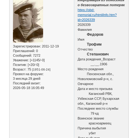
о безвозвратных потерях
https://obd-
memorial.ru/html/info.htm?
id=2026339
2026339
Фамилия
Федоров
Имя
Трофим
Зарегистрирован
: 2011-12-19
Отчество
Приглашений:
0
Степанович
Сообщений:
7272
Дата рождения_Возраст
Уважение:
[+1145/-0]
__.__.1906
Позитив:
[+20/-0]
Место рождения
Возраст:
75
[1951-06-24]
Провел на форуме:
Пензенская обл.,
3 месяца 29 дней
Новоломовский р-н, с.
Последний визит:
Овчарное
2026-05-18 16:05:49
Дата и место призыва
Каганский РВК,
Узбекская ССР, Бухарская
обл., Каганский р-н
Последнее место службы
79 кд
Воинское звание
красноармеец
Причина выбытия
убит
Дата выбытия