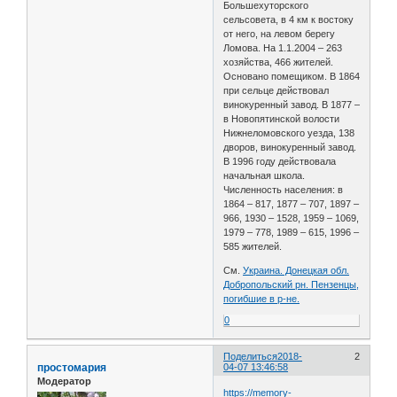
Большехуторского
сельсовета, в 4 км к востоку
от него, на левом берегу
Ломова. На 1.1.2004 – 263
хозяйства, 466 жителей.
Основано помещиком. В 1864
при сельце действовал
винокуренный завод. В 1877 –
в Новопятинской волости
Нижнеломовского уезда, 138
дворов, винокуренный завод.
В 1996 году действовала
начальная школа.
Численность населения: в
1864 – 817, 1877 – 707, 1897 –
966, 1930 – 1528, 1959 – 1069,
1979 – 778, 1989 – 615, 1996 –
585 жителей.
См.
Украина. Донецкая обл.
Добропольский рн. Пензенцы,
погибшие в р-не.
0
Поделиться
2018-
2
простомария
04-07 13:46:58
Модератор
https://memory-