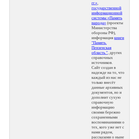
гг.»
,
государственной
информационной
системы «Память
народа»
(проекты
Министерства
обороны РФ),
информация
книги
"Память.
Пензенская
область."
, других
справочных
источников.
Сайт создан в
надежде на то, что
каждый из нас не
только внесёт
данные архивных
документов, но и
дополнит сухую
справочную
информацию
своими бережно
сохраненными
воспоминаниями о
тех, кого уже нет с
нами рядом,
рассказами о ныне