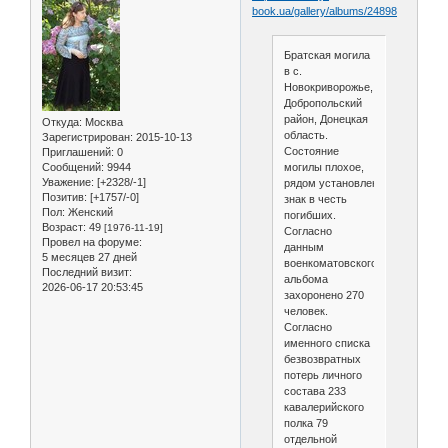
book.ua/gallery/albums/24898
Братская могила
в с.
Новокриворожье,
Добропольский
район, Донецкая
Откуда:
Москва
область.
Зарегистрирован
: 2015-10-13
Состояние
Приглашений:
0
могилы плохое,
Сообщений:
9944
Уважение:
[+2328/-1]
рядом установлен памятный
Позитив:
[+1757/-0]
знак в честь
Пол:
Женский
погибших.
Возраст:
49
[1976-11-19]
Согласно
Провел на форуме:
данным
5 месяцев 27 дней
военкоматовского
Последний визит:
альбома
2026-06-17 20:53:45
захоронено 270
человек.
Согласно
именного списка
безвозвратных
потерь личного
состава 233
кавалерийского
полка 79
отдельной