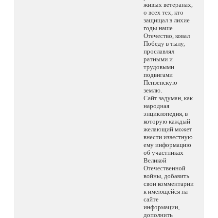
живых ветеранах,
о всех тех, кто
защищал в лихие
годы наше
Отечество, ковал
Победу в тылу,
прославлял
ратными и
трудовыми
подвигами
Пензенскую
землю.
Сайт задуман, как
народная
энциклопедия, в
которую каждый
желающий может
внести известную
ему информацию
об участниках
Великой
Отечественной
войны, добавить
свои комментарии
к имеющейся на
сайте
информации,
дополнить