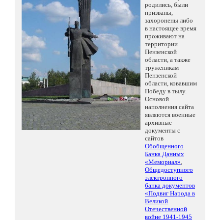
родились, были
призваны,
захоронены либо
в настоящее время
проживают на
территории
Пензенской
области, а также
труженикам
Пензенской
области, ковавшим
Победу в тылу.
Основой
наполнения сайта
являются военные
архивные
документы с
сайтов
Обобщенного
Банка Данных
«Мемориал»
,
Общедоступного
электронного
банка документов
«Подвиг Народа в
Великой
Отечественной
войне 1941-1945