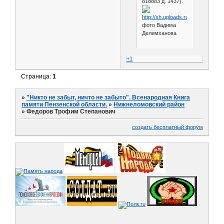
818883 д. 1437).
фото Вадима
Делимханова
+1
Страница:
1
»
"Никто не забыт, ничто не забыто". Всенародная Книга
памяти Пензенской области.
»
Нижнеломовский район
»
Федоров Трофим Степанович
создать бесплатный форум