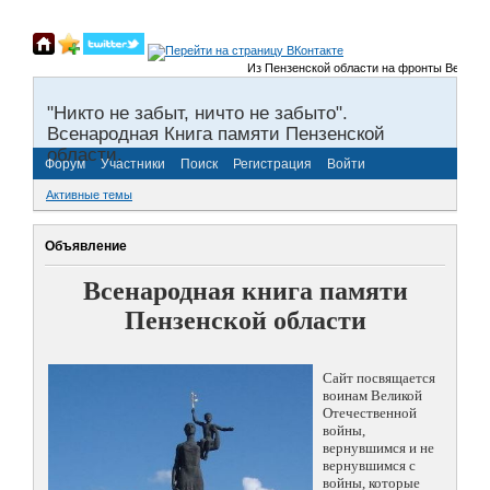
Из Пензенской области на фронты Великой От
"Никто не забыт, ничто не забыто".
Всенародная Книга памяти Пензенской
области.
Форум
Участники
Поиск
Регистрация
Войти
Активные темы
Объявление
Всенародная книга памяти
Пензенской области
Сайт посвящается
воинам Великой
Отечественной
войны,
вернувшимся и не
вернувшимся с
войны, которые