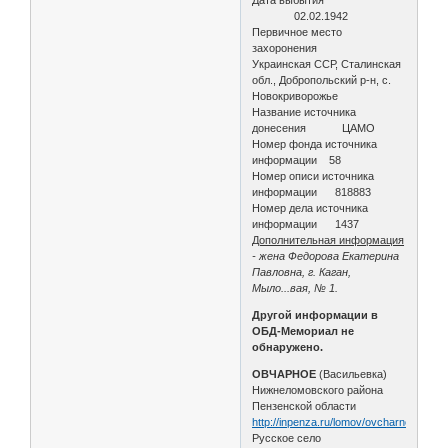
02.02.1942
Первичное место
захоронения
Украинская ССР, Сталинская
обл., Добропольский р-н, с.
Новокриворожье
Название источника
донесения ЦАМО
Номер фонда источника
информации 58
Номер описи источника
информации 818883
Номер дела источника
информации 1437
Дополнительная информация
- жена Федорова Екатерина
Павловна, г. Каган,
Мыло...вая, № 1.
Другой информации в
ОБД-Мемориал не
обнаружено.
ОВЧАРНОЕ
(Васильевка)
Нижнеломовского района
Пензенской области
http://inpenza.ru/lomov/ovcharnoye.php
Русское село