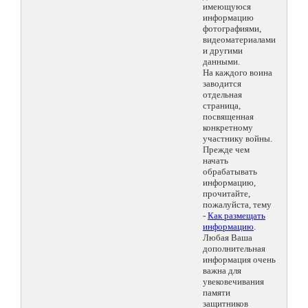
имеющуюся
информацию
фотографиями,
видеоматериалами
и другими
данными.
На каждого воина
заводится
отдельная
страница,
посвященная
конкретному
участнику войны.
Прежде чем
начать
обрабатывать
информацию,
прочитайте,
пожалуйста, тему
-
Как размещать
информацию
.
Любая Ваша
дополнительная
информация очень
важна для
увековечивания
памяти
защитников