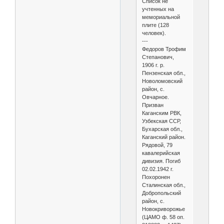
Список не
учтенных на
мемориальной
плите (128
человек).
---
Федоров Трофим
Степанович,
1906 г. р.
Пензенская обл.,
Новоломовский
район, с.
Овчарное.
Призван
Каганским РВК,
Узбекская ССР,
Бухарская обл.,
Каганский район.
Рядовой, 79
кавалерийская
дивизия. Погиб
02.02.1942 г.
Похоронен
Сталинская обл.,
Добропольский
район, с.
Новокриворожье
(ЦАМО ф. 58 оп.