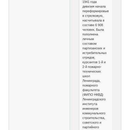
1941 года
дивизия начала
переформировываться
в стрелковую,
насчитывала в
составе 6 908
человек. Была
пополнена
личным
составом
партизанских и
истребительных
отрядов,
курсантов 1-й и
2-й пожарно-
технических
школ
Ленинграда,
пожарного
факультета
(ФИПО НКВД)
Ленинградского
института
инженеров
коммунального
строительства,
советского и
партийного