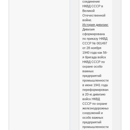
соединение
НКВД СССР в
Великой
Отечественной
войне.
История дивизии:
Дивизия
сформирована
по приказу НКВД
СССР № 001497
от 28 ноября
1940 года как 56-
я бригада войск
НКВД СССР по
охране особо
важных
предприятий
промышленности,
в июне 1941 года
переформирована
в 20-ю дивизию
войск НКВД
СССР по охране
железнодорожных
сооружений и
особо важных
предприятий
промышленности,