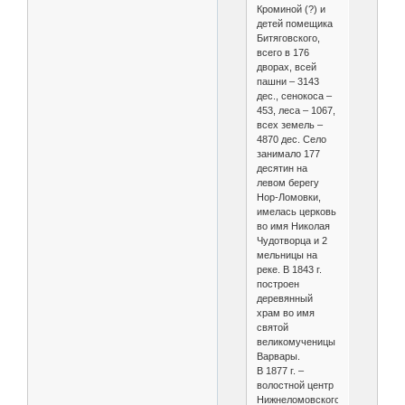
Кроминой (?) и
детей помещика
Битяговского,
всего в 176
дворах, всей
пашни – 3143
дес., сенокоса –
453, леса – 1067,
всех земель –
4870 дес. Село
занимало 177
десятин на
левом берегу
Нор-Ломовки,
имелась церковь
во имя Николая
Чудотворца и 2
мельницы на
реке. В 1843 г.
построен
деревянный
храм во имя
святой
великомученицы
Варвары.
В 1877 г. –
волостной центр
Нижнеломовского