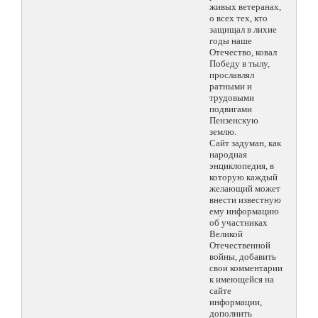
живых ветеранах,
о всех тех, кто
защищал в лихие
годы наше
Отечество, ковал
Победу в тылу,
прославлял
ратными и
трудовыми
подвигами
Пензенскую
землю.
Сайт задуман, как
народная
энциклопедия, в
которую каждый
желающий может
внести известную
ему информацию
об участниках
Великой
Отечественной
войны, добавить
свои комментарии
к имеющейся на
сайте
информации,
дополнить