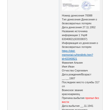
Номер донесения 70088
Тип донесения Донесения о
безвозвратных потерях
Дата донесения 27.11.1952
Название источника
информации 1 УкрФ
63340821(63333837)
Информация из донесения о
безвозвратных потерях
https://obd-
memorial.ru/html/info.htm?
id=63340821
Фамилия Алькин
Имя Иван
Отчество Сергеевич
Дата рождения/Возраст
__.__.1907
Последнее место службы 317
сп
Воинское звание
красноармеец
Причина выбытия
пропал без
вести
Дата выбытия __.11.1941
Название источника