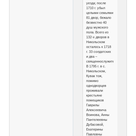
уезда; после
1710 г. убыл
целыми семьями
81 двор, бежало
безвестно 40
душ мужского
пола. Всего из
132-х дворов в
Никольском
осталось к 1718
г. 33 солдатских
и два –
священнослужителей.
В 1795 г. в с.
Никольском,
Кувак тож,
помимо
однодворцев
проживали
крестьяне
помещиков
Гаврилы
Алексеевича
Воинова, Анны
Пантелеевны
Дубасовой,
Екатерины
Павловны