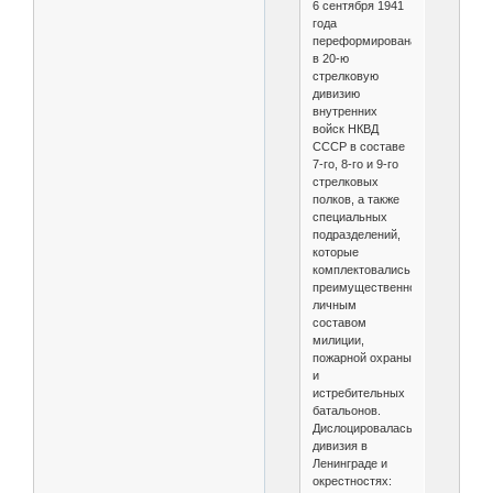
6 сентября 1941
года
переформирована
в 20-ю
стрелковую
дивизию
внутренних
войск НКВД
СССР в составе
7-го, 8-го и 9-го
стрелковых
полков, а также
специальных
подразделений,
которые
комплектовались
преимущественно
личным
составом
милиции,
пожарной охраны
и
истребительных
батальонов.
Дислоцировалась
дивизия в
Ленинграде и
окрестностях: