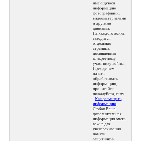
имеющуюся
информацию
фотографиями,
видеоматериалами
и другими
данными.
На каждого воина
заводится
отдельная
страница,
посвященная
конкретному
участнику войны.
Прежде чем
начать
обрабатывать
информацию,
прочитайте,
пожалуйста, тему
-
Как размещать
информацию
.
Любая Ваша
дополнительная
информация очень
важна для
увековечивания
памяти
защитников