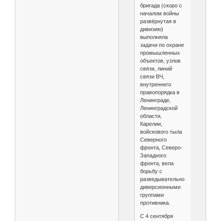
бригада (скоро с
началом войны
развёрнутая в
дивизию)
выполняла
задачи по охране
промышленных
объектов, узлов
связи, линий
связи ВЧ,
внутреннего
правопорядка в
Ленинграде,
Ленинградской
области,
Карелии,
войскового тыла
Северного
фронта, Северо-
Западного
фронта, вела
борьбу с
разведывательно-
диверсионными
группами
противника.
С 4 сентября