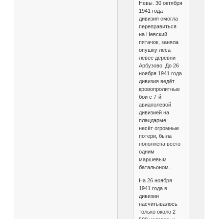
Невы. 30 октября
1941 года
дивизия смогла
переправиться
на Невский
пятачок, заняла
опушку леса
левее деревни
Арбузово. До 26
ноября 1941 года
дивизия ведёт
кровопролитные
бои с 7-й
авиаполевой
дивизией на
плацдарме,
несёт огромные
потери, была
пополнена всего
одним
маршевым
батальоном.
На 26 ноября
1941 года в
дивизии
насчитывалось
только около 2