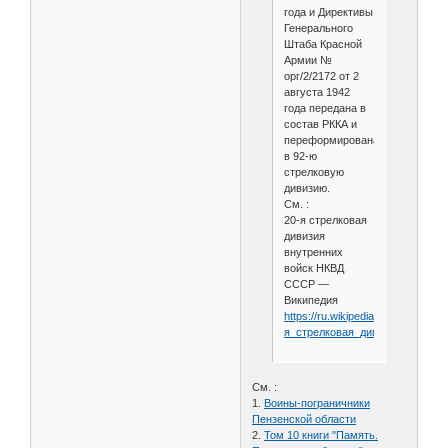
года и Директивы
Генерального
Штаба Красной
Армии №
орг/2/2172 от 2
августа 1942
года передана в
состав РККА и
переформирована
в 92-ю
стрелковую
дивизию.
См. :
20-я стрелковая
дивизия
внутренних
войск НКВД
СССР —
Википедия
https://ru.wikipedia.org/wiki/20-
я_стрелковая_дивизия_внутр
См. :
1.
Воины-пограничники
Пензенской области
2.
Том 10 книги "Память.