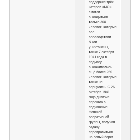
поддержке трёх
катеров «МО»
смогли
высадиться
только 360
человек, которые
все
впоследствии
были
уничтожены,
также 7 октября
1941 года в
подмогу
высаживались
ещё более 250
человек, которые
также не
вернулись. С 26
октября 1941
года дивизия
перешла в
подчинение
Невской
оперативной
группы, получив
задачу
переправиться
на левый берег