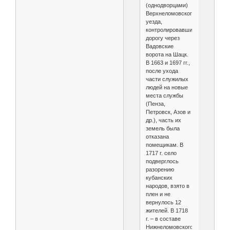
(однодворцами)
Верхнеломовского
уезда,
контролировавшими
дорогу через
Вадовские
ворота на Шацк.
В 1663 и 1697 гг.,
после ухода
части служилых
людей на новые
места службы
(Пенза,
Петровск, Азов и
др.), часть их
земель была
отказана
помещикам. В
1717 г. село
подверглось
разорению
кубанских
народов, взято в
плен и не
вернулось 12
жителей. В 1718
г. – в составе
Нижнеломовского