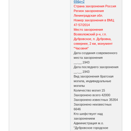
69&p=2
Страна захоронения Россия
Регион захоронения
Ленинградская обл.
Номер захоронения в ВМЦ
47-57/2014
Место захоронения
Всеволожский р-н, г.п.
Дубровское, п. Дубровка,
севернее, 2 км, монумент
"Часовня"
Дата создания современного
места захоронения
__.__.1943
Дата последнего захоронения
__.__.1943
Вид захоронения братская
могила, индивидуальные
могилы
Количество могил 15
Захоронено всего 42000
Захоронено известных 35354
Захоронено неизвестных
6646
Кто шефствует над
захоронением
Администрация м.о.
"Дубровское городское