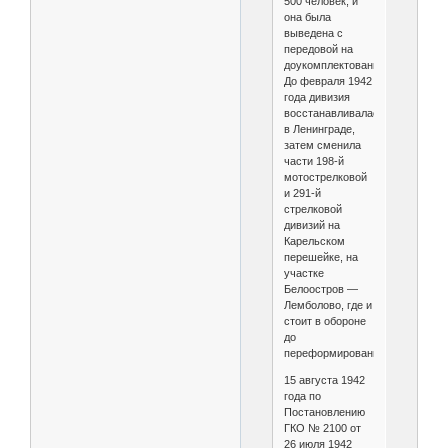
500 человек, и
она была
выведена с
передовой на
доукомплектование.
До февраля 1942
года дивизия
восстанавливалась
в Ленинграде,
затем сменила
части 198-й
мотострелковой
и 291-й
стрелковой
дивизий на
Карельском
перешейке, на
участке
Белоостров —
Лемболово, где и
стоит в обороне
до
переформирования.
15 августа 1942
года по
Постановлению
ГКО № 2100 от
26 июля 1942