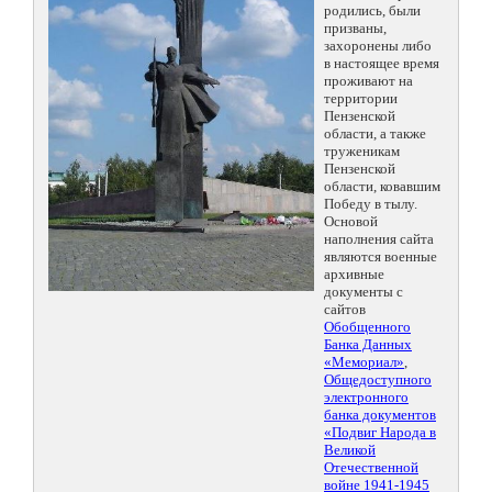
родились, были
призваны,
захоронены либо
в настоящее время
проживают на
территории
Пензенской
области, а также
труженикам
Пензенской
области, ковавшим
Победу в тылу.
Основой
наполнения сайта
являются военные
архивные
документы с
сайтов
Обобщенного
Банка Данных
«Мемориал»
,
Общедоступного
электронного
банка документов
«Подвиг Народа в
Великой
Отечественной
войне 1941-1945