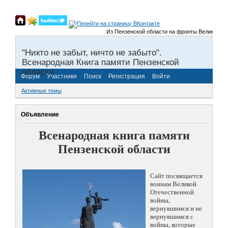
Из Пензенской области на фронты Великой Отечест
"Никто не забыт, ничто не забыто".
Всенародная Книга памяти Пензенской
области.
Форум
Участники
Поиск
Регистрация
Войти
Активные темы
Объявление
Всенародная книга памяти
Пензенской области
Сайт посвящается
воинам Великой
Отечественной
войны,
вернувшимся и не
вернувшимся с
войны, которые