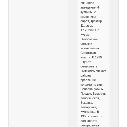
овчинное
заведение, 4
кузницы, 2
кирпичных
сарая, трактир,
11 лавок.
17.2.1918 г. в
Кувак-
Никольской
волости
установлена
Советская
власть. В 1939 г.
– центр
сельсовета
Нижнеломовского
района,
правление
колхоза имени
Чапаева, улицы:
Прудок, Верхняя,
Колесинская,
Боковка,
Комаровка,
Куликовка. В
1955 г. – центр
сельсовета,
центральная