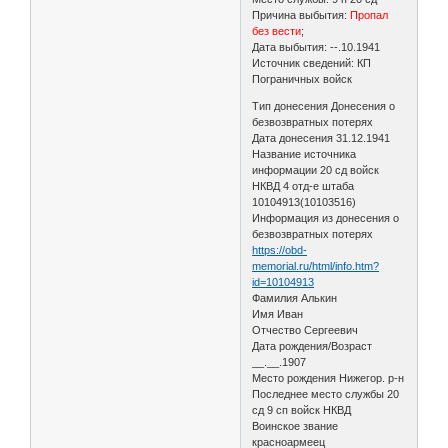
Причина выбытия:
Пропал
без вести
;
Дата выбытия: --.10.1941
Источник сведений: КП
Пограничных войск
Тип донесения Донесения о
безвозвратных потерях
Дата донесения 31.12.1941
Название источника
информации 20 сд войск
НКВД 4 отд-е штаба
10104913(10103516)
Информация из донесения о
безвозвратных потерях
https://obd-
memorial.ru/html/info.htm?
id=10104913
Фамилия Алькин
Имя Иван
Отчество Сергеевич
Дата рождения/Возраст
__.__.1907
Место рождения Нижегор. р-н
Последнее место службы 20
сд 9 сп войск НКВД
Воинское звание
красноармеец