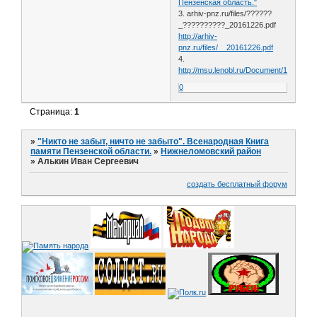
Пензенская область."
3. arhiv-pnz.ru/files/??????
_??????????_20161226.pdf
http://arhiv-
pnz.ru/files/__20161226.pdf
4.
http://msu.lenobl.ru/Document/14293575
0
Страница:
1
»
"Никто не забыт, ничто не забыто". Всенародная Книга
памяти Пензенской области.
»
Нижнеломовский район
»
Алькин Иван Сергеевич
создать бесплатный форум