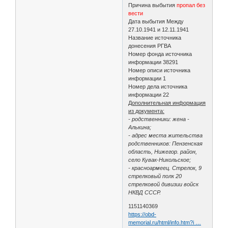
Причина выбытия
пропал без
вести
Дата выбытия Между
27.10.1941 и 12.11.1941
Название источника
донесения РГВА
Номер фонда источника
информации 38291
Номер описи источника
информации 1
Номер дела источника
информации 22
Дополнительная информация
из документа:
- родственники: жена -
Алькина;
- адрес места жительства
родственников: Пензенская
область, Нижегор. район,
село Кувак-Никольское;
- красноармеец. Стрелок, 9
стрелковый полк 20
стрелковой дивизии войск
НКВД СССР.
1151140369
https://obd-
memorial.ru/html/info.htm?i …