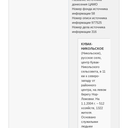
донесения ЦАМО
Номер фонда источника
информации 58
Номер описи источника
информации 977525
Номер дела источника
информации 316
КУВАК-
НИКОЛЬСКОЕ
(Никольское),
русское село,
центр Кувак-
Никольского
сельсовета, в 11
км к северо-
западу от
районного
центра, на левом
берегу Нор-
Ломовки. На
1.1.2004 г. – 512
хозяйств, 1322
жителя.
Основано
служилыми
людьми