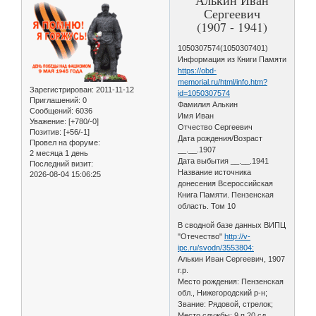
Сергеевич
(1907 - 1941)
1050307574(1050307401)
Информация из Книги Памяти
https://obd-
memorial.ru/html/info.htm?
Зарегистрирован
: 2011-11-12
id=1050307574
Приглашений:
0
Фамилия Алькин
Сообщений:
6036
Имя Иван
Уважение:
[+780/-0]
Отчество Сергеевич
Позитив:
[+56/-1]
Дата рождения/Возраст
Провел на форуме:
__.__.1907
2 месяца 1 день
Дата выбытия __.__.1941
Последний визит:
Название источника
2026-08-04 15:06:25
донесения Всероссийская
Книга Памяти. Пензенская
область. Том 10
В сводной базе данных ВИПЦ
"Отечество"
http://v-
ipc.ru/svodn/3553804:
Алькин Иван Сергеевич, 1907
г.р.
Место рождения: Пензенская
обл., Нижегородский р-н;
Звание: Рядовой, стрелок;
Место службы: 9 п 20 сд