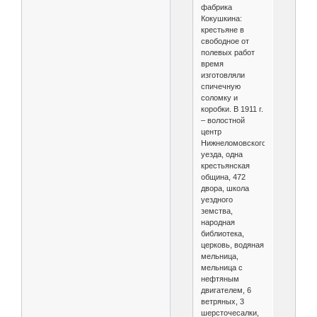
фабрика
Кокушкина:
крестьяне в
свободное от
полевых работ
время
изготовляли
спичечную
соломку и
коробки. В 1911 г.
– волостной
центр
Нижнеломовского
уезда, одна
крестьянская
община, 472
двора, школа
уездного
земства,
народная
библиотека,
церковь, водяная
мельница,
мельница с
нефтяным
двигателем, 6
ветряных, 3
шерсточесалки,