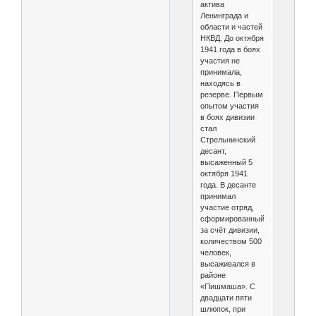
актива
Ленинграда и
области и частей
НКВД. До октября
1941 года в боях
участия не
принимала,
находясь в
резерве. Первым
опытом участия
в боях дивизии
стал
Стрельнинский
десант,
высаженный 5
октября 1941
года. В десанте
принимал
участие отряд,
сформированный
за счёт дивизии,
количеством 500
человек,
высаживался в
районе
«Пишмаша». С
двадцати пяти
шлюпок, при