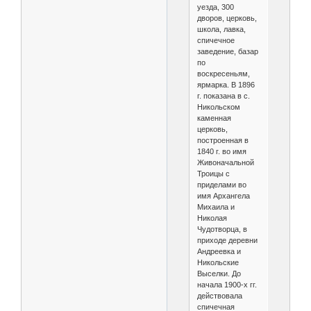
уезда, 300
дворов, церковь,
школа, лавка,
спичечное
заведение, базар
по
воскресеньям,
ярмарка. В 1896
г. показана в с.
Никольском
каменная
церковь,
построенная в
1840 г. во имя
Живоначальной
Троицы с
приделами во
имя Архангела
Михаила и
Николая
Чудотворца, в
приходе деревни
Андреевка и
Никольские
Выселки. До
начала 1900-х гг.
действовала
спичечная