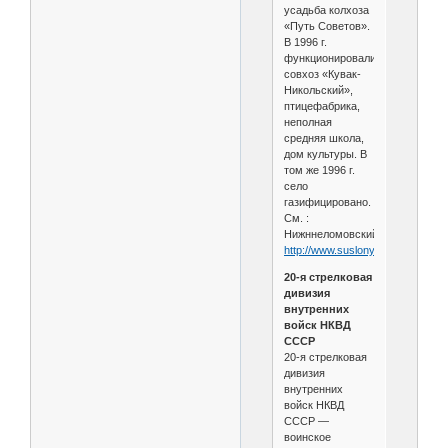
усадьба колхоза
«Путь Советов».
В 1996 г.
функционировали
совхоз «Кувак-
Никольский»,
птицефабрика,
неполная
средняя школа,
дом культуры. В
том же 1996 г.
село
газифицировано.
См. :
Нижннеломовский2
http://www.suslony.ru/Penzagebi
20-я стрелковая
дивизия
внутренних
войск НКВД
СССР
20-я стрелковая
дивизия
внутренних
войск НКВД
СССР —
воинское