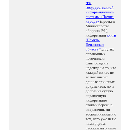
гг.»
,
государственной
информационной
системы «Память
народа»
(проекты
Министерства
обороны РФ),
информация
книги
"Память.
Пензенская
область."
, других
справочных
источников.
Сайт создан в
надежде на то, что
каждый из нас не
только внесёт
данные архивных
документов, но и
дополнит сухую
справочную
информацию
своими бережно
сохраненными
воспоминаниями о
тех, кого уже нет с
нами рядом,
рассказами о ныне