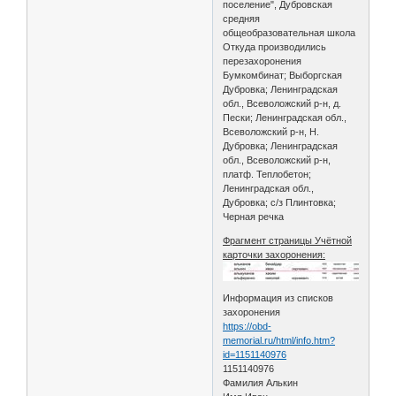
поселение", Дубровская
средняя
общеобразовательная школа
Откуда производились
перезахоронения
Бумкомбинат; Выборгская
Дубровка; Ленинградская
обл., Всеволожский р-н, д.
Пески; Ленинградская обл.,
Всеволожский р-н, Н.
Дубровка; Ленинградская
обл., Всеволожский р-н,
платф. Теплобетон;
Ленинградская обл.,
Дубровка; с/з Плинтовка;
Черная речка
Фрагмент страницы Учётной
карточки захоронения:
Информация из списков
захоронения
https://obd-
memorial.ru/html/info.htm?
id=1151140976
1151140976
Фамилия Алькин