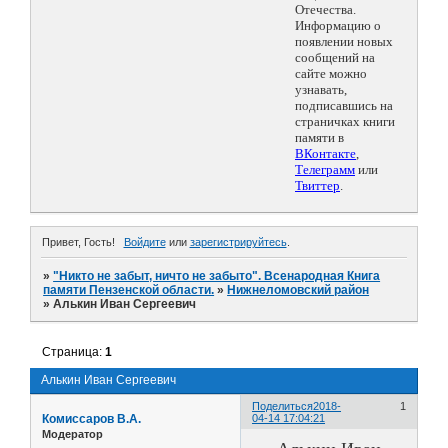
Отечества.
Информацию о
появлении новых
сообщений на
сайте можно
узнавать,
подписавшись на
страничках книги
памяти в
ВКонтакте
,
Телеграмм
или
Твиттер
.
Привет, Гость!
Войдите
или
зарегистрируйтесь
.
»
"Никто не забыт, ничто не забыто". Всенародная Книга
памяти Пензенской области.
»
Нижнеломовский район
»
Алькин Иван Сергеевич
Страница:
1
Алькин Иван Сергеевич
Поделиться
2018-
1
Комиссаров В.А.
04-14 17:04:21
Модератор
Алькин Иван