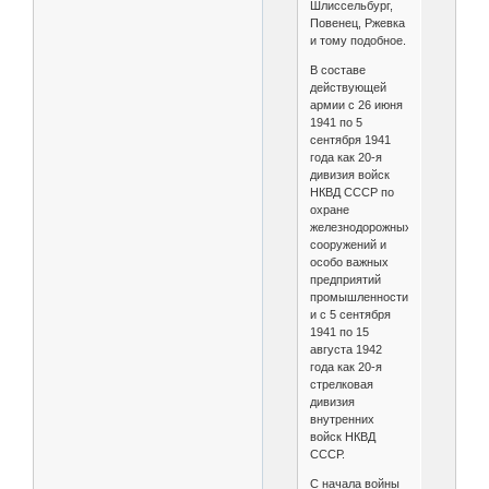
Шлиссельбург,
Повенец, Ржевка
и тому подобное.
В составе
действующей
армии с 26 июня
1941 по 5
сентября 1941
года как 20-я
дивизия войск
НКВД СССР по
охране
железнодорожных
сооружений и
особо важных
предприятий
промышленности
и с 5 сентября
1941 по 15
августа 1942
года как 20-я
стрелковая
дивизия
внутренних
войск НКВД
СССР.
С начала войны