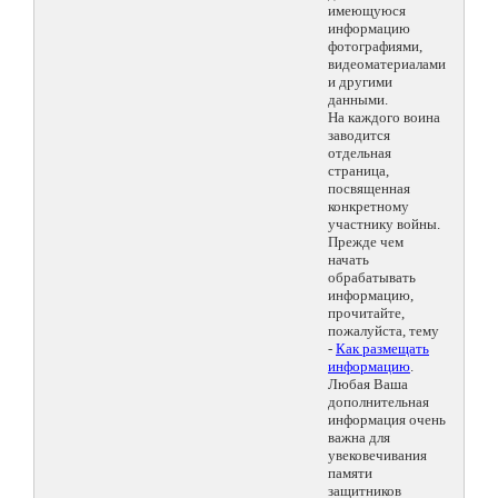
имеющуюся
информацию
фотографиями,
видеоматериалами
и другими
данными.
На каждого воина
заводится
отдельная
страница,
посвященная
конкретному
участнику войны.
Прежде чем
начать
обрабатывать
информацию,
прочитайте,
пожалуйста, тему
-
Как размещать
информацию
.
Любая Ваша
дополнительная
информация очень
важна для
увековечивания
памяти
защитников