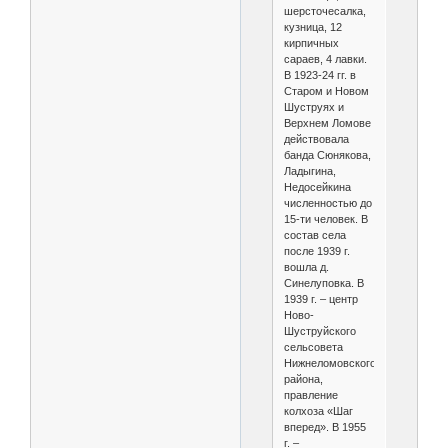
шерсточесалка,
кузница, 12
кирпичных
сараев, 4 лавки.
В 1923-24 гг. в
Старом и Новом
Шуструях и
Верхнем Ломове
действовала
банда Сюнякова,
Ладыгина,
Недосейкина
численностью до
15-ти человек. В
состав села
после 1939 г.
вошла д.
Синелуповка. В
1939 г. – центр
Ново-
Шуструйского
сельсовета
Нижнеломовского
района,
правление
колхоза «Шаг
вперед». В 1955
г. –