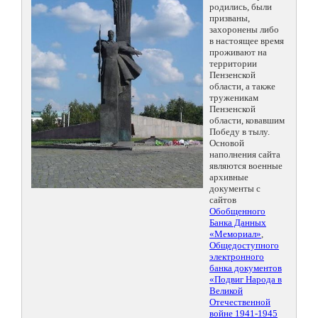
родились, были
призваны,
захоронены либо
в настоящее время
проживают на
территории
Пензенской
области, а также
труженикам
Пензенской
области, ковавшим
Победу в тылу.
Основой
наполнения сайта
являются военные
архивные
документы с
сайтов
Обобщенного
Банка Данных
«Мемориал»
,
Общедоступного
электронного
банка документов
«Подвиг Народа в
Великой
Отечественной
войне 1941-1945