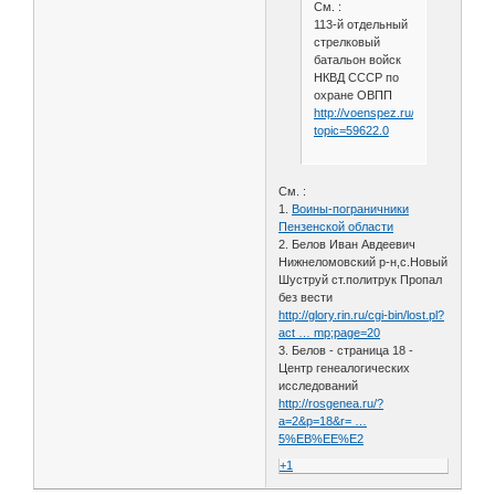
См. :
113-й отдельный
стрелковый
батальон войск
НКВД СССР по
охране ОВПП
http://voenspez.ru/index.php?
topic=59622.0
См. :
1.
Воины-пограничники
Пензенской области
2. Белов Иван Авдеевич
Нижнеломовский р-н,с.Новый
Шуструй ст.политрук Пропал
без вести
http://glory.rin.ru/cgi-bin/lost.pl?
act … mp;page=20
3. Белов - страница 18 -
Центр генеалогических
исследований
http://rosgenea.ru/?
a=2&p=18&r= …
5%EB%EE%E2
+1