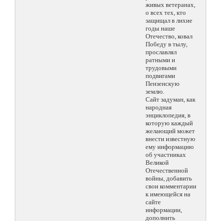
живых ветеранах,
о всех тех, кто
защищал в лихие
годы наше
Отечество, ковал
Победу в тылу,
прославлял
ратными и
трудовыми
подвигами
Пензенскую
землю.
Сайт задуман, как
народная
энциклопедия, в
которую каждый
желающий может
внести известную
ему информацию
об участниках
Великой
Отечественной
войны, добавить
свои комментарии
к имеющейся на
сайте
информации,
дополнить