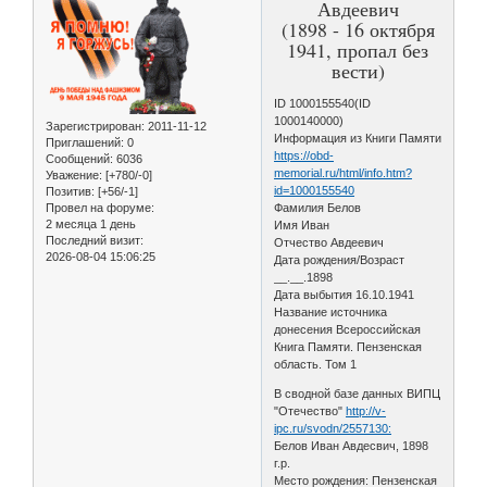
Авдеевич
(1898 - 16 октября
1941, пропал без
вести)
ID 1000155540(ID
1000140000)
Зарегистрирован
: 2011-11-12
Информация из Книги Памяти
Приглашений:
0
https://obd-
Сообщений:
6036
memorial.ru/html/info.htm?
Уважение:
[+780/-0]
id=1000155540
Позитив:
[+56/-1]
Провел на форуме:
Фамилия Белов
2 месяца 1 день
Имя Иван
Последний визит:
Отчество Авдеевич
2026-08-04 15:06:25
Дата рождения/Возраст
__.__.1898
Дата выбытия 16.10.1941
Название источника
донесения Всероссийская
Книга Памяти. Пензенская
область. Том 1
В сводной базе данных ВИПЦ
"Отечество"
http://v-
ipc.ru/svodn/2557130:
Белов Иван Авдесвич, 1898
г.р.
Место рождения: Пензенская