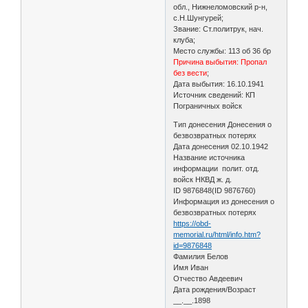
обл., Нижнеломовский р-н,
с.Н.Шунгурей;
Звание: Ст.политрук, нач.
клуба;
Место службы: 113 об 36 бр
Причина выбытия: Пропал
без вести
;
Дата выбытия: 16.10.1941
Источник сведений: КП
Пограничных войск
Тип донесения Донесения о
безвозвратных потерях
Дата донесения 02.10.1942
Название источника
информации полит. отд.
войск НКВД ж. д.
ID 9876848(ID 9876760)
Информация из донесения о
безвозвратных потерях
https://obd-
memorial.ru/html/info.htm?
id=9876848
Фамилия Белов
Имя Иван
Отчество Авдеевич
Дата рождения/Возраст
__.__.1898