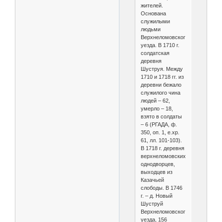
жителей.
Основана
служилыми
людьми
Верхнеломовского
уезда. В 1710 г.
солдатская
деревня
Шуструя. Между
1710 и 1718 гг. из
деревни бежало
служилого чина
людей – 62,
умерло – 18,
взято в солдаты
– 6 (РГАДА, ф.
350, оп. 1, е.хр.
61, лл. 101-103).
В 1718 г. деревня
верхнеломовских
однодворцев,
выходцев из
Казачьей
слободы. В 1746
г. – д. Новый
Шуструй
Верхнеломовского
уезда, 156