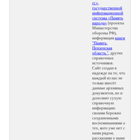
гг.»
,
государственной
информационной
системы «Память
народа»
(проекты
Министерства
обороны РФ),
информация
книги
"Память.
Пензенская
область."
, других
справочных
источников.
Сайт создан в
надежде на то, что
каждый из нас не
только внесёт
данные архивных
документов, но и
дополнит сухую
справочную
информацию
своими бережно
сохраненными
воспоминаниями о
тех, кого уже нет с
нами рядом,
рассказами о ныне