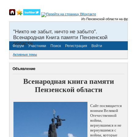
Из Пензенской области на фронты Вел
"Никто не забыт, ничто не забыто".
Всенародная Книга памяти Пензенской
области.
Форум
Участники
Поиск
Регистрация
Войти
Активные темы
Объявление
Всенародная книга памяти
Пензенской области
Сайт посвящается
воинам Великой
Отечественной
войны,
вернувшимся и не
вернувшимся с
войны, которые