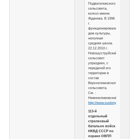
Подватиловского
сельсовета,
колхоз имени
Жданова. В 1996
г.
функционировали
дом культуры,
неполная
средняя школа.
22.12.2010 г.
Новошуструйский
сельсовет
упразднен, с
передачей его
территории в
состав
Верхнеломовского
сельсовета.
См. :
Нижннеломовский2
http://www.suslony.ru/Penzagebi
113-й
отдельный
стрелковый
батальон войск
НКВД СССР по
охране ОВПП