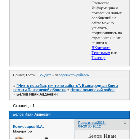
Отечества.
Информацию о
появлении новых
сообщений на
сайте можно
узнавать,
подписавшись на
страничках книги
памяти в
ВКонтакте
,
Телеграмм
или
Твиттер
.
Привет, Гость!
Войдите
или
зарегистрируйтесь
.
»
"Никто не забыт, ничто не забыто". Всенародная Книга
памяти Пензенской области.
»
Нижнеломовский район
»
Белов Иван Авдеевич
Страница:
1
Белов Иван Авдеевич
Поделиться
2018-
1
Комиссаров В.А.
04-20 06:10:12
Модератор
Белов Иван