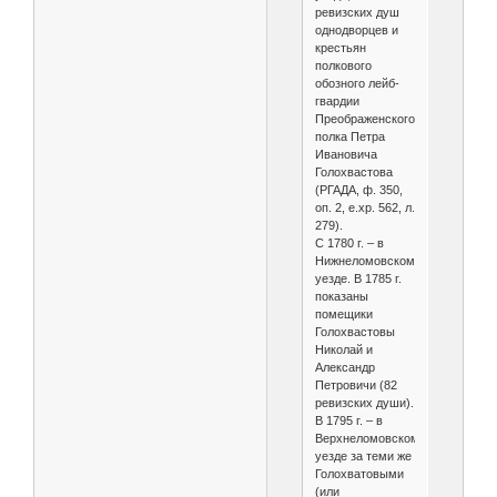
ревизских душ
однодворцев и
крестьян
полкового
обозного лейб-
гвардии
Преображенского
полка Петра
Ивановича
Голохвастова
(РГАДА, ф. 350,
оп. 2, е.хр. 562, л.
279).
С 1780 г. – в
Нижнеломовском
уезде. В 1785 г.
показаны
помещики
Голохвастовы
Николай и
Александр
Петровичи (82
ревизских души).
В 1795 г. – в
Верхнеломовском
уезде за теми же
Голохватовыми
(или