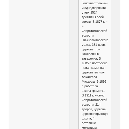
Голохвастовыми)
и однодворцами,
у них 1524
десятины всей
земли. В 1877 г. –
в
Старотолковской
волости
Нижнеломовского
уезда, 151 двор,
церковь, три
кожевенных
заведения. В
1885 г. построена
новая каменная
церковь во имя
Архангела
Михаила. В 1896
г. работала
школа грамоты.
В 1911 г. – село
Старотолковской
волости, 214
дворов, церковь,
церковноприходская
школа, 4
ветряные
мельницы,