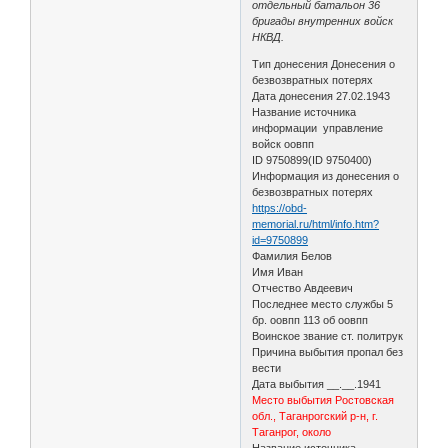
отдельный батальон 36
бригады внутренних войск
НКВД.
Тип донесения Донесения о
безвозвратных потерях
Дата донесения 27.02.1943
Название источника
информации управление
войск оовпп
ID 9750899(ID 9750400)
Информация из донесения о
безвозвратных потерях
https://obd-
memorial.ru/html/info.htm?
id=9750899
Фамилия Белов
Имя Иван
Отчество Авдеевич
Последнее место службы 5
бр. оовпп 113 об оовпп
Воинское звание ст. политрук
Причина выбытия пропал без
вести
Дата выбытия __.__.1941
Место выбытия Ростовская
обл., Таганрогский р-н, г.
Таганрог, около
Название источника