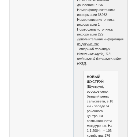
донесения РГВА
Номер фонда источника
информации 38262
Номер описи источника
информации 1
Номер дела источника
информации 229
Дополнительная информация
из документа:
- старший политрук.
Начальник клуба, 113
отдельный батальон войск
НКВД.
НОВЫЙ
ШУСТРУЙ
(Шуструя),
русское село,
бывший центр
сельсовета, в 18
км к западу от
районного
центра, на
возвышенности
междуречья. На
1.1.2004 г. – 103
хозяйства, 276