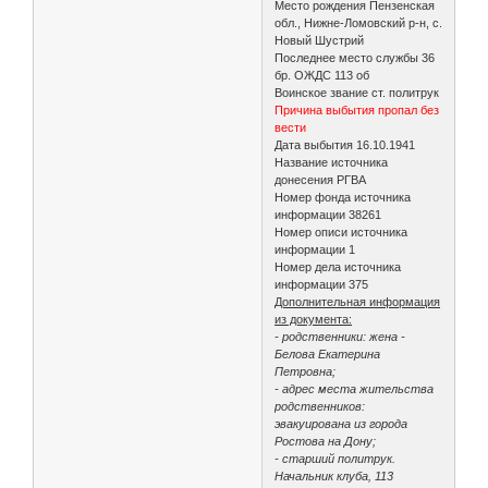
Место рождения Пензенская
обл., Нижне-Ломовский р-н, с.
Новый Шустрий
Последнее место службы 36
бр. ОЖДС 113 об
Воинское звание ст. политрук
Причина выбытия пропал без
вести
Дата выбытия 16.10.1941
Название источника
донесения РГВА
Номер фонда источника
информации 38261
Номер описи источника
информации 1
Номер дела источника
информации 375
Дополнительная информация
из документа:
- родственники: жена -
Белова Екатерина
Петровна;
- адрес места жительства
родственников:
эвакуирована из города
Ростова на Дону;
- старший политрук.
Начальник клуба, 113