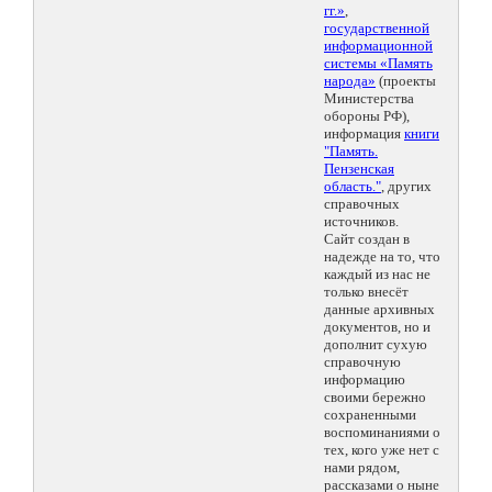
гг.»
,
государственной
информационной
системы «Память
народа»
(проекты
Министерства
обороны РФ),
информация
книги
"Память.
Пензенская
область."
, других
справочных
источников.
Сайт создан в
надежде на то, что
каждый из нас не
только внесёт
данные архивных
документов, но и
дополнит сухую
справочную
информацию
своими бережно
сохраненными
воспоминаниями о
тех, кого уже нет с
нами рядом,
рассказами о ныне