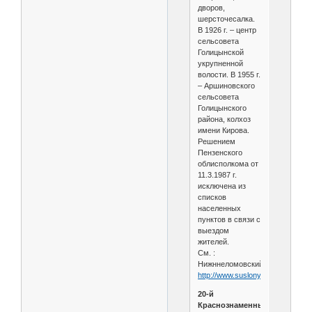
дворов,
шерсточесалка.
В 1926 г. – центр
сельсовета
Голицынской
укрупненной
волости. В 1955 г.
– Аршиновского
сельсовета
Голицынского
района, колхоз
имени Кирова.
Решением
Пензенского
облисполкома от
11.3.1987 г.
исключена из
списков
населенных
пунктов в связи с
выездом
жителей.
См. :
Нижннеломовский2
http://www.suslony.ru/Penzagebi
20-й
Краснознаменный