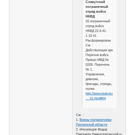
Славутский
пограничный
отряд войск
НКВД
20 пограничный
отряд войск
НКВД 22.6.41-
1.10.41
Расформирован
См. :
Действующая армия.
Перечни войск.
Приказ МВД №
0205. Перечень
№ 1.
Управления,
дивизии,
бригады, отряды,
полки.
http://www.teatrskazka.com/Raz
… 01.html#04
См. :
1.
Воины-пограничники
Пензенской области
2. Иноземцев Федор
Павлович Нижнеломовский р-