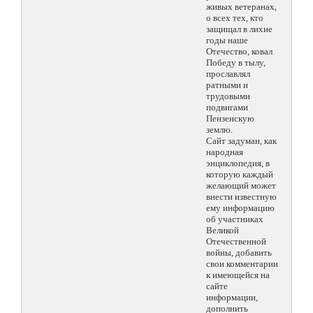
живых ветеранах,
о всех тех, кто
защищал в лихие
годы наше
Отечество, ковал
Победу в тылу,
прославлял
ратными и
трудовыми
подвигами
Пензенскую
землю.
Сайт задуман, как
народная
энциклопедия, в
которую каждый
желающий может
внести известную
ему информацию
об участниках
Великой
Отечественной
войны, добавить
свои комментарии
к имеющейся на
сайте
информации,
дополнить