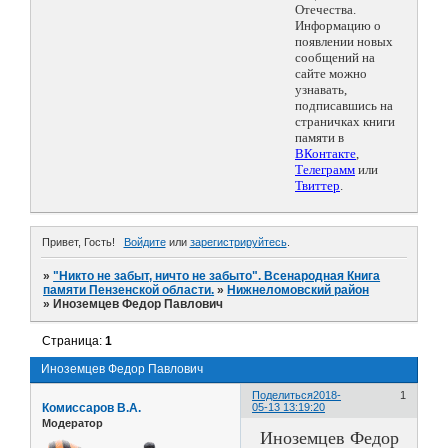
Отечества.
Информацию о
появлении новых
сообщений на
сайте можно
узнавать,
подписавшись на
страничках книги
памяти в
ВКонтакте
,
Телеграмм
или
Твиттер
.
Привет, Гость!
Войдите
или
зарегистрируйтесь
.
»
"Никто не забыт, ничто не забыто". Всенародная Книга
памяти Пензенской области.
»
Нижнеломовский район
»
Иноземцев Федор Павлович
Страница:
1
Иноземцев Федор Павлович
Поделиться
2018-
1
Комиссаров В.А.
05-13 13:19:20
Модератор
Иноземцев Федор