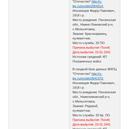
"Отечество"
http://v-
ipc.ru/svodn/2054314:
Иноземцев Федор Павлович,
1918 г.р.
Место рождения: Пензенская
обл., Нижне-Ломовский р-н,
с.Мельситовка;
Звание: Красноармеец,
пулеметчик;
Место службы: 20 ПО
Причина выбытия: Погиб;
Дата выбытия: 19.01.1941
Источник сведений: КП
Пограничных войск
В сводной базе данных ВИПЦ
"Отечество"
http://v-
ipc.ru/svodn/2641370:
Иноземцев Федор Павлович,
1918 г.р.
Место рождения: Пензенская
обл., Нижеломовский р-н,
с.Мельситовка;
Звание: Рядовой,
пулеметчик;
Место службы: 20 Кр. ПО
Причина выбытия: Погиб;
Дата выбытия: 19.01.1941
Источник сведений: КП