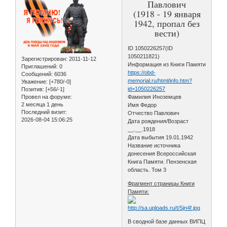
Павлович
(1918 - 19 января
1942, пропал без
вести)
ID 1050226257(ID
1050211821)
Зарегистрирован
: 2011-11-12
Информация из Книги Памяти
Приглашений:
0
https://obd-
Сообщений:
6036
memorial.ru/html/info.htm?
Уважение:
[+780/-0]
id=1050226257
Позитив:
[+56/-1]
Провел на форуме:
Фамилия Иноземцев
2 месяца 1 день
Имя Федор
Последний визит:
Отчество Павлович
2026-08-04 15:06:25
Дата рождения/Возраст
__.__.1918
Дата выбытия 19.01.1942
Название источника
донесения Всероссийская
Книга Памяти. Пензенская
область. Том 3
Фрагмент страницы Книги
Памяти:
В сводной базе данных ВИПЦ