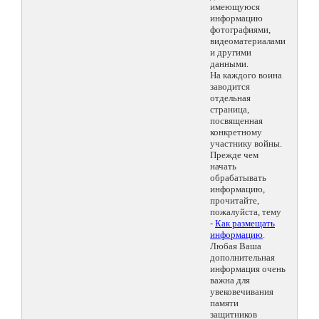
имеющуюся
информацию
фотографиями,
видеоматериалами
и другими
данными.
На каждого воина
заводится
отдельная
страница,
посвященная
конкретному
участнику войны.
Прежде чем
начать
обрабатывать
информацию,
прочитайте,
пожалуйста, тему
-
Как размещать
информацию
.
Любая Ваша
дополнительная
информация очень
важна для
увековечивания
памяти
защитников