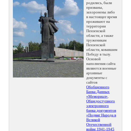
родились, были
призваны,
захоронены либо
в настоящее время
проживают на
территории
Пензенской
области, а также
труженикам
Пензенской
области, ковавшим
Победу в тылу.
Основой
наполнения сайта
являются военные
архивные
документы с
сайтов
Обобщенного
Банка Данных
«Мемориал»
,
Общедоступного
электронного
банка документов
«Подвиг Народа в
Великой
Отечественной
войне 1941-1945