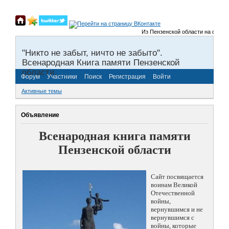
Из Пензенской области на фронты 
"Никто не забыт, ничто не забыто".
Всенародная Книга памяти Пензенской
области.
Форум
Участники
Поиск
Регистрация
Войти
Активные темы
Объявление
Всенародная книга памяти
Пензенской области
Сайт посвящается
воинам Великой
Отечественной
войны,
вернувшимся и не
вернувшимся с
войны, которые