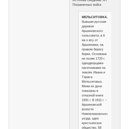
Пограничных войск
МЕЛЬСИТОВКА
,
бывшая русская
деревня
Аршиновского
сельсовета, в 6
км к югу от
Аршиновки, на
правом берегу
Керки. Основана
не позже 1720 г.
однодворцами-
пасечниками на
землях Ивана и
Тараса
Мельситовых.
Межи их дачи
показаны в
отказной книге
1691 г. В 1911 г. –
Аршиновской
волости
Нижнеломовского
уезда, одно
крестьянское
общество, 58