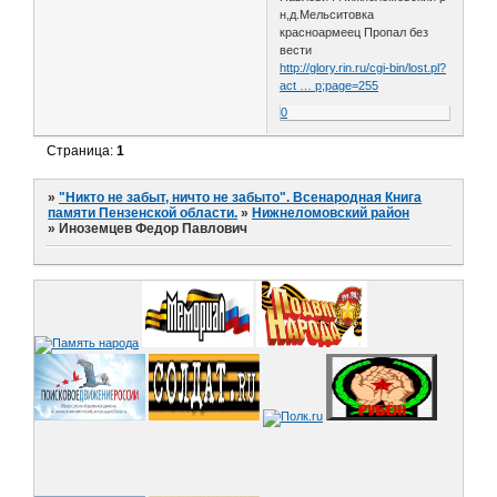
н,д.Мельситовка
красноармеец Пропал без
вести
http://glory.rin.ru/cgi-bin/lost.pl?
act … p;page=255
0
Страница:
1
»
"Никто не забыт, ничто не забыто". Всенародная Книга
памяти Пензенской области.
»
Нижнеломовский район
»
Иноземцев Федор Павлович