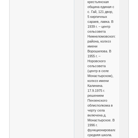
крестьянская
община единая с
с. Гай, 121 двор,
5 кирпичных
сараев, лавка. В
1939 г. – центр
сельсовета
Нижнеломовского
района, колхоз
имени
Ворошилова. В
1955 г. –
Норовского
сельсовета
(центр в селе
Монастырском),
колхоз имени
Калинина.
17.9.1975 г.
решением
Пензенского
облисполкома в
черту села
включена д.
Монастырское. В
1996 г.
функционировала
средняя школа.