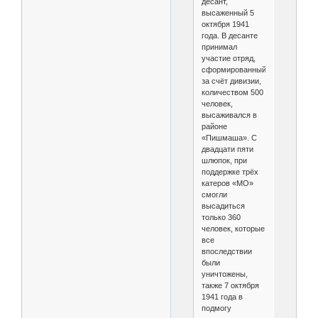
десант,
высаженный 5
октября 1941
года. В десанте
принимал
участие отряд,
сформированный
за счёт дивизии,
количеством 500
человек,
высаживался в
районе
«Пишмаша». С
двадцати пяти
шлюпок, при
поддержке трёх
катеров «МО»
смогли
высадиться
только 360
человек, которые
все
впоследствии
были
уничтожены,
также 7 октября
1941 года в
подмогу