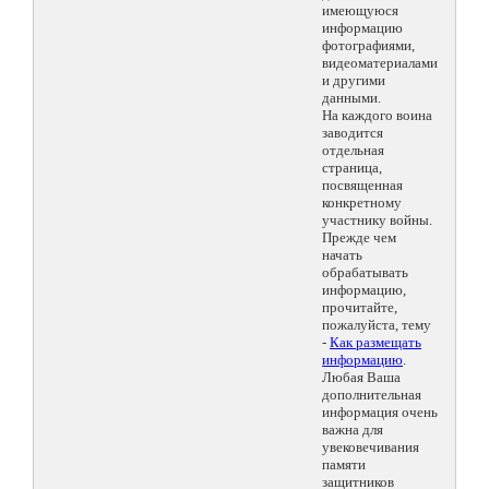
имеющуюся
информацию
фотографиями,
видеоматериалами
и другими
данными.
На каждого воина
заводится
отдельная
страница,
посвященная
конкретному
участнику войны.
Прежде чем
начать
обрабатывать
информацию,
прочитайте,
пожалуйста, тему
-
Как размещать
информацию
.
Любая Ваша
дополнительная
информация очень
важна для
увековечивания
памяти
защитников