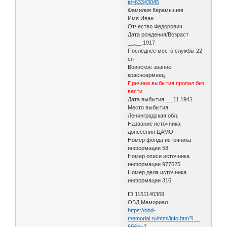
id=63343045
Фамилия Карамышев
Имя Иван
Отчество Федорович
Дата рождения/Возраст
__.__.1917
Последнее место службы 22
сп
Воинское звание
красноармеец
Причина выбытия пропал без
вести
Дата выбытия __.11.1941
Место выбытия
Ленинградская обл.
Название источника
донесения ЦАМО
Номер фонда источника
информации 58
Номер описи источника
информации 977525
Номер дела источника
информации 316
ID 1151140369
ОБД Мемориал
https://obd-
memorial.ru/html/info.htm?i …
69&p=2