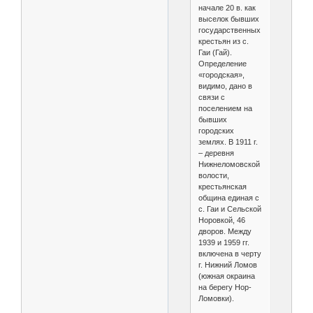
начале 20 в. как
выселок бывших
государственных
крестьян из с.
Гаи (Гай).
Определение
«городская»,
видимо, дано в
связи с
поселением на
бывших
городских
землях. В 1911 г.
– деревня
Нижнеломовской
волости,
крестьянская
община единая с
с. Гаи и Сельской
Норовкой, 46
дворов. Между
1939 и 1959 гг.
включена в черту
г. Нижний Ломов
(южная окраина
на берегу Нор-
Ломовки).