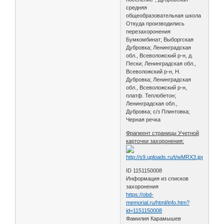
средняя
общеобразовательная школа
Откуда производились
перезахоронения
Бумкомбинат; Выборгская
Дубровка; Ленинградская
обл., Всеволожский р-н, д.
Пески; Ленинградская обл.,
Всеволожский р-н, Н.
Дубровка; Ленинградская
обл., Всеволожский р-н,
платф. Теплобетон;
Ленинградская обл.,
Дубровка; с/з Плинтовка;
Черная речка
Фрагмент страницы Учетной
карточки захоронения:
ID 1151150008
Информация из списков
захоронения
https://obd-
memorial.ru/html/info.htm?
id=1151150008
Фамилия Карамышев