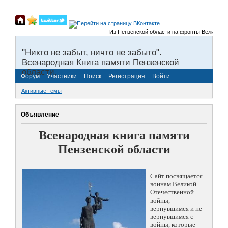
Из Пензенской области на фронты Великой Отечес
"Никто не забыт, ничто не забыто".
Всенародная Книга памяти Пензенской
области.
Форум
Участники
Поиск
Регистрация
Войти
Активные темы
Объявление
Всенародная книга памяти
Пензенской области
Сайт посвящается
воинам Великой
Отечественной
войны,
вернувшимся и не
вернувшимся с
войны, которые