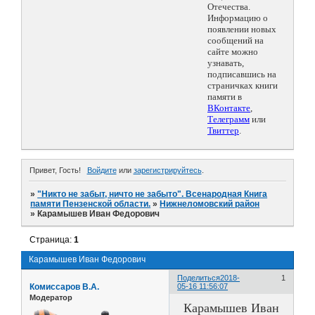
Отечества.
Информацию о
появлении новых
сообщений на
сайте можно
узнавать,
подписавшись на
страничках книги
памяти в
ВКонтакте
,
Телеграмм
или
Твиттер
.
Привет, Гость!
Войдите
или
зарегистрируйтесь
.
»
"Никто не забыт, ничто не забыто". Всенародная Книга
памяти Пензенской области.
»
Нижнеломовский район
»
Карамышев Иван Федорович
Страница:
1
Карамышев Иван Федорович
Поделиться
2018-
1
Комиссаров В.А.
05-16 11:56:07
Модератор
Карамышев Иван