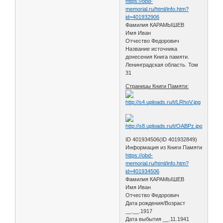
https://obd-
memorial.ru/html/info.htm?
id=401932906
Фамилия КАРАМЫШЕВ
Имя Иван
Отчество Федорович
Название источника
донесения Книга памяти.
Ленинградская область. Том
31
Страницы Книги Памяти:
ID 401934506(ID 401932849)
Информация из Книги Памяти
https://obd-
memorial.ru/html/info.htm?
id=401934506
Фамилия КАРАМЫШЕВ
Имя Иван
Отчество Федорович
Дата рождения/Возраст
__.__.1917
Дата выбытия __.11.1941