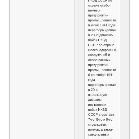
НКВД СССР по
охране особо
важных
предприятий
промышленности,
в июне 1941 года
переформирована
в 20-ю дивизию
войск НКВД
СССР по охране
железнодорожных
сооружений и
особо важных
предприятий
промышленности,
6 сентября 1941
года
переформирована
в 20-ю
стрелковую
дивизию
внутренних
войск НКВД
СССР в составе
7-го, 8-го и 9-го
стрелковых
полков, а также
специальных