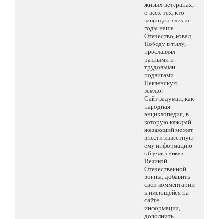
живых ветеранах,
о всех тех, кто
защищал в лихие
годы наше
Отечество, ковал
Победу в тылу,
прославлял
ратными и
трудовыми
подвигами
Пензенскую
землю.
Сайт задуман, как
народная
энциклопедия, в
которую каждый
желающий может
внести известную
ему информацию
об участниках
Великой
Отечественной
войны, добавить
свои комментарии
к имеющейся на
сайте
информации,
дополнить