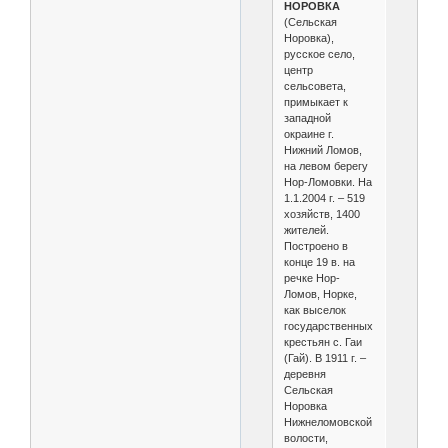
НОРОВКА
(Сельская
Норовка),
русское село,
центр
сельсовета,
примыкает к
западной
окраине г.
Нижний Ломов,
на левом берегу
Нор-Ломовки. На
1.1.2004 г. – 519
хозяйств, 1400
жителей.
Построено в
конце 19 в. на
речке Нор-
Ломов, Норке,
как выселок
государственных
крестьян с. Гаи
(Гай). В 1911 г. –
деревня
Сельская
Норовка
Нижнеломовской
волости,