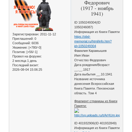
Федорович
(1917 - ноябрь
1941)
ID 1050249304(ID
1050246087)
Информация из Книги Памяти
Зарегистрирован
: 2011-11-12
https://obd-
Приглашений:
0
memorial.ru/html/info.htm?
Сообщений:
6036
id=1050249304
Уважение:
[+780/-0]
Фамилия Карамышев
Позитив:
[+56/-1]
Имя Иван
Провел на форуме:
Отчество Федорович
2 месяца 1 день
Дата рождения/Возраст
Последний визит:
2026-08-04 15:06:25
__.__.1917
Дата выбытия __.10.1941
Название источника
донесения Всероссийская
Книга Памяти. Пензенская
область. Том 4
Фрагмент страницы из Книги
Памяти:
ID 401932906(ID 401932849)
Информация из Книги Памяти