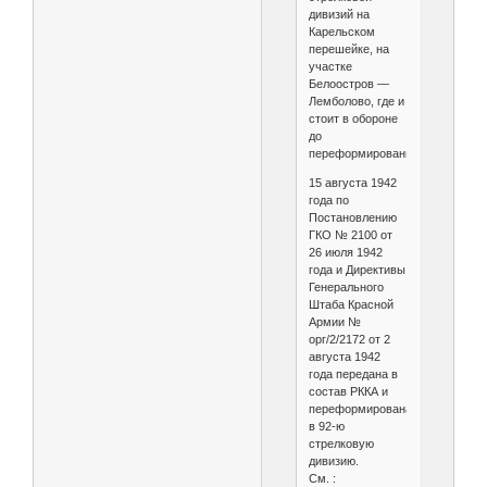
дивизий на
Карельском
перешейке, на
участке
Белоостров —
Лемболово, где и
стоит в обороне
до
переформирования.
15 августа 1942
года по
Постановлению
ГКО № 2100 от
26 июля 1942
года и Директивы
Генерального
Штаба Красной
Армии №
орг/2/2172 от 2
августа 1942
года передана в
состав РККА и
переформирована
в 92-ю
стрелковую
дивизию.
См. :