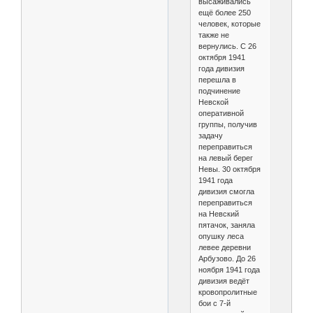
высаживались
ещё более 250
человек, которые
также не
вернулись. С 26
октября 1941
года дивизия
перешла в
подчинение
Невской
оперативной
группы, получив
задачу
переправиться
на левый берег
Невы. 30 октября
1941 года
дивизия смогла
переправиться
на Невский
пятачок, заняла
опушку леса
левее деревни
Арбузово. До 26
ноября 1941 года
дивизия ведёт
кровопролитные
бои с 7-й