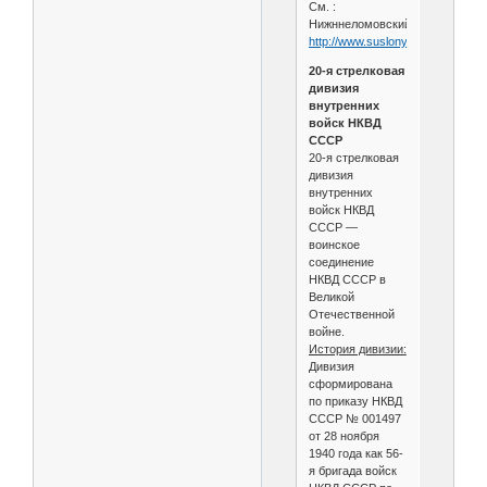
См. :
Нижннеломовский2
http://www.suslony.ru/Penzagebi
20-я стрелковая
дивизия
внутренних
войск НКВД
СССР
20-я стрелковая
дивизия
внутренних
войск НКВД
СССР —
воинское
соединение
НКВД СССР в
Великой
Отечественной
войне.
История дивизии:
Дивизия
сформирована
по приказу НКВД
СССР № 001497
от 28 ноября
1940 года как 56-
я бригада войск