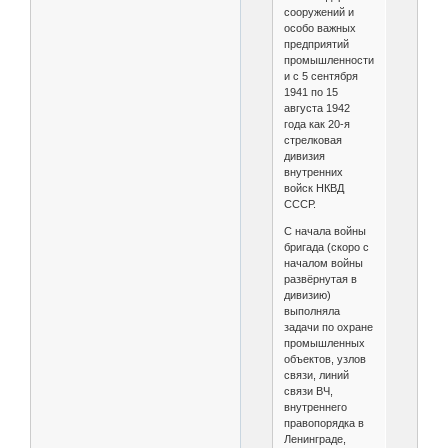
сооружений и
особо важных
предприятий
промышленности
и с 5 сентября
1941 по 15
августа 1942
года как 20-я
стрелковая
дивизия
внутренних
войск НКВД
СССР.
С начала войны
бригада (скоро с
началом войны
развёрнутая в
дивизию)
выполняла
задачи по охране
промышленных
объектов, узлов
связи, линий
связи ВЧ,
внутреннего
правопорядка в
Ленинграде,