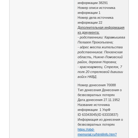
информации 38291
Номер описи источника
информации 1
Номер дела источника
информации 22
Дополнительная информация
из документа:
- родственники: Карамышева
Пелагея Прокопьевна;
- адрес места жительства
родственников: Пензенская
область, Нижне-Ломовский
район, деревня Норовка;
- красноармеец. Стрелок, 7
полк 20 стрелковой дивизии
войск НКВД.
Номер донесения 70088
Тип донесения Донесения о
безвозвратных потерях
Дата донесения 27.11.1952
Название источника
информации 1 УкрФ
ID 63343045(ID 63333837)
Информация из донесения о
безвозвратных потерях
https://obd-
memorial.ru/html/info.htm?