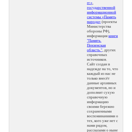
гг.»
,
государственной
информационной
системы «Память
народа»
(проекты
Министерства
обороны РФ),
информация
книги
"Память.
Пензенская
область."
, других
справочных
источников.
Сайт создан в
надежде на то, что
каждый из нас не
только внесёт
данные архивных
документов, но и
дополнит сухую
справочную
информацию
своими бережно
сохраненными
воспоминаниями о
тех, кого уже нет с
нами рядом,
рассказами о ныне