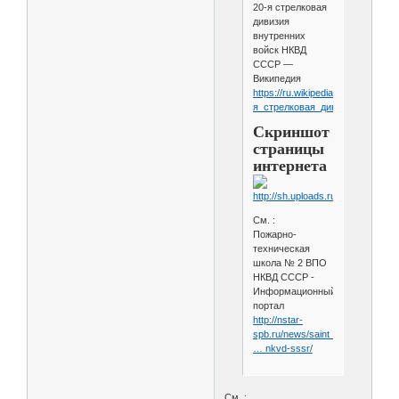
20-я стрелковая
дивизия
внутренних
войск НКВД
СССР —
Википедия
https://ru.wikipedia.org/wiki/20-
я_стрелковая_дивизия_внутр
Скриншот
страницы
интернета
См. :
Пожарно-
техническая
школа № 2 ВПО
НКВД СССР -
Информационный
портал
http://nstar-
spb.ru/news/saint_petersbu
… nkvd-sssr/
См. :