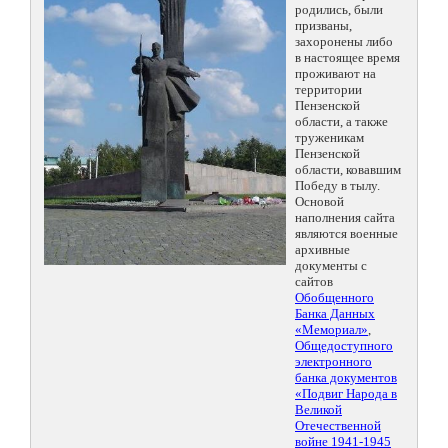
родились, были
призваны,
захоронены либо
в настоящее время
проживают на
территории
Пензенской
области, а также
труженикам
Пензенской
области, ковавшим
Победу в тылу.
Основой
наполнения сайта
являются военные
архивные
документы с
сайтов
Обобщенного
Банка Данных
«Мемориал»
,
Общедоступного
электронного
банка документов
«Подвиг Народа в
Великой
Отечественной
войне 1941-1945