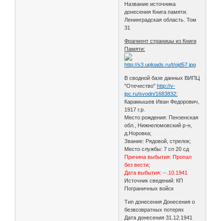
Название источника
донесения Книга памяти.
Ленинградская область. Том
31
Фрагмент страницы из Книги
Памяти:
В сводной базе данных ВИПЦ
"Отечество"
http://v-
ipc.ru/svodn/1683832:
Карамышев Иван Федорович,
1917 г.р.
Место рождения: Пензенская
обл., Нижнеломовский р-н,
д.Норовка;
Звание: Рядовой, стрелок;
Место службы: 7 сп 20 сд
Причина выбытия: Пропал
без вести;
Дата выбытия: --.10.1941
Источник сведений: КП
Пограничных войск
Тип донесения Донесения о
безвозвратных потерях
Дата донесения 31.12.1941