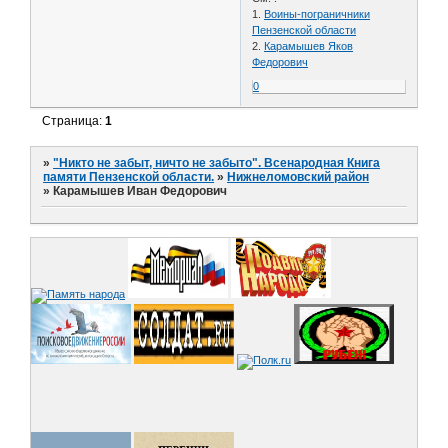
1.
Воины-пограничники
Пензенской области
2.
Карамышев Яков
Федорович
0
Страница:
1
»
"Никто не забыт, ничто не забыто". Всенародная Книга
памяти Пензенской области.
»
Нижнеломовский район
»
Карамышев Иван Федорович