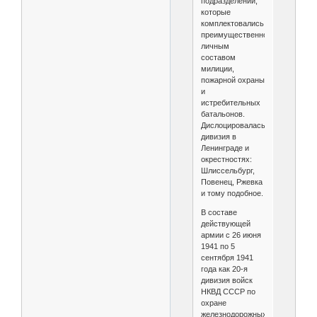
подразделений,
которые
комплектовались
преимущественно
личным
составом
милиции,
пожарной охраны
и
истребительных
батальонов.
Дислоцировалась
дивизия в
Ленинграде и
окрестностях:
Шлиссельбург,
Повенец, Ржевка
и тому подобное.
В составе
действующей
армии с 26 июня
1941 по 5
сентября 1941
года как 20-я
дивизия войск
НКВД СССР по
охране
железнодорожных