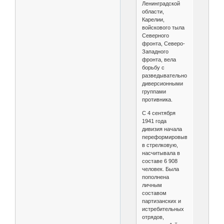
Ленинградской
области,
Карелии,
войскового тыла
Северного
фронта, Северо-
Западного
фронта, вела
борьбу с
разведывательно-
диверсионными
группами
противника.
С 4 сентября
1941 года
дивизия начала
переформировываться
в стрелковую,
насчитывала в
составе 6 908
человек. Была
пополнена
личным
составом
партизанских и
истребительных
отрядов,