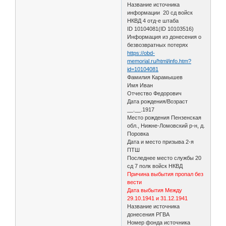
Название источника
информации 20 сд войск
НКВД 4 отд-е штаба
ID 10104081(ID 10103516)
Информация из донесения о
безвозвратных потерях
https://obd-
memorial.ru/html/info.htm?
id=10104081
Фамилия Карамышев
Имя Иван
Отчество Федорович
Дата рождения/Возраст
__.__.1917
Место рождения Пензенская
обл., Нижне-Ломовский р-н, д.
Поровка
Дата и место призыва 2-я
ПТШ
Последнее место службы 20
сд 7 полк войск НКВД
Причина выбытия пропал без
вести
Дата выбытия Между
29.10.1941 и 31.12.1941
Название источника
донесения РГВА
Номер фонда источника