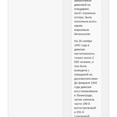
авиаполевой
дивизией на
плацдарме,
несёт огромные
потери, была
пополнена всего
одним
маршевым
батальоном.
На 26 ноября
1941 года в
дивизии
насчитывалось
только около 2
500 человек, и
она была
выведена с
передовой на
доукомплектование.
До февраля 1942
года дивизия
восстанавливалась
в Ленинграде,
затем сменила
части 198-й
мотострелковой
и 291-й
стрелковой