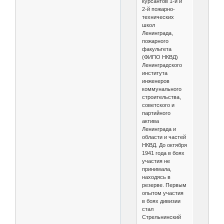
курсантов 1-й и
2-й пожарно-
технических
школ
Ленинграда,
пожарного
факультета
(ФИПО НКВД)
Ленинградского
института
инженеров
коммунального
строительства,
советского и
партийного
актива
Ленинграда и
области и частей
НКВД. До октября
1941 года в боях
участия не
принимала,
находясь в
резерве. Первым
опытом участия
в боях дивизии
стал
Стрельнинский