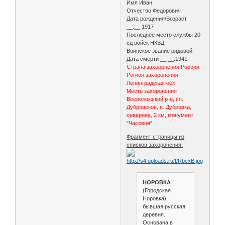
Имя Иван
Отчество Федорович
Дата рождения/Возраст
__.__.1917
Последнее место службы 20
сд войск НКВД
Воинское звание рядовой
Дата смерти __.__.1941
Страна захоронения Россия
Регион захоронения
Ленинградская обл.
Место захоронения
Всеволожский р-н, г.п.
Дубровское, п. Дубровка,
севернее, 2 км, монумент
"Часовня"
Фрагмент страницы из
списков захоронения:
НОРОВКА
(Городская
Норовка),
бывшая русская
деревня.
Основана в