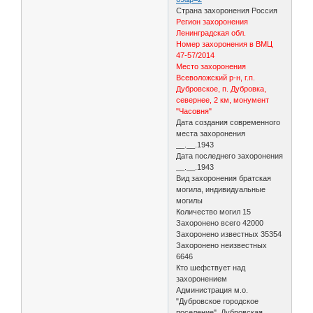
Страна захоронения Россия
Регион захоронения
Ленинградская обл.
Номер захоронения в ВМЦ
47-57/2014
Место захоронения
Всеволожский р-н, г.п.
Дубровское, п. Дубровка,
севернее, 2 км, монумент
"Часовня"
Дата создания современного
места захоронения
__.__.1943
Дата последнего захоронения
__.__.1943
Вид захоронения братская
могила, индивидуальные
могилы
Количество могил 15
Захоронено всего 42000
Захоронено известных 35354
Захоронено неизвестных
6646
Кто шефствует над
захоронением
Администрация м.о.
"Дубровское городское
поселение", Дубровская