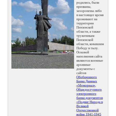
родились, были
призваны,
захоронены либо
в настоящее время
проживают на
территории
Пензенской
области, а также
труженикам
Пензенской
области, ковавшим
Победу в тылу.
Основой
наполнения сайта
являются военные
архивные
документы с
сайтов
Обобщенного
Банка Данных
«Мемориал»
,
Общедоступного
электронного
банка документов
«Подвиг Народа в
Великой
Отечественной
войне 1941-1945