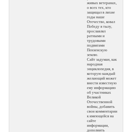
живых ветеранах,
о всех тех, кто
защищал в лихие
годы наше
Отечество, ковал
Победу в тылу,
прославлял
ратными и
трудовыми
подвигами
Пензенскую
землю.
Сайт задуман, как
народная
энциклопедия, в
которую каждый
желающий может
внести известную
ему информацию
об участниках
Великой
Отечественной
войны, добавить
свои комментарии
к имеющейся на
сайте
информации,
дополнить