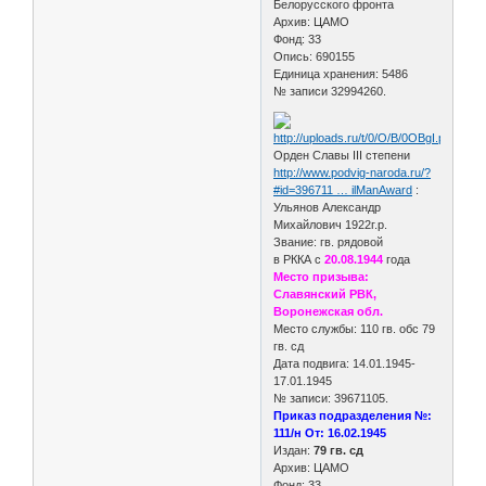
Белорусского фронта
Архив: ЦАМО
Фонд: 33
Опись: 690155
Единица хранения: 5486
№ записи 32994260.
Орден Славы III степени
http://www.podvig-naroda.ru/?
#id=396711 … ilManAward
:
Ульянов Александр
Михайлович 1922г.р.
Звание: гв. рядовой
в РККА с
20.08.1944
года
Место призыва:
Славянский РВК,
Воронежская обл.
Место службы: 110 гв. обс 79
гв. сд
Дата подвига: 14.01.1945-
17.01.1945
№ записи: 39671105.
Приказ подразделения №:
111/н От: 16.02.1945
Издан:
79 гв. сд
Архив: ЦАМО
Фонд: 33