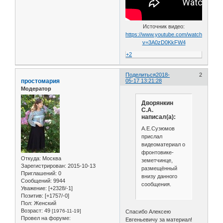
Источник видео:
https://www.youtube.com/watch?
v=3A0zD0KkFW4
+2
Поделиться
2018-
2
простомария
05-17 13:21:28
Модератор
Дворянкин
С.А.
написал(а):
А.Е.Сузюмов
прислал
видеоматериал о
фронтовике-
Откуда:
Москва
земетчинце,
Зарегистрирован
: 2015-10-13
размещённый
Приглашений:
0
внизу данного
Сообщений:
9944
сообщения.
Уважение:
[+2328/-1]
Позитив:
[+1757/-0]
Пол:
Женский
Возраст:
49
[1976-11-19]
Спасибо Алексею
Провел на форуме:
Евгеньевичу за материал!