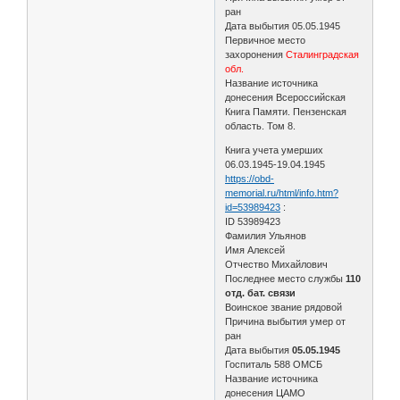
ран
Дата выбытия 05.05.1945
Первичное место
захоронения
Сталинградская
обл.
Название источника
донесения Всероссийская
Книга Памяти. Пензенская
область. Том 8.
Книга учета умерших
06.03.1945-19.04.1945
https://obd-
memorial.ru/html/info.htm?
id=53989423
:
ID 53989423
Фамилия Ульянов
Имя Алексей
Отчество Михайлович
Последнее место службы
110
отд. бат. связи
Воинское звание рядовой
Причина выбытия умер от
ран
Дата выбытия
05.05.1945
Госпиталь 588 ОМСБ
Название источника
донесения ЦАМО