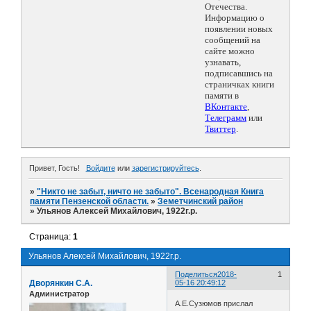
Отечества.
Информацию о
появлении новых
сообщений на
сайте можно
узнавать,
подписавшись на
страничках книги
памяти в
ВКонтакте
,
Телеграмм
или
Твиттер
.
Привет, Гость!
Войдите
или
зарегистрируйтесь
.
»
"Никто не забыт, ничто не забыто". Всенародная Книга
памяти Пензенской области.
»
Земетчинский район
»
Ульянов Алексей Михайлович, 1922г.р.
Страница:
1
Ульянов Алексей Михайлович, 1922г.р.
Поделиться
2018-
1
Дворянкин С.А.
05-16 20:49:12
Администратор
А.Е.Сузюмов прислал