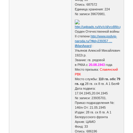
Опись: 687572
Единица хранения: 224
№ записи 39670981.
Орден Отечественной войны
II степени
http://www.podvig-
naroda.ru/?#id=239357 …
ilManAward
:
Ульянов Алексей Михайлович
1922г.р.
Звание: гв. рядовой
в РККА с
20.08.1943
года
Место призыва:
Славянский
РВК
Место службы:
110 гв. обс 79
гв. сд
28 гв. ск 8 гв. А 1 БелФ
Дата подвига:
17.04.1945,20.04.1945
№ записи: 23935701.
Приказ подразделения №:
146/н От: 21.05.1945
Издан: 28 гв. ск 8 гв. А 1
Белорусского фронта
Архив: ЦАМО
Фонд: 33
Опись: 686196