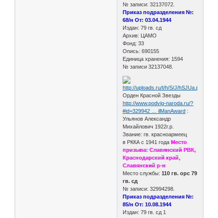
№ записи: 32137072.
Приказ подразделения №:
68/н От: 03.04.1944
Издан: 79 гв. сд
Архив: ЦАМО
Фонд: 33
Опись: 690155
Единица хранения: 1594
№ записи 32137048.
Орден Красной Звезды
http://www.podvig-naroda.ru/?
#id=329942 … ilManAward
:
Ульянов Александр
Михайлович 1922г.р.
Звание: гв. красноармеец
в РККА с 1941 года
Место
призыва: Славянский РВК,
Краснодарский край,
Славянский р-н
Место службы:
110 гв. орс 79
гв. сд
№ записи: 32994298.
Приказ подразделения №:
85/н От: 10.08.1944
Издан: 79 гв. сд 1