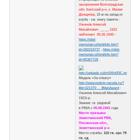
захоронения Волгоградская
обл. Клетский р-н, х. Малая
Донщинка
, 15 м на запад от
клуба - см. книгу памяти :
Ульянов Алексей
Михайлович __.__.1922
лейтенант 05.05.1945
-
https://obd-
memorial.ru/html/info.htm?
id=260319737
,
https://obd-
memorial.ru/html/info.htm?
id=90367728
.
Медаль «За отвагу»
http://www.podvig-naroda.ru/?
#id=321370 … ilManAward
:
Ульянов Алексей Михайлович
1922г.р.
Звание: гв. рядовой
в РККА с
05.08.1941
года
Место призыва:
Земетчинский РВК,
Пензенская обл.,
Земетчинский р-н
Место службы:
110 гв. орс 79
гв. сд