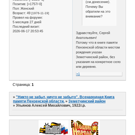
(см.донесение).
Позитив:
[+1757/-0]
Почему Вы
Пол:
Женский
обратили на это
Возраст:
49
[1976-11-19]
внимание?
Провел на форуме:
5 месяцев 27 дней
Последний визит:
2026-06-17 20:53:45
Здравствуйте, Сергей
Анатольевич!
Потому что в книге памяти
Пензенской области местом
рождения указан
Земетчинский район, без
указания на конкретное село
или деревню.
+1
Страница:
1
»
"Никто не забыт, ничто не забыто". Всенародная Книга
памяти Пензенской области.
»
Земетчинский район
»
Ульянов Алексей Михайлович, 1922г.р.