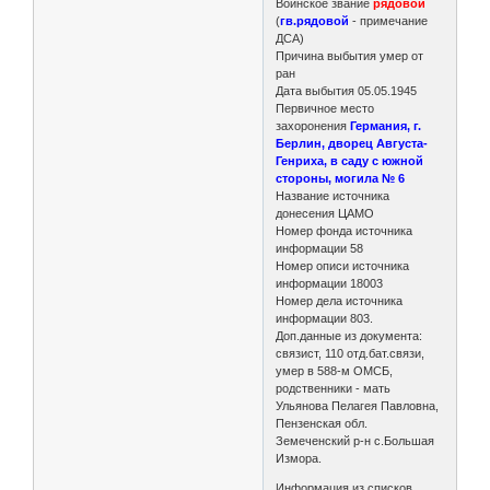
Воинское звание
рядовой
(
гв.рядовой
- примечание
ДСА)
Причина выбытия умер от
ран
Дата выбытия 05.05.1945
Первичное место
захоронения
Германия, г.
Берлин, дворец Августа-
Генриха, в саду с южной
стороны, могила № 6
Название источника
донесения ЦАМО
Номер фонда источника
информации 58
Номер описи источника
информации 18003
Номер дела источника
информации 803.
Доп.данные из документа:
связист, 110 отд.бат.связи,
умер в 588-м ОМСБ,
родственники - мать
Ульянова Пелагея Павловна,
Пензенская обл.
Земеченский р-н с.Большая
Измора.
Информация из списков