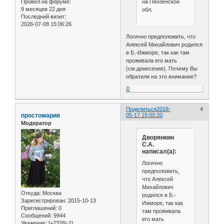
на Пензенской
Провел на форуме:
9 месяцев 22 дня
обл.
Последний визит:
2026-07-08 15:06:26
Логично предположить, что
Алексей Михайлович родился
в Б.-Ижморе, так как там
проживала его мать
(см.донесение). Почему Вы
обратили на это внимание?
0
Поделиться
2018-
4
простомария
05-17 15:00:20
Модератор
Дворянкин
С.А.
написал(а):
Логично
предположить,
что Алексей
Михайлович
Откуда:
Москва
родился в Б.-
Зарегистрирован
: 2015-10-13
Ижморе, так как
Приглашений:
0
там проживала
Сообщений:
9944
его мать
Уважение:
[+2328/-1]