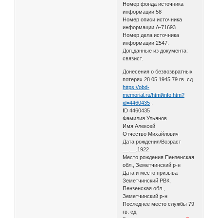
Номер фонда источника
информации 58
Номер описи источника
информации А-71693
Номер дела источника
информации 2547.
Доп.данные из документа:
связист.
Донесения о безвозвратных
потерях 28.05.1945 79 гв. сд
https://obd-
memorial.ru/html/info.htm?
id=4460435
:
ID 4460435
Фамилия Ульянов
Имя Алексей
Отчество Михайлович
Дата рождения/Возраст
__.__.1922
Место рождения Пензенская
обл., Земетчинский р-н
Дата и место призыва
Земетчинский РВК,
Пензенская обл.,
Земетчинский р-н
Последнее место службы 79
гв. сд