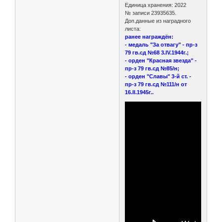
Единица хранения: 2022
№ записи 23935635.
Доп.данные из наградного
листа:
ранее награждён:
- медаль "За отвагу" - пр-з
79 гв.сд №68 3.IV.1944г.;
- орден "Красная звезда" -
пр-з 79 гв.сд №85/н;
- орден "Славы" 3-й ст. -
пр-з 79 гв.сд №111/н от
16.II.1945г..