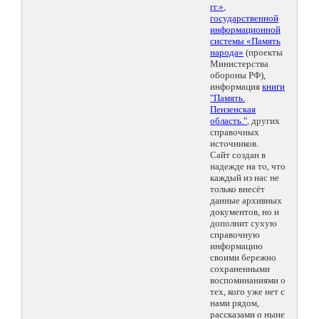
гг.»
,
государственной
информационной
системы «Память
народа»
(проекты
Министерства
обороны РФ),
информация
книги
"Память.
Пензенская
область."
, других
справочных
источников.
Сайт создан в
надежде на то, что
каждый из нас не
только внесёт
данные архивных
документов, но и
дополнит сухую
справочную
информацию
своими бережно
сохраненными
воспоминаниями о
тех, кого уже нет с
нами рядом,
рассказами о ныне