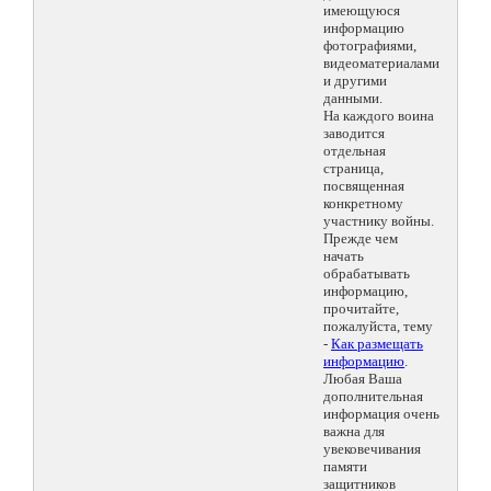
имеющуюся
информацию
фотографиями,
видеоматериалами
и другими
данными.
На каждого воина
заводится
отдельная
страница,
посвященная
конкретному
участнику войны.
Прежде чем
начать
обрабатывать
информацию,
прочитайте,
пожалуйста, тему
-
Как размещать
информацию
.
Любая Ваша
дополнительная
информация очень
важна для
увековечивания
памяти
защитников