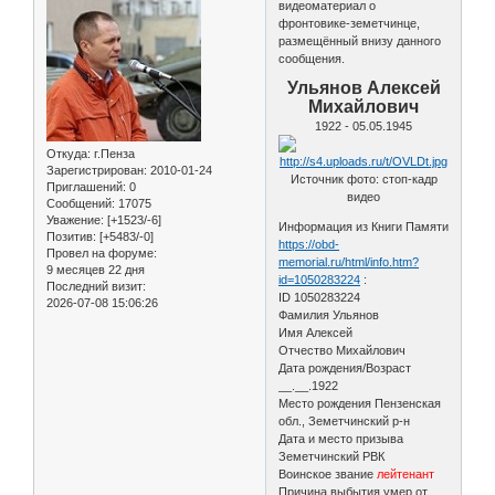
видеоматериал о
фронтовике-земетчинце,
размещённый внизу данного
сообщения.
Ульянов Алексей
Михайлович
1922 - 05.05.1945
Откуда:
г.Пенза
Зарегистрирован
: 2010-01-24
Источник фото: стоп-кадр
Приглашений:
0
видео
Сообщений:
17075
Уважение:
[+1523/-6]
Информация из Книги Памяти
Позитив:
[+5483/-0]
https://obd-
Провел на форуме:
memorial.ru/html/info.htm?
9 месяцев 22 дня
id=1050283224
:
Последний визит:
ID 1050283224
2026-07-08 15:06:26
Фамилия Ульянов
Имя Алексей
Отчество Михайлович
Дата рождения/Возраст
__.__.1922
Место рождения Пензенская
обл., Земетчинский р-н
Дата и место призыва
Земетчинский РВК
Воинское звание
лейтенант
Причина выбытия умер от