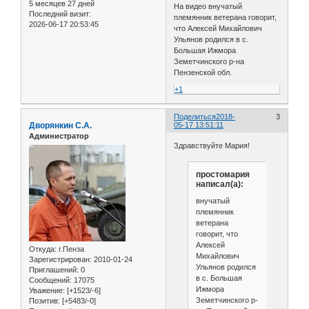
5 месяцев 27 дней
На видео внучатый
Последний визит:
племянник ветерана говорит,
2026-06-17 20:53:45
что Алексей Михайлович
Ульянов родился в с.
Большая Ижмора
Земетчинского р-на
Пензенской обл.
+1
Поделиться
2018-
3
Дворянкин С.А.
05-17 13:51:11
Администратор
Здравствуйте Мария!
простомария
написал(а):
внучатый
племянник
ветерана
говорит, что
Алексей
Откуда:
г.Пенза
Михайлович
Зарегистрирован
: 2010-01-24
Ульянов родился
Приглашений:
0
в с. Большая
Сообщений:
17075
Ижмора
Уважение:
[+1523/-6]
Земетчинского р-
Позитив:
[+5483/-0]