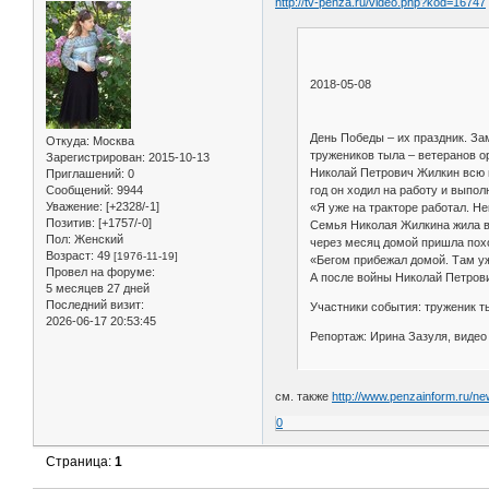
http://tv-penza.ru/video.php?kod=16747
2018-05-08
День Победы – их праздник. За
Откуда:
Москва
тружеников тыла – ветеранов о
Зарегистрирован
: 2015-10-13
Николай Петрович Жилкин всю в
Приглашений:
0
Сообщений:
9944
год он ходил на работу и выпо
Уважение:
[+2328/-1]
«Я уже на тракторе работал. Н
Позитив:
[+1757/-0]
Семья Николая Жилкина жила в 
Пол:
Женский
через месяц домой пришла похо
Возраст:
49
[1976-11-19]
«Бегом прибежал домой. Там у
Провел на форуме:
А после войны Николай Петрови
5 месяцев 27 дней
Последний визит:
Участники события: труженик 
2026-06-17 20:53:45
Репортаж: Ирина Зазуля, виде
см. также
http://www.penzainform.ru/ne
0
Страница:
1