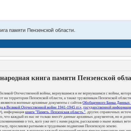
нига памяти Пензенской области.
народная книга памяти Пензенской обл
Великой Отечественной войны, вернувшимся и не вернувшимся с войны, котор
т на территории Пензенской области, а также труженикам Пензенской области
 являются военные архивные документы с сайтов
Обобщенного Банка Данных
а в Великой Отечественной войне 1941-1945 гг.»
,
государственной информаци
), информация
книги "Память. Пензенская область."
, других справочных источ
 то, что каждый из нас не только внесёт данные архивных документов, но и 
оминаниями о тех, кого уже нет с нами рядом, рассказами о ныне живых ветер
в тылу, прославлял ратными и трудовыми подвигами Пензенскую землю.
ая энциклопедия, в которую каждый желающий может внести известную ему и