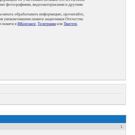
цию фотографиями, видеоматериалами и другими
ем начать обрабатывать информацию, прочитайте,
я увековечивания памяти защитников Отечества.
и памяти в
ВКонтакте
,
Телеграмм
или
Твиттер
.
1