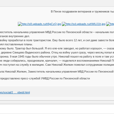
В Пензе поздравили ветеранов и тружеников ты
меститель начальника управления МВД России по Пензенской области – начальник по
рганов внутренних дел.
ойну проработал в поле трактористом. Ему было всего 12 лет, и сил даже завести бол
лнял поставленные планы.
екому было. Трактор был большой. Я его еле-еле заводил, но работал хорошо», — сказ
деревне Свищево Вадинского района. Отец на войну ушел сразу, через месяц попал в
ронка. 9 мая 1945 годы было обычное утро. Николай пошел на работу в поле и там ус
же люди собирались, праздновали, кричали», — поделился воспоминаниями Николай П
ч поступил на службу в милицию. Сам Николай Жилкин пожелал сотрудникам полиции 
тыла Николай Жилкин, Заместитель начальника управления МВД России по Пензенской 
о предоставлено пресс-службой УМВД России по Пензенской области
ws/social/2 … obedi.html