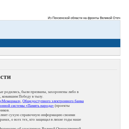
Из Пензенской области на фронты Великой Отечественно
асти
ые родились, были призваны, захоронены либо в
, ковавшим Победу в тылу.
 «Мемориал»
,
Общедоступного электронного банка
онной системы «Память народа»
(проекты
ников.
дополнит сухую справочную информацию своими
анах, о всех тех, кто защищал в лихие годы наше
нформацию об участниках Великой Отечественной