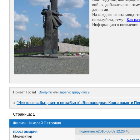
войны, добавить свои ко
данными.
На каждого воина заводит
пожалуйста, тему -
Как ра
Информацию о появлении н
Привет, Гость!
Войдите
или
зарегистрируйтесь
.
»
"Никто не забыт, ничто не забыто". Всенародная Книга памяти Пе
Страница:
1
Жилкин Николай Петрович
простомария
Поделиться
2018-06-09 12:26:48
Модератор