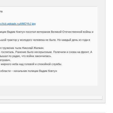
ла
лиции Вадим Ковтун посетил ветеранов Великой Отечественной войны и
ьшой трактор у молодого человека не было. Но каждый день из года в
ал труженик тыла Николай Жилкин.
 госпиталь. Ранение было несерьезным. Полечили и снова на фронт. А
лышал по радио, что война закончилась.
етрович.
мирного неба над головой и спокойной службы.
области – начальник полиции Вадим Ковтун