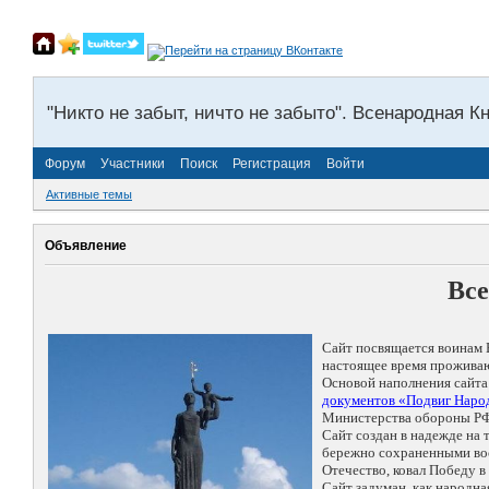
"Никто не забыт, ничто не забыто". Всенародная К
Форум
Участники
Поиск
Регистрация
Войти
Активные темы
Объявление
Все
Сайт посвящается воинам 
настоящее время проживаю
Основой наполнения сайта
документов «Подвиг Народ
Министерства обороны РФ
Сайт создан в надежде на
бережно сохраненными восп
Отечество, ковал Победу 
Сайт задуман, как народн