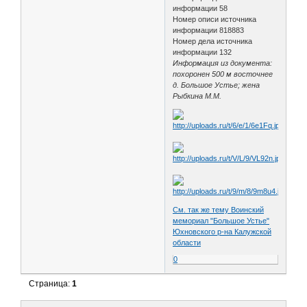
информации 58
Номер описи источника
информации 818883
Номер дела источника
информации 132
Информация из документа:
похоронен 500 м восточнее
д. Большое Устье; жена
Рыбкина М.М.
См. так же тему Воинский
мемориал "Большое Устье"
Юхновского р-на Калужской
области
0
Страница:
1