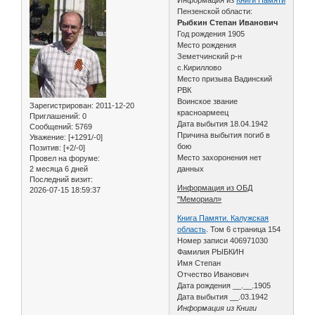
Пензенской области:
Рыбкин Степан Иванович
Год рождения 1905
Место рождения
Земетчинский р-н
с.Кириллово
Место призыва Вадинский
РВК
Воинское звание
Зарегистрирован
: 2011-12-20
красноармеец
Приглашений:
0
Дата выбытия 18.04.1942
Сообщений:
5769
Причина выбытия погиб в
Уважение:
[+1291/-0]
бою
Позитив:
[+2/-0]
Место захоронения нет
Провел на форуме:
2 месяца 6 дней
данных
Последний визит:
Информация из ОБД
2026-07-15 18:59:37
"Мемориал»
Книга Памяти. Калужская
область
. Том 6 страница 154
Номер записи 406971030
Фамилия РЫБКИН
Имя Степан
Отчество Иванович
Дата рождения __.__.1905
Дата выбытия __.03.1942
Информация из Книги