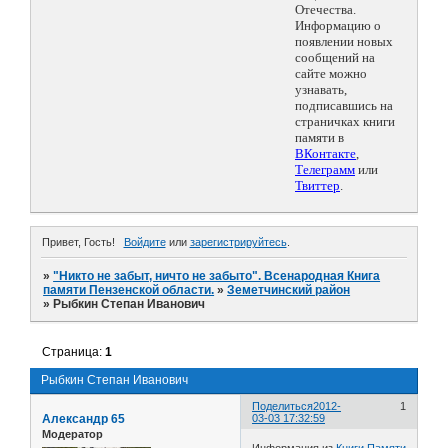
Отечества.
Информацию о
появлении новых
сообщений на
сайте можно
узнавать,
подписавшись на
страничках книги
памяти в
ВКонтакте
,
Телеграмм
или
Твиттер
.
Привет, Гость!
Войдите
или
зарегистрируйтесь
.
»
"Никто не забыт, ничто не забыто". Всенародная Книга
памяти Пензенской области.
»
Земетчинский район
»
Рыбкин Степан Иванович
Страница:
1
Рыбкин Степан Иванович
Поделиться
2012-
1
Александр 65
03-03 17:32:59
Модератор
Информация из
Книги Памяти