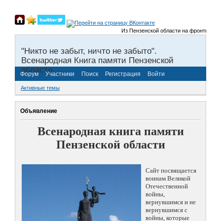
Из Пензенской области на фронты Велико
"Никто не забыт, ничто не забыто".
Всенародная Книга памяти Пензенской
области.
Форум
Участники
Поиск
Регистрация
Войти
Активные темы
Объявление
Всенародная книга памяти
Пензенской области
Сайт посвящается
воинам Великой
Отечественной
войны,
вернувшимся и не
вернувшимся с
войны, которые