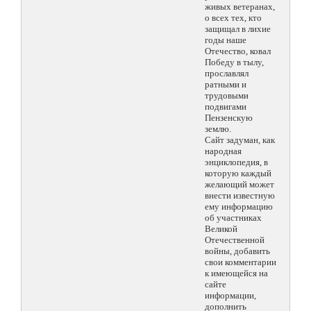
живых ветеранах,
о всех тех, кто
защищал в лихие
годы наше
Отечество, ковал
Победу в тылу,
прославлял
ратными и
трудовыми
подвигами
Пензенскую
землю.
Сайт задуман, как
народная
энциклопедия, в
которую каждый
желающий может
внести известную
ему информацию
об участниках
Великой
Отечественной
войны, добавить
свои комментарии
к имеющейся на
сайте
информации,
дополнить