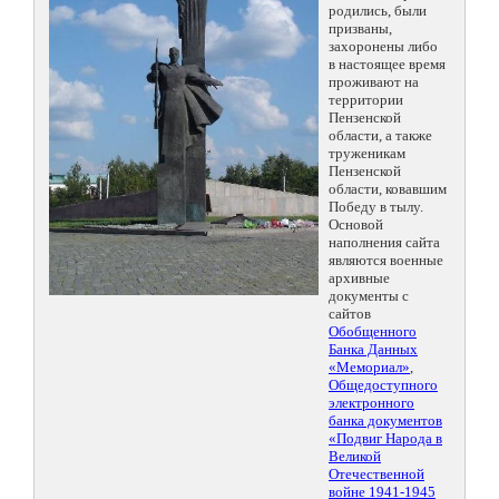
родились, были
призваны,
захоронены либо
в настоящее время
проживают на
территории
Пензенской
области, а также
труженикам
Пензенской
области, ковавшим
Победу в тылу.
Основой
наполнения сайта
являются военные
архивные
документы с
сайтов
Обобщенного
Банка Данных
«Мемориал»
,
Общедоступного
электронного
банка документов
«Подвиг Народа в
Великой
Отечественной
войне 1941-1945