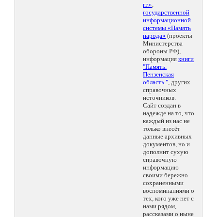
гг.»
,
государственной
информационной
системы «Память
народа»
(проекты
Министерства
обороны РФ),
информация
книги
"Память.
Пензенская
область."
, других
справочных
источников.
Сайт создан в
надежде на то, что
каждый из нас не
только внесёт
данные архивных
документов, но и
дополнит сухую
справочную
информацию
своими бережно
сохраненными
воспоминаниями о
тех, кого уже нет с
нами рядом,
рассказами о ныне