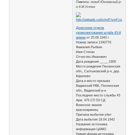
Памяти: погиб Юхновский р-
н д.М.Устье
Донесение отдела
укомплектования штаба 43-й
армии
от 20.05.1942 г
Номер записи 1340776
Фамилия Рыбкин
Имя Степан
Отчество Иванович
Дата рождения __.__.1905
Место рождения Пензенская
обл., Салтыковский р-н, дер.
Кирилово
Дата и место призыва
Вадинский РВК, Пензенская
обл., Вадинский р-н
Последнее место службы 43
Арм. 475 СП 53 СД
Воинское звание
красноармеец
Причина выбытия убит
Дата выбытия 18.04.1942
Название источника
информации ЦАМО
Номер фонда источника