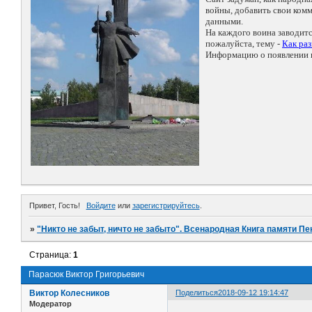
войны, добавить свои ко
данными.
На каждого воина заводит
пожалуйста, тему -
Как ра
Информацию о появлении н
Привет, Гость!
Войдите
или
зарегистрируйтесь
.
»
"Никто не забыт, ничто не забыто". Всенародная Книга памяти Пе
Страница:
1
Парасюк Виктор Григорьевич
Виктор Колесников
Поделиться
2018-09-12 19:14:47
Модератор