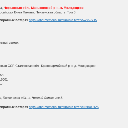
на,
Черкасская обл., Маньковский р-н, с. Молодецкое
ссийская Книга Памяти. Пензенская область. Том 6
звратных потерях
https://obd-memorial.ru/html/info.htm?id=2757715
Нижний Ломов
кая ССР, Сталинская обл., Красноармейский р-н, д. Молодецкое
О
 58
18001
57
 Пензенская обл., г. Нижний Ломов, п/я 5.
звратных потерях
https://obd-memorial.ru/html/info.htm?id=91000125