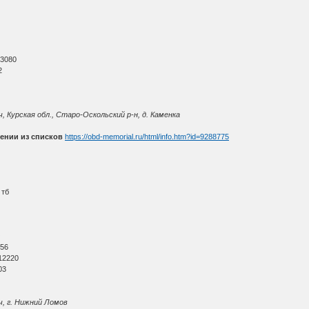
О
 3080
2
, Курская обл., Старо-Оскольский р-н, д. Каменка
ении из списков
https://obd-memorial.ru/html/info.htm?id=9288775
 тб
О
 56
12220
03
ч, г. Нижний Ломов