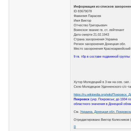
Информация из списков захороне
ID 83679078
Фамилия Парасюк
Имя Виктор
Отчество Григорьевич
Воинское звание гв. ст. лейтенант
Дата смерти 21.02.1943
Страна захоронения Украина
Регион захоронения Донецкая обл.
Место захоронения Красноармейский 
9 гв. тбр в составе подвижной групп
Хутор Молодецкий в 3 км на сев.-зап
Село Молодецкое Удачненского с/с-та
https://ru.wikipedia.org/wiki/Покровск
Покровск
(укр. Покровськ; до 1934 
областного значения в Донецкой обла
См.
Украина. Донецкая обл. Покровски
Отредактировано Виктор Колесников (
0