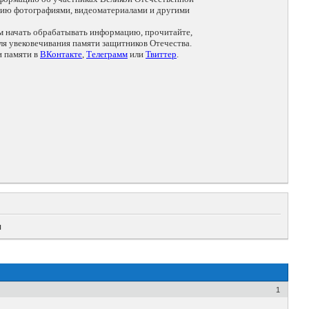
цию фотографиями, видеоматериалами и другими
ем начать обрабатывать информацию, прочитайте,
я увековечивания памяти защитников Отечества.
и памяти в
ВКонтакте
,
Телеграмм
или
Твиттер
.
ч
1