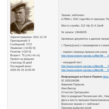
Звание: лейтенант
в РККА с 1941 года Место призыва: П
Место службы: 212 тбр 31 А ЗапФ
№ записи: 10646635
Зарегистрирован
: 2011-12-19
Архивные документы о данном награ
Приглашений:
0
Сообщений:
7272
I. Приказ(указ) о награждении и соп
Уважение:
[+1145/-0]
Позитив:
[+20/-0]
- первая страница приказа или указа
Возраст:
75
[1951-06-24]
http://www.podvig-naroda.ru/filter/filt …
Провел на форуме:
- наградной лист
3 месяца 29 дней
Последний визит:
http://www.podvig-naroda.ru/filter/filt …
2026-05-18 16:05:49
http://www.podvig-naroda.ru/filter/filt …
Информация из Книги Памяти
https
ID 1050196386
Фамилия Парасюк
Имя Виктор
Отчество Григорьевич
Место рождения Пензенская обл., Ни
Дата и место призыва Нижнеломовск
Воинское звание ст. лейтенант
Причина выбытия погиб