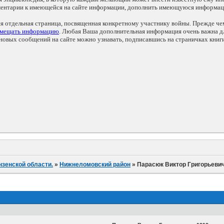
мментарии к имеющейся на сайте информации, дополнить имеющуюся информа
ся отдельная страница, посвященная конкретному участнику войны. Прежде ч
змещать информацию
. Любая Ваша дополнительная информация очень важна дл
овых сообщений на сайте можно узнавать, подписавшись на страничках книг
нзенской области.
»
Нижнеломовский район
»
Парасюк Виктор Григорьеви