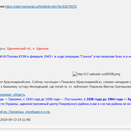
ния
https://obd-memorial.ru/html/info.htm?id=83679078
р-н,
Удачнянский п/с, п. Удачное
ы М.М.Попова ЮЗФ в феврале 1943 г. в ходе операции "Скачок" участвовалав боях в р-
. от Красноармейское. Сейчас поглощен г.Покровск (Красноармейск), северо-западная о
 к бывшему хутору Молодецкий, где погиб гв. ст. лейтенант Парасюк Виктор Григорьев
_Донецкая_область
года — Гришино, с 1934 года до 1938 года — Постышево,
с 1938 года до 1964 года — 
сти Украины, административный центр Покровского района (сам в состав района не в
й рн. Пензенцы, погибшие в р-не.
2018-09-13 19:11:48)