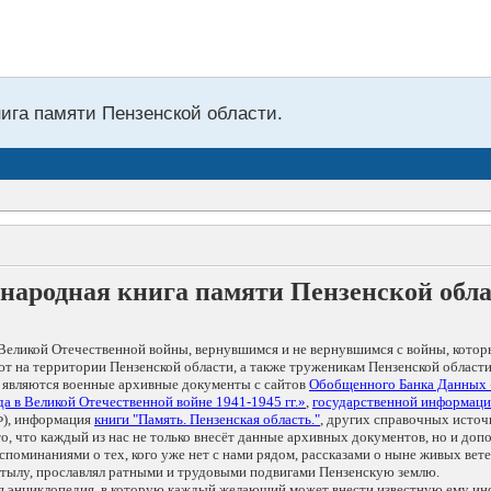
нига памяти Пензенской области.
народная книга памяти Пензенской обл
Великой Отечественной войны, вернувшимся и не вернувшимся с войны, котор
т на территории Пензенской области, а также труженикам Пензенской области
 являются военные архивные документы с сайтов
Обобщенного Банка Данных
а в Великой Отечественной войне 1941-1945 гг.»
,
государственной информаци
), информация
книги "Память. Пензенская область."
, других справочных источ
 то, что каждый из нас не только внесёт данные архивных документов, но и 
оминаниями о тех, кого уже нет с нами рядом, рассказами о ныне живых ветер
в тылу, прославлял ратными и трудовыми подвигами Пензенскую землю.
ая энциклопедия, в которую каждый желающий может внести известную ему и