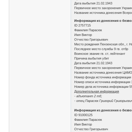
Дата выбытия 21.02.1943
Первичное место захоронения Украи
Название источника донесения Всеро
Информация из донесения о безво
ID 2757715
Фамилия Парасюк
Имя Виктор
Отчество Григорьевич
Место рождения Пензенская обл., г. 
Последнее место службы 9 гв. отбр
Воинское звание гв. ст. лейтенант
Причина выбытия убит
Дата выбытия 21.02.1943
Первичное место захоронения Украинс
Название источника донесения ЦАМ
Номер фонда источника информации
Номер описи источника информации 
Номер дела источника информации 5
Дополнительная информация
- адъютант 2 тб;
- отец Парасюк Григорий Григорьевич,
Информация из донесения о безво
ID 91000125
Фамилия Парасюк
Имя Виктор
Отчество Григорьевич