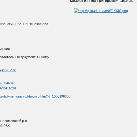
Парасюк Виктор Григорьевич 1919г.р.
ензенский РВК, Пензенская обл.
ждении
роводительные документы к нему
 3249119c7c
 7e6fb4b31b
 54eb411d9d
://obd-memorial.ru/html/info.htm?id=1050196386
жнеломовский р-н
ий РВК