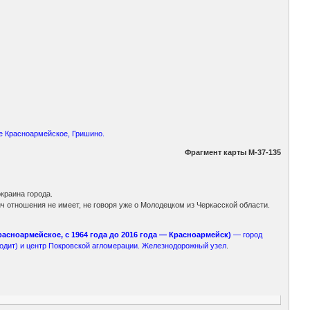
не Красноармейское, Гришино.
Фрагмент карты М-37-135
краина города.
ич отношения не имеет, не говоря уже о Молодецком из Черкасской области.
Красноармейское, с 1964 года до 2016 года — Красноармейск)
— город
ходит) и центр Покровской агломерации. Железнодорожный узел
.