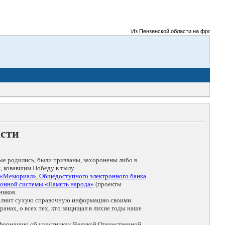
Из Пензенской области на фронты Вели
асти
ые родились, были призваны, захоронены либо в
, ковавшим Победу в тылу.
 «Мемориал»
,
Общедоступного электронного банка
онной системы «Память народа»
(проекты
ников.
дополнит сухую справочную информацию своими
анах, о всех тех, кто защищал в лихие годы наше
нформацию об участниках Великой Отечественной