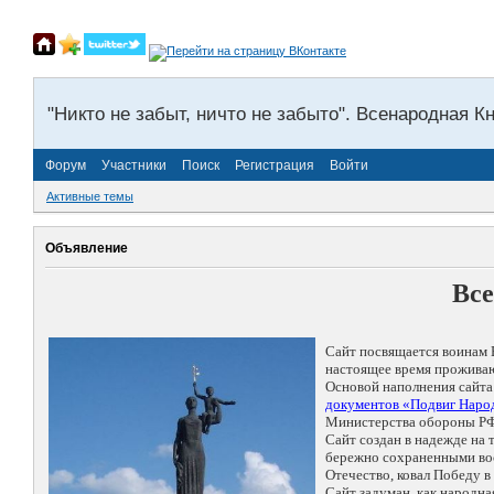
"Никто не забыт, ничто не забыто". Всенародная К
Форум
Участники
Поиск
Регистрация
Войти
Активные темы
Объявление
Все
Сайт посвящается воинам 
настоящее время проживаю
Основой наполнения сайта
документов «Подвиг Народ
Министерства обороны РФ
Сайт создан в надежде на
бережно сохраненными восп
Отечество, ковал Победу 
Сайт задуман, как народн