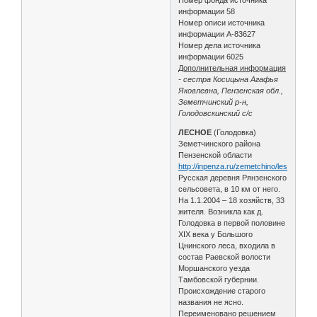
информации 58
Номер описи источника
информации А-83627
Номер дела источника
информации 6025
Дополнительная информация
- сестра Косицына Агафья
Яковлевна, Пензенская обл.,
Земетчинский р-н,
Голодовскинский с/с
ЛЕСНОЕ
(Голодовка)
Земетчинского района
Пензенской области
http://inpenza.ru/zemetchino/lesnoye.ph
Русская деревня Рянзенского
сельсовета, в 10 км от него.
На 1.1.2004 – 18 хозяйств, 33
жителя. Возникла как д.
Голодовка в первой половине
XIX века у Большого
Цнинского леса, входила в
состав Раевской волости
Моршанского уезда
Тамбовской губернии.
Происхождение старого
названия не ясно.
Переименовано решением