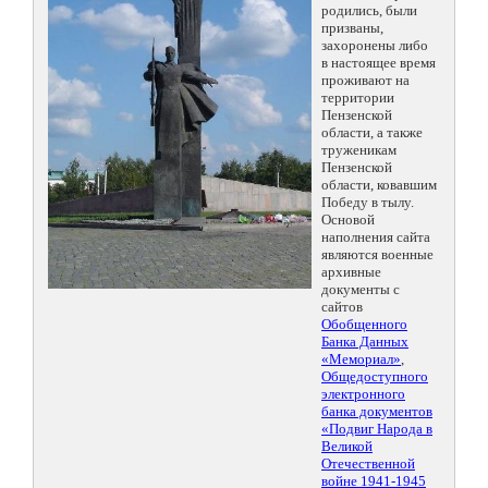
родились, были
призваны,
захоронены либо
в настоящее время
проживают на
территории
Пензенской
области, а также
труженикам
Пензенской
области, ковавшим
Победу в тылу.
Основой
наполнения сайта
являются военные
архивные
документы с
сайтов
Обобщенного
Банка Данных
«Мемориал»
,
Общедоступного
электронного
банка документов
«Подвиг Народа в
Великой
Отечественной
войне 1941-1945