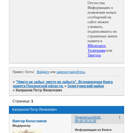
Отечества.
Информацию о
появлении новых
сообщений на
сайте можно
узнавать,
подписавшись на
страничках книги
памяти в
ВКонтакте
,
Телеграмм
или
Твиттер
.
Привет, Гость!
Войдите
или
зарегистрируйтесь
.
»
"Никто не забыт, ничто не забыто". Всенародная Книга
памяти Пензенской области.
»
Земетчинский район
»
Капранов Петр Яковлевич
Страница:
1
Капранов Петр Яковлевич
Поделиться
2018-
1
Виктор Колесников
09-20 15:11:16
Модератор
Информация из Книги