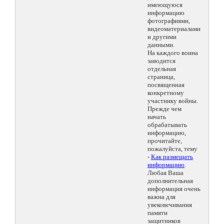
имеющуюся
информацию
фотографиями,
видеоматериалами
и другими
данными.
На каждого воина
заводится
отдельная
страница,
посвященная
конкретному
участнику войны.
Прежде чем
начать
обрабатывать
информацию,
прочитайте,
пожалуйста, тему
-
Как размещать
информацию
.
Любая Ваша
дополнительная
информация очень
важна для
увековечивания
памяти
защитников