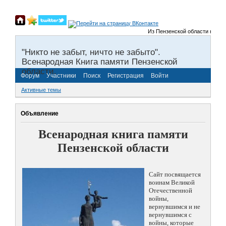
Из Пензенской области на фрон
"Никто не забыт, ничто не забыто".
Всенародная Книга памяти Пензенской
области.
Форум
Участники
Поиск
Регистрация
Войти
Активные темы
Объявление
Всенародная книга памяти
Пензенской области
Сайт посвящается
воинам Великой
Отечественной
войны,
вернувшимся и не
вернувшимся с
войны, которые