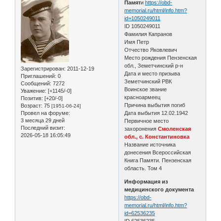
Памят
и
https://obd-
memorial.ru/html/info.htm?
id=1050249011
ID 1050249011
Фамилия Капранов
Имя Петр
Отчество Яковлевич
Место рождения Пензенская
обл., Земетчинский р-н
Зарегистрирован
: 2011-12-19
Дата и место призыва
Приглашений:
0
Земетчинский РВК
Сообщений:
7272
Воинское звание
Уважение:
[+1145/-0]
красноармеец
Позитив:
[+20/-0]
Причина выбытия погиб
Возраст:
75
[1951-06-24]
Провел на форуме:
Дата выбытия 12.02.1942
3 месяца 29 дней
Первичное место
Последний визит:
захоронения
Смоленская
2026-05-18 16:05:49
обл., с. Константиновка
Название источника
донесения Всероссийская
Книга Памяти. Пензенская
область. Том 4
Информация из
медицинского документа
https://obd-
memorial.ru/html/info.htm?
id=62536235
ID 62536235