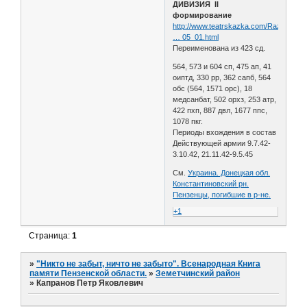
ДИВИЗИЯ II
формирование
http://www.teatrskazka.com/Raznoe/Pe
… 05_01.html
Переименована из 423 сд.
564, 573 и 604 сп, 475 ап, 41
оиптд, 330 рр, 362 сапб, 564
обс (564, 1571 орс), 18
медсанбат, 502 орхз, 253 атр,
422 пхп, 887 двл, 1677 ппс,
1078 пкг.
Периоды вхождения в состав
Действующей армии 9.7.42-
3.10.42, 21.11.42-9.5.45
См.
Украина. Донецкая обл.
Константиновский рн.
Пензенцы, погибшие в р-не.
+1
Страница:
1
»
"Никто не забыт, ничто не забыто". Всенародная Книга
памяти Пензенской области.
»
Земетчинский район
»
Капранов Петр Яковлевич