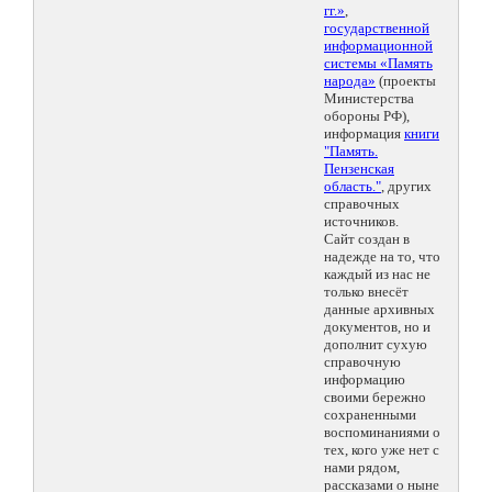
гг.»
,
государственной
информационной
системы «Память
народа»
(проекты
Министерства
обороны РФ),
информация
книги
"Память.
Пензенская
область."
, других
справочных
источников.
Сайт создан в
надежде на то, что
каждый из нас не
только внесёт
данные архивных
документов, но и
дополнит сухую
справочную
информацию
своими бережно
сохраненными
воспоминаниями о
тех, кого уже нет с
нами рядом,
рассказами о ныне