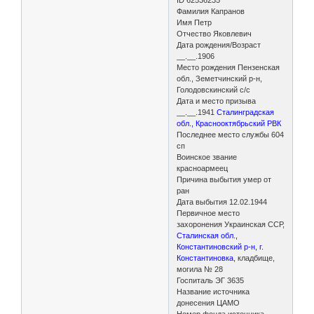
Фамилия Капранов
Имя Петр
Отчество Яковлевич
Дата рождения/Возраст
__.__.1906
Место рождения Пензенская
обл., Земетчинский р-н,
Голодовскинский с/с
Дата и место призыва
__.__.1941
Сталинградская
обл., Краснооктябрьский РВК
Последнее место службы 604
сп
Воинское звание
красноармеец
Причина выбытия умер от
ран
Дата выбытия 12.02.1944
Первичное место
захоронения Украинская ССР,
Сталинская обл.,
Константиновский р-н, г.
Константиновка
, кладбище,
могила № 28
Госпиталь ЭГ 3635
Название источника
донесения ЦАМО
Номер фонда источника