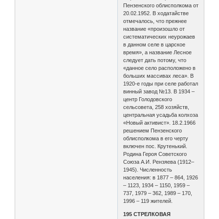
Пензенского облисполкома от
20.02.1952. В ходатайстве
отмечалось, что прежнее
название «произошло от
систематических неурожаев
в данном селе в царское
время», а название Лесное
следует дать потому, что
«данное село расположено в
больших массивах леса». В
1920-е годы при селе работал
винный завод №13. В 1934 –
центр Голодовского
сельсовета, 258 хозяйств,
центральная усадьба колхоза
«Новый активист». 18.2.1966
решением Пензенского
облисполкома в его черту
включен пос. Крутенький.
Родина Героя Советского
Союза А.И. Рензяева (1912–
1945). Численность
населения: в 1877 – 864, 1926
– 1123, 1934 – 1150, 1959 –
737, 1979 – 362, 1989 – 170,
1996 – 119 жителей.
195 СТРЕЛКОВАЯ