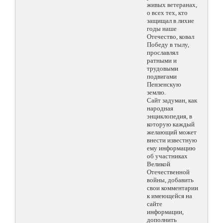
живых ветеранах,
о всех тех, кто
защищал в лихие
годы наше
Отечество, ковал
Победу в тылу,
прославлял
ратными и
трудовыми
подвигами
Пензенскую
землю.
Сайт задуман, как
народная
энциклопедия, в
которую каждый
желающий может
внести известную
ему информацию
об участниках
Великой
Отечественной
войны, добавить
свои комментарии
к имеющейся на
сайте
информации,
дополнить