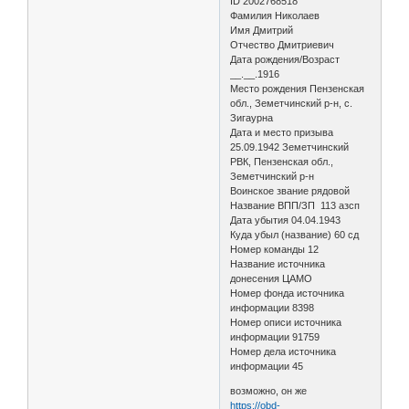
ID 2002768518
Фамилия Николаев
Имя Дмитрий
Отчество Дмитриевич
Дата рождения/Возраст
__.__.1916
Место рождения Пензенская
обл., Земетчинский р-н, с.
Зигаурна
Дата и место призыва
25.09.1942 Земетчинский
РВК, Пензенская обл.,
Земетчинский р-н
Воинское звание рядовой
Название ВПП/ЗП 113 азсп
Дата убытия 04.04.1943
Куда убыл (название) 60 сд
Номер команды 12
Название источника
донесения ЦАМО
Номер фонда источника
информации 8398
Номер описи источника
информации 91759
Номер дела источника
информации 45
возможно, он же
https://obd-