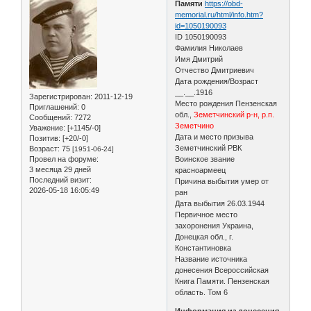
Памяти
https://obd-
memorial.ru/html/info.htm?
id=1050190093
ID 1050190093
Фамилия Николаев
Имя Дмитрий
Отчество Дмитриевич
Дата рождения/Возраст
__.__.1916
Зарегистрирован
: 2011-12-19
Место рождения Пензенская
Приглашений:
0
обл.,
Земетчинский р-н, р.п.
Сообщений:
7272
Земетчино
Уважение:
[+1145/-0]
Дата и место призыва
Позитив:
[+20/-0]
Земетчинский РВК
Возраст:
75
[1951-06-24]
Провел на форуме:
Воинское звание
3 месяца 29 дней
красноармеец
Последний визит:
Причина выбытия умер от
2026-05-18 16:05:49
ран
Дата выбытия 26.03.1944
Первичное место
захоронения Украина,
Донецкая обл., г.
Константиновка
Название источника
донесения Всероссийская
Книга Памяти. Пензенская
область. Том 6
Информация из донесения