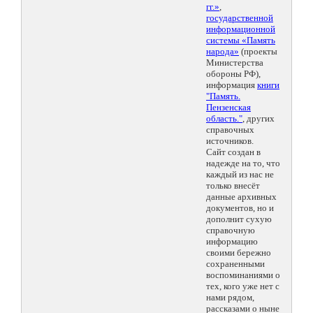
гг.»
,
государственной
информационной
системы «Память
народа»
(проекты
Министерства
обороны РФ),
информация
книги
"Память.
Пензенская
область."
, других
справочных
источников.
Сайт создан в
надежде на то, что
каждый из нас не
только внесёт
данные архивных
документов, но и
дополнит сухую
справочную
информацию
своими бережно
сохраненными
воспоминаниями о
тех, кого уже нет с
нами рядом,
рассказами о ныне