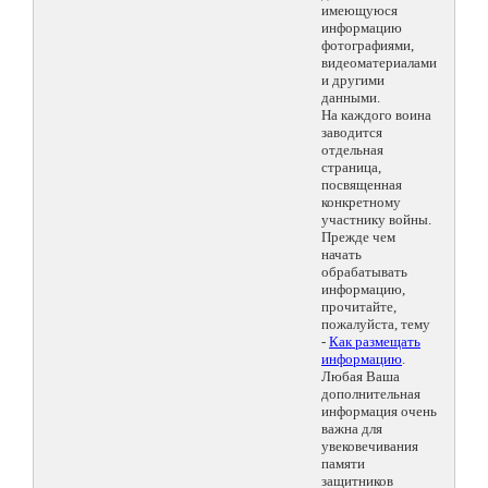
имеющуюся
информацию
фотографиями,
видеоматериалами
и другими
данными.
На каждого воина
заводится
отдельная
страница,
посвященная
конкретному
участнику войны.
Прежде чем
начать
обрабатывать
информацию,
прочитайте,
пожалуйста, тему
-
Как размещать
информацию
.
Любая Ваша
дополнительная
информация очень
важна для
увековечивания
памяти
защитников