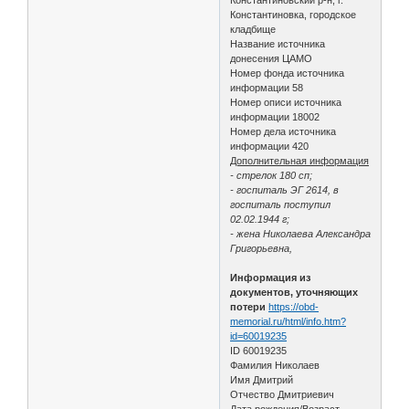
Константиновка, городское
кладбище
Название источника
донесения ЦАМО
Номер фонда источника
информации 58
Номер описи источника
информации 18002
Номер дела источника
информации 420
Дополнительная информация
- стрелок 180 сп;
- госпиталь ЭГ 2614, в
госпиталь поступил
02.02.1944 г;
- жена Николаева Александра
Григорьевна,
Информация из
документов, уточняющих
потери
https://obd-
memorial.ru/html/info.htm?
id=60019235
ID 60019235
Фамилия Николаев
Имя Дмитрий
Отчество Дмитриевич
Дата рождения/Возраст