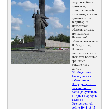
родились, были
призваны,
захоронены либо
в настоящее время
проживают на
территории
Пензенской
области, а также
труженикам
Пензенской
области, ковавшим
Победу в тылу.
Основой
наполнения сайта
являются военные
архивные
документы с
сайтов
Обобщенного
Банка Данных
«Мемориал»
,
Общедоступного
электронного
банка документов
«Подвиг Народа в
Великой
Отечественной
войне 1941-1945