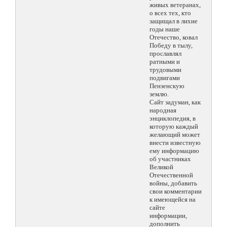
живых ветеранах,
о всех тех, кто
защищал в лихие
годы наше
Отечество, ковал
Победу в тылу,
прославлял
ратными и
трудовыми
подвигами
Пензенскую
землю.
Сайт задуман, как
народная
энциклопедия, в
которую каждый
желающий может
внести известную
ему информацию
об участниках
Великой
Отечественной
войны, добавить
свои комментарии
к имеющейся на
сайте
информации,
дополнить