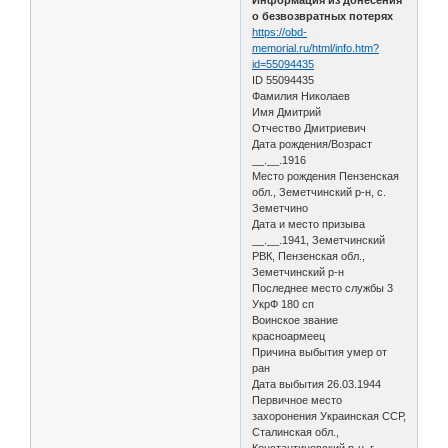
о безвозвратных потерях
https://obd-
memorial.ru/html/info.htm?
id=55094435
ID 55094435
Фамилия Николаев
Имя Дмитрий
Отчество Дмитриевич
Дата рождения/Возраст
__.__.1916
Место рождения Пензенская
обл., Земетчинский р-н, с.
Земетчино
Дата и место призыва
__.__.1941, Земетчинский
РВК, Пензенская обл.,
Земетчинский р-н
Последнее место службы 3
УкрФ 180 сп
Воинское звание
красноармеец
Причина выбытия умер от
ран
Дата выбытия 26.03.1944
Первичное место
захоронения Украинская ССР,
Сталинская обл.,
Константиновский р-н, г.