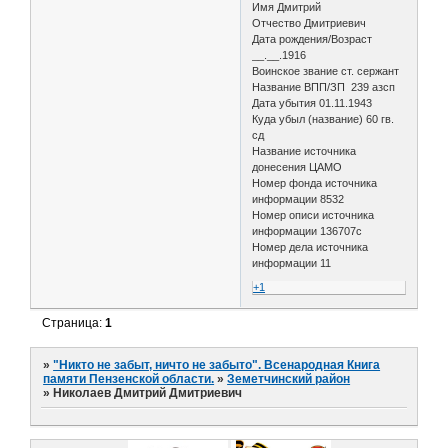
Имя Дмитрий
Отчество Дмитриевич
Дата рождения/Возраст
__.__.1916
Воинское звание ст. сержант
Название ВПП/ЗП 239 азсп
Дата убытия 01.11.1943
Куда убыл (название) 60 гв.
сд
Название источника
донесения ЦАМО
Номер фонда источника
информации 8532
Номер описи источника
информации 136707с
Номер дела источника
информации 11
+1
Страница:
1
»
"Никто не забыт, ничто не забыто". Всенародная Книга
памяти Пензенской области.
»
Земетчинский район
»
Николаев Дмитрий Дмитриевич