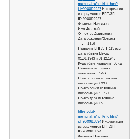
memorial.ru/html/info.htm?
id=2000822927
Информация
из документов ВПП/ЗП
ID 2000822927
Фамилия Николаев
Имя Дмитрий
Отчество Дмитриевич
Дата рождения/Возраст
__.__.1916
Название ВПП/ЗП 113 азсп
Дата убытия Между
01.01.1943 и 31.12.1943
Куда убыл (название) 60 сд
Название источника
донесения ЦАМО
Номер фонда источника
информации 8398
Номер описи источника
информации 91759
Номер дела источника
информации 65
https://obd-
memorial.ru/html/info.htm?
id=2000613594
Информация
из документов ВПП/ЗП
ID 2000613594
Фамилия Николаев