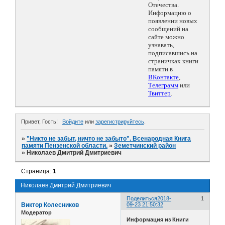
Отечества.
Информацию о
появлении новых
сообщений на
сайте можно
узнавать,
подписавшись на
страничках книги
памяти в
ВКонтакте
,
Телеграмм
или
Твиттер
.
Привет, Гость!
Войдите
или
зарегистрируйтесь
.
»
"Никто не забыт, ничто не забыто". Всенародная Книга
памяти Пензенской области.
»
Земетчинский район
»
Николаев Дмитрий Дмитриевич
Страница:
1
Николаев Дмитрий Дмитриевич
Поделиться
2018-
1
Виктор Колесников
09-23 21:50:32
Модератор
Информация из Книги