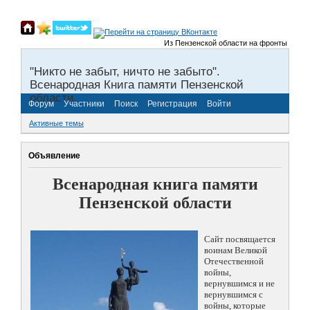
Из Пензенской области на фронты Великой 
"Никто не забыт, ничто не забыто".
Всенародная Книга памяти Пензенской
области.
Форум
Участники
Поиск
Регистрация
Войти
Активные темы
Объявление
Всенародная книга памяти
Пензенской области
Сайт посвящается
воинам Великой
Отечественной
войны,
вернувшимся и не
вернувшимся с
войны, которые