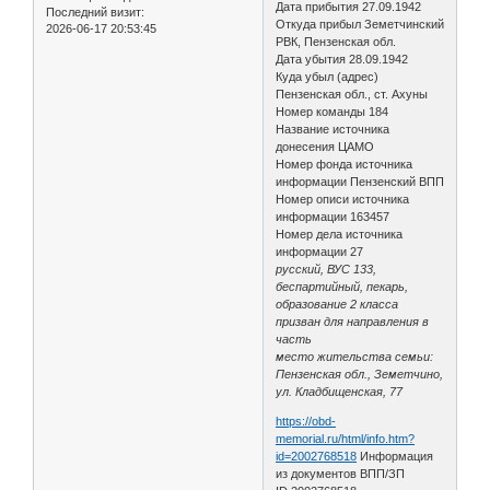
Дата прибытия 27.09.1942
Последний визит:
Откуда прибыл Земетчинский
2026-06-17 20:53:45
РВК, Пензенская обл.
Дата убытия 28.09.1942
Куда убыл (адрес)
Пензенская обл., ст. Ахуны
Номер команды 184
Название источника
донесения ЦАМО
Номер фонда источника
информации Пензенский ВПП
Номер описи источника
информации 163457
Номер дела источника
информации 27
русский, ВУС 133,
беспартийный, пекарь,
образование 2 класса
призван для направления в
часть
место жительства семьи:
Пензенская обл., Земетчино,
ул. Кладбищенская, 77
https://obd-
memorial.ru/html/info.htm?
id=2002768518
Информация
из документов ВПП/ЗП