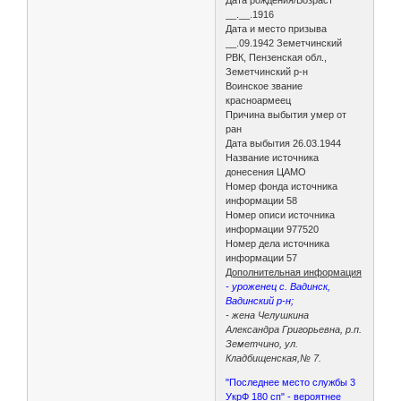
__.__.1916
Дата и место призыва
__.09.1942 Земетчинский
РВК, Пензенская обл.,
Земетчинский р-н
Воинское звание
красноармеец
Причина выбытия умер от
ран
Дата выбытия 26.03.1944
Название источника
донесения ЦАМО
Номер фонда источника
информации 58
Номер описи источника
информации 977520
Номер дела источника
информации 57
Дополнительная информация
- уроженец с. Вадинск,
Вадинский р-н;
- жена Челушкина
Александра Григорьевна, р.п.
Земетчино, ул.
Кладбищенская,№ 7.
"Последнее место службы 3
УкрФ 180 сп" - вероятнее