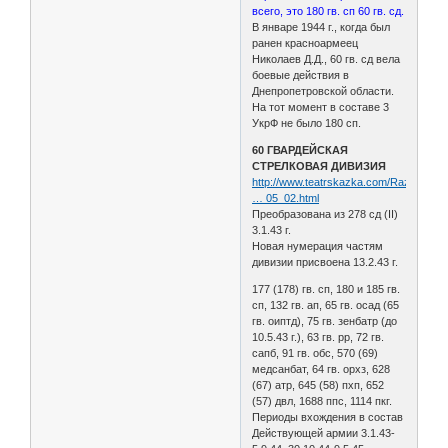
всего, это 180 гв. сп 60 гв. сд.
В январе 1944 г., когда был
ранен красноармеец
Николаев Д.Д., 60 гв. сд вела
боевые действия в
Днепропетровской области.
На тот момент в составе 3
УкрФ не было 180 сп.
60 ГВАРДЕЙСКАЯ
СТРЕЛКОВАЯ ДИВИЗИЯ
http://www.teatrskazka.com/Raznoe/Pe
… 05_02.html
Преобразована из 278 сд (II)
3.1.43 г.
Новая нумерация частям
дивизии присвоена 13.2.43 г.
177 (178) гв. сп, 180 и 185 гв.
сп, 132 гв. ап, 65 гв. осад (65
гв. оиптд), 75 гв. зенбатр (до
10.5.43 г.), 63 гв. рр, 72 гв.
сапб, 91 гв. обс, 570 (69)
медсанбат, 64 гв. орхз, 628
(67) атр, 645 (58) пхп, 652
(57) двл, 1688 ппс, 1114 пкг.
Периоды вхождения в состав
Действующей армии 3.1.43-