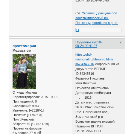
5.9.44, 30.10.44-9.5.45
См.
Украина. Донецкая обл.
Константиновский рн.
Пензенцы, погибшие в р-не.
+1
Поделиться
2018-
2
простомария
09-24 00:41:27
Модератор
https://obd-
memorial.ru/html/info.htm?
id=84345616
Информация из
документов ВПП/ЗП
ID 84345616
Фамилия Николаев
Имя Дмитрий
Отчество Дмитриевич
Откуда:
Москва
Дата рождения/Возраст
Зарегистрирован
: 2015-10-13
__.__.1916
Приглашений:
0
Дата и место призыва
Сообщений:
9944
26.09.1942 Земетчинский
Уважение:
[+2328/-1]
РВК, Пензенская обл.,
Позитив:
[+1757/-0]
Земетчинский р-н
Пол:
Женский
Воинское звание рядовой
Возраст:
49
[1976-11-19]
Название ВПП/ЗП
Провел на форуме:
Пензенский ВПП
5 месяцев 27 дней