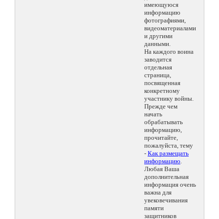
имеющуюся
информацию
фотографиями,
видеоматериалами
и другими
данными.
На каждого воина
заводится
отдельная
страница,
посвященная
конкретному
участнику войны.
Прежде чем
начать
обрабатывать
информацию,
прочитайте,
пожалуйста, тему
-
Как размещать
информацию
.
Любая Ваша
дополнительная
информация очень
важна для
увековечивания
памяти
защитников