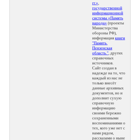
гг.»
,
государственной
информационной
системы «Память
народа»
(проекты
Министерства
обороны РФ),
информация
книги
"Память.
Пензенская
область."
, других
справочных
источников.
Сайт создан в
надежде на то, что
каждый из нас не
только внесёт
данные архивных
документов, но и
дополнит сухую
справочную
информацию
своими бережно
сохраненными
воспоминаниями о
тех, кого уже нет с
нами рядом,
рассказами о ныне