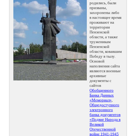
родились, были
призваны,
захоронены либо
в настоящее время
проживают на
территории
Пензенской
области, а также
труженикам
Пензенской
области, ковавшим
Победу в тылу.
Основой
наполнения сайта
являются военные
архивные
документы с
сайтов
Обобщенного
Банка Данных
«Мемориал»
,
Общедоступного
электронного
банка документов
«Подвиг Народа в
Великой
Отечественной
войне 1941-1945