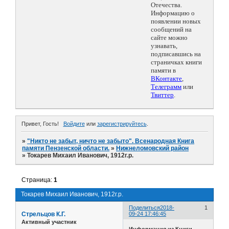
Отечества.
Информацию о
появлении новых
сообщений на
сайте можно
узнавать,
подписавшись на
страничках книги
памяти в
ВКонтакте
,
Телеграмм
или
Твиттер
.
Привет, Гость!
Войдите
или
зарегистрируйтесь
.
»
"Никто не забыт, ничто не забыто". Всенародная Книга
памяти Пензенской области.
»
Нижнеломовский район
»
Токарев Михаил Иванович, 1912г.р.
Страница:
1
Токарев Михаил Иванович, 1912г.р.
Поделиться
2018-
1
Стрельцов К.Г.
09-24 17:46:45
Активный участник
Информация из Книги