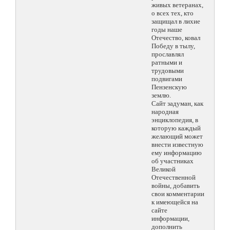
живых ветеранах,
о всех тех, кто
защищал в лихие
годы наше
Отечество, ковал
Победу в тылу,
прославлял
ратными и
трудовыми
подвигами
Пензенскую
землю.
Сайт задуман, как
народная
энциклопедия, в
которую каждый
желающий может
внести известную
ему информацию
об участниках
Великой
Отечественной
войны, добавить
свои комментарии
к имеющейся на
сайте
информации,
дополнить