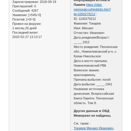
Зарегистрирован
: 2018-09-19
Памяти
https://obd-
Приглашений:
0
memorial.ru/html/info.htm?
Сообщений:
4267
id=1050279212
:
Уважение:
[+545/-0]
ID: 1100279212
Позитив:
[+0/-0]
Фамилия: Токарев
Провел на форуме:
1 месяц 26 дней
Имя: Михаил
Последний визит:
Отчество: Иванович
2020-02-27 13:13:17
Дата рождения/Возраст:
__.__.1912
Место рождения: Пензенская
обл., Нижнеломовский р-н, с.
Кувак-Никольское
Дата и место призыва:
Нижнеломовский РВК
Воинское звание:
красноармеец
Причина выбытия: погиб
Дата выбытия: __.__.1941
Название источника
донесения: Всероссийская
Книга Памяти. Пензенская
область. Том 8.
Другие данные в ОБД
Мемориал не найдены.
См. также :
Токарев Михаил Иванович,