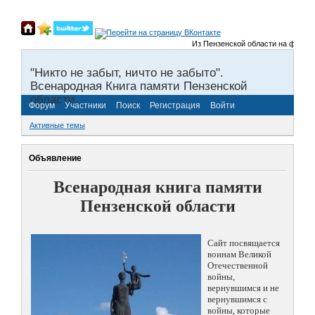
Из Пензенской области на фронты 
"Никто не забыт, ничто не забыто".
Всенародная Книга памяти Пензенской
области.
Форум
Участники
Поиск
Регистрация
Войти
Активные темы
Объявление
Всенародная книга памяти
Пензенской области
Сайт посвящается
воинам Великой
Отечественной
войны,
вернувшимся и не
вернувшимся с
войны, которые